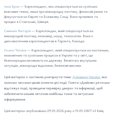
Інна Брах
— Кореспондент, яка спеціалізується на суспільно
важливих темах, пише про міжнародну політику, фінансові ринки та
фокусується на Європі та Близькому Сході. Вона проживає та
працює в Стокгольмі, Швеція.
Сименич Вікторія
— Кореспонден, який спеціалізується на
міжнародній політиці, економіці, науці, технологіях. Вона є
дипломатичним кореспондентом в Торонто, Канада.
Олена Тяткіна
— Кореспондент, який спеціалізується на політичних,
економічних та суспільних процесах в Україні та у світі, що
безпосередньо впливають на державу. Висвітлює внутрішню
ситуацію, міжнародні відносини, безпекові виклики.
Цей матеріал є частиною розгорнутої теми:
Допомога Україні
, яка
охоплює численні цікаві аспекти цієї події. Газета «Дейком» ретельно
відстежує події, проводячи перевірку джерел та інформації, щоб
забезпечити нашим читачам найбільш точне та актуальне
інформування.
Цей матеріал опубліковано 29.05.2026 року о 15:05 GMT+3 Київ;