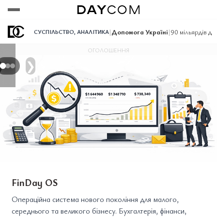
Переглянути
Переглянути
Переглянути
|
Допомога Україні
|
90 мільярдів дл
СУСПІЛЬСТВО
,
АНАЛІТИКА
ОГОЛОШЕННЯ
❯
FinDay OS
Операційна система нового покоління для малого,
середнього та великого бізнесу. Бухгалтерія, фінанси,