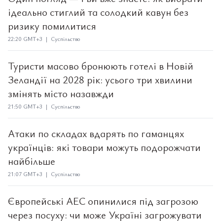
ідеально стиглий та солодкий кавун без
ризику помилитися
22:20 GMT+3 | Суспільство
Туристи масово бронюють готелі в Новій
Зеландії на 2028 рік: усього три хвилини
змінять місто назавжди
21:50 GMT+3 | Суспільство
Атаки по складах вдарять по гаманцях
українців: які товари можуть подорожчати
найбільше
21:07 GMT+3 | Суспільство
Європейські АЕС опинилися під загрозою
через посуху: чи може Україні загрожувати