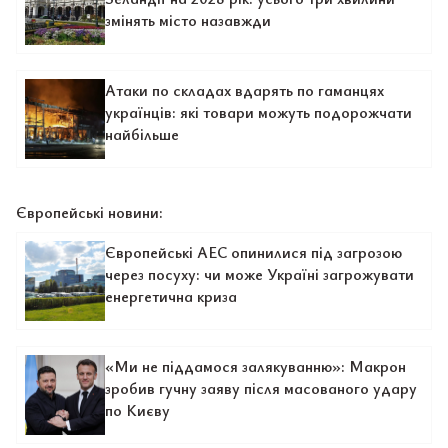
змінять місто назавжди
Атаки по складах вдарять по гаманцях
українців: які товари можуть подорожчати
найбільше
Європейські новини:
Європейські АЕС опинилися під загрозою
через посуху: чи може Україні загрожувати
енергетична криза
«Ми не піддамося залякуванню»: Макрон
зробив гучну заяву після масованого удару
по Києву