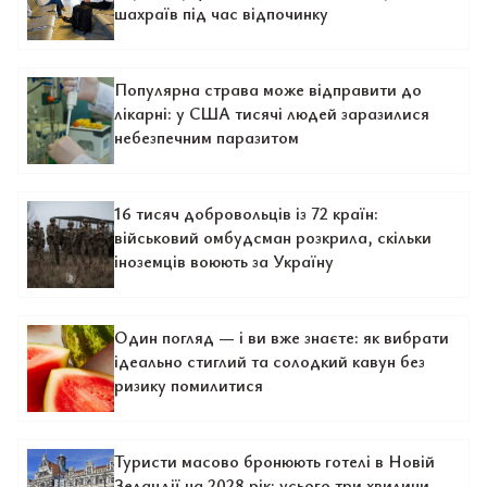
шахраїв під час відпочинку
Популярна страва може відправити до
лікарні: у США тисячі людей заразилися
небезпечним паразитом
16 тисяч добровольців із 72 країн:
військовий омбудсман розкрила, скільки
іноземців воюють за Україну
Один погляд — і ви вже знаєте: як вибрати
ідеально стиглий та солодкий кавун без
ризику помилитися
Туристи масово бронюють готелі в Новій
Зеландії на 2028 рік: усього три хвилини