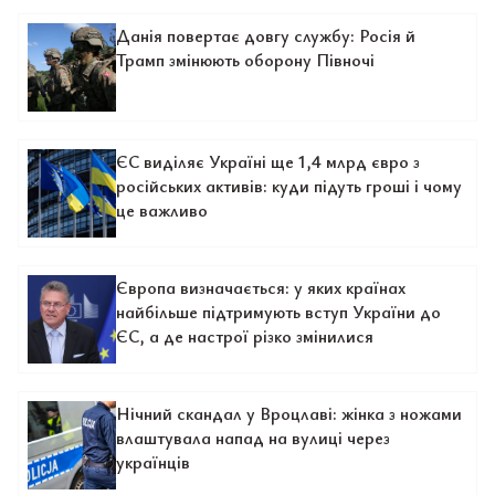
Данія повертає довгу службу: Росія й
Трамп змінюють оборону Півночі
ЄС виділяє Україні ще 1,4 млрд євро з
російських активів: куди підуть гроші і чому
це важливо
Європа визначається: у яких країнах
найбільше підтримують вступ України до
ЄС, а де настрої різко змінилися
Нічний скандал у Вроцлаві: жінка з ножами
влаштувала напад на вулиці через
українців