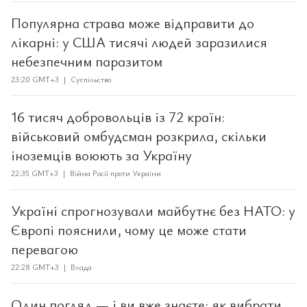
Популярна страва може відправити до
лікарні: у США тисячі людей заразилися
небезпечним паразитом
23:20 GMT+3 | Суспільство
16 тисяч добровольців із 72 країн:
військовий омбудсман розкрила, скільки
іноземців воюють за Україну
22:35 GMT+3 | Війна Росії проти України
Україні спрогнозували майбутнє без НАТО: у
Європі пояснили, чому це може стати
перевагою
22:28 GMT+3 | Влада
Один погляд — і ви вже знаєте: як вибрати