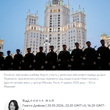
Російські військовослужбовці беруть участь у репетиції військового параду до Дня
Перемоги, присвяченого річниці перемоги над нацистською Німеччиною у
Другій світовій війні, у центрі Москви, Росія, 4 травня 2026 року
–
Юлія
Морозова
Від
ДАНИЛА МАЙ
Газета Дейком | 20.05.2026, 23:20 GMT+3; 16:20 GMT-