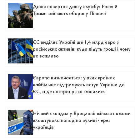
Данія повертає довгу службу: Росія й
Трамп змінюють оборону Півночі
ЄС виділяє Україні ще 1,4 млрд євро з
російських активів: куди підуть гроші і чому
це важливо
Європа визначається: у яких країнах
найбільше підтримують вступ України до
ЄС, а де настрої різко змінилися
Нічний скандал у Вроцлаві: жінка з ножами
влаштувала напад на вулиці через
українців