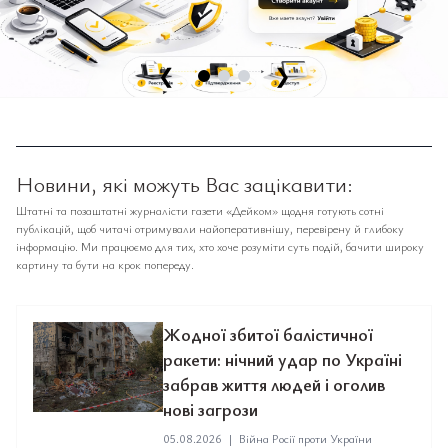
❮
❯
Новини, які можуть Вас зацікавити:
Штатні та позаштатні журналісти газети «Дейком» щодня готують сотні
публікацій, щоб читачі отримували найоперативнішу, перевірену й глибоку
інформацію. Ми працюємо для тих, хто хоче розуміти суть подій, бачити широку
картину та бути на крок попереду.
Жодної збитої балістичної
ракети: нічний удар по Україні
забрав життя людей і оголив
нові загрози
05.08.2026
|
Війна Росії проти України