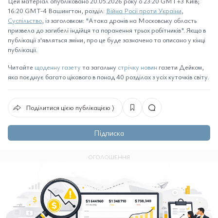
Цей матеріал опубліковано 20.05.2026 року о 23:20 GMT+3 Київ;
16:20 GMT-4 Вашингтон, розділ:
Війна Росії проти України
,
Суспільство
, із заголовком: "Атака дронів на Московську область
призвела до загибелі індійця та поранення трьох робітників". Якщо в
публікації з'являться зміни, про це буде зазначено та описано у кінці
публікації.
Читайте
щоденну газету
та загальну
стрічку новин
газети Дейком,
яка поєднує багато цікавого в понад 40 розділах з усіх куточків світу.
Поділитися цією публікацією ⟩
Підписка
ОГОЛОШЕННЯ