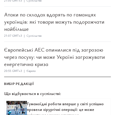
21:50 GMT+3 | Суспільство
Атаки по складах вдарять по гаманцях
українців: які товари можуть подорожчати
найбільше
21:07 GMT+3 | Суспільство
Європейські АЕС опинилися під загрозою
через посуху: чи може Україні загрожувати
енергетична криза
20:55 GMT+3 | Європа
ВИБІР РЕДАКЦІЇ
Що відбувається в суспільстві:
Гуманоїдні роботи вперше у світі успішно
провели хірургічні операції: це може