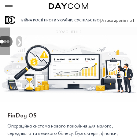
Переглянути
Переглянути
Переглянути
|
Атака дронів на Мо
ВІЙНА РОСІЇ ПРОТИ УКРАЇНИ
,
СУСПІЛЬСТВО
ОГОЛОШЕННЯ
❯
FinDay OS
Операційна система нового покоління для малого,
середнього та великого бізнесу. Бухгалтерія, фінанси,