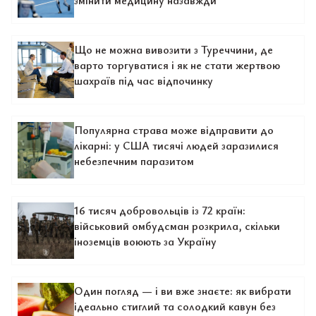
змінити медицину назавжди
Що не можна вивозити з Туреччини, де
варто торгуватися і як не стати жертвою
шахраїв під час відпочинку
Популярна страва може відправити до
лікарні: у США тисячі людей заразилися
небезпечним паразитом
16 тисяч добровольців із 72 країн:
військовий омбудсман розкрила, скільки
іноземців воюють за Україну
Один погляд — і ви вже знаєте: як вибрати
ідеально стиглий та солодкий кавун без