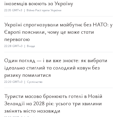
іноземців воюють за Україну
22:35 GMT+3 | Війна Росії проти України
Україні спрогнозували майбутнє без НАТО: у
Європі пояснили, чому це може стати
перевагою
22:28 GMT+3 | Влада
Один погляд — і ви вже знаєте: як вибрати
ідеально стиглий та солодкий кавун без
ризику помилитися
22:20 GMT+3 | Суспільство
Туристи масово бронюють готелі в Новій
Зеландії на 2028 рік: усього три хвилини
змінять місто назавжди