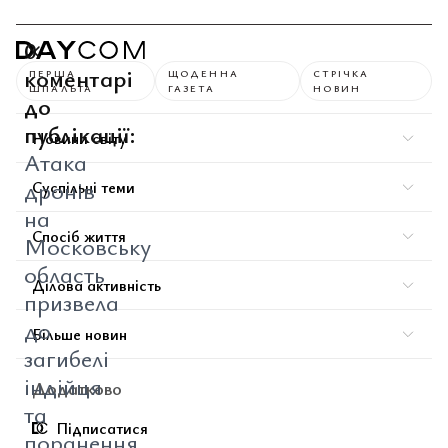
0
коментарі
ПЕРША
ЩОДЕННА
СТРІЧКА
ШПАЛЬТА
ГАЗЕТА
НОВИН
до
публікації:
Новини світу
Атака
дронів
Суспільні теми
на
Спосіб життя
Московську
область
Ділова активність
призвела
до
Більше новин
загибелі
індійця
Додатково
та
Підписатися
поранення