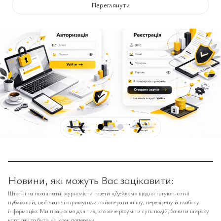
Переглянути
❮
❯
Новини, які можуть Вас зацікавити:
Штатні та позаштатні журналісти газети «Дейком» щодня готують сотні
публікацій, щоб читачі отримували найоперативнішу, перевірену й глибоку
інформацію. Ми працюємо для тих, хто хоче розуміти суть подій, бачити широку
картину та бути на крок попереду.