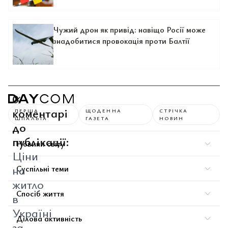
Чужий дрон як привід: навіщо Росії може
знадобитися провокація проти Балтії
0
коментарі
ПЕРША
ЩОДЕННА
СТРІЧКА
ШПАЛЬТА
ГАЗЕТА
НОВИН
до
публікації:
Новини світу
Ціни
на
Суспільні теми
житло
Спосіб життя
в
Україні
Ділова активність
за