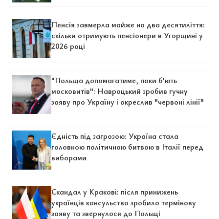
Пенсія завмерла майже на два десятиліття:
скільки отримують пенсіонери в Угорщині у
2026 році
"Польща допомагатиме, поки б'ють
московитів": Навроцький зробив гучну
заяву про Україну і окреслив "червоні лінії"
Єдність під загрозою: Україна стала
головною політичною битвою в Італії перед
виборами
Скандал у Кракові: після принижень
українців консульство зробило термінову
заяву та звернулося до Польщі