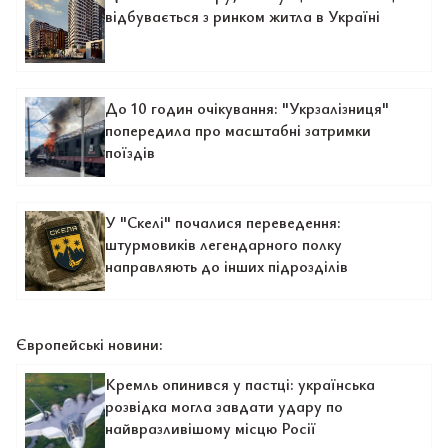
відбувається з ринком житла в Україні
До 10 годин очікування: "Укрзалізниця"
попередила про масштабні затримки
поїздів
У "Скелі" почалися переведення:
штурмовиків легендарного полку
направляють до інших підрозділів
Європейські новини:
Кремль опинився у пастці: українська
розвідка могла завдати удару по
найвразливішому місцю Росії