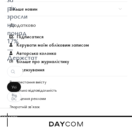
рік
Більше новин
зросли
на
Додатково
понад
Підписатися
17%
Керувати моїм обліковим записом
—
Авторська колонка
Держстат
Більше про журналістику
Ліцензування
Використання вмісту
Усі
Соціальна відповідальність
Від
Розміщення реклами
DC
Зворотній звʼязок
аписати
Поєднані теми газети
оментар
За
вашим