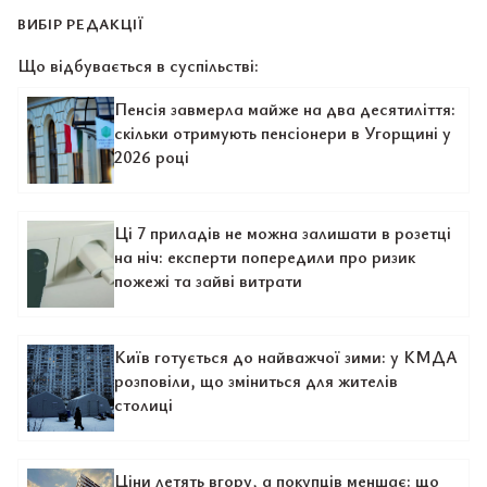
ВИБІР РЕДАКЦІЇ
Що відбувається в суспільстві:
Пенсія завмерла майже на два десятиліття:
скільки отримують пенсіонери в Угорщині у
2026 році
Ці 7 приладів не можна залишати в розетці
на ніч: експерти попередили про ризик
пожежі та зайві витрати
Київ готується до найважчої зими: у КМДА
розповіли, що зміниться для жителів
столиці
Ціни летять вгору, а покупців меншає: що