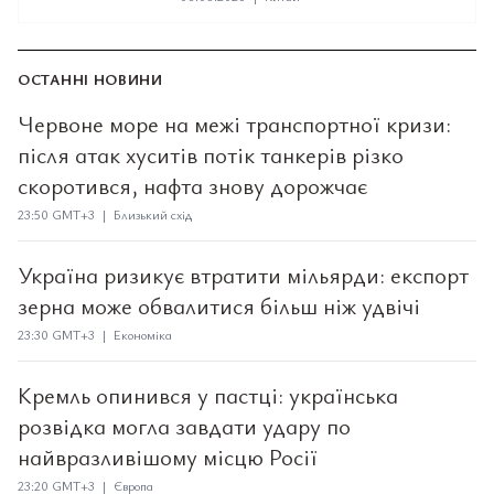
ОСТАННІ НОВИНИ
Червоне море на межі транспортної кризи:
після атак хуситів потік танкерів різко
скоротився, нафта знову дорожчає
23:50 GMT+3 | Близький схід
Україна ризикує втратити мільярди: експорт
зерна може обвалитися більш ніж удвічі
23:30 GMT+3 | Економіка
Кремль опинився у пастці: українська
розвідка могла завдати удару по
найвразливішому місцю Росії
23:20 GMT+3 | Європа