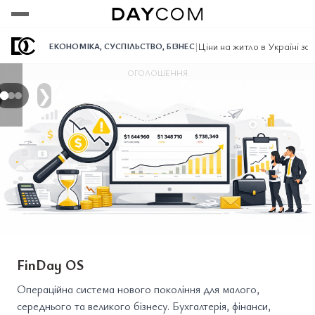
Переглянути
Переглянути
Переглянути
|
Ціни на житло в Україні з
ЕКОНОМІКА
,
СУСПІЛЬСТВО
,
БІЗНЕС
ОГОЛОШЕННЯ
❯
FinDay OS
Операційна система нового покоління для малого,
середнього та великого бізнесу. Бухгалтерія, фінанси,