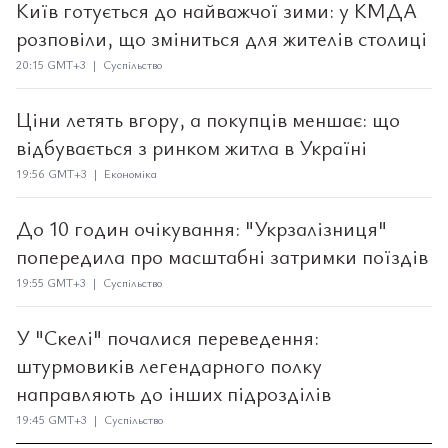
Київ готується до найважчої зими: у КМДА
розповіли, що зміниться для жителів столиці
20:15 GMT+3 | Суспільство
Ціни летять вгору, а покупців меншає: що
відбувається з ринком житла в Україні
19:56 GMT+3 | Економіка
До 10 годин очікування: "Укрзалізниця"
попередила про масштабні затримки поїздів
19:55 GMT+3 | Суспільство
У "Скелі" почалися переведення:
штурмовиків легендарного полку
направляють до інших підрозділів
19:45 GMT+3 | Суспільство