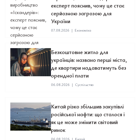
експерт пояснив, чому це стає
серйозною загрозою для
України
07.08.2026
|
Економіка
Безкоштовне житло для
українців: названо перші міста,
де квартири надаватимуть без
орендної плати
06.08.2026
|
Суспільство
Китай різко збільшив закупівлі
російської нафти: що сталося і
як це може змінити світовий
ринок
06.08.2026
|
Китай