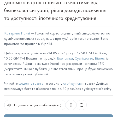
динаміка вартості житла залежатиме від
безпекової ситуації, рівня доходів населення
та доступності іпотечного кредитування.
Катерина Палій
— Головний кореспондент, який спеціалізується на
суспільно важливих темах, пише про кулінарію та мистецтво. Вона
проживає та працює в Україні.
Цей матеріал опубліковано 24.05.2026 року о 17:50 GMT+3 Київ;
10:50 GMT-4 Вашингтон, розділ:
Економіка
,
Суспільство
,
Бізнес
, із
заголовком: "Ціни на житло в Україні за рік зросли на понад 17% —
Держстат". Якщо в публікації з'являться зміни, про це буде зазначено
та описано у кінці публікації.
Читайте
щоденну газету
та загальну
стрічку новин
газети Дейком,
яка поєднує багато цікавого в понад 40 розділах з усіх куточків світу.
Поділитися цією публікацією ⟩