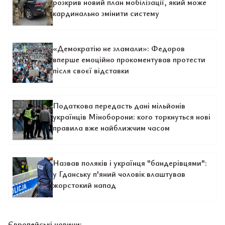
розкрив новий план мобілізації, який може
кардинально змінити систему
«Демократію не зламали»: Федоров
вперше емоційно прокоментував протести
після своєї відставки
Податкова передасть дані мільйонів
українців Міноборони: кого торкнуться нові
правила вже найближчим часом
Назвав поляків і українця "бандерівцями":
у Гданську п'яний чоловік влаштував
жорстокий напад
Європейські новини: