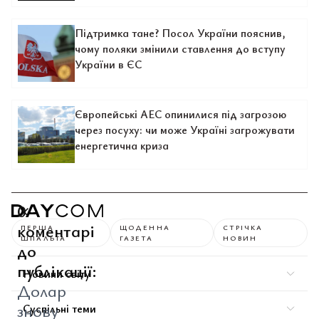
Підтримка тане? Посол України пояснив,
чому поляки змінили ставлення до вступу
України в ЄС
Європейські АЕС опинилися під загрозою
через посуху: чи може Україні загрожувати
енергетична криза
0
коментарі
ПЕРША
ЩОДЕННА
СТРІЧКА
ШПАЛЬТА
ГАЗЕТА
НОВИН
до
публікації:
Новини світу
Долар
знову
Суспільні теми