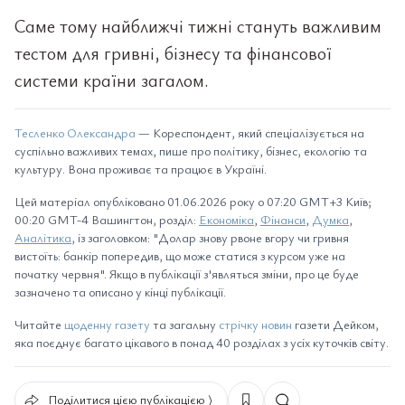
Саме тому найближчі тижні стануть важливим
тестом для гривні, бізнесу та фінансової
системи країни загалом.
Тесленко Олександра
— Кореспондент, який спеціалізується на
суспільно важливих темах, пише про політику, бізнес, екологію та
культуру. Вона проживає та працює в Україні.
Цей матеріал опубліковано 01.06.2026 року о 07:20 GMT+3 Київ;
00:20 GMT-4 Вашингтон, розділ:
Економіка
,
Фінанси
,
Думка
,
Аналітика
, із заголовком: "Долар знову рвоне вгору чи гривня
вистоїть: банкір попередив, що може статися з курсом уже на
початку червня". Якщо в публікації з'являться зміни, про це буде
зазначено та описано у кінці публікації.
Читайте
щоденну газету
та загальну
стрічку новин
газети Дейком,
яка поєднує багато цікавого в понад 40 розділах з усіх куточків світу.
Поділитися цією публікацією ⟩