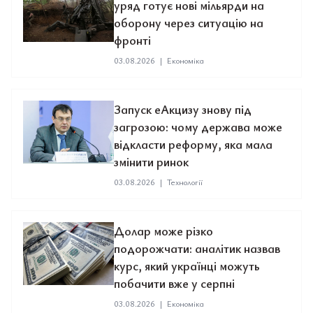
уряд готує нові мільярди на
оборону через ситуацію на
фронті
03.08.2026
|
Економіка
Запуск еАкцизу знову під
загрозою: чому держава може
відкласти реформу, яка мала
змінити ринок
03.08.2026
|
Технології
Долар може різко
подорожчати: аналітик назвав
курс, який українці можуть
побачити вже у серпні
03.08.2026
|
Економіка