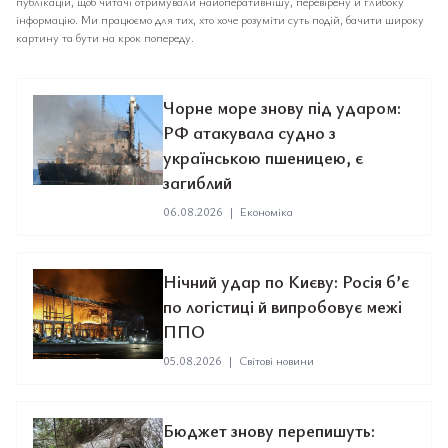
публікацій, щоб читачі отримували найоперативнішу, перевірену й глибоку
інформацію. Ми працюємо для тих, хто хоче розуміти суть подій, бачити широку
картину та бути на крок попереду.
Чорне море знову під ударом:
РФ атакувала судно з
українською пшеницею, є
загиблий
06.08.2026
|
Економіка
Нічний удар по Києву: Росія б’є
по логістиці й випробовує межі
ППО
05.08.2026
|
Світові новини
Бюджет знову перепишуть: