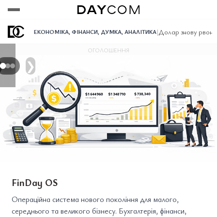
Переглянути
Переглянути
Переглянути
|
Долар знову рвоне 
ЕКОНОМІКА
,
ФІНАНСИ
,
ДУМКА
,
АНАЛІТИКА
ОГОЛОШЕННЯ
❯
FinDay OS
Операційна система нового покоління для малого,
середнього та великого бізнесу. Бухгалтерія, фінанси,