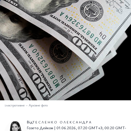
ілюстративне
–
Архівне фото
Від
ТЕСЛЕНКО ОЛЕКСАНДРА
Газета Дейком | 01.06.2026, 07:20 GMT+3; 00:20 GMT-