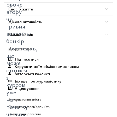
рвоне
Спосіб життя
вгору
чи
Ділова активність
гривня
вистоїть:
Більше новин
банкір
попередив,
Додатково
що
Підписатися
може
Керувати моїм обліковим записом
статися
Авторська колонка
з
Більше про журналістику
курсом
Ліцензування
уже
на
Використання вмісту
початку
Соціальна відповідальність
червня
Розміщення реклами