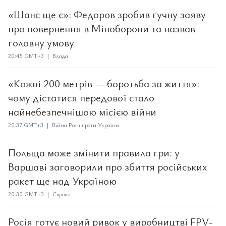
«Шанс ще є»: Федоров зробив гучну заяву
про повернення в Міноборони та назвав
головну умову
20:45 GMT+3 | Влада
«Кожні 200 метрів — боротьба за життя»:
чому дістатися передової стало
найнебезпечнішою місією війни
20:37 GMT+3 | Війна Росії проти України
Польща може змінити правила гри: у
Варшаві заговорили про збиття російських
ракет ще над Україною
20:30 GMT+3 | Європа
Росія готує новий ривок у виробництві FPV-