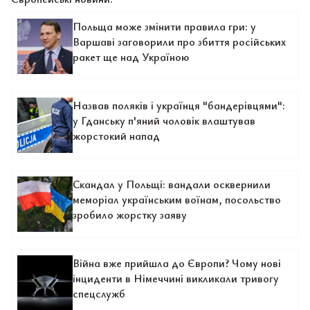
Польща може змінити правила гри: у
Варшаві заговорили про збиття російських
ракет ще над Україною
Назвав поляків і українця "бандерівцями":
у Гданську п'яний чоловік влаштував
жорстокий напад
Скандал у Польщі: вандали осквернили
меморіал українським воїнам, посольство
зробило жорстку заяву
Війна вже прийшла до Європи? Чому нові
інциденти в Німеччині викликали тривогу
спецслужб