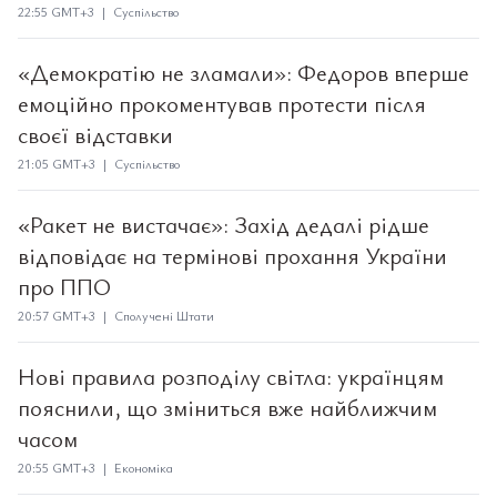
22:55 GMT+3 | Суспільство
«Демократію не зламали»: Федоров вперше
емоційно прокоментував протести після
своєї відставки
21:05 GMT+3 | Суспільство
«Ракет не вистачає»: Захід дедалі рідше
відповідає на термінові прохання України
про ППО
20:57 GMT+3 | Сполучені Штати
Нові правила розподілу світла: українцям
пояснили, що зміниться вже найближчим
часом
20:55 GMT+3 | Економіка