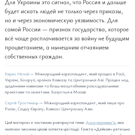
Для Украины это сигнал, что Россия и дальше
будет искать людей не только через приказы,
но и через экономическую уязвимость. Для
самой России — признак государства, которое
всё чаще расплачивается за войну не будущим
процветанием, а нынешним отчаянием
собственных граждан.
Кирил Нечай
— Міжнародний кореспондент, який працює в Росії,
Україні, Білорусі, країнах Кавказу та Центральної Азії. Працює над
щоденними новинами та більш масштабними розслідувальними
проектами та сюжетами. Базується в Москві.
Сергій Тростянець
— Міжнародний кореспондент, який пише про
Росію, Східну Європу, Кавказ і Центральну Азію.
Цей матеріал є частиною розгорнутої теми:
Доля перемир'я
, яка
охоплює численні цікаві аспекти цієї події. Газета «Дейком» ретельно