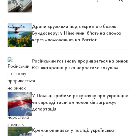
Дрони кружляли над секретною базою
Бундесверу: у Німеччині б’ють на сполох
через «полювання» на Patriot
Російський газ знову проривається на ринок
ЄС: яка країна різко наростила закупівлі
У Польщі зробили різку заяву про українців:
чи справді тисячам чоловіків загрожує
депортація
Кремль опинився у пастці: українська