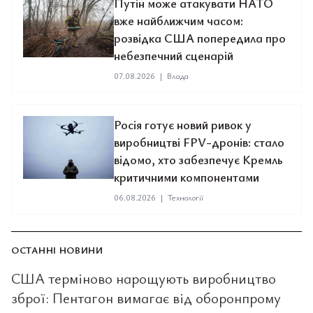
Путін може атакувати НАТО
вже найближчим часом:
розвідка США попередила про
небезпечний сценарій
07.08.2026
|
Влада
Росія готує новий ривок у
виробництві FPV-дронів: стало
відомо, хто забезпечує Кремль
критичними компонентами
06.08.2026
|
Технології
ОСТАННІ НОВИНИ
США терміново нарощують виробництво
зброї: Пентагон вимагає від оборонпрому