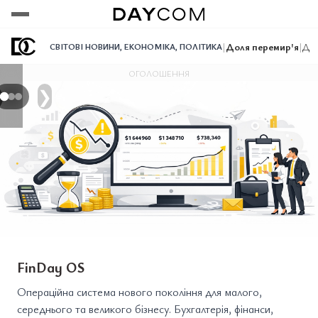
Переглянути
Переглянути
Переглянути
|
Доля перемир'я
|
Дол
СВІТОВІ НОВИНИ
,
ЕКОНОМІКА
,
ПОЛІТИКА
ОГОЛОШЕННЯ
❯
FinDay OS
Операційна система нового покоління для малого,
середнього та великого бізнесу. Бухгалтерія, фінанси,