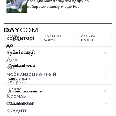
розвідка могла завдати удару по
найвразливішому місцю Росії
0
коментарі
ПЕРША
ЩОДЕННА
СТРІЧКА
ШПАЛЬТА
ГАЗЕТА
НОВИН
до
публікації:
Новини світу
Долг
как
Суспільні теми
мобилизационный
Спосіб життя
ресурс:
зачем
Ділова активність
Кремль
списывает
Більше новин
кредиты