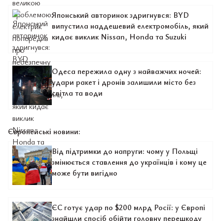
Японський авторинок здригнувся: BYD
випустила наддешевий електромобіль, який
кидає виклик Nissan, Honda та Suzuki
Одеса пережила одну з найважчих ночей:
удари ракет і дронів залишили місто без
світла та води
Європейські новини:
Від підтримки до напруги: чому у Польщі
змінюється ставлення до українців і кому це
може бути вигідно
ЄС готує удар по $200 млрд Росії: у Європі
знайшли спосіб обійти головну перешкоду