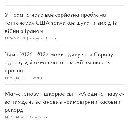
У Трампа назріває серйозна проблема:
топгенерал США закликає шукати вихід із
війни з Іраном
14:26 GMT+3 | Сполучені Штати
Зима 2026–2027 може здивувати Європу:
одразу дві океанічні аномалії змінюють
прогноз
14:25 GMT+3 | Екологія
Marvel знову підкорює світ: «Людина-павук»
за тиждень встановив неймовірний касовий
рекорд
14:15 GMT+3 | Суспільство