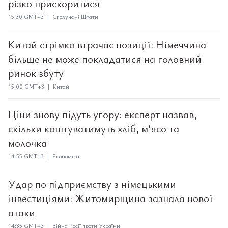
різко прискоритися
15:30 GMT+3 | Сполучені Штати
Китай стрімко втрачає позиції: Німеччина
більше не може покладатися на головний
ринок збуту
15:00 GMT+3 | Китай
Ціни знову підуть угору: експерт назвав,
скільки коштуватимуть хліб, м’ясо та
молочка
14:55 GMT+3 | Економіка
Удар по підприємству з німецькими
інвестиціями: Житомирщина зазнала нової
атаки
14:35 GMT+3 | Війна Росії проти України