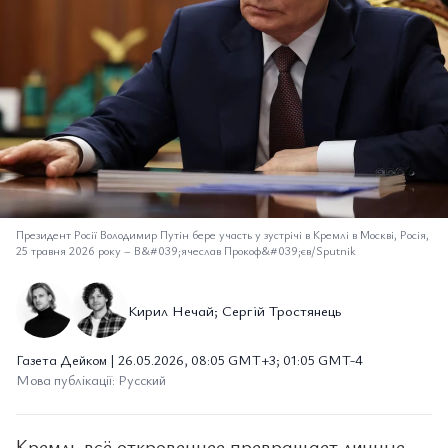
Президент Росії Володимир Путін бере участь у зустрічі в Кремлі в Москві, Росія,
25 травня 2026 року
–
В&#039;ячеслав Прокоф&#039;єв/Sputnik
Кирил Нечай; Сергій Тростянець
Газета Дейком | 26.05.2026, 08:05 GMT+3; 01:05 GMT-4
Мова публікації: Русский
Кремль всё откровеннее превращает личные