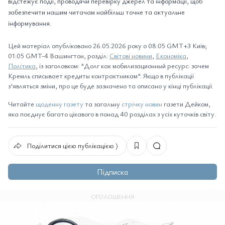
відстежує події, проводячи перевірку джерел та інформації, щоб
забезпечити нашим читачам найбільш точне та актуальне
інформування.
Цей матеріал опубліковано 26.05.2026 року о 08:05 GMT+3 Київ;
01:05 GMT-4 Вашингтон, розділ:
Світові новини
,
Економіка
,
Політика
, із заголовком: "Долг как мобилизационный ресурс: зачем
Кремль списывает кредиты контрактникам". Якщо в публікації
з'являться зміни, про це буде зазначено та описано у кінці публікації.
Читайте
щоденну газету
та загальну
стрічку новин
газети Дейком,
яка поєднує багато цікавого в понад 40 розділах з усіх куточків світу.
Поділитися цією публікацією ⟩
Підписка
ОГОЛОШЕННЯ