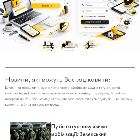
❮
❯
Новини, які можуть Вас зацікавити:
Штатні та позаштатні журналісти газети «Дейком» щодня готують сотні
публікацій, щоб читачі отримували найоперативнішу, перевірену й глибоку
інформацію. Ми працюємо для тих, хто хоче розуміти суть подій, бачити широку
картину та бути на крок попереду.
Путін готує нову хвилю
мобілізації: Зеленський