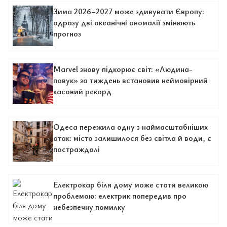
Зима 2026–2027 може здивувати Європу:
одразу дві океанічні аномалії змінюють
прогноз
Marvel знову підкорює світ: «Людина-
павук» за тиждень встановив неймовірний
касовий рекорд
Одеса пережила одну з наймасштабніших
атак: місто залишилося без світла й води, є
постраждалі
Електрокар біля дому може стати великою
проблемою: електрик попередив про
небезпечну помилку