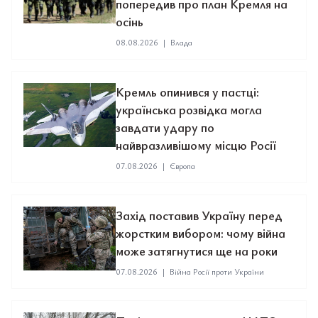
попередив про план Кремля на
осінь
08.08.2026
|
Влада
Кремль опинився у пастці:
українська розвідка могла
завдати удару по
найвразливішому місцю Росії
07.08.2026
|
Європа
Захід поставив Україну перед
жорстким вибором: чому війна
може затягнутися ще на роки
07.08.2026
|
Війна Росії проти України