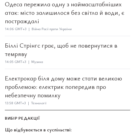
Одеса пережила одну з наймасштабніших
атак: місто залишилося без світла й води, є
постраждалі
14:06 GMT+3 | Війна Росії проти України
Біллі Стрінгс грає, щоб не повернутися в
темряву
14:05 GMT+3 | Музика
Електрокар біля дому може стати великою
проблемою: електрик попередив про
небезпечну помилку
13:58 GMT+3 | Технології
ВИБІР РЕДАКЦІЇ
Що відбувається в суспільстві: