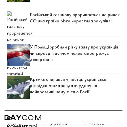
Російський газ знову проривається на ринок
ЄС: яка країна різко наростила закупівлі
У Польщі зробили різку заяву про українців:
чи справді тисячам чоловіків загрожує
депортація
Кремль опинився у пастці: українська
розвідка могла завдати удару по
найвразливішому місцю Росії
0
коментарі
ПЕРША
ЩОДЕННА
СТРІЧКА