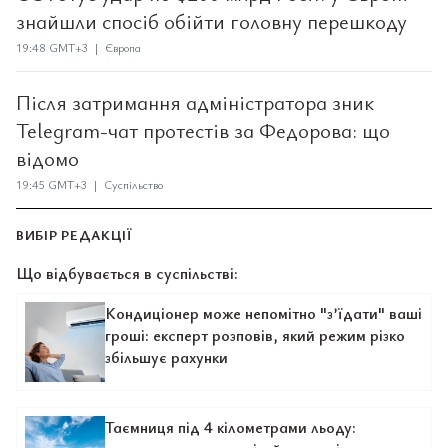
знайшли спосіб обійти головну перешкоду
19:48 GMT+3 | Європа
Після затримання адміністратора зник
Telegram-чат протестів за Федорова: що
відомо
19:45 GMT+3 | Суспільство
ВИБІР РЕДАКЦІЇ
Що відбувається в суспільстві:
Кондиціонер може непомітно "з’їдати" ваші
гроші: експерт розповів, який режим різко
збільшує рахунки
Таємниця під 4 кілометрами льоду: