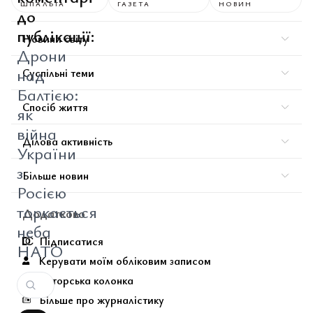
ШПАЛЬТА
ГАЗЕТА
НОВИН
до
публікації:
Новини світу
Дрони
над
Суспільні теми
Балтією:
Спосіб життя
як
війна
Ділова активність
України
з
Більше новин
Росією
торкається
Додатково
неба
Підписатися
НАТО
Керувати моїм обліковим записом
Авторська колонка
Більше про журналістику