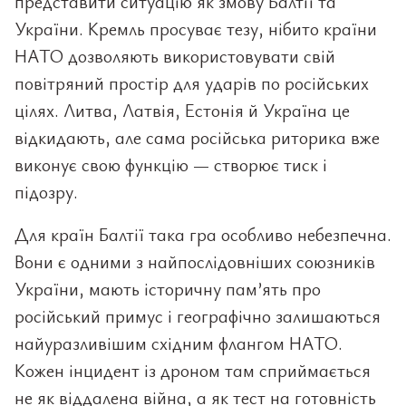
представити ситуацію як змову Балтії та
України. Кремль просуває тезу, нібито країни
НАТО дозволяють використовувати свій
повітряний простір для ударів по російських
цілях. Литва, Латвія, Естонія й Україна це
відкидають, але сама російська риторика вже
виконує свою функцію — створює тиск і
підозру.
Для країн Балтії така гра особливо небезпечна.
Вони є одними з найпослідовніших союзників
України, мають історичну пам’ять про
російський примус і географічно залишаються
найуразливішим східним флангом НАТО.
Кожен інцидент із дроном там сприймається
не як віддалена війна, а як тест на готовність