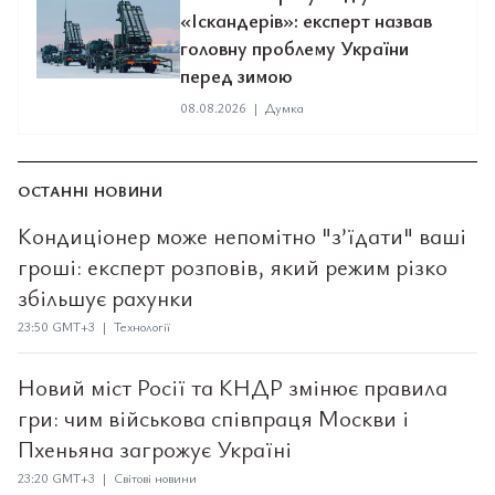
«Іскандерів»: експерт назвав
головну проблему України
перед зимою
08.08.2026
|
Думка
ОСТАННІ НОВИНИ
Кондиціонер може непомітно "з’їдати" ваші
гроші: експерт розповів, який режим різко
збільшує рахунки
23:50 GMT+3 | Технології
Новий міст Росії та КНДР змінює правила
гри: чим військова співпраця Москви і
Пхеньяна загрожує Україні
23:20 GMT+3 | Світові новини