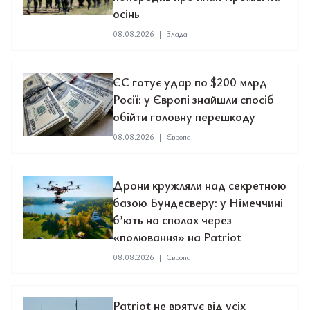
осінь
08.08.2026
|
Влада
ЄС готує удар по $200 млрд
Росії: у Європі знайшли спосіб
обійти головну перешкоду
08.08.2026
|
Європа
Дрони кружляли над секретною
базою Бундесверу: у Німеччині
б’ють на сполох через
«полювання» на Patriot
08.08.2026
|
Європа
Patriot не врятує від усіх