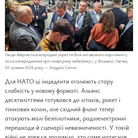
Люди збираються всередині укриття біля литовського парламенту
після попередження про «повітряну небезпеку», у Вільнюсі, Литва,
20 травня 2026 року — Андрюс Ситас
Для НАТО ці інциденти оголюють стару
слабкість у новому форматі. Альянс
десятиліттями готувався до літаків, ракет і
танкових колон, але східний фланг тепер
атакують малі безпілотники, радіоелектронні
перешкоди й сценарії невизначеності. У такій
війні не завжди зрозуміло, хто саме натиснув