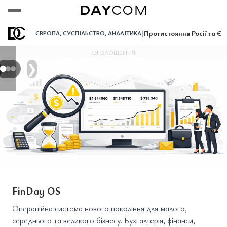
Переглянути
Переглянути
Переглянути
|
Протистояння Росії та ЄС
ЄВРОПА
,
СУСПІЛЬСТВО
,
АНАЛІТИКА
ОГОЛОШЕННЯ
❯
FinDay OS
Операційна система нового покоління для малого,
середнього та великого бізнесу. Бухгалтерія, фінанси,