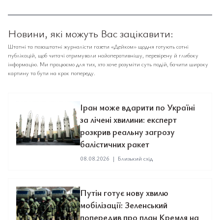
Новини, які можуть Вас зацікавити:
Штатні та позаштатні журналісти газети «Дейком» щодня готують сотні
публікацій, щоб читачі отримували найоперативнішу, перевірену й глибоку
інформацію. Ми працюємо для тих, хто хоче розуміти суть подій, бачити широку
картину та бути на крок попереду.
Іран може вдарити по Україні
за лічені хвилини: експерт
розкрив реальну загрозу
балістичних ракет
08.08.2026
|
Близький схід
Путін готує нову хвилю
мобілізації: Зеленський
попередив про план Кремля на