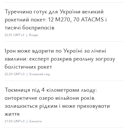
Туреччина готує для України великий
ракетний пакет: 12 M270, 70 ATACMS і
тисячі боєприпасів
22:55 GMT+3 | Влада
Іран може вдарити по Україні за лічені
хвилини: експерт розкрив реальну загрозу
балістичних ракет
22:20 GMT+3 | Близький схід
Таємниця під 4 кілометрами льоду:
антарктичне озеро мільйони років
залишається рідким і може приховувати
життя
21:50 GMT+3 | Екологія