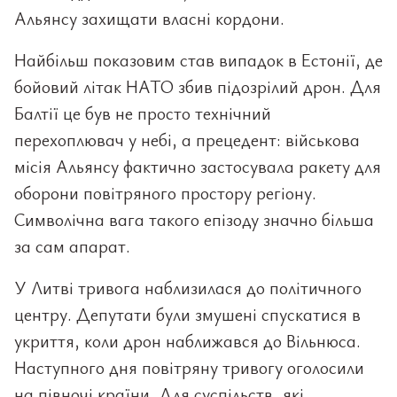
Альянсу захищати власні кордони.
Найбільш показовим став випадок в Естонії, де
бойовий літак НАТО збив підозрілий дрон. Для
Балтії це був не просто технічний
перехоплювач у небі, а прецедент: військова
місія Альянсу фактично застосувала ракету для
оборони повітряного простору регіону.
Символічна вага такого епізоду значно більша
за сам апарат.
У Литві тривога наблизилася до політичного
центру. Депутати були змушені спускатися в
укриття, коли дрон наближався до Вільнюса.
Наступного дня повітряну тривогу оголосили
на півночі країни. Для суспільств, які