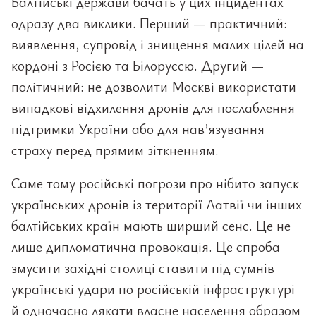
Балтійські держави бачать у цих інцидентах
одразу два виклики. Перший — практичний:
виявлення, супровід і знищення малих цілей на
кордоні з Росією та Білоруссю. Другий —
політичний: не дозволити Москві використати
випадкові відхилення дронів для послаблення
підтримки України або для нав’язування
страху перед прямим зіткненням.
Саме тому російські погрози про нібито запуск
українських дронів із території Латвії чи інших
балтійських країн мають ширший сенс. Це не
лише дипломатична провокація. Це спроба
змусити західні столиці ставити під сумнів
українські удари по російській інфраструктурі
й одночасно лякати власне населення образом