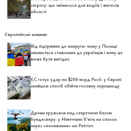
загрозу: що змінилося для водіїв і жителів
області
Європейські новини:
Від підтримки до напруги: чому у Польщі
змінюється ставлення до українців і кому це
може бути вигідно
ЄС готує удар по $200 млрд Росії: у Європі
знайшли спосіб обійти головну перешкоду
Дрони кружляли над секретною базою
Бундесверу: у Німеччині б’ють на сполох
через «полювання» на Patriot