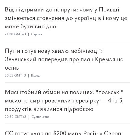
Від підтримки до напруги: чому у Польщі
змінюється ставлення до українців і кому це
може бути вигідно
21:20 GMT+3 | Європа
Путін готує нову хвилю мобілізації:
Зеленський попередив про план Кремля на
осінь
20:55 GMT+3 | Влада
Масштабний обман на полицях: "польські"
масло та сир провалили перевірку — 4 із 5
продуктів виявилися підробкою
20:50 GMT+3 | Суспільство
ЄС готує удар по $200 млрд Росії: у Європі