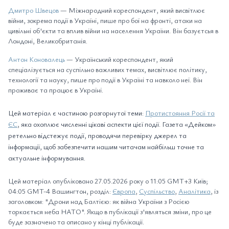
Дмитро Швецов
— Міжнародний кореспондент, який висвітлює
війни, зокрема події в Україні, пише про бої на фронті, атаки на
цивільні об'єкти та вплив війни на населення України. Він базуєтсья в
Лондоні, Великобританія.
Антон Коновалець
— Український кореспондент, який
спеціалізується на суспільно важливих темах, висвітлює політику,
технології та науку, пише про події в Україні та навколо неї. Він
проживає та працює в Україні.
Цей матеріал є частиною розгорнутої теми:
Протистояння Росії та
ЄС
, яка охоплює численні цікаві аспекти цієї події. Газета «Дейком»
ретельно відстежує події, проводячи перевірку джерел та
інформації, щоб забезпечити нашим читачам найбільш точне та
актуальне інформування.
Цей матеріал опубліковано 27.05.2026 року о 11:05 GMT+3 Київ;
04:05 GMT-4 Вашингтон, розділ:
Європа
,
Суспільство
,
Аналітика
, із
заголовком: "Дрони над Балтією: як війна України з Росією
торкається неба НАТО". Якщо в публікації з'являться зміни, про це
буде зазначено та описано у кінці публікації.