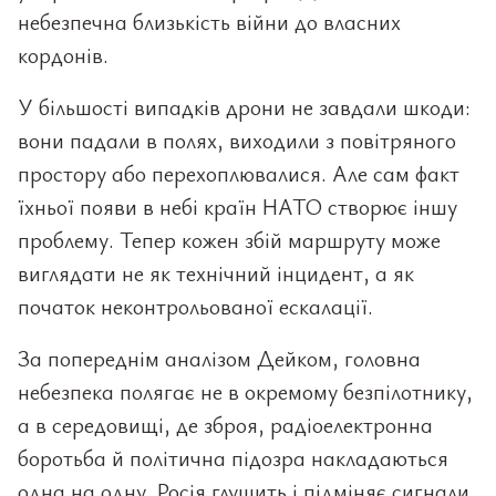
небезпечна близькість війни до власних
кордонів.
У більшості випадків дрони не завдали шкоди:
вони падали в полях, виходили з повітряного
простору або перехоплювалися. Але сам факт
їхньої появи в небі країн НАТО створює іншу
проблему. Тепер кожен збій маршруту може
виглядати не як технічний інцидент, а як
початок неконтрольованої ескалації.
За попереднім аналізом Дейком, головна
небезпека полягає не в окремому безпілотнику,
а в середовищі, де зброя, радіоелектронна
боротьба й політична підозра накладаються
одна на одну. Росія глушить і підміняє сигнали,