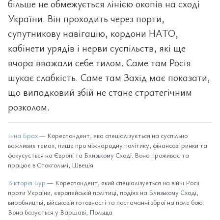
більше не обмежується лінією окопів на сході
України. Він проходить через порти,
супутникову навігацію, кордони НАТО,
кабінети урядів і нерви суспільств, які ще
вчора вважали себе тилом. Саме там Росія
шукає слабкість. Саме там Захід має показати,
що випадковий збій не стане стратегічним
розколом.
Інна Брах
— Кореспондент, яка спеціалізується на суспільно
важливих темах, пише про міжнародну політику, фінансові ринки та
фокусується на Європі та Близькому Сході. Вона проживає та
працює в Стокгольмі, Швеція.
Вікторія Бур
— Кореспондент, який спеціалізується на війні Росії
проти України, європейській політиці, подіях на Близькому Сході,
виробництві, військовій готовності та постачанні зброї на поле бою.
Вона базується у Варшаві, Польща