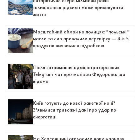
антарктичне озеро мільйони років
залишається рідким і може приховувати
життя
Масштабний обман на полицях: "польські"
масло та сир провалили перевірку — 4 із 5
продуктів виявилися підробкою
Після затримання адміністратора зник
Telegram-чат протестів за Федорова: що
відомо
Київ готують до нової ракетної ночі?
З’явилися тривожні дані про удар по
енергетиці
На Херсонщині оголосили нову дронову