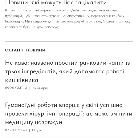
Новини, які можуть Вас зацікавити:
Штатні та позаштатні журналісти газети «Дейком» щодня готують сотні
публікацій, щоб читачі отримували найоперативнішу, перевірену й глибоку
інформацію. Ми працюємо для тих, хто хоче розуміти суть подій, бачити широку
картину та бути на крок попереду.
ОСТАННІ НОВИНИ
Не кава: названо простий ранковий напій із
трьох інгредієнтів, який допомагає роботі
кишківника
09:20 GMT+3 | Кулінарія
Гуманоїдні роботи вперше у світі успішно
провели хірургічні операції: це може змінити
медицину назавжди
07:20 GMT+3 | Наука