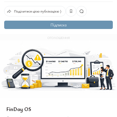
Поділитися цією публікацією ⟩
Підписка
ОГОЛОШЕННЯ
FinDay OS