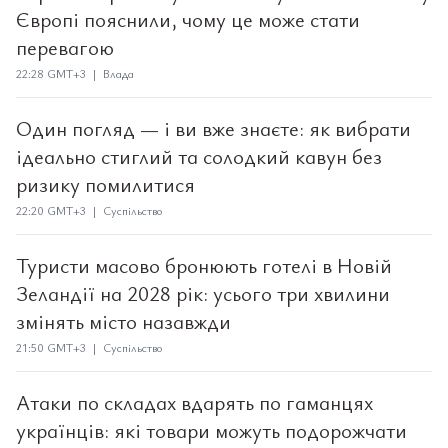
Європі пояснили, чому це може стати
перевагою
22:28 GMT+3 | Влада
Один погляд — і ви вже знаєте: як вибрати
ідеально стиглий та солодкий кавун без
ризику помилитися
22:20 GMT+3 | Суспільство
Туристи масово бронюють готелі в Новій
Зеландії на 2028 рік: усього три хвилини
змінять місто назавжди
21:50 GMT+3 | Суспільство
Атаки по складах вдарять по гаманцях
українців: які товари можуть подорожчати