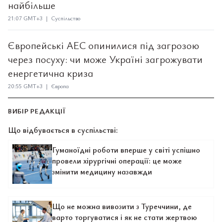
найбільше
21:07 GMT+3 | Суспільство
Європейські АЕС опинилися під загрозою
через посуху: чи може Україні загрожувати
енергетична криза
20:55 GMT+3 | Європа
ВИБІР РЕДАКЦІЇ
Що відбувається в суспільстві:
Гуманоїдні роботи вперше у світі успішно
провели хірургічні операції: це може
змінити медицину назавжди
Що не можна вивозити з Туреччини, де
варто торгуватися і як не стати жертвою