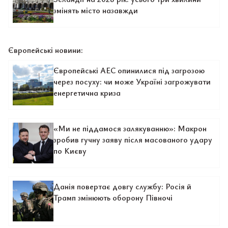
змінять місто назавжди
Європейські новини:
Європейські АЕС опинилися під загрозою
через посуху: чи може Україні загрожувати
енергетична криза
«Ми не піддамося залякуванню»: Макрон
зробив гучну заяву після масованого удару
по Києву
Данія повертає довгу службу: Росія й
Трамп змінюють оборону Півночі