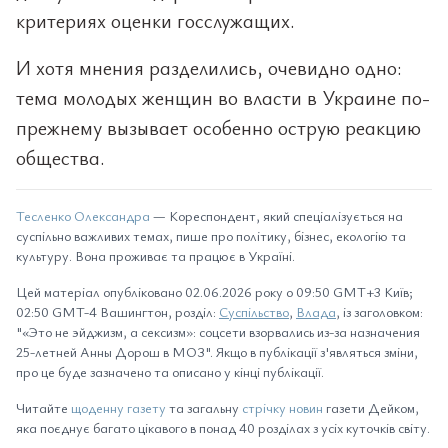
критериях оценки госслужащих.
И хотя мнения разделились, очевидно одно:
тема молодых женщин во власти в Украине по-
прежнему вызывает особенно острую реакцию
общества.
Тесленко Олександра
— Кореспондент, який спеціалізується на
суспільно важливих темах, пише про політику, бізнес, екологію та
культуру. Вона проживає та працює в Україні.
Цей матеріал опубліковано 02.06.2026 року о 09:50 GMT+3 Київ;
02:50 GMT-4 Вашингтон, розділ:
Суспільство
,
Влада
, із заголовком:
"«Это не эйджизм, а сексизм»: соцсети взорвались из-за назначения
25-летней Анны Дорош в МОЗ". Якщо в публікації з'являться зміни,
про це буде зазначено та описано у кінці публікації.
Читайте
щоденну газету
та загальну
стрічку новин
газети Дейком,
яка поєднує багато цікавого в понад 40 розділах з усіх куточків світу.