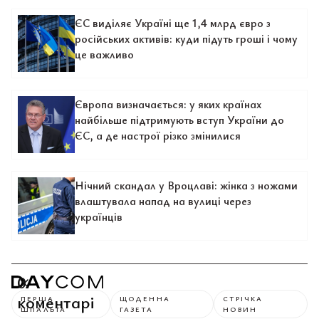
ЄС виділяє Україні ще 1,4 млрд євро з
російських активів: куди підуть гроші і чому
це важливо
Європа визначається: у яких країнах
найбільше підтримують вступ України до
ЄС, а де настрої різко змінилися
Нічний скандал у Вроцлаві: жінка з ножами
влаштувала напад на вулиці через
українців
0
коментарі
ПЕРША
ЩОДЕННА
СТРІЧКА
ШПАЛЬТА
ГАЗЕТА
НОВИН