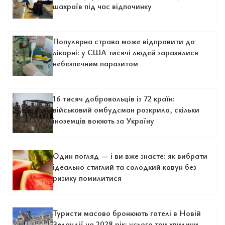
шахраїв під час відпочинку
Популярна страва може відправити до
лікарні: у США тисячі людей заразилися
небезпечним паразитом
16 тисяч добровольців із 72 країн:
військовий омбудсман розкрила, скільки
іноземців воюють за Україну
Один погляд — і ви вже знаєте: як вибрати
ідеально стиглий та солодкий кавун без
ризику помилитися
Туристи масово бронюють готелі в Новій
Зеландії на 2028 рік: усього три хвилини