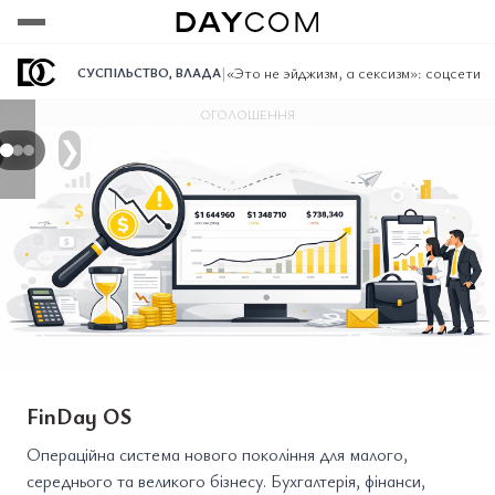
Переглянути
Переглянути
Переглянути
|
«Это не эйджизм, а сексизм»: соцсети
СУСПІЛЬСТВО
,
ВЛАДА
ОГОЛОШЕННЯ
❯
FinDay OS
Операційна система нового покоління для малого,
середнього та великого бізнесу. Бухгалтерія, фінанси,