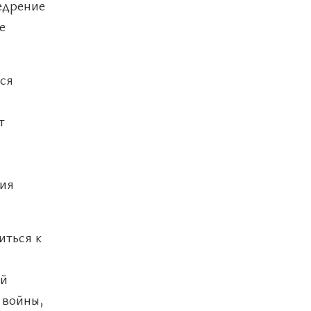
едрение
е
ся
т
ния
иться к
ой
 войны,