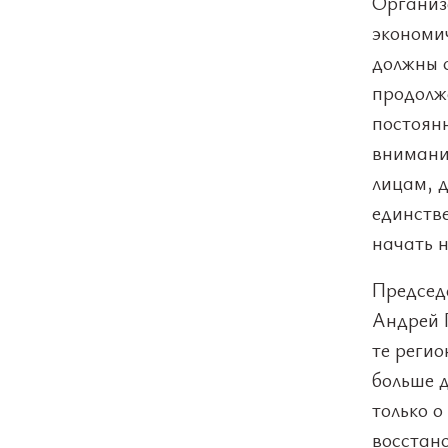
Организ
экономич
должны 
продолж
постоян
внимани
лицам, д
единств
начать 
Председ
Андрей 
те регио
больше д
только 
восстан