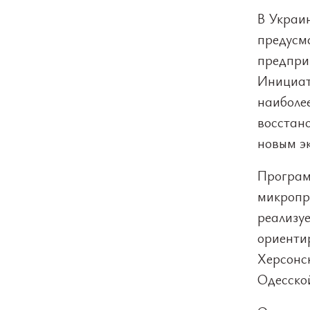
В Украи
предусм
предпри
Инициат
наиболе
восстано
новым э
Програм
микропр
реализу
ориенти
Херсонс
Одесской