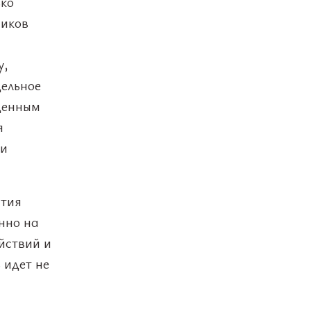
ько
ников
у,
дельное
щенным
я
 и
ития
нно на
ействий и
 идет не