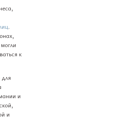
неса,
лиц
.
онах,
 могли
ваться к
 для
а
рмании и
ской,
ой и