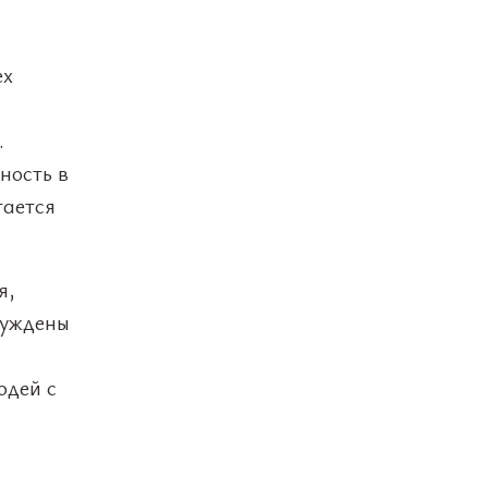
ех
.
ность в
тается
я,
нуждены
юдей с