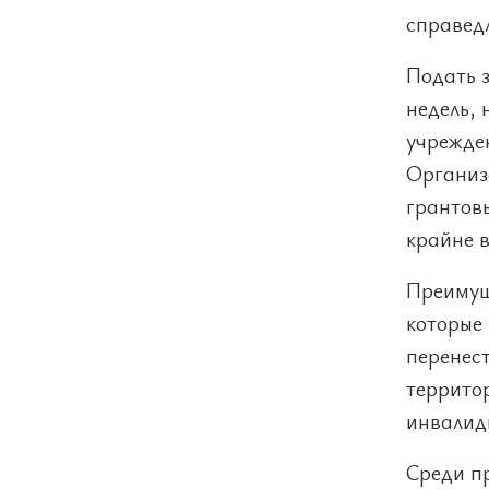
справед
Подать з
недель, 
учрежде
Организ
грантов
крайне 
Преимущ
которые
перенес
территор
инвалид
Среди п