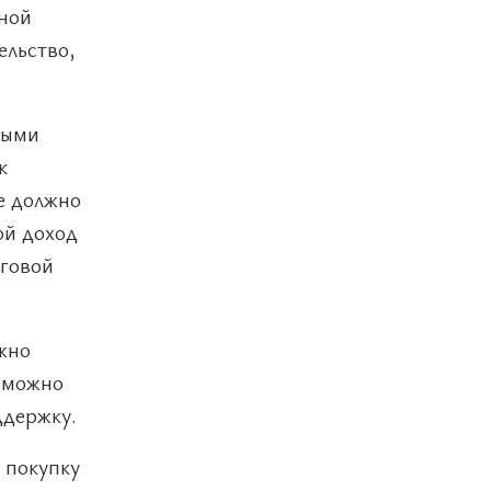
ной
ельство,
ными
к
е должно
ой доход
оговой
жно
к можно
ддержку.
 покупку