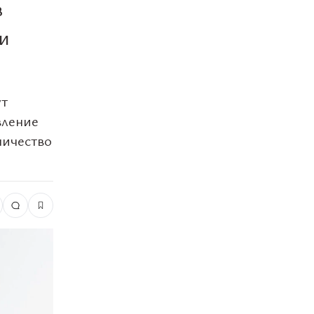
в
и
ут
вление
ничество