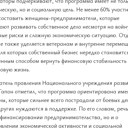
аторы подчеркивают, что программа имеет не тол
ескую, но и социальную цель. Не менее 60% участ
составить женщины-предприниматели, которые
ают развивать собственное дело несмотря на войн
ные риски и сложную экономическую ситуацию. От
е также уделяется ветеранам и внутренне переме
ля которых собственный бизнес нередко становитс
енным способом вернуть финансовую стабильность
новую жизнь.
атель правления Национального учреждения разв
Гапон отметил, что программа ориентирована име
ны, которые сильнее всего пострадали от боевых д
ругих нуждаются в поддержке. По его словам, речь
о финансировании предпринимательства, но и о
овлении экономической активности и социальной