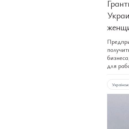
Грант
Украи
женщи
Предпри
получит
бизнеса
для раб
Українсь