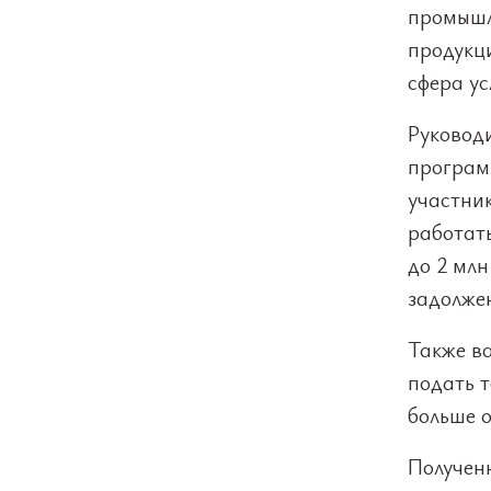
промышл
продукци
сфера ус
Руковод
програм
участни
работать
до 2 млн
задолже
Также в
подать т
больше 
Получен