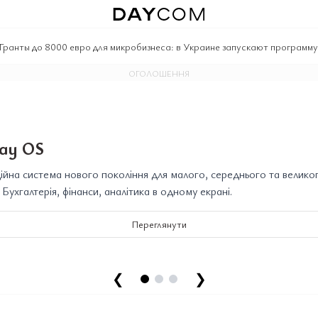
Гранты до 8000 евро для микробизнеса: в Украине запускают программ
ОГОЛОШЕННЯ
ay OS
йна система нового покоління для малого, середнього та велико
. Бухгалтерія, фінанси, аналітика в одному екрані.
Переглянути
❮
❯