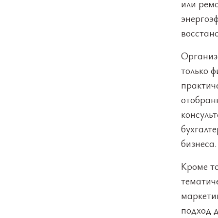
или ремо
энергоэф
восстан
Организ
только 
практич
отобран
консуль
бухгалте
бизнеса.
Кроме то
тематич
маркети
подход д