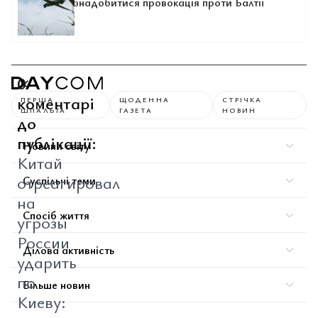
знадобитися провокація проти Балтії
0
коментарі
ПЕРША
ЩОДЕННА
СТРІЧКА
ШПАЛЬТА
ГАЗЕТА
НОВИН
до
публікації:
Новини світу
Китай
отреагировал
Суспільні теми
на
Спосіб життя
угрозы
России
Ділова активність
ударить
по
Більше новин
Киеву: