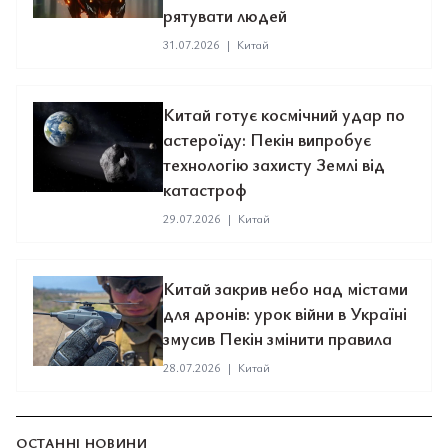
рятувати людей
31.07.2026
|
Китай
Китай готує космічний удар по
астероїду: Пекін випробує
технологію захисту Землі від
катастроф
29.07.2026
|
Китай
Китай закрив небо над містами
для дронів: урок війни в Україні
змусив Пекін змінити правила
28.07.2026
|
Китай
ОСТАННІ НОВИНИ