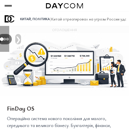
Переглянути
Переглянути
Переглянути
|
Китай отреагировал на угрозы России удари
КИТАЙ
,
ПОЛІТИКА
ОГОЛОШЕННЯ
❯
FinDay OS
Операційна система нового покоління для малого,
середнього та великого бізнесу. Бухгалтерія, фінанси,