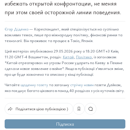
избежать открытой конфронтации, не меняя
при этом своей осторожной линии поведения.
Єгор Діденко
— Кореспондент, який спеціалізується на суспільно
важливих темах, пише про міжнародну політику, фінансові ринки та
технології. Він проживає та працює в Токіо, Японія.
Цей матеріал опубліковано 29.05.2026 року о 18:20 GMT+3 Київ;
11:20 GMT-4 Вашингтон, розділ:
Китай
,
Політика
, із заголовком:
"Китай отреагировал на угрозы России ударить по Киеву: в Пекине
сделали новое заявление о войне". Якщо в публікації з'являться зміни,
про це буде зазначено та описано у кінці публікації.
Читайте
щоденну газету
та загальну
стрічку новин
газети Дейком,
яка поєднує багато цікавого в понад 40 розділах з усіх куточків світу.
Поділитися цією публікацією ⟩
Підписка