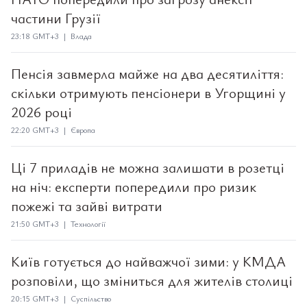
частини Грузії
23:18 GMT+3 | Влада
Пенсія завмерла майже на два десятиліття:
скільки отримують пенсіонери в Угорщині у
2026 році
22:20 GMT+3 | Європа
Ці 7 приладів не можна залишати в розетці
на ніч: експерти попередили про ризик
пожежі та зайві витрати
21:50 GMT+3 | Технології
Київ готується до найважчої зими: у КМДА
розповіли, що зміниться для жителів столиці
20:15 GMT+3 | Суспільство