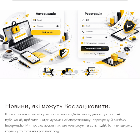
❮
❯
Новини, які можуть Вас зацікавити:
Штатні та позаштатні журналісти газети «Дейком» щодня готують сотні
публікацій, щоб читачі отримували найоперативнішу, перевірену й глибоку
інформацію. Ми працюємо для тих, хто хоче розуміти суть подій, бачити широку
картину та бути на крок попереду.