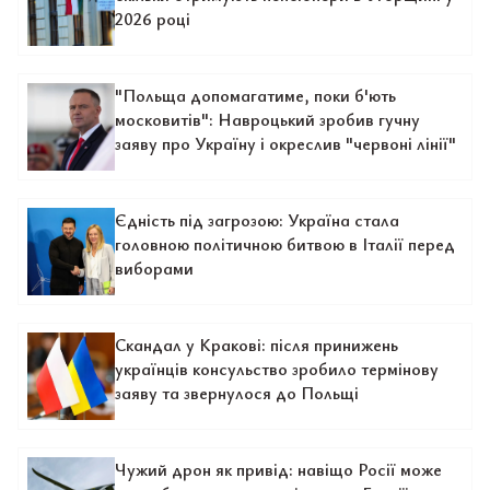
2026 році
"Польща допомагатиме, поки б'ють
московитів": Навроцький зробив гучну
заяву про Україну і окреслив "червоні лінії"
Єдність під загрозою: Україна стала
головною політичною битвою в Італії перед
виборами
Скандал у Кракові: після принижень
українців консульство зробило термінову
заяву та звернулося до Польщі
Чужий дрон як привід: навіщо Росії може