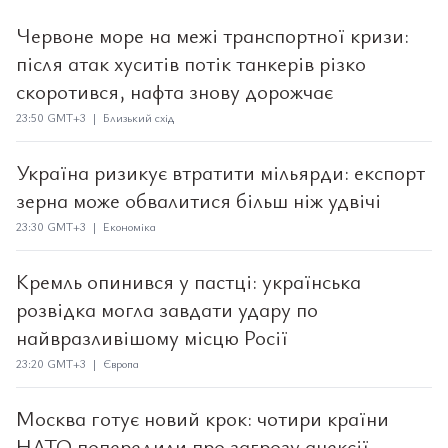
Червоне море на межі транспортної кризи:
після атак хуситів потік танкерів різко
скоротився, нафта знову дорожчає
23:50 GMT+3 | Близький схід
Україна ризикує втратити мільярди: експорт
зерна може обвалитися більш ніж удвічі
23:30 GMT+3 | Економіка
Кремль опинився у пастці: українська
розвідка могла завдати удару по
найвразливішому місцю Росії
23:20 GMT+3 | Європа
Москва готує новий крок: чотири країни
НАТО попередили про загрозу анексії