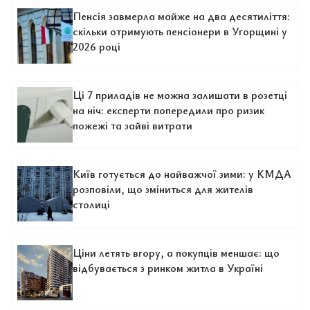
Пенсія завмерла майже на два десятиліття:
скільки отримують пенсіонери в Угорщині у
2026 році
Ці 7 приладів не можна залишати в розетці
на ніч: експерти попередили про ризик
пожежі та зайві витрати
Київ готується до найважчої зими: у КМДА
розповіли, що зміниться для жителів
столиці
Ціни летять вгору, а покупців меншає: що
відбувається з ринком житла в Україні