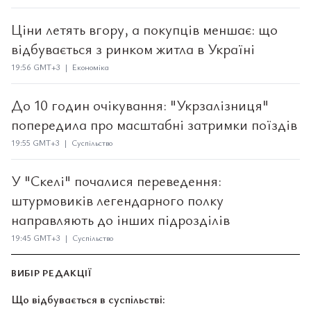
Ціни летять вгору, а покупців меншає: що
відбувається з ринком житла в Україні
19:56 GMT+3 | Економіка
До 10 годин очікування: "Укрзалізниця"
попередила про масштабні затримки поїздів
19:55 GMT+3 | Суспільство
У "Скелі" почалися переведення:
штурмовиків легендарного полку
направляють до інших підрозділів
19:45 GMT+3 | Суспільство
ВИБІР РЕДАКЦІЇ
Що відбувається в суспільстві: