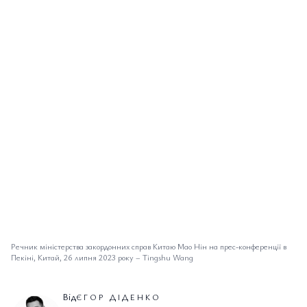
Речник міністерства закордонних справ Китаю Мао Нін на прес-конференції в
Пекіні, Китай, 26 липня 2023 року
–
Tingshu Wang
Від
ЄГОР ДІДЕНКО