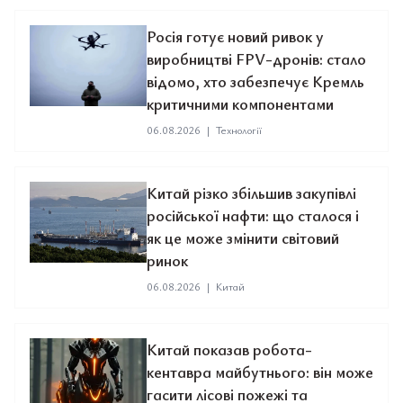
Росія готує новий ривок у
виробництві FPV-дронів: стало
відомо, хто забезпечує Кремль
критичними компонентами
06.08.2026
|
Технології
Китай різко збільшив закупівлі
російської нафти: що сталося і
як це може змінити світовий
ринок
06.08.2026
|
Китай
Китай показав робота-
кентавра майбутнього: він може
гасити лісові пожежі та