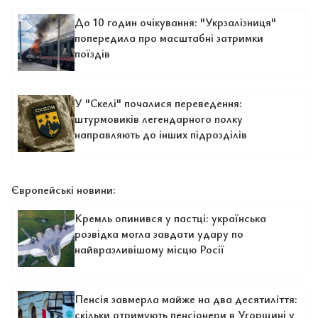
До 10 годин очікування: "Укрзалізниця"
попередила про масштабні затримки
поїздів
У "Скелі" почалися переведення:
штурмовиків легендарного полку
направляють до інших підрозділів
Європейські новини:
Кремль опинився у пастці: українська
розвідка могла завдати удару по
найвразливішому місцю Росії
Пенсія завмерла майже на два десятиліття:
скільки отримують пенсіонери в Угорщині у