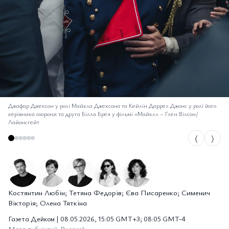
Джафар Джексон у ролі Майкла Джексона та Кейлін Даррел Джонс у ролі його
керівника охорони та друга Білла Брея у фільмі «Майкл»
–
Глен Вілсон/
Лайонсгейт
⟨
⟩
Костянтин Любін; Тетяна Федорів; Єва Писаренко; Сименич
Вікторія; Олена Тяткіна
Газета Дейком | 08.05.2026, 15:05 GMT+3; 08:05 GMT-4
Мова публікації: Русский