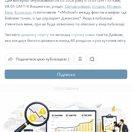
Цей матеріал опубліковано 08.05.2026 року о 15:05 GMT+3 Київ;
08:05 GMT-4 Вашингтон, розділ:
Світові новини
,
Історія
,
Музика
,
Кіно
,
Культура
, із заголовком: "«Michael» между фактом и мифом: где
байопик точен, а где упрощает Джексона". Якщо в публікації
з'являться зміни, про це буде зазначено та описано у кінці публікації.
Читайте
щоденну газету
та загальну
стрічку новин
газети Дейком,
яка поєднує багато цікавого в понад 40 розділах з усіх куточків світу.
Поділитися цією публікацією ⟩
Підписка
ОГОЛОШЕННЯ