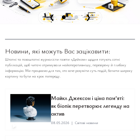
❮
❯
Новини, які можуть Вас зацікавити:
Штатні та позаштатні журналісти газети «Дейком» щодня готують сотні
публікацій, щоб читачі отримували найоперативнішу, перевірену й глибоку
інформацію. Ми працюємо для тих, хто хоче розуміти суть подій, бачити широку
картину та бути на крок попереду.
Майкл Джексон і ціна пам’яті:
як біопік перетворює легенду на
актив
08.05.2026
|
Світові новини