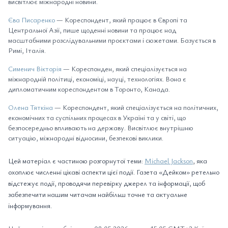
висвітлює міжнародні новини.
Єва Писаренко
— Кореспондент, який працює в Європі та
Центральної Азії, пише щоденні новини та працює над
масштабними розслідувальними проєктами і сюжетами. Базується в
Римі, Італія.
Сименич Вікторія
— Кореспонден, який спеціалізується на
міжнародній політиці, економіці, науці, технологіях. Вона є
дипломатичним кореспондентом в Торонто, Канада.
Олена Тяткіна
— Кореспондент, який спеціалізується на політичних,
економічних та суспільних процесах в Україні та у світі, що
безпосередньо впливають на державу. Висвітлює внутрішню
ситуацію, міжнародні відносини, безпекові виклики.
Цей матеріал є частиною розгорнутої теми:
Michael Jackson
, яка
охоплює численні цікаві аспекти цієї події. Газета «Дейком» ретельно
відстежує події, проводячи перевірку джерел та інформації, щоб
забезпечити нашим читачам найбільш точне та актуальне
інформування.