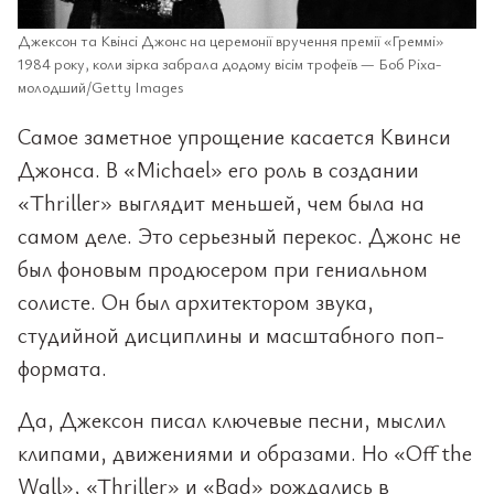
Джексон та Квінсі Джонс на церемонії вручення премії «Греммі»
1984 року, коли зірка забрала додому вісім трофеїв — Боб Ріха-
молодший/Getty Images
Самое заметное упрощение касается Квинси
Джонса. В «Michael» его роль в создании
«Thriller» выглядит меньшей, чем была на
самом деле. Это серьезный перекос. Джонс не
был фоновым продюсером при гениальном
солисте. Он был архитектором звука,
студийной дисциплины и масштабного поп-
формата.
Да, Джексон писал ключевые песни, мыслил
клипами, движениями и образами. Но «Off the
Wall», «Thriller» и «Bad» рождались в