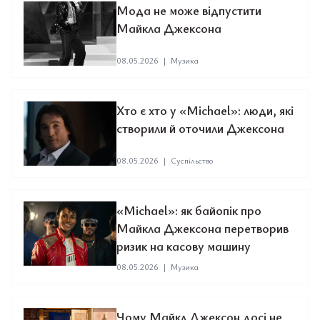
Мода не може відпустити
Майкла Джексона
08.05.2026
|
Музика
Хто є хто у «Michael»: люди, які
створили й оточили Джексона
08.05.2026
|
Суспільство
«Michael»: як байопік про
Майкла Джексона перетворив
ризик на касову машину
08.05.2026
|
Музика
Чому Майкл Джексон досі не