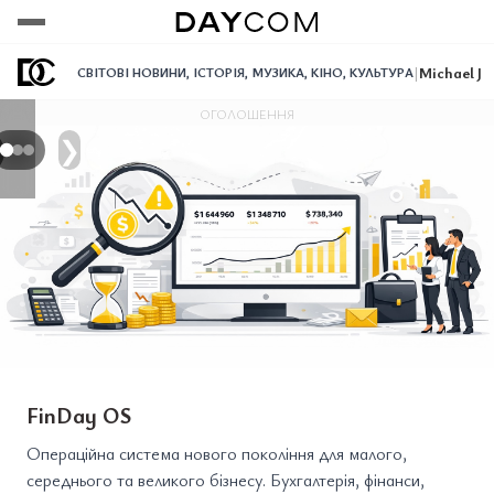
Переглянути
Переглянути
Переглянути
|
Michael Ja
СВІТОВІ НОВИНИ
,
ІСТОРІЯ
,
МУЗИКА
,
КІНО
,
КУЛЬТУРА
ОГОЛОШЕННЯ
❯
FinDay OS
Операційна система нового покоління для малого,
середнього та великого бізнесу. Бухгалтерія, фінанси,