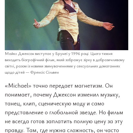
Майкл Джексон виступає у Брунеї у 1996 році. Цього тижня
виходить біографічний фільм, який зображує зірку в доброзичливому
світлі, разом із новими звинуваченнями у сексуальних домаганнях
щодо дітей — Френсіс Сільвен
«Michael» точно передает магнетизм. Он
понимает, почему Джексон изменил музыку,
танец, клип, сценическую моду и само
представление о глобальной звезде. Но фильм
не всегда готов заплатить полную цену за эту
правду. Там, где нужна сложность, он часто