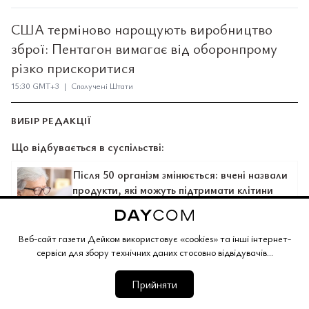
США терміново нарощують виробництво
зброї: Пентагон вимагає від оборонпрому
різко прискоритися
15:30 GMT+3 | Сполучені Штати
ВИБІР РЕДАКЦІЇ
Що відбувається в суспільстві:
Після 50 організм змінюється: вчені назвали
продукти, які можуть підтримати клітини
Веб-сайт газети Дейком використовує «cookies» та інші інтернет-
В Україні запрацювала система
сервіси для збору технічних даних стосовно відвідувачів...
безкоштовних продуктів: чому їжі не
вистачає всім і кому дістаються набори
Прийняти