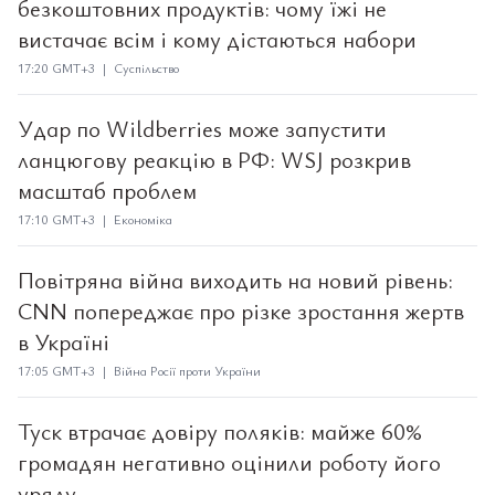
безкоштовних продуктів: чому їжі не
вистачає всім і кому дістаються набори
17:20 GMT+3 | Суспільство
Удар по Wildberries може запустити
ланцюгову реакцію в РФ: WSJ розкрив
масштаб проблем
17:10 GMT+3 | Економіка
Повітряна війна виходить на новий рівень:
CNN попереджає про різке зростання жертв
в Україні
17:05 GMT+3 | Війна Росії проти України
Туск втрачає довіру поляків: майже 60%
громадян негативно оцінили роботу його
уряду