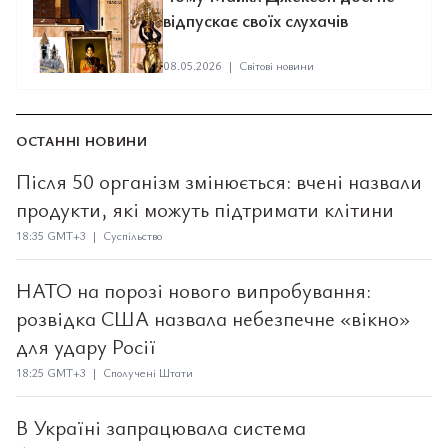
відпускає своїх слухачів
08.05.2026
|
Світові новини
ОСТАННІ НОВИНИ
Після 50 організм змінюється: вчені назвали
продукти, які можуть підтримати клітини
18:35 GMT+3 | Суспільство
НАТО на порозі нового випробування:
розвідка США назвала небезпечне «вікно»
для удару Росії
18:25 GMT+3 | Сполучені Штати
В Україні запрацювала система