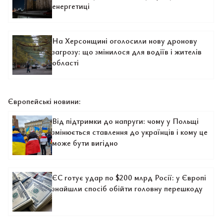
енергетиці
На Херсонщині оголосили нову дронову
загрозу: що змінилося для водіїв і жителів
області
Європейські новини:
Від підтримки до напруги: чому у Польщі
змінюється ставлення до українців і кому це
може бути вигідно
ЄС готує удар по $200 млрд Росії: у Європі
знайшли спосіб обійти головну перешкоду