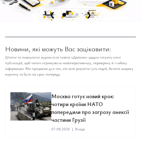
❮
❯
Новини, які можуть Вас зацікавити:
Штатні та позаштатні журналісти газети «Дейком» щодня готують сотні
публікацій, щоб читачі отримували найоперативнішу, перевірену й глибоку
інформацію. Ми працюємо для тих, хто хоче розуміти суть подій, бачити широку
картину та бути на крок попереду.
Москва готує новий крок:
чотири країни НАТО
попередили про загрозу анексії
частини Грузії
07.08.2026
|
Влада