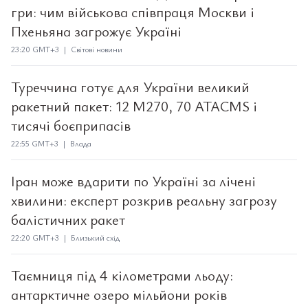
гри: чим військова співпраця Москви і
Пхеньяна загрожує Україні
23:20 GMT+3 | Світові новини
Туреччина готує для України великий
ракетний пакет: 12 M270, 70 ATACMS і
тисячі боєприпасів
22:55 GMT+3 | Влада
Іран може вдарити по Україні за лічені
хвилини: експерт розкрив реальну загрозу
балістичних ракет
22:20 GMT+3 | Близький схід
Таємниця під 4 кілометрами льоду:
антарктичне озеро мільйони років