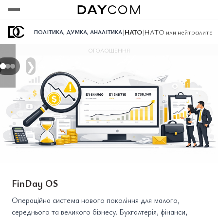
Переглянути
Переглянути
Переглянути
|
НАТО
|
НАТО или нейтралитет п
ПОЛІТИКА
,
ДУМКА
,
АНАЛІТИКА
ОГОЛОШЕННЯ
❯
FinDay OS
Операційна система нового покоління для малого,
середнього та великого бізнесу. Бухгалтерія, фінанси,