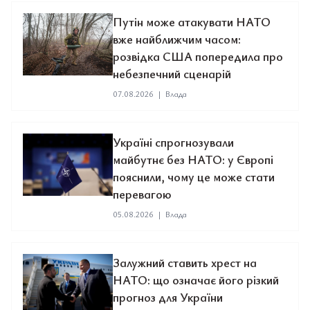
Путін може атакувати НАТО
вже найближчим часом:
розвідка США попередила про
небезпечний сценарій
07.08.2026
|
Влада
Україні спрогнозували
майбутнє без НАТО: у Європі
пояснили, чому це може стати
перевагою
05.08.2026
|
Влада
Залужний ставить хрест на
НАТО: що означає його різкий
прогноз для України