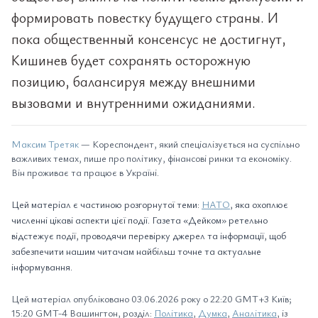
формировать повестку будущего страны. И
пока общественный консенсус не достигнут,
Кишинев будет сохранять осторожную
позицию, балансируя между внешними
вызовами и внутренними ожиданиями.
Максим Третяк
— Кореспондент, який спеціалізується на суспільно
важливих темах, пише про політику, фінансові ринки та економіку.
Він проживає та працює в Україні.
Цей матеріал є частиною розгорнутої теми:
НАТО
, яка охоплює
численні цікаві аспекти цієї події. Газета «Дейком» ретельно
відстежує події, проводячи перевірку джерел та інформації, щоб
забезпечити нашим читачам найбільш точне та актуальне
інформування.
Цей матеріал опубліковано 03.06.2026 року о 22:20 GMT+3 Київ;
15:20 GMT-4 Вашингтон, розділ:
Політика
,
Думка
,
Аналітика
, із