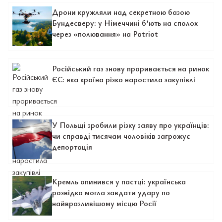
Дрони кружляли над секретною базою
Бундесверу: у Німеччині б’ють на сполох
через «полювання» на Patriot
Російський газ знову проривається на ринок
ЄС: яка країна різко наростила закупівлі
У Польщі зробили різку заяву про українців:
чи справді тисячам чоловіків загрожує
депортація
Кремль опинився у пастці: українська
розвідка могла завдати удару по
найвразливішому місцю Росії