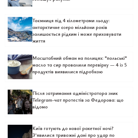
Таємниця під 4 кілометрами льоду:
антарктичне озеро мільйони років
залишається рідким і може приховувати
життя
Масштабний обман на полицях: "польські"
масло та сир провалили перевірку — 4 із 5
продуктів виявилися підробкою
Після затримання адміністратора зник
Telegram-чат протестів за Федорова: що
відомо
Київ готують до нової ракетної ночі?
З’явилися тривожні дані про удар по