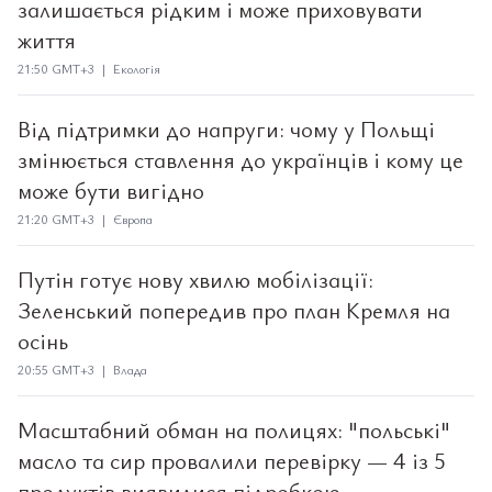
залишається рідким і може приховувати
життя
21:50 GMT+3 | Екологія
Від підтримки до напруги: чому у Польщі
змінюється ставлення до українців і кому це
може бути вигідно
21:20 GMT+3 | Європа
Путін готує нову хвилю мобілізації:
Зеленський попередив про план Кремля на
осінь
20:55 GMT+3 | Влада
Масштабний обман на полицях: "польські"
масло та сир провалили перевірку — 4 із 5
продуктів виявилися підробкою