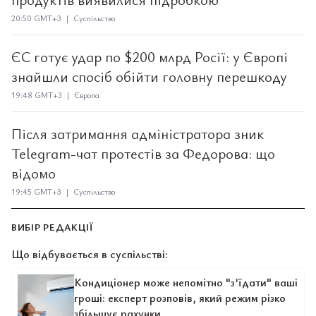
20:50 GMT+3 | Суспільство
ЄС готує удар по $200 млрд Росії: у Європі
знайшли спосіб обійти головну перешкоду
19:48 GMT+3 | Європа
Після затримання адміністратора зник
Telegram-чат протестів за Федорова: що
відомо
19:45 GMT+3 | Суспільство
ВИБІР РЕДАКЦІЇ
Що відбувається в суспільстві:
Кондиціонер може непомітно "з’їдати" ваші
гроші: експерт розповів, який режим різко
збільшує рахунки