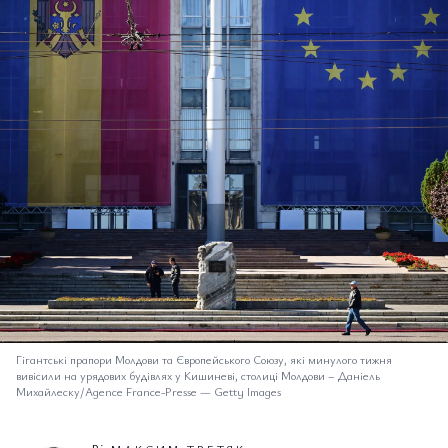
Гігантські прапори Молдови та Європейського Союзу, які минулого тижня
вивісили на урядових будівлях у Кишиневі, столиці Молдови
–
Даніель
Михайлеску/Agence France-Presse — Getty Images