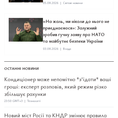
05.08.2026
|
Світові новини
«На жаль, ми ніколи до нього не
приєднаємося»: Залужний
зробив гучну заяву про НАТО
та майбутнє безпеки України
03.08.2026
|
Влада
ОСТАННІ НОВИНИ
Кондиціонер може непомітно "з’їдати" ваші
гроші: експерт розповів, який режим різко
збільшує рахунки
23:50 GMT+3 | Технології
Новий міст Росії та КНДР змінює правила