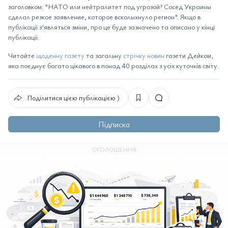
заголовком: "НАТО или нейтралитет под угрозой? Сосед Украины
сделал резкое заявление, которое всколыхнуло регион". Якщо в
публікації з'являться зміни, про це буде зазначено та описано у кінці
публікації.
Читайте
щоденну газету
та загальну
стрічку новин
газети Дейком,
яка поєднує багато цікавого в понад 40 розділах з усіх куточків світу.
Поділитися цією публікацією ⟩
Підписка
ОГОЛОШЕННЯ