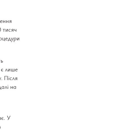
чення
0 тисяч
роцедури
ть
 є лише
. Після
алі на
ає. У
в