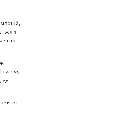
омпаній,
ється з
е їхні
би
 тисячу.
, де
іший за