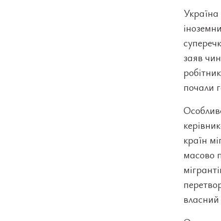
Україна
іноземни
суперечк
заяв чин
робітник
почали г
Особливо
керівник
країн мі
масово 
мігранті
перетвор
власний 