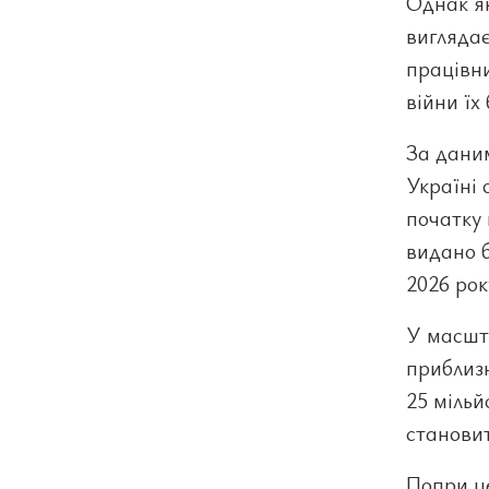
Однак як
виглядає
працівни
війни їх
За даним
Україні 
початку 
видано б
2026 рок
У масшта
приблизн
25 мільй
становит
Попри це