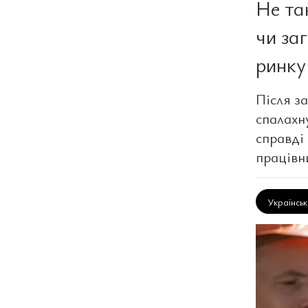
Не та
чи за
ринку
Після за
спалахну
справді 
працівн
Українсь