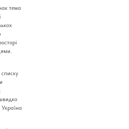
нак тема
і
лькох
о
росторі
цями.
 списку
и
х
 швидко
ь Україна