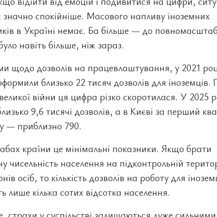
що відійти від емоцій і подивитися на цифри, ситу
 значно спокійніше. Масового напливу іноземних
ків в Україні немає. Ба більше — до повномасшта
 було навіть більше, ніж зараз.
и щодо дозволів на працевлаштування, у 2021 роц
оформили близько 22 тисяч дозволів для іноземців. 
великої війни ця цифра різко скоротилася. У 2025 р
лизько 9,6 тисячі дозволів, а в Києві за перший кв
у — приблизно 790.
бах країни це мінімальні показники. Якщо брати
у чисельність населення на підконтрольній територ
онів осіб, то кількість дозволів на роботу для інозем
ь лише кілька сотих відсотка населення.
, страхи у суспільстві залишаються дуже сильними