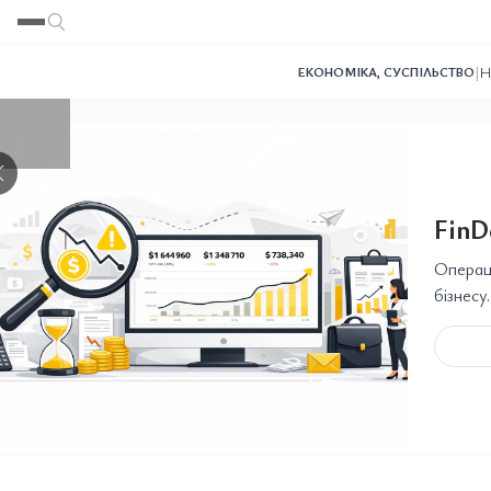
Переглянути
Переглянути
Переглянути
Переглянути
Переглянути
|
Н
ЕКОНОМІКА
,
СУСПІЛЬСТВО
❯
FinD
Операці
бізнесу