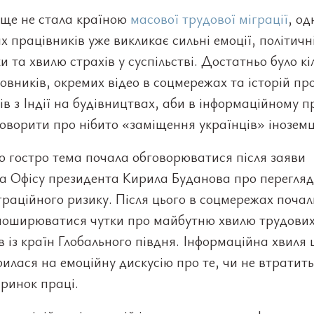
 ще не стала країною
масової трудової міграції
, од
х працівників уже викликає сильні емоції, політичн
и та хвилю страхів у суспільстві. Достатньо було кі
овників, окремих відео в соцмережах та історій пр
ів з Індії на будівництвах, аби в інформаційному п
оворити про нібито «заміщення українців» інозем
 гостро тема почала обговорюватися після заяви
а Офісу президента Кирила Буданова про перегляд
граційного ризику. Після цього в соцмережах почал
поширюватися чутки про майбутню хвилю трудови
в із країн Глобального півдня. Інформаційна хвиля
илася на емоційну дискусію про те, чи не втратит
ринок праці.