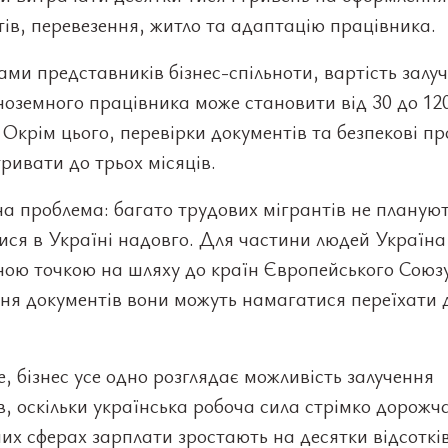
ів, перевезення, житло та адаптацію працівника.
ами представників бізнес-спільноти, вартість залу
ноземного працівника може становити від 30 до 12
 Окрім цього, перевірки документів та безпекові п
ривати до трьох місяців.
а проблема: багато трудових мігрантів не планую
ся в Україні надовго. Для частини людей Україна
ою точкою на шляху до країн Європейського Союзу
ня документів вони можуть намагатися переїхати д
, бізнес усе одно розглядає можливість залучення
в, оскільки українська робоча сила стрімко дорожч
их сферах зарплати зростають на десятки відсоткі