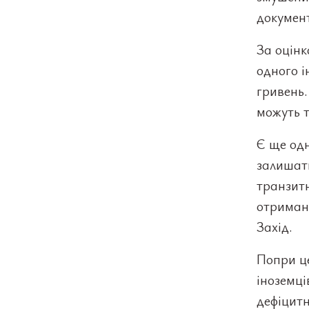
документ
За оцінк
одного і
гривень.
можуть т
Є ще одн
залишати
транзитн
отриман
Захід.
Попри це
іноземці
дефіцитн