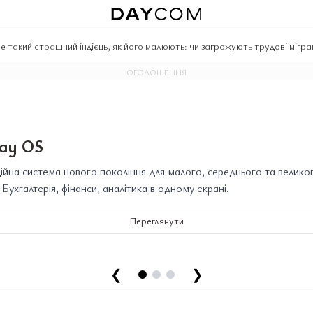
е такий страшний індієць, як його малюють: чи загрожують трудові мігра
ОГОЛОШЕННЯ
ay OS
йна система нового покоління для малого, середнього та велико
. Бухгалтерія, фінанси, аналітика в одному екрані.
Переглянути
❮
❯