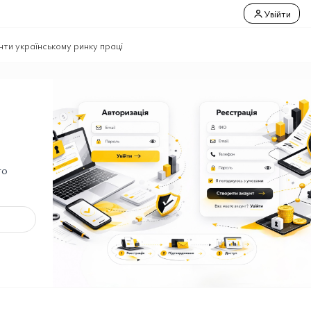
Увійти
нти українському ринку праці
го