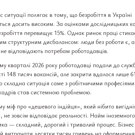
 ситуації полягає в тому, що безробіття в Україні
ься досить високим. За оцінками дослідницьких к
езробіття перевищує 15%. Однак ринок праці стика
им структурним дисбалансом: люди без роботи є, ал
не відповідають потребам роботодавців.
у кварталі 2026 року роботодавці подали до служ
ті 148 тисяч вакансій, але закрити вдалося лише 61
 складна ситуація саме з робітничими професіями
кадрів став системною проблемою.
у міф про «дешевого індійця», який нібито вигідн
, не зовсім відповідає реальності. Найм іноземного
ка — складний, дорогий і тривалий процес. Бізнес
й витрачати десятки тисяч гривень на оформлення