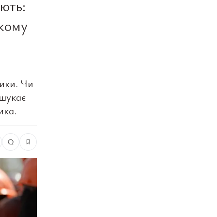
ють:
ькому
рики. Чи
 шукає
ика.