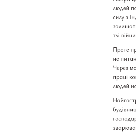
людей п
силу з І
залишать
тлі війн
Проте пр
не питан
Через мо
праці ко
людей на
Найгостр
будівниц
господар
зварювал