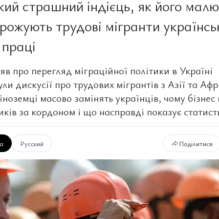
кий страшний індієць, як його малю
грожують трудові мігранти українс
 праці
яв про перегляд міграційної політики в Україні
ли дискусії про трудових мігрантів з Азії та Аф
іноземці масово замінять українців, чому бізнес
иків за кордоном і що насправді показує статист
ка
Русский
Поділитися