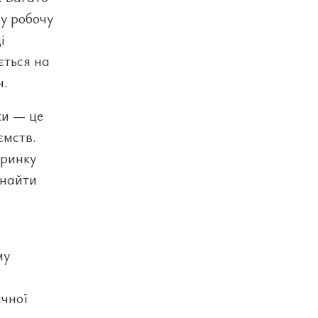
у робочу
і
ється на
н.
ки — це
ємств.
 ринку
знайти
му
ичної