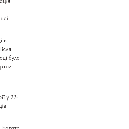
ація
бної
і в
Після
оці було
артал
ії у 22-
ців
. Багато