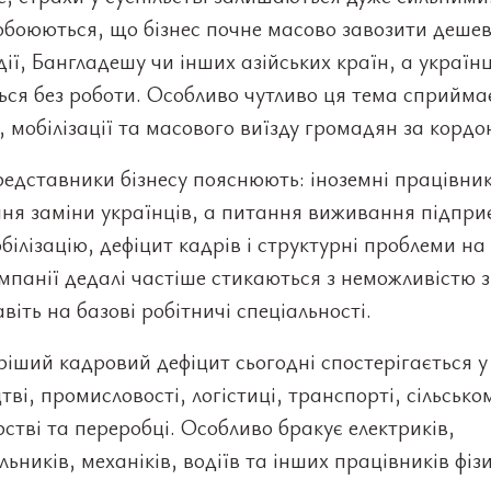
обоюються, що бізнес почне масово завозити дешев
ндії, Бангладешу чи інших азійських країн, а українц
ся без роботи. Особливо чутливо ця тема сприйма
и, мобілізації та масового виїзду громадян за кордо
едставники бізнесу пояснюють: іноземні працівни
ня заміни українців, а питання виживання підпри
білізацію, дефіцит кадрів і структурні проблеми на
мпанії дедалі частіше стикаються з неможливістю 
віть на базові робітничі спеціальності.
іший кадровий дефіцит сьогодні спостерігається у
тві, промисловості, логістиці, транспорті, сільсько
стві та переробці. Особливо бракує електриків,
ьників, механіків, водіїв та інших працівників фіз