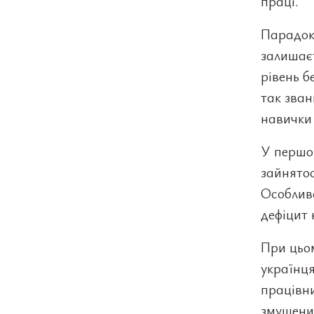
праці.
Парадокс
залишаєт
рівень б
так зван
навички 
У першом
зайнятос
Особливо
дефіцит 
При цьом
українця
працівни
змушени