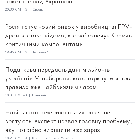
ракет ще над Україною
20:30 GMT+3 | Європа
Росія готує новий ривок у виробництві FPV-
дронів: стало відомо, хто забезпечує Кремль
критичними компонентами
18:45 GMT+3 | Технології
Податкова передасть дані мільйонів
українців Міноборони: кого торкнуться нові
правила вже найближчим часом
18:35 GMT+3 | Економіка
Навіть сотні американських ракет не
врятують: експерт назвав головну проблему,
яку потрібно вирішити вже зараз
18:25 GMT+3 | Війна Росії проти України