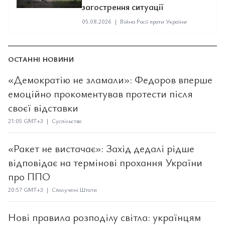
загострення ситуації
05.08.2026
|
Війна Росії проти України
ОСТАННІ НОВИНИ
«Демократію не зламали»: Федоров вперше
емоційно прокоментував протести після
своєї відставки
21:05 GMT+3 | Суспільство
«Ракет не вистачає»: Захід дедалі рідше
відповідає на термінові прохання України
про ППО
20:57 GMT+3 | Сполучені Штати
Нові правила розподілу світла: українцям