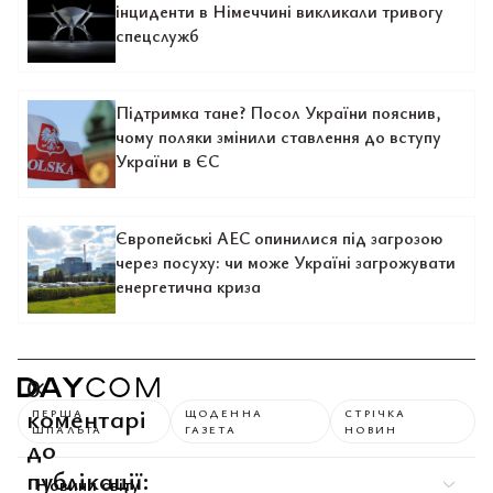
інциденти в Німеччині викликали тривогу
спецслужб
Підтримка тане? Посол України пояснив,
чому поляки змінили ставлення до вступу
України в ЄС
Європейські АЕС опинилися під загрозою
через посуху: чи може Україні загрожувати
енергетична криза
0
коментарі
ПЕРША
ЩОДЕННА
СТРІЧКА
ШПАЛЬТА
ГАЗЕТА
НОВИН
до
публікації:
Новини світу