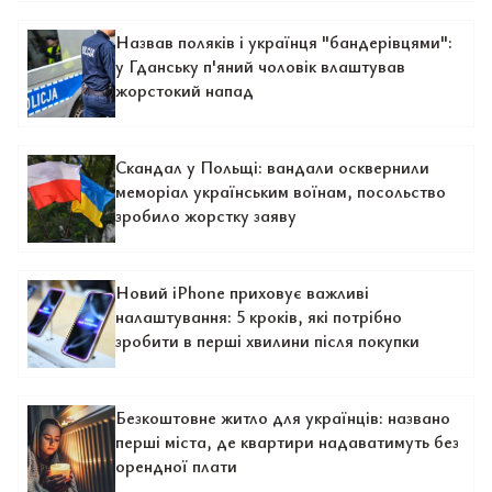
Назвав поляків і українця "бандерівцями":
у Гданську п'яний чоловік влаштував
жорстокий напад
Скандал у Польщі: вандали осквернили
меморіал українським воїнам, посольство
зробило жорстку заяву
Новий iPhone приховує важливі
налаштування: 5 кроків, які потрібно
зробити в перші хвилини після покупки
Безкоштовне житло для українців: названо
перші міста, де квартири надаватимуть без
орендної плати