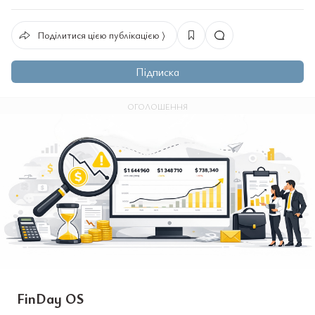
Поділитися цією публікацією ⟩
Підписка
ОГОЛОШЕННЯ
FinDay OS