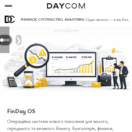
Переглянути
Переглянути
Переглянути
|
Один звонок — и вы без 
ФІНАНСИ
,
СУСПІЛЬСТВО
,
АНАЛІТИКА
ОГОЛОШЕННЯ
❯
FinDay OS
Операційна система нового покоління для малого,
середнього та великого бізнесу. Бухгалтерія, фінанси,