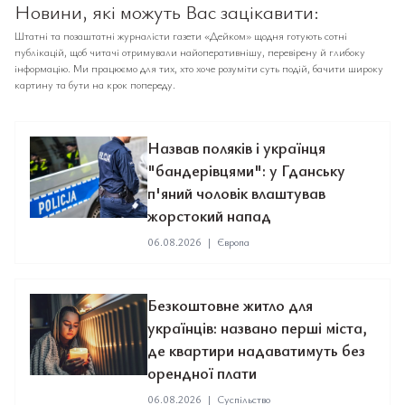
Новини, які можуть Вас зацікавити:
Штатні та позаштатні журналісти газети «Дейком» щодня готують сотні
публікацій, щоб читачі отримували найоперативнішу, перевірену й глибоку
інформацію. Ми працюємо для тих, хто хоче розуміти суть подій, бачити широку
картину та бути на крок попереду.
Назвав поляків і українця
"бандерівцями": у Гданську
п'яний чоловік влаштував
жорстокий напад
06.08.2026
|
Європа
Безкоштовне житло для
українців: названо перші міста,
де квартири надаватимуть без
орендної плати
06.08.2026
|
Суспільство