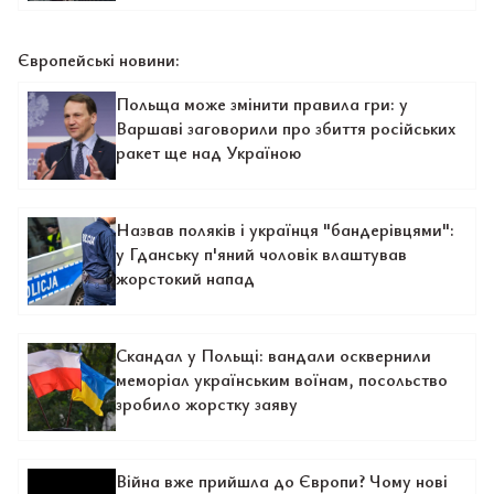
Європейські новини:
Польща може змінити правила гри: у
Варшаві заговорили про збиття російських
ракет ще над Україною
Назвав поляків і українця "бандерівцями":
у Гданську п'яний чоловік влаштував
жорстокий напад
Скандал у Польщі: вандали осквернили
меморіал українським воїнам, посольство
зробило жорстку заяву
Війна вже прийшла до Європи? Чому нові