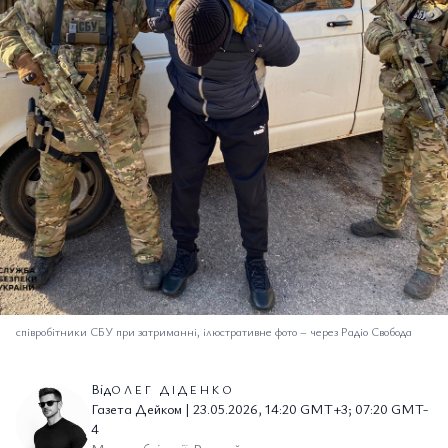
співробітники СБУ при затриманні, ілюстративне фото
–
через Радіо Свобода
Від
ОЛЕГ ДІДЕНКО
Газета Дейком | 23.05.2026, 14:20 GMT+3; 07:20 GMT-
4