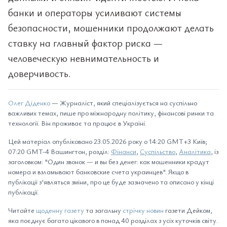
банки и операторы усиливают системы
безопасности, мошенники продолжают делать
ставку на главный фактор риска —
человеческую невнимательность и
доверчивость.
Олег Діденко
— Журналіст, який спеціалізується на суспільно
важливих темах, пише про міжнародну політику, фінансові ринки та
технології. Він проживає та працює в Україні.
Цей матеріал опубліковано 23.05.2026 року о 14:20 GMT+3 Київ;
07:20 GMT-4 Вашингтон, розділ:
Фінанси
,
Суспільство
,
Аналітика
, із
заголовком: "Один звонок — и вы без денег: как мошенники крадут
номера и взламывают банковские счета украинцев". Якщо в
публікації з'являться зміни, про це буде зазначено та описано у кінці
публікації.
Читайте
щоденну газету
та загальну
стрічку новин
газети Дейком,
яка поєднує багато цікавого в понад 40 розділах з усіх куточків світу.