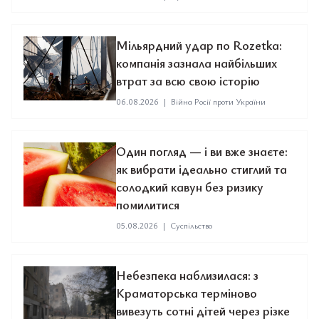
Мільярдний удар по Rozetka:
компанія зазнала найбільших
втрат за всю свою історію
06.08.2026
|
Війна Росії проти України
Один погляд — і ви вже знаєте:
як вибрати ідеально стиглий та
солодкий кавун без ризику
помилитися
05.08.2026
|
Суспільство
Небезпека наблизилася: з
Краматорська терміново
вивезуть сотні дітей через різке