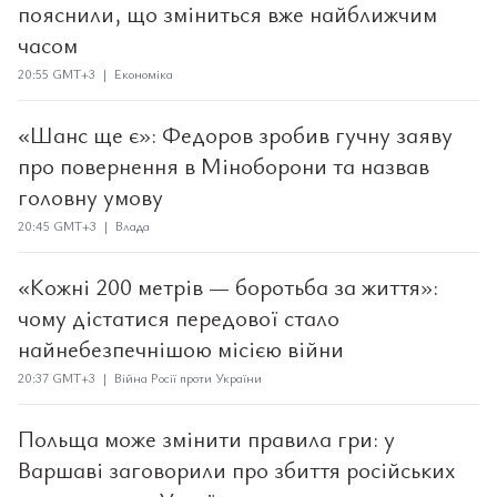
пояснили, що зміниться вже найближчим
часом
20:55 GMT+3 | Економіка
«Шанс ще є»: Федоров зробив гучну заяву
про повернення в Міноборони та назвав
головну умову
20:45 GMT+3 | Влада
«Кожні 200 метрів — боротьба за життя»:
чому дістатися передової стало
найнебезпечнішою місією війни
20:37 GMT+3 | Війна Росії проти України
Польща може змінити правила гри: у
Варшаві заговорили про збиття російських