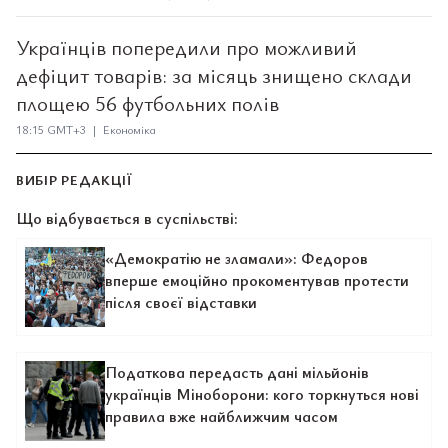
Українців попередили про можливий
дефіцит товарів: за місяць знищено склади
площею 56 футбольних полів
18:15 GMT+3 | Економіка
ВИБІР РЕДАКЦІЇ
Що відбувається в суспільстві:
«Демократію не зламали»: Федоров
вперше емоційно прокоментував протести
після своєї відставки
Податкова передасть дані мільйонів
українців Міноборони: кого торкнуться нові
правила вже найближчим часом