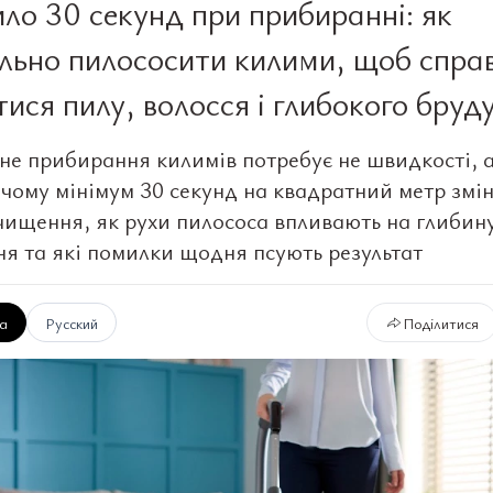
ло 30 секунд при прибиранні: як
льно пилососити килими, щоб спра
тися пилу, волосся і глибокого бруд
не прибирання килимів потребує не швидкості, а
: чому мінімум 30 секунд на квадратний метр зм
очищення, як рухи пилососа впливають на глибин
я та які помилки щодня псують результат
ка
Русский
Поділитися