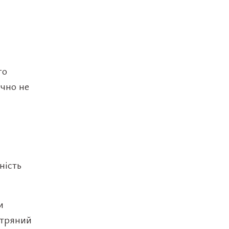
го
ично не
ність
и
ітряний