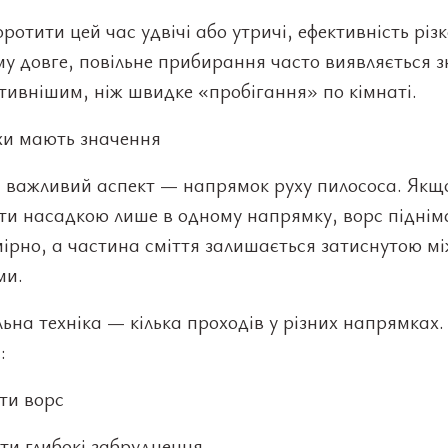
ротити цей час удвічі або утричі, ефективність різ
у довге, повільне прибирання часто виявляється 
тивнішим, ніж швидке «пробігання» по кімнаті.
хи мають значення
 важливий аспект — напрямок руху пилососа. Якщ
ти насадкою лише в одному напрямку, ворс піднім
ірно, а частина сміття залишається затиснутою м
ми.
на техніка — кілька проходів у різних напрямках.
:
ти ворс
ти глибокі забруднення