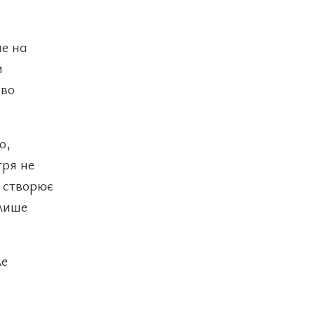
не на
и
иво
о,
тря не
е створює
 лише
ле
м