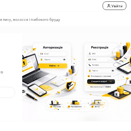
Увійти
 пилу, волосся і глибокого бруду
го