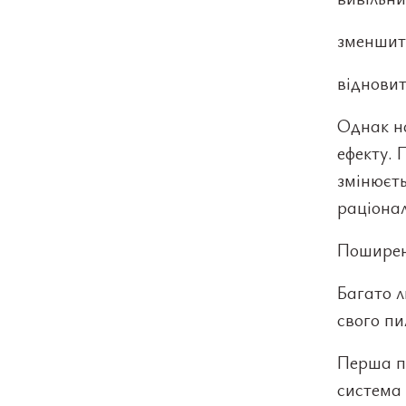
зменшит
відновит
Однак на
ефекту. 
змінюєть
раціонал
Поширен
Багато л
свого пи
Перша п
система 