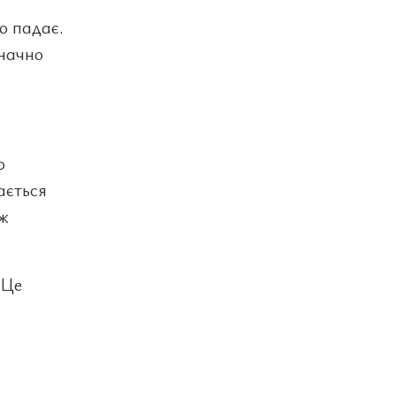
ко падає.
значно
о
ається
іж
 Це