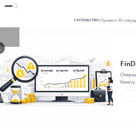
Переглянути
Переглянути
Переглянути
Переглянути
Переглянути
|
Правило 30 секунд 
СУСПІЛЬСТВО
❯
FinD
Операці
бізнесу