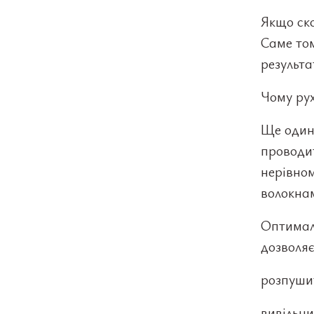
Якщо ско
Саме том
результа
Чому ру
Ще один
проводи
нерівном
волокна
Оптималь
дозволяє
розпуши
вивільни