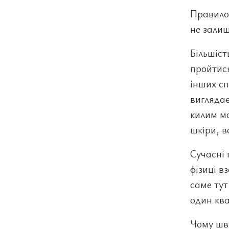
Правило 
не зали
Більшіс
пройтися
інших сп
виглядає
килим м
шкіри, в
Сучасні 
фізиці в
саме тут
один кв
Чому шв