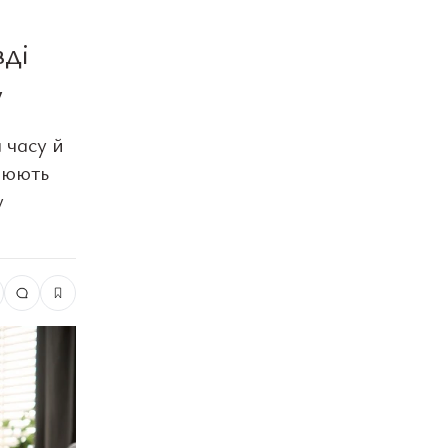
вді
у
 часу й
інюють
у