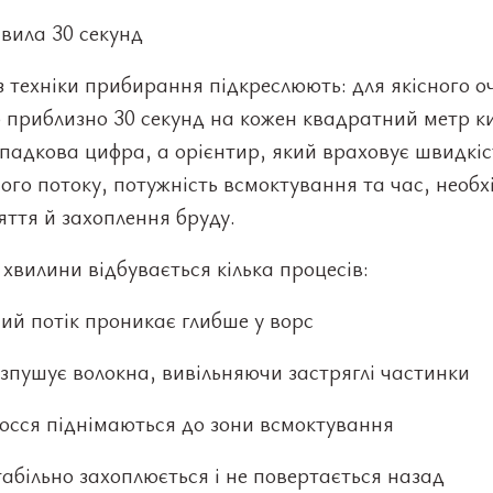
вила 30 секунд
з техніки прибирання підкреслюють: для якісного 
 приблизно 30 секунд на кожен квадратний метр к
падкова цифра, а орієнтир, який враховує швидкіс
ого потоку, потужність всмоктування та час, необ
яття й захоплення бруду.
в хвилини відбувається кілька процесів:
ий потік проникає глибше у ворс
зпушує волокна, вивільняючи застряглі частинки
лосся піднімаються до зони всмоктування
табільно захоплюється і не повертається назад