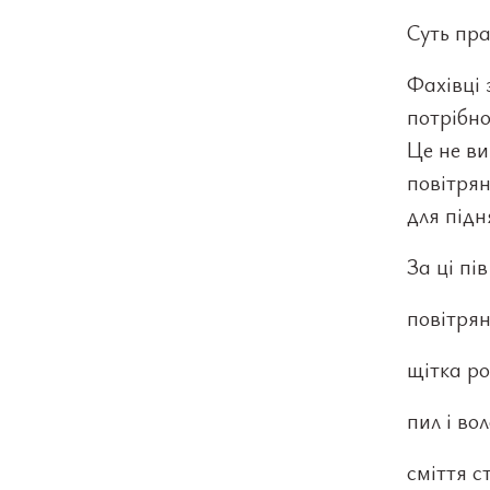
Суть пра
Фахівці 
потрібно
Це не ви
повітрян
для підн
За ці пі
повітрян
щітка ро
пил і во
сміття с