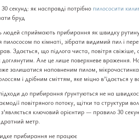
30 секунд: як насправді потрібно
пилососити кил
шати бруд
ть людей сприймають прибирання як швидку рутину
 пилососом по кімнаті, зібрати видимий пил і пер
рав. Здається, що підлога чиста, повітря свіжіше, 
 доглянутим. Але це лише поверхневе враження. Н
оже залишатися наповненим пилом, мікрочастинк
олоссям і дрібним сміттям, яке міцно в’їдається у в
підходи до прибирання ґрунтуються не на швидкост
заємодії повітряного потоку, щітки та структури вол
 з’являється ключовий орієнтир — правило 30 секу
адратний метр.
идке прибирання не працює