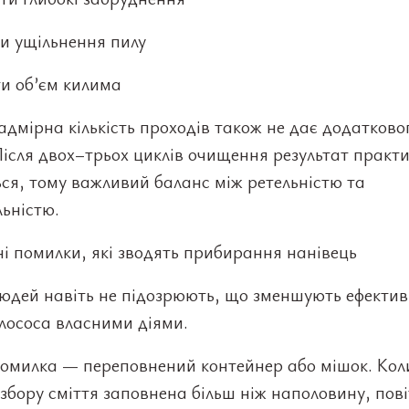
и ущільнення пилу
и об’єм килима
дмірна кількість проходів також не дає додатково
Після двох–трьох циклів очищення результат практ
ся, тому важливий баланс між ретельністю та
ьністю.
і помилки, які зводять прибирання нанівець
юдей навіть не підозрюють, що зменшують ефектив
лососа власними діями.
омилка — переповнений контейнер або мішок. Кол
збору сміття заповнена більш ніж наполовину, пов