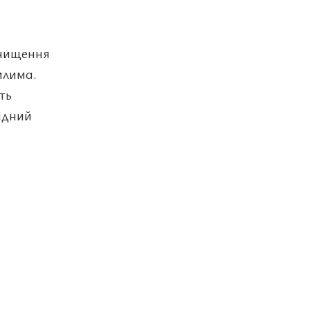
очищення
илима.
ть
хідний