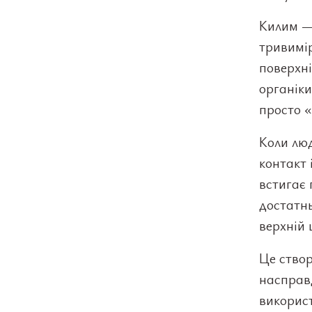
Килим — 
тривимір
поверхні
органіки
просто «
Коли лю
контакт 
встигає 
достатнь
верхній 
Це створ
насправд
викорис