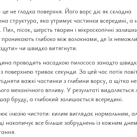
це не гладка поверхня. Його ворс діє як складна
на структура, яка утримує частинки всередині, а 
. Пил, пісок, шерсть тварин і мікроскопічні залишк
 проникають глибоко між волокнами, де їх неможл
здути» чи швидко витягнути.
дина проводить насадкою пилососа занадто швидк
із поверхнею триває секунди. За цей час потік пові
підняти важкі частинки з глибини ворсу, а щітка н
ого механічного впливу. У результаті видаляється
шар бруду, а глибокий залишається всередині.
ює ілюзію чистоти: килим виглядає нормальним, а
і накопичує все більше забруднень із кожним дне
тання.