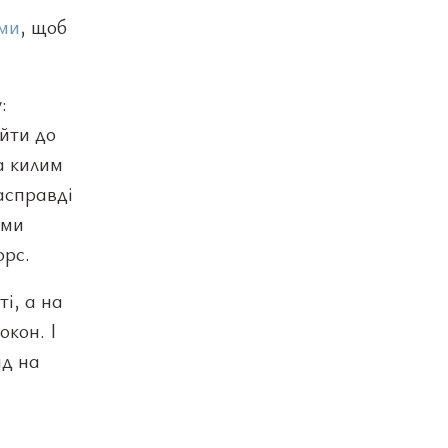
ими
, щоб
:
ейти до
а килим
асправді
ами
орс.
і, а на
окон. І
нд на