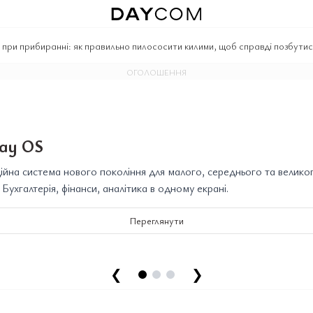
при прибиранні: як правильно пилососити килими, щоб справді позбутися
ОГОЛОШЕННЯ
ay OS
йна система нового покоління для малого, середнього та велико
. Бухгалтерія, фінанси, аналітика в одному екрані.
Переглянути
❮
❯