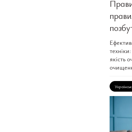
Прави
прави
позбу
Ефектив
техніки
якість 
очищенн
Українсь