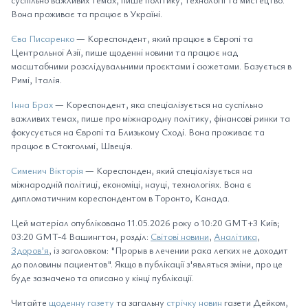
Вона проживає та працює в Україні.
Єва Писаренко
— Кореспондент, який працює в Європі та
Центральної Азії, пише щоденні новини та працює над
масштабними розслідувальними проєктами і сюжетами. Базується в
Римі, Італія.
Інна Брах
— Кореспондент, яка спеціалізується на суспільно
важливих темах, пише про міжнародну політику, фінансові ринки та
фокусується на Європі та Близькому Сході. Вона проживає та
працює в Стокгольмі, Швеція.
Сименич Вікторія
— Кореспонден, який спеціалізується на
міжнародній політиці, економіці, науці, технологіях. Вона є
дипломатичним кореспондентом в Торонто, Канада.
Цей матеріал опубліковано 11.05.2026 року о 10:20 GMT+3 Київ;
03:20 GMT-4 Вашингтон, розділ:
Світові новини
,
Аналітика
,
Здоров’я
, із заголовком: "Прорыв в лечении рака легких не доходит
до половины пациентов". Якщо в публікації з'являться зміни, про це
буде зазначено та описано у кінці публікації.
Читайте
щоденну газету
та загальну
стрічку новин
газети Дейком,