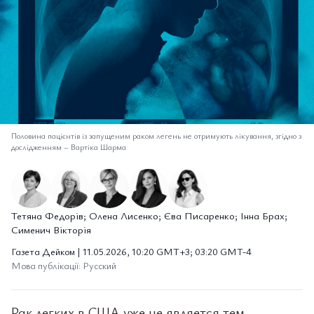
Половина пацієнтів із запущеним раком легень не отримують лікування, згідно з
дослідженням
–
Вартіка Шарма
Тетяна Федорів; Олена Лисенко; Єва Писаренко; Інна Брах;
Сименич Вікторія
Газета Дейком | 11.05.2026, 10:20 GMT+3; 03:20 GMT-4
Мова публікації: Русский
Рак легких в США уже не является тем