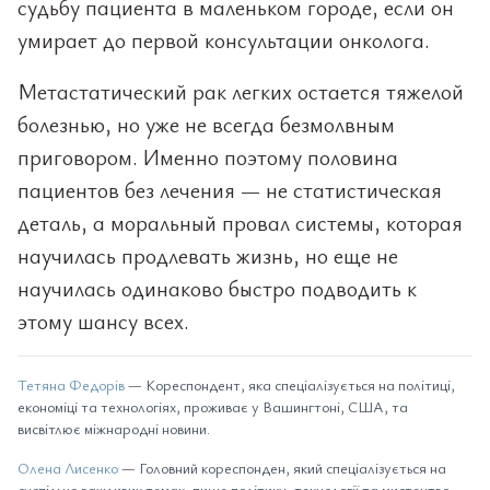
судьбу пациента в маленьком городе, если он
умирает до первой консультации онколога.
Метастатический рак легких остается тяжелой
болезнью, но уже не всегда безмолвным
приговором. Именно поэтому половина
пациентов без лечения — не статистическая
деталь, а моральный провал системы, которая
научилась продлевать жизнь, но еще не
научилась одинаково быстро подводить к
этому шансу всех.
Тетяна Федорів
— Кореспондент, яка спеціалізується на політиці,
економіці та технологіях, проживає у Вашингтоні, США, та
висвітлює міжнародні новини.
Олена Лисенко
— Головний кореспонден, який спеціалізується на
суспільно важливих темах, пише політику, технології та мистецтво.