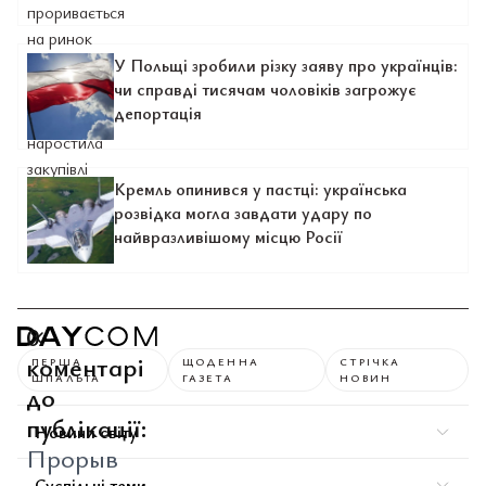
У Польщі зробили різку заяву про українців:
чи справді тисячам чоловіків загрожує
депортація
Кремль опинився у пастці: українська
розвідка могла завдати удару по
найвразливішому місцю Росії
0
коментарі
ПЕРША
ЩОДЕННА
СТРІЧКА
ШПАЛЬТА
ГАЗЕТА
НОВИН
до
публікації:
Новини світу
Прорыв
Суспільні теми