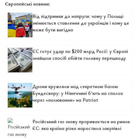
Європейські новини:
Від підтримки до напруги: чому у Польщі
змінюється ставлення до українців і кому це
може бути вигідно
ЄС готує удар по $200 млрд Росії: у Європі
знайшли спосіб обійти головну перешкоду
Дрони кружляли над секретною базою
Бундесверу: у Німеччині б’ють на сполох
через «полювання» на Patriot
Російський газ знову проривається на ринок
ЄС: яка країна різко наростила закупівлі