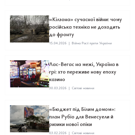
«Кілзона» сучасної війни: чому
російська техніка не доходить
до фронту
15.04.2026
|
Війна Росії проти України
Лас-Вегас на межі, Україна в
грі: хто переживе нову епоху
казино
30.03.2026
|
Світові новини
«Бюджет під Білим домом»:
план Рубіо для Венесуели й
ризики нової опіки
03.02.2026
|
Світові новини