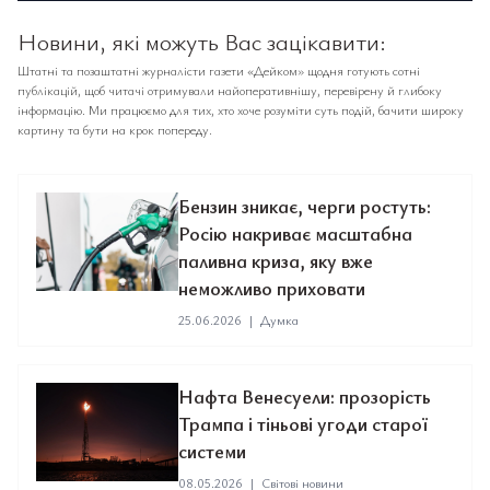
Новини, які можуть Вас зацікавити:
Штатні та позаштатні журналісти газети «Дейком» щодня готують сотні
публікацій, щоб читачі отримували найоперативнішу, перевірену й глибоку
інформацію. Ми працюємо для тих, хто хоче розуміти суть подій, бачити широку
картину та бути на крок попереду.
Бензин зникає, черги ростуть:
Росію накриває масштабна
паливна криза, яку вже
неможливо приховати
25.06.2026
|
Думка
Нафта Венесуели: прозорість
Трампа і тіньові угоди старої
системи
08.05.2026
|
Світові новини