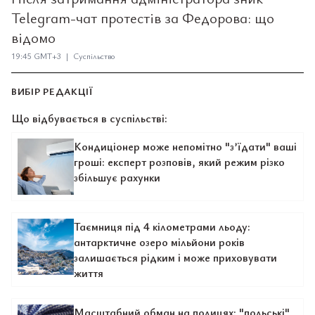
Telegram-чат протестів за Федорова: що
відомо
19:45 GMT+3 | Суспільство
ВИБІР РЕДАКЦІЇ
Що відбувається в суспільстві:
Кондиціонер може непомітно "з’їдати" ваші
гроші: експерт розповів, який режим різко
збільшує рахунки
Таємниця під 4 кілометрами льоду:
антарктичне озеро мільйони років
залишається рідким і може приховувати
життя
Масштабний обман на полицях: "польські"