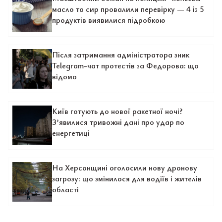
масло та сир провалили перевірку — 4 із 5
продуктів виявилися підробкою
Після затримання адміністратора зник
Telegram-чат протестів за Федорова: що
відомо
Київ готують до нової ракетної ночі?
З’явилися тривожні дані про удар по
енергетиці
На Херсонщині оголосили нову дронову
загрозу: що змінилося для водіїв і жителів
області