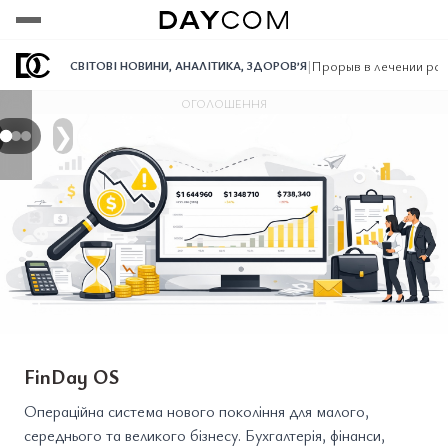
Переглянути
Переглянути
Переглянути
|
Прорыв в лечении рак
СВІТОВІ НОВИНИ
,
АНАЛІТИКА
,
ЗДОРОВ’Я
ОГОЛОШЕННЯ
❯
FinDay OS
Операційна система нового покоління для малого,
середнього та великого бізнесу. Бухгалтерія, фінанси,