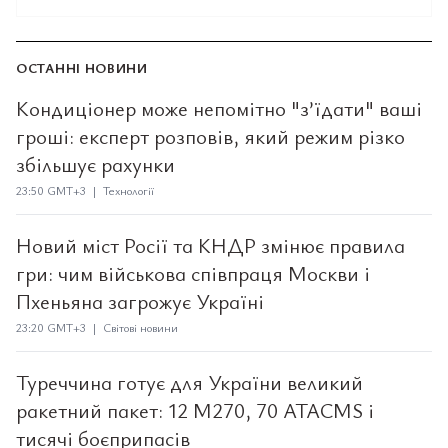
ОСТАННІ НОВИНИ
Кондиціонер може непомітно "з’їдати" ваші
гроші: експерт розповів, який режим різко
збільшує рахунки
23:50 GMT+3 | Технології
Новий міст Росії та КНДР змінює правила
гри: чим військова співпраця Москви і
Пхеньяна загрожує Україні
23:20 GMT+3 | Світові новини
Туреччина готує для України великий
ракетний пакет: 12 M270, 70 ATACMS і
тисячі боєприпасів