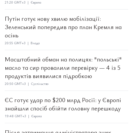
21:20 GMT+3 | Європа
Путін готує нову хвилю мобілізації:
Зеленський попередив про план Кремля на
осінь
20:55 GMT+3 | Влада
Масштабний обман на полицях: "польські"
масло та сир провалили перевірку — 4 із 5
продуктів виявилися підробкою
20:50 GMT+3 | Суспільство
ЄС готує удар по $200 млрд Росії: у Європі
знайшли спосіб обійти головну перешкоду
19:48 GMT+3 | Європа
Після затримання адміністратора зник