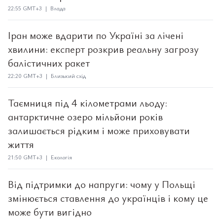
22:55 GMT+3 | Влада
Іран може вдарити по Україні за лічені
хвилини: експерт розкрив реальну загрозу
балістичних ракет
22:20 GMT+3 | Близький схід
Таємниця під 4 кілометрами льоду:
антарктичне озеро мільйони років
залишається рідким і може приховувати
життя
21:50 GMT+3 | Екологія
Від підтримки до напруги: чому у Польщі
змінюється ставлення до українців і кому це
може бути вигідно