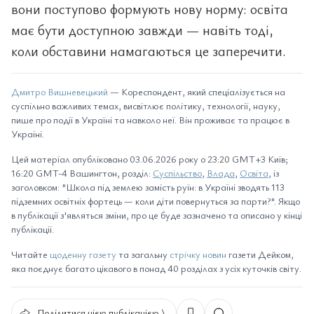
вони поступово формують нову норму: освіта
має бути доступною завжди — навіть тоді,
коли обставини намагаються це заперечити.
Дмитро Вишневецький
— Кореспондент, який спеціалізується на
суспільно важливих темах, висвітлює політику, технології, науку,
пише про події в Україні та навколо неї. Він проживає та працює в
Україні.
Цей матеріал опубліковано 03.06.2026 року о 23:20 GMT+3 Київ;
16:20 GMT-4 Вашингтон, розділ:
Суспільство
,
Влада
,
Освіта
, із
заголовком: "Школа під землею замість руїн: в Україні зводять 113
підземних освітніх фортець — коли діти повернуться за парти?". Якщо
в публікації з'являться зміни, про це буде зазначено та описано у кінці
публікації.
Читайте
щоденну газету
та загальну
стрічку новин
газети Дейком,
яка поєднує багато цікавого в понад 40 розділах з усіх куточків світу.
Поділитися цією публікацією ⟩