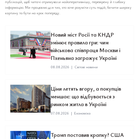
публікацій, щоб читачі отримували найоперативнішу, перевірену й глибоку
інформацію. Ми працюємо для тих, хто хоче розуміти суть подій, бачити широку
картину та бути на крок попереду.
Новий міст Росії та КНДР
змінює правила гри: чим
військова співпраця Москви і
Пхеньяна загрожує Україні
08.08.2026
|
Світові новини
Ціни летять вгору, а покупців
меншає: що відбувається з
ринком житла в Україні
07.08.2026
|
Економіка
Трамп поставив крапку? США