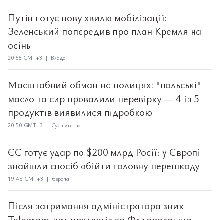
Путін готує нову хвилю мобілізації:
Зеленський попередив про план Кремля на
осінь
20:55 GMT+3 | Влада
Масштабний обман на полицях: "польські"
масло та сир провалили перевірку — 4 із 5
продуктів виявилися підробкою
20:50 GMT+3 | Суспільство
ЄС готує удар по $200 млрд Росії: у Європі
знайшли спосіб обійти головну перешкоду
19:48 GMT+3 | Європа
Після затримання адміністратора зник
Telegram-чат протестів за Федорова: що