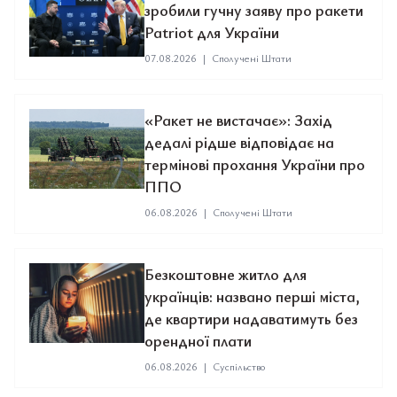
зробили гучну заяву про ракети
Patriot для України
07.08.2026
|
Сполучені Штати
«Ракет не вистачає»: Захід
дедалі рідше відповідає на
термінові прохання України про
ППО
06.08.2026
|
Сполучені Штати
Безкоштовне житло для
українців: названо перші міста,
де квартири надаватимуть без
орендної плати
06.08.2026
|
Суспільство