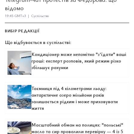
відомо
19:45 GMT+3 | Суспільство
ВИБІР РЕДАКЦІЇ
Що відбувається в суспільстві:
Кондиціонер може непомітно "з’їдати" ваші
гроші: експерт розповів, який режим різко
збільшує рахунки
Таємниця під 4 кілометрами льоду:
антарктичне озеро мільйони років
залишається рідким і може приховувати
життя
Масштабний обман на полицях: "польські"
масло та сир провалили перевірку — 4 із 5