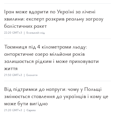
Іран може вдарити по Україні за лічені
хвилини: експерт розкрив реальну загрозу
балістичних ракет
22:20 GMT+3 | Близький схід
Таємниця під 4 кілометрами льоду:
антарктичне озеро мільйони років
залишається рідким і може приховувати
життя
21:50 GMT+3 | Екологія
Від підтримки до напруги: чому у Польщі
змінюється ставлення до українців і кому це
може бути вигідно
21:20 GMT+3 | Європа