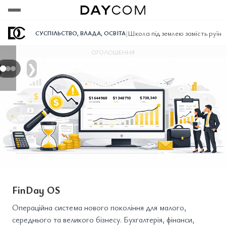
Переглянути
Переглянути
Переглянути
|
Школа під землею замість руїн: 
СУСПІЛЬСТВО
,
ВЛАДА
,
ОСВІТА
ОГОЛОШЕННЯ
❯
FinDay OS
Операційна система нового покоління для малого,
середнього та великого бізнесу. Бухгалтерія, фінанси,