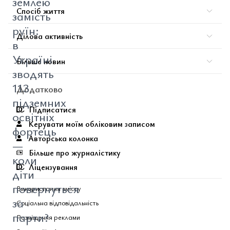
землею
Спосіб життя
замість
руїн:
Ділова активність
в
Україні
Більше новин
зводять
113
Додатково
підземних
Підписатися
освітніх
Керувати моїм обліковим записом
фортець
Авторська колонка
—
Більше про журналістику
коли
Ліцензування
діти
повернуться
Використання вмісту
за
Соціальна відповідальність
парти?
Розміщення реклами