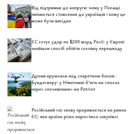
Від підтримки до напруги: чому у Польщі
змінюється ставлення до українців і кому це
може бути вигідно
ЄС готує удар по $200 млрд Росії: у Європі
знайшли спосіб обійти головну перешкоду
Дрони кружляли над секретною базою
Бундесверу: у Німеччині б’ють на сполох
через «полювання» на Patriot
Російський газ знову проривається на ринок
ЄС: яка країна різко наростила закупівлі