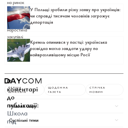
У Польщі зробили різку заяву про українців:
чи справді тисячам чоловіків загрожує
депортація
Кремль опинився у пастці: українська
розвідка могла завдати удару по
найвразливішому місцю Росії
0
коментарі
ПЕРША
ЩОДЕННА
СТРІЧКА
ШПАЛЬТА
ГАЗЕТА
НОВИН
до
публікації:
Новини світу
Школа
під
Суспільні теми