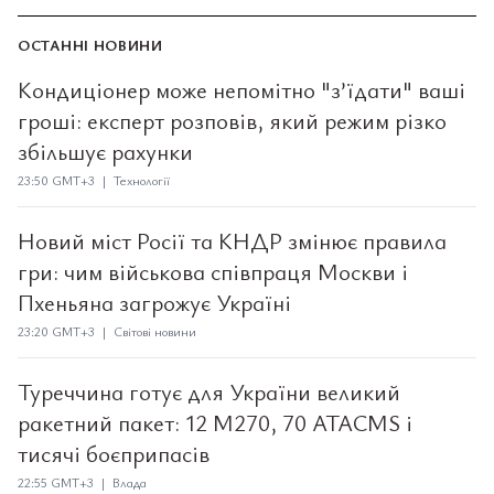
ОСТАННІ НОВИНИ
Кондиціонер може непомітно "з’їдати" ваші
гроші: експерт розповів, який режим різко
збільшує рахунки
23:50 GMT+3 | Технології
Новий міст Росії та КНДР змінює правила
гри: чим військова співпраця Москви і
Пхеньяна загрожує Україні
23:20 GMT+3 | Світові новини
Туреччина готує для України великий
ракетний пакет: 12 M270, 70 ATACMS і
тисячі боєприпасів
22:55 GMT+3 | Влада