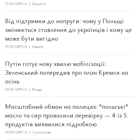
21:50 GMT+3 | Екологія
Від підтримки до напруги: чому у Польщі
змінюється ставлення до українців і кому це
може бути вигідно
21:20 GMT+3 | Європа
Путін готує нову хвилю мобілізації:
Зеленський попередив про план Кремля на
осінь
20:55 GMT+3 | Влада
Масштабний обман на полицях: "польські"
масло та сир провалили перевірку — 4 із 5
продуктів виявилися підробкою
20:50 GMT+3 | Суспільство