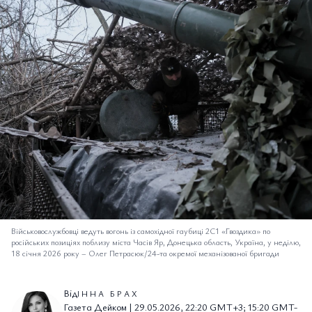
Військовослужбовці ведуть вогонь із самохідної гаубиці 2С1 «Гвоздика» по
російських позиціях поблизу міста Часів Яр, Донецька область, Україна, у неділю,
18 січня 2026 року
–
Олег Петрасюк/24-та окремої механізованої бригади
Від
ІННА БРАХ
Газета Дейком | 29.05.2026, 22:20 GMT+3; 15:20 GMT-