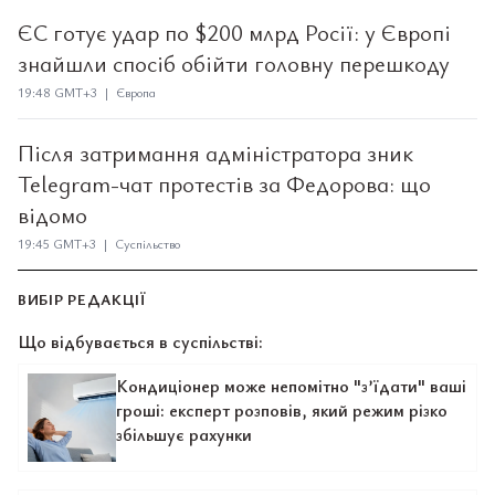
ЄС готує удар по $200 млрд Росії: у Європі
знайшли спосіб обійти головну перешкоду
19:48 GMT+3 | Європа
Після затримання адміністратора зник
Telegram-чат протестів за Федорова: що
відомо
19:45 GMT+3 | Суспільство
ВИБІР РЕДАКЦІЇ
Що відбувається в суспільстві:
Кондиціонер може непомітно "з’їдати" ваші
гроші: експерт розповів, який режим різко
збільшує рахунки