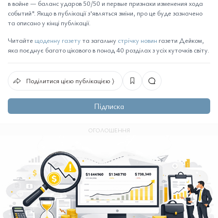
в войне — баланс ударов 50/50 и первые признаки изменения хода
событий". Якщо в публікації з'являться зміни, про це буде зазначено
та описано у кінці публікації.
Читайте
щоденну газету
та загальну
стрічку новин
газети Дейком,
яка поєднує багато цікавого в понад 40 розділах з усіх куточків світу.
Поділитися цією публікацією ⟩
Підписка
ОГОЛОШЕННЯ