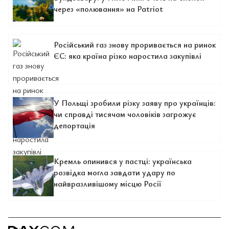
через «полювання» на Patriot
Російський газ знову проривається на ринок
ЄС: яка країна різко наростила закупівлі
У Польщі зробили різку заяву про українців:
чи справді тисячам чоловіків загрожує
депортація
Кремль опинився у пастці: українська
розвідка могла завдати удару по
найвразливішому місцю Росії