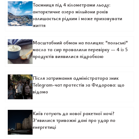
Таємниця під 4 кілометрами льоду:
антарктичне озеро мільйони років
залишається рідким і може приховувати
життя
Масштабний обман на полицях: "польські"
масло та сир провалили перевірку — 4 із 5
продуктів виявилися підробкою
Після затримання адміністратора зник
Telegram-чат протестів за Федорова: що
відомо
Київ готують до нової ракетної ночі?
З’явилися тривожні дані про удар по
енергетиці