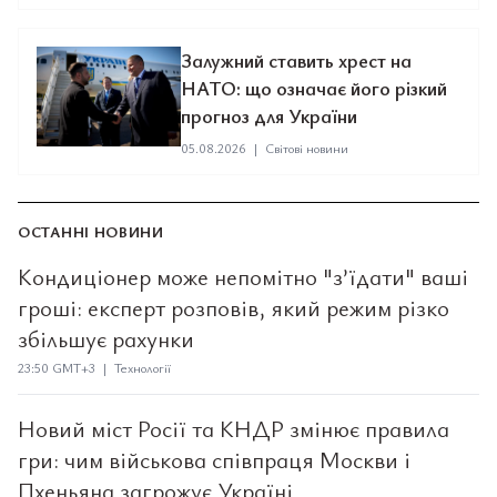
Залужний ставить хрест на
НАТО: що означає його різкий
прогноз для України
05.08.2026
|
Світові новини
ОСТАННІ НОВИНИ
Кондиціонер може непомітно "з’їдати" ваші
гроші: експерт розповів, який режим різко
збільшує рахунки
23:50 GMT+3 | Технології
Новий міст Росії та КНДР змінює правила
гри: чим військова співпраця Москви і
Пхеньяна загрожує Україні