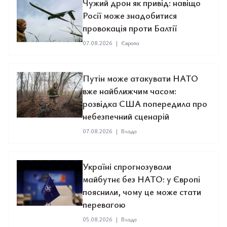
Чужий дрон як привід: навіщо
Росії може знадобитися
провокація проти Балтії
07.08.2026
|
Європа
Путін може атакувати НАТО
вже найближчим часом:
розвідка США попередила про
небезпечний сценарій
07.08.2026
|
Влада
Україні спрогнозували
майбутнє без НАТО: у Європі
пояснили, чому це може стати
перевагою
05.08.2026
|
Влада