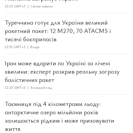
23:20 GMT+3 | Світові новини
Туреччина готує для України великий
ракетний пакет: 12 M270, 70 ATACMS і
тисячі боєприпасів
22:55 GMT+3 | Влада
Іран може вдарити по Україні за лічені
хвилини: експерт розкрив реальну загрозу
балістичних ракет
22:20 GMT+3 | Близький схід
Таємниця під 4 кілометрами льоду:
антарктичне озеро мільйони років
залишається рідким і може приховувати
життя