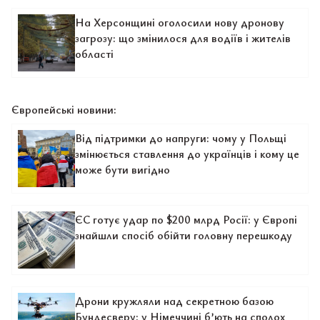
На Херсонщині оголосили нову дронову
загрозу: що змінилося для водіїв і жителів
області
Європейські новини:
Від підтримки до напруги: чому у Польщі
змінюється ставлення до українців і кому це
може бути вигідно
ЄС готує удар по $200 млрд Росії: у Європі
знайшли спосіб обійти головну перешкоду
Дрони кружляли над секретною базою
Бундесверу: у Німеччині б’ють на сполох