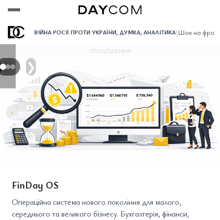
Переглянути
Переглянути
Переглянути
|
Шок на фронт
ВІЙНА РОСІЇ ПРОТИ УКРАЇНИ
,
ДУМКА
,
АНАЛІТИКА
ОГОЛОШЕННЯ
❯
FinDay OS
Операційна система нового покоління для малого,
середнього та великого бізнесу. Бухгалтерія, фінанси,