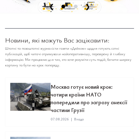
❮
❯
Новини, які можуть Вас зацікавити:
Штатні та позаштатні журналісти газети «Дейком» щодня готують сотні
публікацій, щоб читачі отримували найоперативнішу, перевірену й глибоку
інформацію. Ми працюємо для тих, хто хоче розуміти суть подій, бачити широку
картину та бути на крок попереду.
Москва готує новий крок:
чотири країни НАТО
попередили про загрозу анексії
частини Грузії
07.08.2026
|
Влада