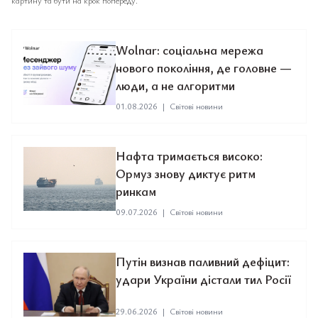
картину та бути на крок попереду.
Wolnar: соціальна мережа
нового покоління, де головне —
люди, а не алгоритми
01.08.2026
|
Світові новини
Нафта тримається високо:
Ормуз знову диктує ритм
ринкам
09.07.2026
|
Світові новини
Путін визнав паливний дефіцит:
удари України дістали тил Росії
29.06.2026
|
Світові новини