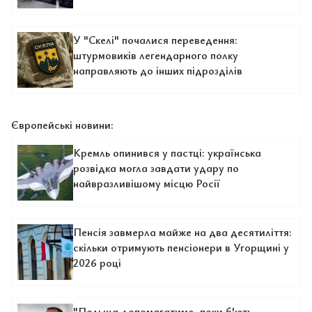
У "Скелі" почалися переведення:
штурмовиків легендарного полку
направляють до інших підрозділів
Європейські новини:
Кремль опинився у пастці: українська
розвідка могла завдати удару по
найвразливішому місцю Росії
Пенсія завмерла майже на два десятиліття:
скільки отримують пенсіонери в Угорщині у
2026 році
"Польща допомагатиме, поки б'ють