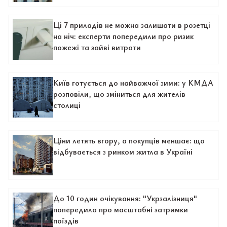
Ці 7 приладів не можна залишати в розетці
на ніч: експерти попередили про ризик
пожежі та зайві витрати
Київ готується до найважчої зими: у КМДА
розповіли, що зміниться для жителів
столиці
Ціни летять вгору, а покупців меншає: що
відбувається з ринком житла в Україні
До 10 годин очікування: "Укрзалізниця"
попередила про масштабні затримки
поїздів