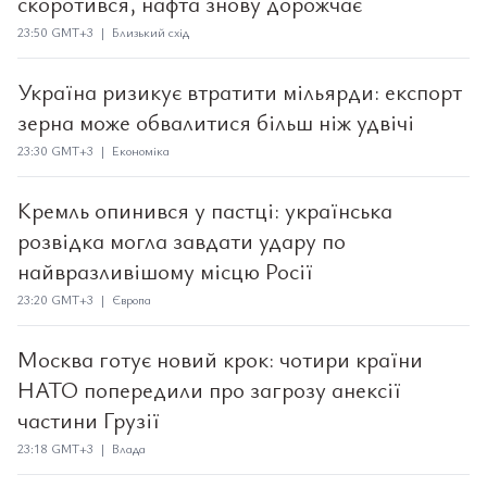
скоротився, нафта знову дорожчає
23:50 GMT+3 | Близький схід
Україна ризикує втратити мільярди: експорт
зерна може обвалитися більш ніж удвічі
23:30 GMT+3 | Економіка
Кремль опинився у пастці: українська
розвідка могла завдати удару по
найвразливішому місцю Росії
23:20 GMT+3 | Європа
Москва готує новий крок: чотири країни
НАТО попередили про загрозу анексії
частини Грузії
23:18 GMT+3 | Влада