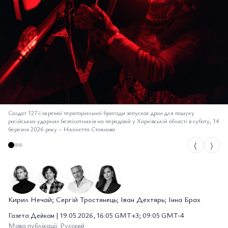
Солдат 127-ї окремої територіальної бригади запускає дрон для пошуку
російських ударних безпілотників на передовій у Харківській області в суботу, 14
березня 2026 року
–
Ніколетта Стоянова
⟨
⟩
Кирил Нечай; Сергій Тростянець; Іван Дехтярь; Інна Брах
Газета Дейком | 19.05.2026, 16:05 GMT+3; 09:05 GMT-4
Мова публікації: Русский