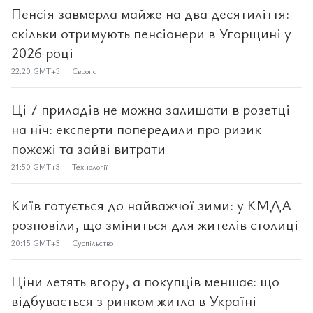
Пенсія завмерла майже на два десятиліття:
скільки отримують пенсіонери в Угорщині у
2026 році
22:20 GMT+3 | Європа
Ці 7 приладів не можна залишати в розетці
на ніч: експерти попередили про ризик
пожежі та зайві витрати
21:50 GMT+3 | Технології
Київ готується до найважчої зими: у КМДА
розповіли, що зміниться для жителів столиці
20:15 GMT+3 | Суспільство
Ціни летять вгору, а покупців меншає: що
відбувається з ринком житла в Україні