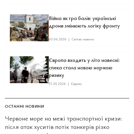
Війна як гра балів: українські
дрони змінюють логіку фронту
03.06.2026
|
Світові новини
Європа входить у літо навесні:
спека стала новою нормою
ризику
31.05.2026
|
Європа
ОСТАННІ НОВИНИ
Червоне море на межі транспортної кризи:
після атак хуситів потік танкерів різко