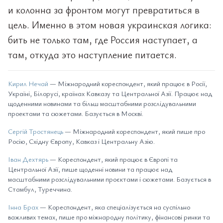
и колонна за фронтом могут превратиться в
цель. Именно в этом новая украинская логика:
бить не только там, где Россия наступает, а
там, откуда это наступление питается.
Кирил Нечай
— Міжнародний кореспондент, який працює в Росії,
Україні, Білорусі, країнах Кавказу та Центральної Азії. Працює над
щоденними новинами та більш масштабними розслідувальними
проектами та сюжетами. Базується в Москві.
Сергій Тростянець
— Міжнародний кореспондент, який пише про
Росію, Східну Європу, Кавказ і Центральну Азію.
Іван Дехтярь
— Кореспондент, який працює в Європі та
Центральної Азії, пише щоденні новини та працює над
масштабними розслідувальними проєктами і сюжетами. Базується в
Стамбул, Туреччина.
Інна Брах
— Кореспондент, яка спеціалізується на суспільно
важливих темах, пише про міжнародну політику, фінансові ринки та