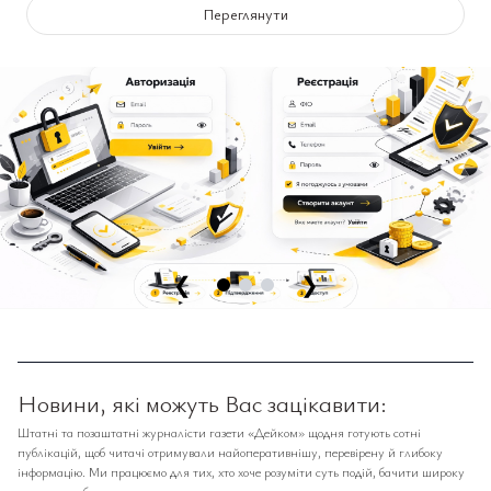
Переглянути
❮
❯
Новини, які можуть Вас зацікавити:
Штатні та позаштатні журналісти газети «Дейком» щодня готують сотні
публікацій, щоб читачі отримували найоперативнішу, перевірену й глибоку
інформацію. Ми працюємо для тих, хто хоче розуміти суть подій, бачити широку