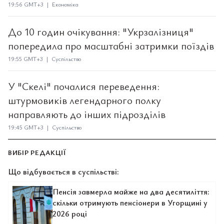
19:56 GMT+3 | Економіка
До 10 годин очікування: "Укрзалізниця"
попередила про масштабні затримки поїздів
19:55 GMT+3 | Суспільство
У "Скелі" почалися переведення:
штурмовиків легендарного полку
направляють до інших підрозділів
19:45 GMT+3 | Суспільство
ВИБІР РЕДАКЦІЇ
Що відбувається в суспільстві:
Пенсія завмерла майже на два десятиліття:
скільки отримують пенсіонери в Угорщині у
2026 році