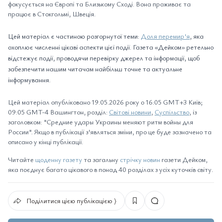
фокусується на Європі та Близькому Сході. Вона проживає та
працює в Стокгольмі, Швеція.
Цей матеріал є частиною розгорнутої теми:
Доля перемир'я
, яка
охоплює численні цікаві аспекти цієї події. Газета «Дейком» ретельно
відстежує події, проводячи перевірку джерел та інформації, щоб
забезпечити нашим читачам найбільш точне та актуальне
інформування.
Цей матеріал опубліковано 19.05.2026 року о 16:05 GMT+3 Київ;
09:05 GMT-4 Вашингтон, розділ:
Світові новини
,
Суспільство
, із
заголовком: "Средние удары Украины меняют ритм войны для
России". Якщо в публікації з'являться зміни, про це буде зазначено та
описано у кінці публікації.
Читайте
щоденну газету
та загальну
стрічку новин
газети Дейком,
яка поєднує багато цікавого в понад 40 розділах з усіх куточків світу.
Поділитися цією публікацією ⟩