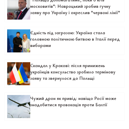
московитів": Навроцький зробив гучну
заяву про Україну і окреслив "червоні лінії"
Єдність під загрозою: Україна стала
головною політичною битвою в Італії перед
виборами
Скандал у Кракові: після принижень
українців консульство зробило термінову
заяву та звернулося до Польщі
Чужий дрон як привід: навіщо Росії може
знадобитися провокація проти Балтії