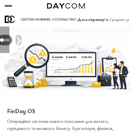
Переглянути
Переглянути
Переглянути
|
Доля перемир'я
|
Средние уда
СВІТОВІ НОВИНИ
,
СУСПІЛЬСТВО
ОГОЛОШЕННЯ
❯
FinDay OS
Операційна система нового покоління для малого,
середнього та великого бізнесу. Бухгалтерія, фінанси,