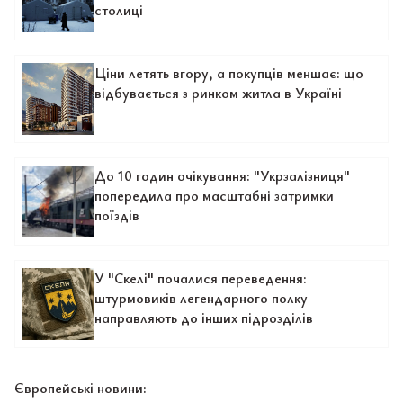
столиці
Ціни летять вгору, а покупців меншає: що
відбувається з ринком житла в Україні
До 10 годин очікування: "Укрзалізниця"
попередила про масштабні затримки
поїздів
У "Скелі" почалися переведення:
штурмовиків легендарного полку
направляють до інших підрозділів
Європейські новини: