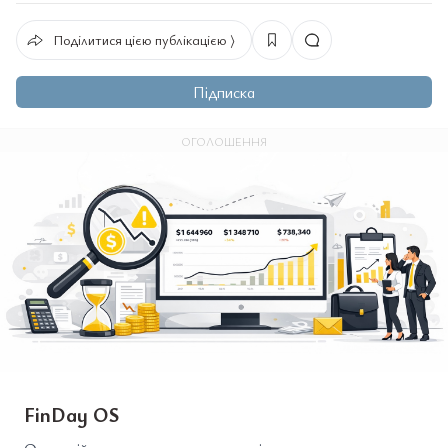
Поділитися цією публікацією ⟩
Підписка
ОГОЛОШЕННЯ
FinDay OS