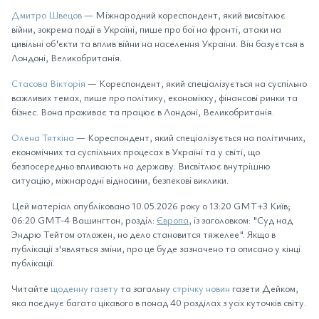
Дмитро Швецов
— Міжнародний кореспондент, який висвітлює
війни, зокрема події в Україні, пише про бої на фронті, атаки на
цивільні об'єкти та вплив війни на населення України. Він базуєтсья в
Лондоні, Великобританія.
Стасова Вікторія
— Кореспондент, який спеціалізується на суспільно
важливих темах, пише про політику, економікку, фінансові ринки та
бізнес. Вона проживає та працює в Лондоні, Великобританія.
Олена Тяткіна
— Кореспондент, який спеціалізується на політичних,
економічних та суспільних процесах в Україні та у світі, що
безпосередньо впливають на державу. Висвітлює внутрішню
ситуацію, міжнародні відносини, безпекові виклики.
Цей матеріал опубліковано 10.05.2026 року о 13:20 GMT+3 Київ;
06:20 GMT-4 Вашингтон, розділ:
Європа
, із заголовком: "Суд над
Эндрю Тейтом отложен, но дело становится тяжелее". Якщо в
публікації з'являться зміни, про це буде зазначено та описано у кінці
публікації.
Читайте
щоденну газету
та загальну
стрічку новин
газети Дейком,
яка поєднує багато цікавого в понад 40 розділах з усіх куточків світу.