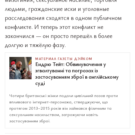
людьми, гражданские иски и уголовные
расследования сходятся в одном публичном
конфликте. И теперь этот конфликт не
закончился — он просто перешёл в более
долгую и тяжёлую фазу.
МАТЕРИАЛ ГАЗЕТЫ ДЭЙКОМ
Ендрю Тейт: Обвинувачення у
згвалтуванні та погрозах із
застосуванням зброї в англійському
суді
Чотири британські жінки подали цивільний позов проти
впливового інтернет-персонажа, стверджуючи, що
протягом 2013–2015 років він займався фізичним та
сексуальним насильством, загрожуючи навіть
застосуванням зброї.