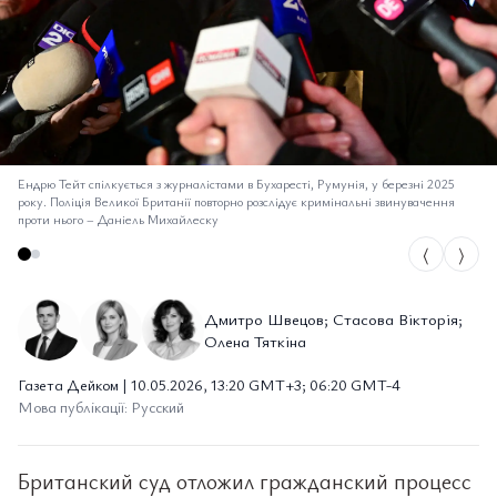
Ендрю Тейт спілкується з журналістами в Бухаресті, Румунія, у березні 2025
року. Поліція Великої Британії повторно розслідує кримінальні звинувачення
проти нього
–
Даніель Михайлеску
⟨
⟩
Дмитро Швецов; Стасова Вікторія;
Олена Тяткіна
Газета Дейком | 10.05.2026, 13:20 GMT+3; 06:20 GMT-4
Мова публікації: Русский
Британский суд отложил гражданский процесс