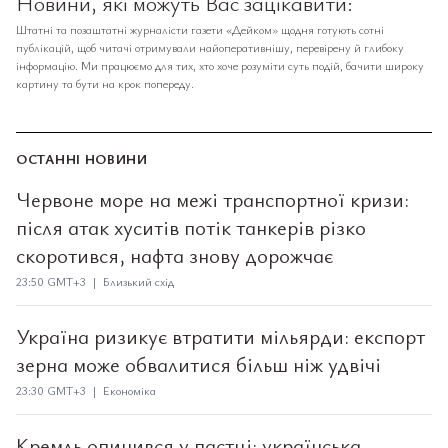
Новини, які можуть Вас зацікавити:
Штатні та позаштатні журналісти газети «Дейком» щодня готують сотні
публікацій, щоб читачі отримували найоперативнішу, перевірену й глибоку
інформацію. Ми працюємо для тих, хто хоче розуміти суть подій, бачити широку
картину та бути на крок попереду.
ОСТАННІ НОВИНИ
Червоне море на межі транспортної кризи:
після атак хуситів потік танкерів різко
скоротився, нафта знову дорожчає
23:50 GMT+3 | Близький схід
Україна ризикує втратити мільярди: експорт
зерна може обвалитися більш ніж удвічі
23:30 GMT+3 | Економіка
Кремль опинився у пастці: українська