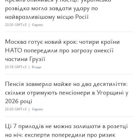
розвідка могла завдати удару по
найвразливішому місцю Росії
23:20 GMT+3 | Європа
Москва готує новий крок: чотири країни
НАТО попередили про загрозу анексії
частини Грузії
23:18 GMT+3 | Влада
Пенсія завмерла майже на два десятиліття:
скільки отримують пенсіонери в Угорщині у
2026 році
22:20 GMT+3 | Європа
Ці 7 приладів не можна залишати в розетці
на ніч: експерти попередили про ризик