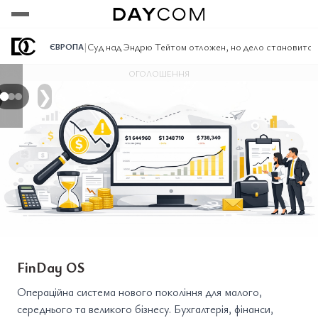
Переглянути
Переглянути
Переглянути
|
Суд над Эндрю Тейтом отложен, но дело становится
ЄВРОПА
ОГОЛОШЕННЯ
❯
FinDay OS
Операційна система нового покоління для малого,
середнього та великого бізнесу. Бухгалтерія, фінанси,