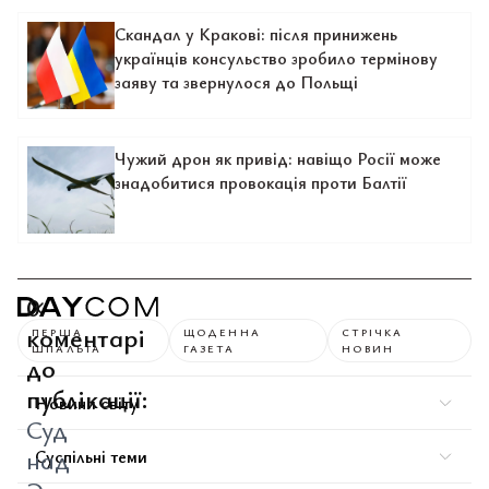
Скандал у Кракові: після принижень
українців консульство зробило термінову
заяву та звернулося до Польщі
Чужий дрон як привід: навіщо Росії може
знадобитися провокація проти Балтії
0
коментарі
ПЕРША
ЩОДЕННА
СТРІЧКА
ШПАЛЬТА
ГАЗЕТА
НОВИН
до
публікації:
Новини світу
Суд
над
Суспільні теми