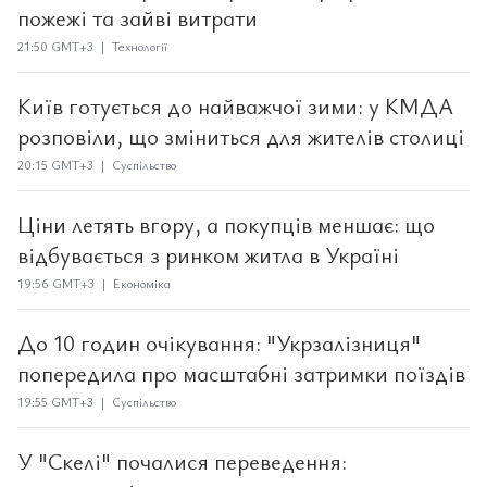
пожежі та зайві витрати
21:50 GMT+3 | Технології
Київ готується до найважчої зими: у КМДА
розповіли, що зміниться для жителів столиці
20:15 GMT+3 | Суспільство
Ціни летять вгору, а покупців меншає: що
відбувається з ринком житла в Україні
19:56 GMT+3 | Економіка
До 10 годин очікування: "Укрзалізниця"
попередила про масштабні затримки поїздів
19:55 GMT+3 | Суспільство
У "Скелі" почалися переведення: