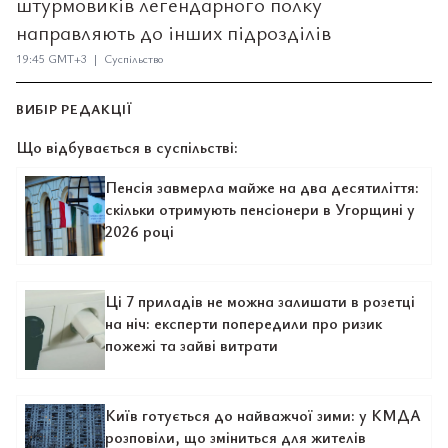
штурмовиків легендарного полку
направляють до інших підрозділів
19:45 GMT+3 | Суспільство
ВИБІР РЕДАКЦІЇ
Що відбувається в суспільстві:
Пенсія завмерла майже на два десятиліття:
скільки отримують пенсіонери в Угорщині у
2026 році
Ці 7 приладів не можна залишати в розетці
на ніч: експерти попередили про ризик
пожежі та зайві витрати
Київ готується до найважчої зими: у КМДА
розповіли, що зміниться для жителів