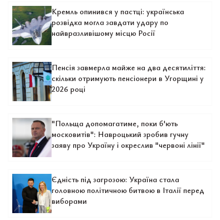
Кремль опинився у пастці: українська
розвідка могла завдати удару по
найвразливішому місцю Росії
Пенсія завмерла майже на два десятиліття:
скільки отримують пенсіонери в Угорщині у
2026 році
"Польща допомагатиме, поки б'ють
московитів": Навроцький зробив гучну
заяву про Україну і окреслив "червоні лінії"
Єдність під загрозою: Україна стала
головною політичною битвою в Італії перед
виборами