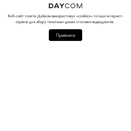
Веб-сайт газети Дейком використовує «cookies» та інші інтернет-
сервіси для збору технічних даних стосовно відвідувачів...
Прийняти
The Bezos Met Gala: Glitter,
Anxiety and Fashion as Art
Fashion’s biggest night once again proved its