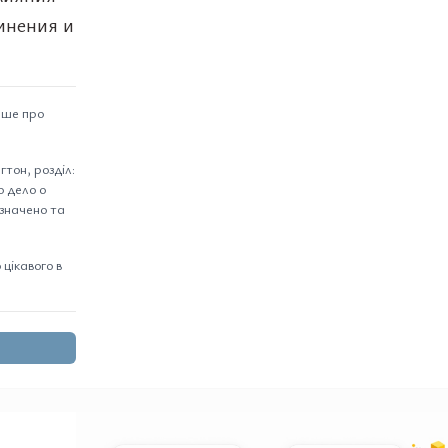
инения и
ише про
тон, розділ:
о дело о
азначено та
цікавого в