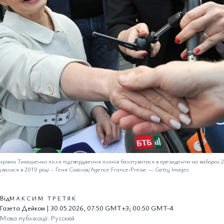
рівна Тимошенко після підтвердження планів балотуватися в президенти на виборах 2
увалася в 2010 році
–
Геня Савілов/Agence France-Presse — Getty Images
Від
МАКСИМ ТРЕТЯК
Газета Дейком | 30.05.2026, 07:50 GMT+3; 00:50 GMT-4
Мова публікації: Русский