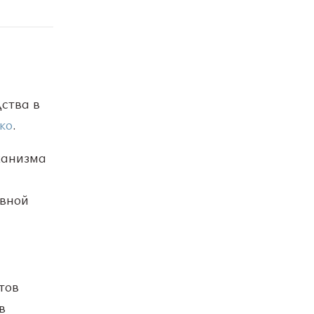
ства в
ко
.
ханизма
овной
тов
в