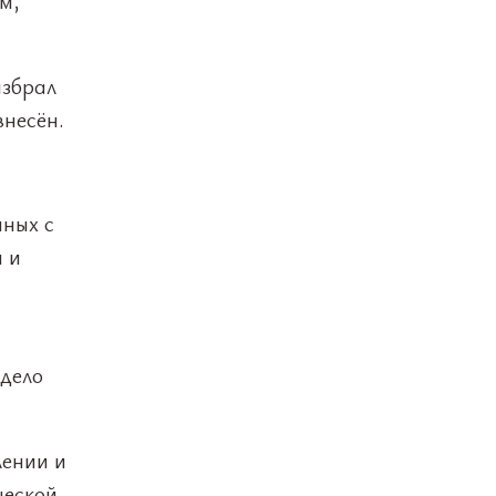
м,
избрал
внесён.
нных с
 и
 дело
лении и
ческой