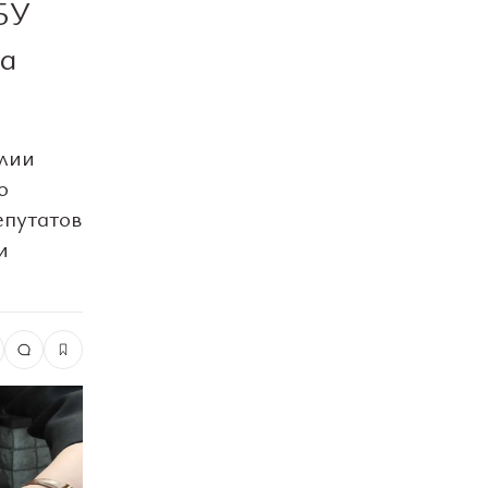
БУ
па
Юлии
о
епутатов
и