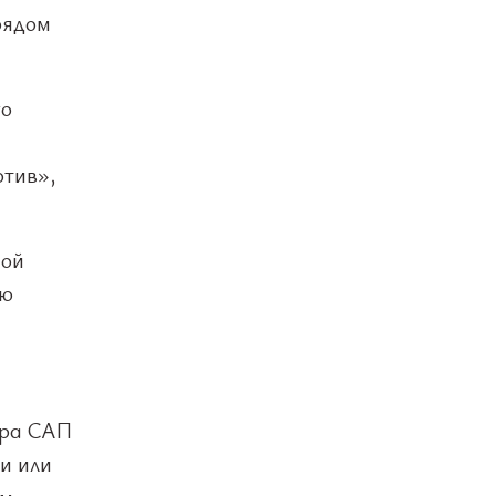
рядом
го
отив»,
ной
ью
ура САП
и или