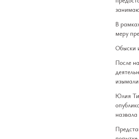
предост
занимаю
В рамка
меру пре
Обыски 
После н
деятель
изымали
Юлия Ти
опублик
назвала
Представ
попытке