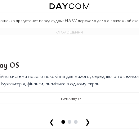
ошенко предстанет перед судом: НАБУ передало дело о возможной схе
ОГОЛОШЕННЯ
ay OS
йна система нового покоління для малого, середнього та велико
. Бухгалтерія, фінанси, аналітика в одному екрані.
Переглянути
❮
❯