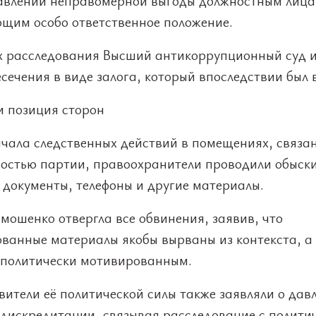
авлении неправомерной выгоды должностным лица
щим особо ответственное положение.
х расследования Высший антикоррупционный суд 
сечения в виде залога, который впоследствии был 
и позиция сторон
ачала следственных действий в помещениях, связа
ностью партии, правоохранители проводили обыски
 документы, телефоны и другие материалы.
мошенко отвергла все обвинения, заявив, что
ованные материалы якобы вырваны из контекста, а
 политически мотивированным.
ители её политической силы также заявляли о дав
 дискредитации, связывая расследование с полити