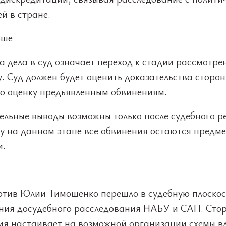
й в стране.
ьше
 дела в суд означает переход к стадии рассмотре
. Суд должен будет оценить доказательства сторон
ю оценку предъявленным обвинениям.
ельные выводы возможны только после судебного р
ку на данном этапе все обвинения остаются предм
и.
отив Юлии Тимошенко перешло в судебную плоскос
ния досудебного расследования НАБУ и САП. Сто
ия настаивает на возможной организации схемы в