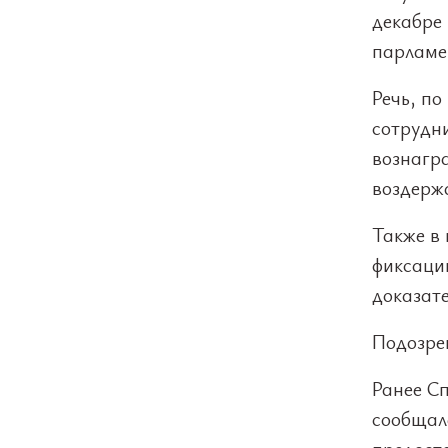
декабре 
парламе
Речь, п
сотрудни
вознагр
воздерж
Также в
фиксации
доказате
Подозре
Ранее С
сообщал