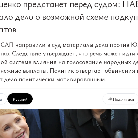
енко предстанет перед судом: НА
ало дело о возможной схеме подку
атов
САП направили в суд материалы дела против 
ко. Следствие утверждает, что речь может идти 
ой системе влияния на голосование народных д
енежные выплаты. Политик отвергает обвинения 
т дело политически мотивированным.
ка
Русский
Поділитися