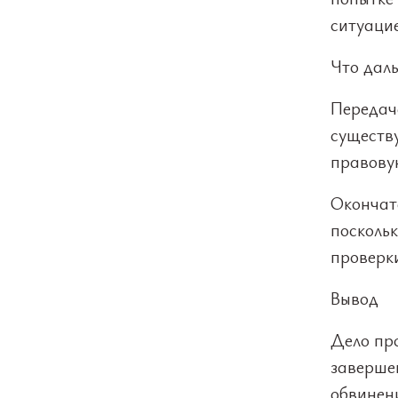
ситуацие
Что дал
Передача
существу
правову
Окончат
посколь
проверк
Вывод
Дело пр
заверше
обвинен