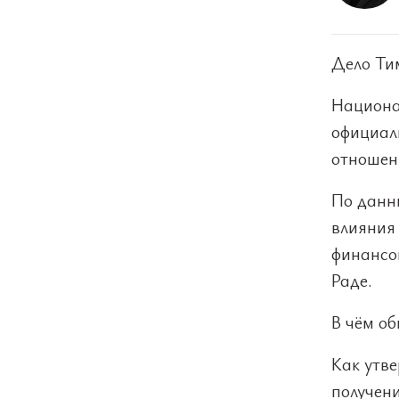
Дело Ти
Национа
официал
отношен
По данн
влияния
финансо
Раде.
В чём о
Как утве
получен