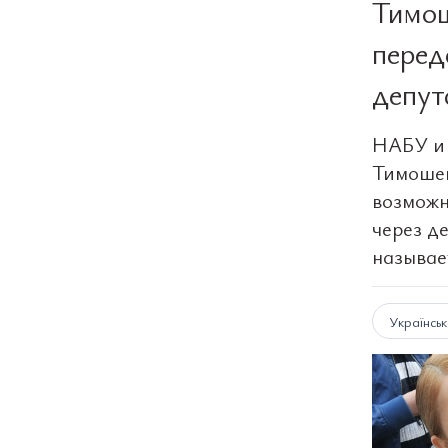
Тимош
перед
депут
НАБУ и 
Тимошен
возможн
через д
называе
Українсь