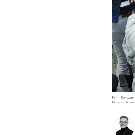
Юлія Володими
Невдало балот