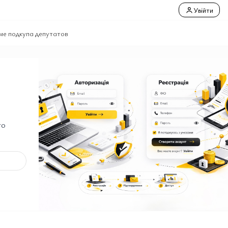
Увійти
ме подкупа депутатов
го