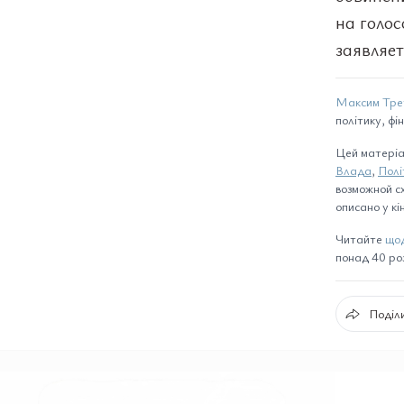
на голос
заявляет
Максим Тре
політику, фі
Цей матеріа
Влада
,
Полі
возможной сх
описано у кін
Читайте
щод
понад 40 розд
Поділи