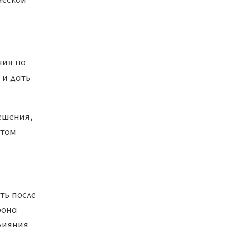
ния по
 и дать
ешения,
етом
ть после
рона
лияния