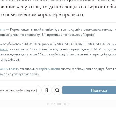
ование депутатов, тогда как защита отвергает обв
 о политическом характере процесса.
тяк
— Кореспондент, який спеціалізується на суспільно важливих темах, п
нансові ринки та економіку. Він проживає та працює в Україні.
л опубліковано 30.05.2026 року о 07:50 GMT+3 Київ; 00:50 GMT-4 Вашинг
тика
, із заголовком: "Тимошенко предстанет перед судом: НАБУ передал
еме подкупа депутатов". Якщо в публікації з'являться зміни, про це буде з
ці публікації.
енну газету
та загальну
стрічку новин
газети Дейком, яка поєднує багато 
ілах з усіх куточків світу.
Підписка
тися цією публікацією ⟩
ОГОЛОШЕННЯ