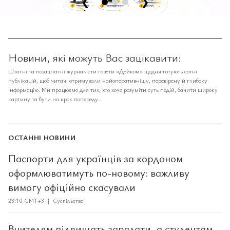
❮
❯
Новини, які можуть Вас зацікавити:
Штатні та позаштатні журналісти газети «Дейком» щодня готують сотні
публікацій, щоб читачі отримували найоперативнішу, перевірену й глибоку
інформацію. Ми працюємо для тих, хто хоче розуміти суть подій, бачити широку
картину та бути на крок попереду.
ОСТАННІ НОВИНИ
Паспорти для українців за кордоном
оформлюватимуть по-новому: важливу
вимогу офіційно скасували
23:10 GMT+3 | Суспільство
Вчителям підвищать зарплати, а студентам