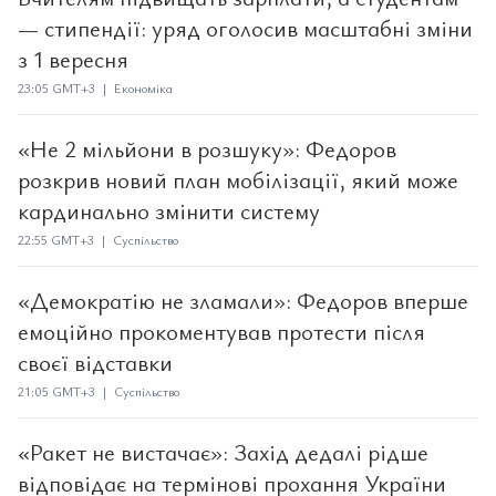
— стипендії: уряд оголосив масштабні зміни
з 1 вересня
23:05 GMT+3 | Економіка
«Не 2 мільйони в розшуку»: Федоров
розкрив новий план мобілізації, який може
кардинально змінити систему
22:55 GMT+3 | Суспільство
«Демократію не зламали»: Федоров вперше
емоційно прокоментував протести після
своєї відставки
21:05 GMT+3 | Суспільство
«Ракет не вистачає»: Захід дедалі рідше
відповідає на термінові прохання України