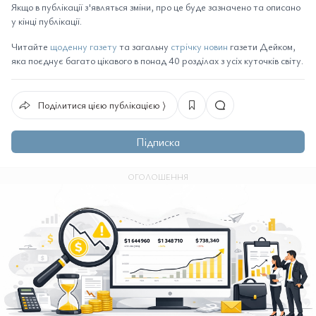
Якщо в публікації з'являться зміни, про це буде зазначено та описано
у кінці публікації.
Читайте
щоденну газету
та загальну
стрічку новин
газети Дейком,
яка поєднує багато цікавого в понад 40 розділах з усіх куточків світу.
Поділитися цією публікацією ⟩
Підписка
ОГОЛОШЕННЯ