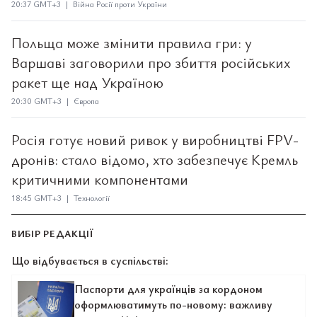
20:37 GMT+3 | Війна Росії проти України
Польща може змінити правила гри: у
Варшаві заговорили про збиття російських
ракет ще над Україною
20:30 GMT+3 | Європа
Росія готує новий ривок у виробництві FPV-
дронів: стало відомо, хто забезпечує Кремль
критичними компонентами
18:45 GMT+3 | Технології
ВИБІР РЕДАКЦІЇ
Що відбувається в суспільстві:
Паспорти для українців за кордоном
оформлюватимуть по-новому: важливу