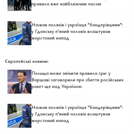
правила вже найближчим часом
Назвав поляків і українця "бандерівцями":
у Гданську п'яний чоловік влаштував
жорстокий напад
Європейські новини:
Польща може змінити правила гри: у
Варшаві заговорили про збиття російських
ракет ще над Україною
Назвав поляків і українця "бандерівцями":
у Гданську п'яний чоловік влаштував
жорстокий напад