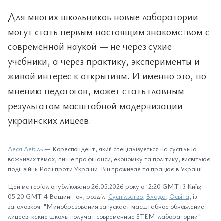
Для многих школьников новые лаборатории
могут стать первым настоящим знакомством с
современной наукой — не через сухие
учебники, а через практику, эксперименты и
живой интерес к открытиям. И именно это, по
мнению педагогов, может стать главным
результатом масштабной модернизации
украинских лицеев.
Леся Лебідь
— Кореспондент, який спеціалізується на суспільно
важливих темах, пише про фінанси, економіку та політику, висвітлює
події війни Росії проти України. Він проживає та працює в Україні.
Цей матеріал опубліковано 26.05.2026 року о 12:20 GMT+3 Київ;
05:20 GMT-4 Вашингтон, розділ:
Суспільство
,
Влада
,
Освіта
, із
заголовком: "Минобразования запускает масштабное обновление
лицеев: какие школы получат современные STEM-лаборатории".