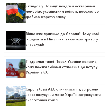
Скандал у Польщі: вандали осквернили
меморіал українським воїнам, посольство
зробило жорстку заяву
Війна вже прийшла до Європи? Чому нові
інциденти в Німеччині викликали тривогу
спецслужб
Підтримка тане? Посол України пояснив,
чому поляки змінили ставлення до вступу
України в ЄС
Європейські АЕС опинилися під загрозою
через посуху: чи може Україні загрожувати
енергетична криза