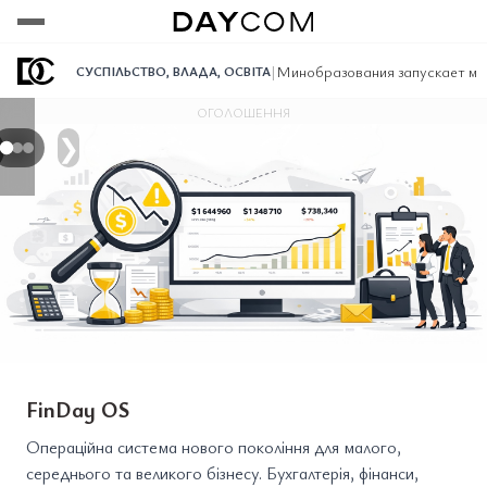
Переглянути
Переглянути
Переглянути
|
Минобразования запускает ма
СУСПІЛЬСТВО
,
ВЛАДА
,
ОСВІТА
ОГОЛОШЕННЯ
❯
FinDay OS
Операційна система нового покоління для малого,
середнього та великого бізнесу. Бухгалтерія, фінанси,