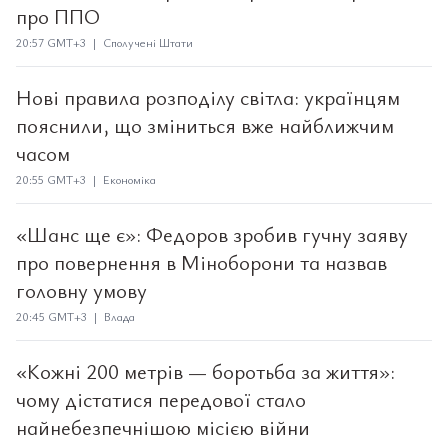
про ППО
20:57 GMT+3 | Сполучені Штати
Нові правила розподілу світла: українцям
пояснили, що зміниться вже найближчим
часом
20:55 GMT+3 | Економіка
«Шанс ще є»: Федоров зробив гучну заяву
про повернення в Міноборони та назвав
головну умову
20:45 GMT+3 | Влада
«Кожні 200 метрів — боротьба за життя»:
чому дістатися передової стало
найнебезпечнішою місією війни