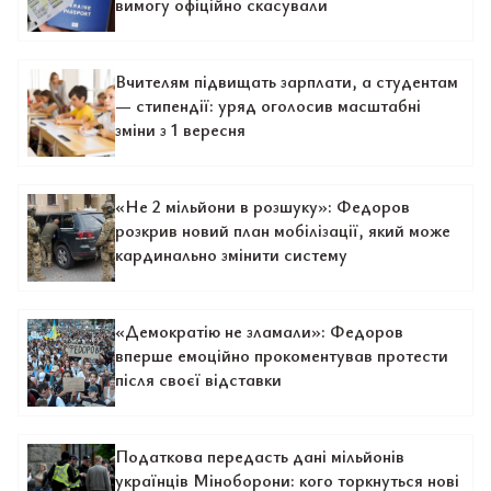
вимогу офіційно скасували
Вчителям підвищать зарплати, а студентам
— стипендії: уряд оголосив масштабні
зміни з 1 вересня
«Не 2 мільйони в розшуку»: Федоров
розкрив новий план мобілізації, який може
кардинально змінити систему
«Демократію не зламали»: Федоров
вперше емоційно прокоментував протести
після своєї відставки
Податкова передасть дані мільйонів
українців Міноборони: кого торкнуться нові