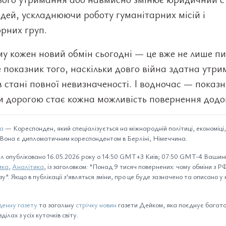
дей, ускладнюючи роботу гуманітарних місій і
рних груп.
у кожен новий обмін сьогодні — це вже не лише п
 показник того, наскільки довго війна здатна утр
 стані повної невизначеності. І водночас — показн
и дорогою стає кожна можливість повернення додо
ва
— Кореспонден, який спеціалізується на міжнародній політиці, економіці,
. Вона є дипломатичним кореспондентом в Берліні, Німеччина.
л опубліковано 16.05.2026 року о 14:50 GMT+3 Київ; 07:50 GMT-4 Вашинг
мка
,
Аналітика
, із заголовком: "Понад 9 тисяч повернених: чому обміни з Р
у". Якщо в публікації з'являться зміни, про це буде зазначено та описано у к
енну газету
та загальну
стрічку новин
газети Дейком, яка поєднує багато 
ілах з усіх куточків світу.