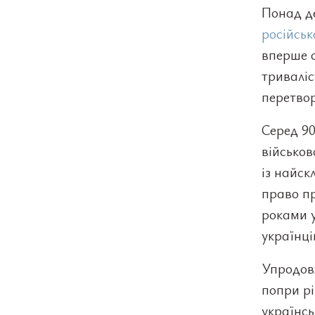
Понад де
російськ
вперше 
триваліс
перетвор
Серед 90
військо
із найск
право пр
роками у
українці
Упродов
попри рі
українсь