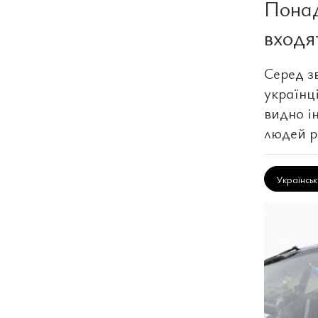
Понад
входя
Серед зв
українц
видно і
людей р
Українсь