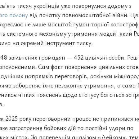
в’ять тисяч українців уже повернулися додому з
ого полону
від початку повномасштабної війни. Ця
окреслює не лише масштаб гуманітарної катастрофи
ть системного механізму утримання людей, який Ро
ила на окремий інструмент тиску.
48 звільнених громадян — 452 цивільні особи. Реш
вополоненими. Сам факт повернення цивільних ста
ладніших напрямків переговорів, оскільки міжнаро
ямо забороняє їхнє незаконне утримання, а сама 
никає чітких пояснень щодо статусу багатьох зат
в.
ж 2025 року переговорний процес не припинявся н
зке загострення бойових дій та постійні удари по
ких містах. За попереднім аналізом «Дейком», те