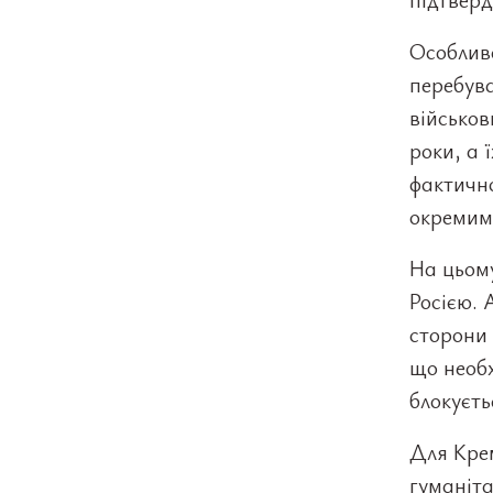
Особливо
перебува
військов
роки, а 
фактично
окремим 
На цьому
Росією.
сторони 
що необх
блокуєть
Для Кре
гуманіт