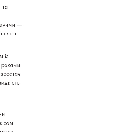
 та
вилями —
 повної
м із
і роками
 зростає
видкість
ми
є сам
татус