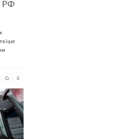
з РФ
х
іткіше
чи