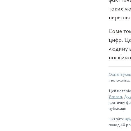
таких лю
перегово
Саме том
цифр. Це
людину в
наскільк
Ольга Було
технологіях
Цей матеріа
Європа
,
Ду
критичну фаз
публікації.
Читайте
щод
понад 40 розд