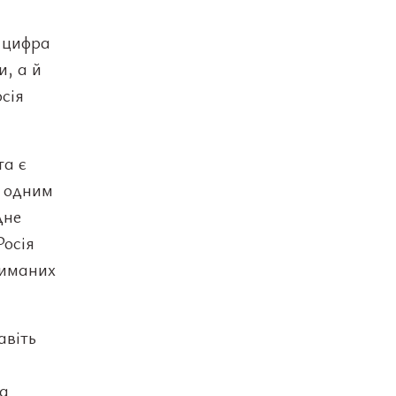
 цифра
, а й
сія
та є
в одним
дне
Росія
риманих
авіть
ма