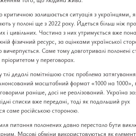
 критичною залишається ситуація з українцями, я
ють у полоні ще з 2022 року. Йдеться більш ніж пр
их і цивільних. Частина з них утримується вже пон
їхній фізичний ресурс, за оцінками української стор
 вичерпується. Саме тому довготривалі полонені с
пріоритетом у переговорах.
 тлі дедалі помітнішою стає проблема затягування
 Анонсований масштабний формат «1000 на 1000», 
говорили раніше, досі не реалізований. Україна за
ідні списки вже передані, тоді як подальший рух
ся саме російською стороною.
мля питання полонених давно перестало бути вик
арним. Масові обміни використовуються як елемент