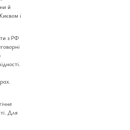
ини й
Києвом і
ти з РФ
еговорні
з
ідності.
рах.
гічне
ті. Для