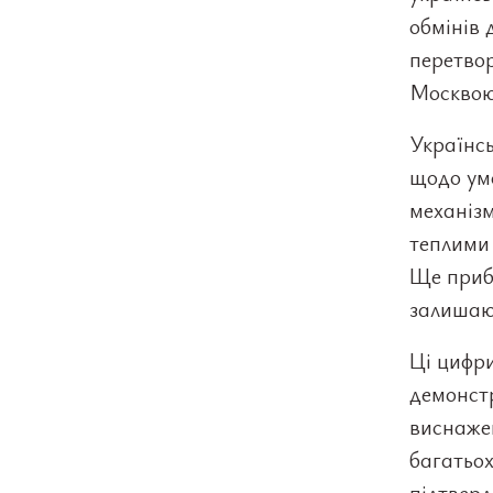
обмінів 
перетвор
Москвою
Українсь
щодо ум
механізм
теплими
Ще прибл
залишают
Ці цифри
демонстр
виснажен
багатьох
підтвер