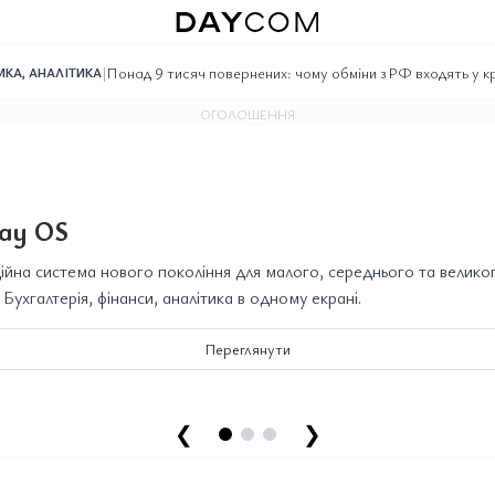
|
Понад 9 тисяч повернених: чому обміни з РФ входять у к
МКА
,
АНАЛІТИКА
ОГОЛОШЕННЯ
ay OS
йна система нового покоління для малого, середнього та велико
. Бухгалтерія, фінанси, аналітика в одному екрані.
Переглянути
❮
❯