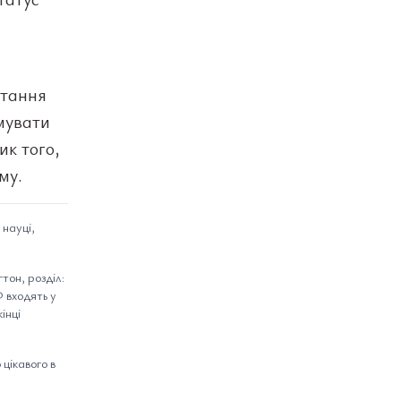
итання
имувати
ик того,
му.
 науці,
тон, розділ:
Ф входять у
інці
цікавого в