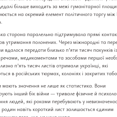
дедалі більше виходить за межі гуманітарної площ
юється на окремий елемент політичного торгу між 
.
ка сторона паралельно підтримувала прямі контак
ов утримання полонених. Через міжнародні та пер
и вдалося передати близько п’яти тисяч пакунків і
 речами, медикаментами та засобами першої необх
изно п’ять тисяч листів отримали українці, які
ься в російських тюрмах, колоніях і закритих табо
 мають значення не лише як статистика. Вони
ують інший бік війни — тривале фізичне й психоло
ня людей, які роками перебувають у невизначенос
 родин навіть короткий лист залишається єдиним
дженням того, що людина жива.