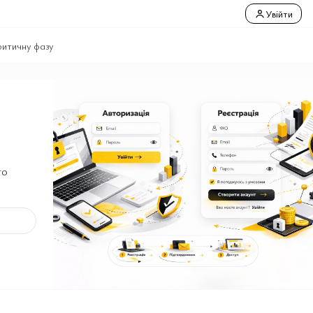
Увійти
ритичну фазу
го