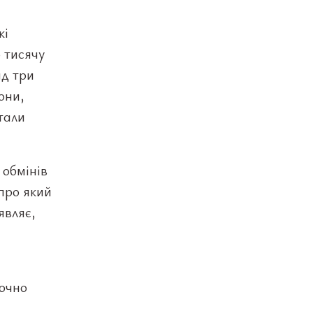
кі
о тисячу
ад три
они,
тали
 обмінів
про який
являє,
лючно