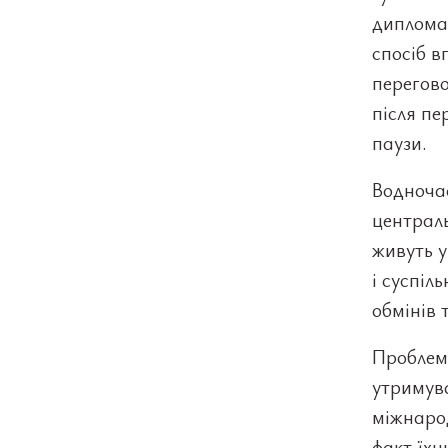
дипломат
спосіб 
перегов
після пе
паузи.
Водночас
централь
живуть у
і суспіл
обмінів 
Проблема
утримув
міжнарод
факт їх