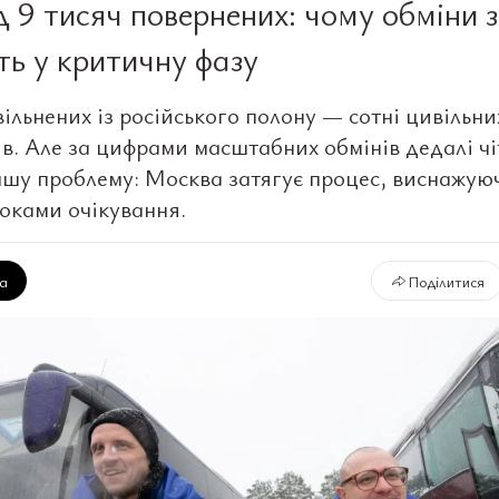
 9 тисяч повернених: чому обміни 
ть у критичну фазу
ільнених із російського полону — сотні цивільни
ів. Але за цифрами масштабних обмінів дедалі ч
ншу проблему: Москва затягує процес, виснажую
оками очікування.
ка
Поділитися