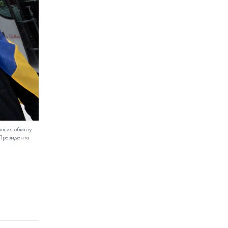
після обміну
Президента