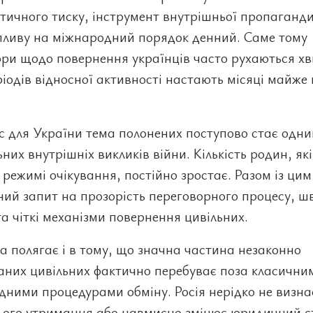
ичного тиску, інструмент внутрішньої пропаганди
впливу на міжнародний порядок денний. Саме тому
ори щодо повернення українців часто рухаються х
ріодів відносної активності настають місяці майже
 для України тема полонених поступово стає одни
них внутрішніх викликів війни. Кількість родин, як
 режимі очікування, постійно зростає. Разом із цим
ьний запит на прозорість переговорного процесу, ш
та чіткі механізми повернення цивільних.
 полягає і в тому, що значна частина незаконно
аних цивільних фактично перебуває поза класични
ними процедурами обміну. Росія нерідко не визна
нього утримання або навмисно змінює юридичний с