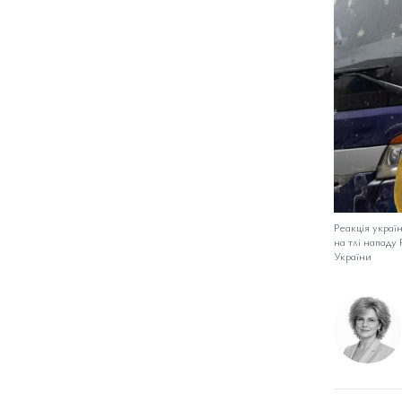
Реакція украї
на тлі нападу 
України