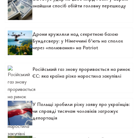
знайшли спосіб обійти головну перешкоду
Дрони кружляли над секретною базою
Бундесверу: у Німеччині б’ють на сполох
через «полювання» на Patriot
Російський газ знову проривається на ринок
ЄС: яка країна різко наростила закупівлі
У Польщі зробили різку заяву про українців:
чи справді тисячам чоловіків загрожує
депортація