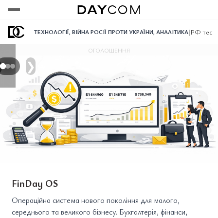
Переглянути
Переглянути
Переглянути
|
РФ тесту
ТЕХНОЛОГІЇ
,
ВІЙНА РОСІЇ ПРОТИ УКРАЇНИ
,
АНАЛІТИКА
ОГОЛОШЕННЯ
❯
FinDay OS
Операційна система нового покоління для малого,
середнього та великого бізнесу. Бухгалтерія, фінанси,