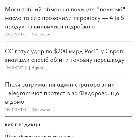
Масштабний обман на полицях: "польські"
масло та сир провалили перевірку — 4 із 5
продуктів виявилися підробкою
20:50 GMT+3 | Суспільство
ЄС готує удар по $200 млрд Росії: у Європі
знайшли спосіб обійти головну перешкоду
19:48 GMT+3 | Європа
Після затримання адміністратора зник
Telegram-чат протестів за Федорова: що
відомо
19:45 GMT+3 | Суспільство
ВИБІР РЕДАКЦІЇ
Що відбувається в суспільстві: