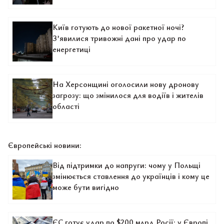
Київ готують до нової ракетної ночі?
З’явилися тривожні дані про удар по
енергетиці
На Херсонщині оголосили нову дронову
загрозу: що змінилося для водіїв і жителів
області
Європейські новини:
Від підтримки до напруги: чому у Польщі
змінюється ставлення до українців і кому це
може бути вигідно
ЄС готує удар по $200 млрд Росії: у Європі