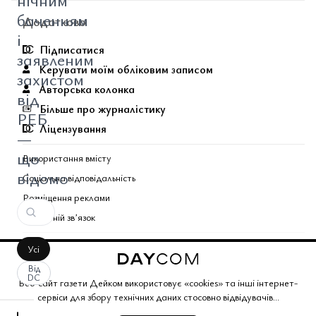
нічним
баченням
Додатково
і
Підписатися
заявленим
Керувати моїм обліковим записом
захистом
Авторська колонка
від
Більше про журналістику
РЕБ
Ліцензування
—
що
Використання вмісту
відомо
Соціальна відповідальність
Розміщення реклами
Зворотній звʼязок
Поєднані теми газети
Усі
Від
DC
Copyright © 2026 Газета Дейком
. Всі права захищено.
Веб-сайт газети Дейком використовує «cookies» та інші інтернет-
сервіси для збору технічних даних стосовно відвідувачів...
Корпоративний розділ
Газета Дейком
Угоди та партнерство
Працюйте з нами
Політика конфіденційності
Редакційна політика