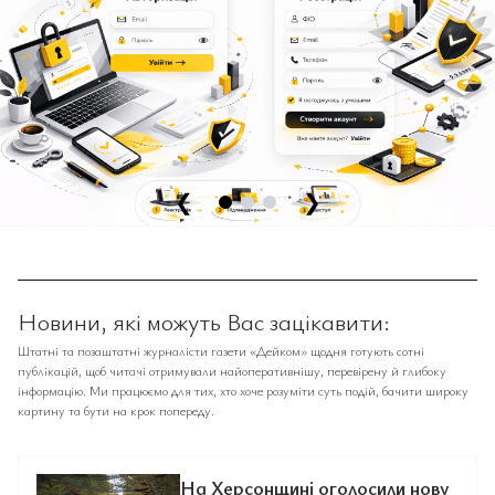
❮
❯
Новини, які можуть Вас зацікавити:
Штатні та позаштатні журналісти газети «Дейком» щодня готують сотні
публікацій, щоб читачі отримували найоперативнішу, перевірену й глибоку
інформацію. Ми працюємо для тих, хто хоче розуміти суть подій, бачити широку
картину та бути на крок попереду.
На Херсонщині оголосили нову