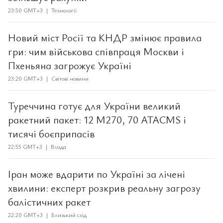
23:50 GMT+3 | Технології
Новий міст Росії та КНДР змінює правила
гри: чим військова співпраця Москви і
Пхеньяна загрожує Україні
23:20 GMT+3 | Світові новини
Туреччина готує для України великий
ракетний пакет: 12 M270, 70 ATACMS і
тисячі боєприпасів
22:55 GMT+3 | Влада
Іран може вдарити по Україні за лічені
хвилини: експерт розкрив реальну загрозу
балістичних ракет
22:20 GMT+3 | Близький схід