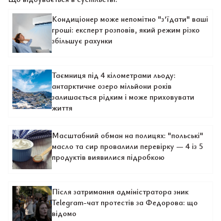
Кондиціонер може непомітно "з’їдати" ваші
гроші: експерт розповів, який режим різко
збільшує рахунки
Таємниця під 4 кілометрами льоду:
антарктичне озеро мільйони років
залишається рідким і може приховувати
життя
Масштабний обман на полицях: "польські"
масло та сир провалили перевірку — 4 із 5
продуктів виявилися підробкою
Після затримання адміністратора зник
Telegram-чат протестів за Федорова: що
відомо