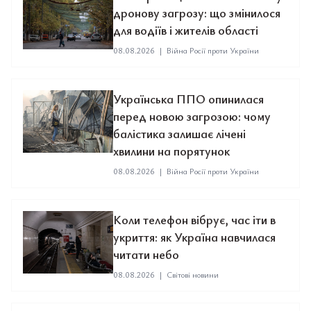
дронову загрозу: що змінилося
для водіїв і жителів області
08.08.2026
|
Війна Росії проти України
Українська ППО опинилася
перед новою загрозою: чому
балістика залишає лічені
хвилини на порятунок
08.08.2026
|
Війна Росії проти України
Коли телефон вібрує, час іти в
укриття: як Україна навчилася
читати небо
08.08.2026
|
Світові новини