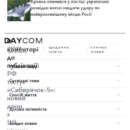
Кремль опинився у пастці: українська
розвідка могла завдати удару по
найвразливішому місцю Росії
0
коментарі
ПЕРША
ЩОДЕННА
СТРІЧКА
ШПАЛЬТА
ГАЗЕТА
НОВИН
до
публікації:
Новини світу
РФ
тестує
Суспільні теми
«Сибирячок-5»:
Спосіб життя
новий
дрон
Ділова активність
з
ШІ,
Більше новин