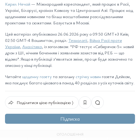
Кирил Нечай
— Міжнародний кореспондент, який працює в Росії,
Україні, Білорусі, країнах Кавказу та Центральної Азії. Працює над
щоденними новинами та більш масштабними розслідувальними
проектами та сюжетами. Базується в Москві.
Цей матеріал опубліковано 26.06.2026 року о 09:50 GMT+3 Київ;
02:50 GMT-4 Вашингтон, розділ:
Технології
,
Війна Росії проти
України
,
Аналітика
, із заголовком: "РФ тестує «Сибирячок-5»: новий
дрон з ШІ, нічним баченням і заявленим захистом від РЕБ — що
відомо". Якщо в публікації з'являться зміни, про це буде зазначено та
описано у кінці публікації.
Читайте
щоденну газету
та загальну
стрічку новин
газети Дейком,
яка поєднує багато цікавого в понад 40 розділах з усіх куточків світу.
Поділитися цією публікацією ⟩
Підписка
ОГОЛОШЕННЯ