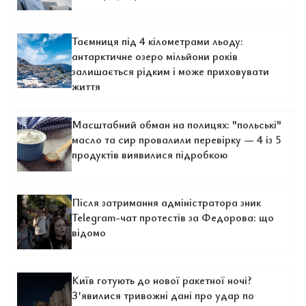
Таємниця під 4 кілометрами льоду:
антарктичне озеро мільйони років
залишається рідким і може приховувати
життя
Масштабний обман на полицях: "польські"
масло та сир провалили перевірку — 4 із 5
продуктів виявилися підробкою
Після затримання адміністратора зник
Telegram-чат протестів за Федорова: що
відомо
Київ готують до нової ракетної ночі?
З’явилися тривожні дані про удар по