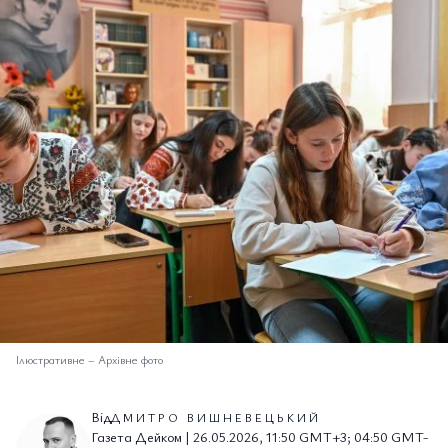
Ілюстративне
–
Архівне фото
Від
ДМИТРО ВИШНЕВЕЦЬКИЙ
Газета Дейком | 26.05.2026, 11:50 GMT+3; 04:50 GMT-