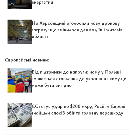
енергетиці
На Херсонщині оголосили нову дронову
загрозу: що змінилося для водіїв і жителів
області
Європейські новини:
Від підтримки до напруги: чому у Польщі
змінюється ставлення до українців і кому це
може бути вигідно
ЄС готує удар по $200 млрд Росії: у Європі
знайшли спосіб обійти головну перешкоду