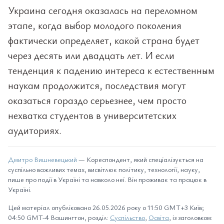
Украина сегодня оказалась на переломном
этапе, когда выбор молодого поколения
фактически определяет, какой страна будет
через десять или двадцать лет. И если
тенденция к падению интереса к естественным
наукам продолжится, последствия могут
оказаться гораздо серьезнее, чем просто
нехватка студентов в университетских
аудиториях.
Дмитро Вишневецький
— Кореспондент, який спеціалізується на
суспільно важливих темах, висвітлює політику, технології, науку,
пише про події в Україні та навколо неї. Він проживає та працює в
Україні.
Цей матеріал опубліковано 26.05.2026 року о 11:50 GMT+3 Київ;
04:50 GMT-4 Вашингтон, розділ:
Суспільство
,
Освіта
, із заголовком: