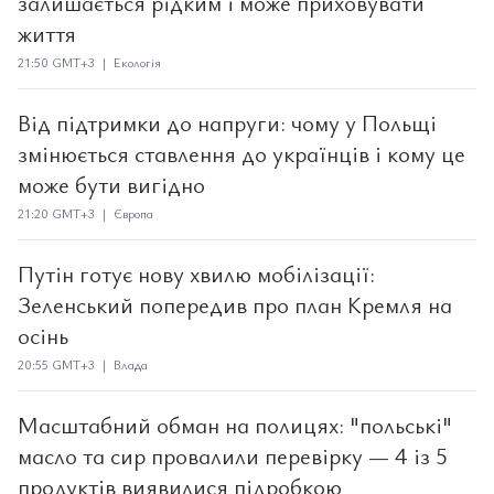
залишається рідким і може приховувати
життя
21:50 GMT+3 | Екологія
Від підтримки до напруги: чому у Польщі
змінюється ставлення до українців і кому це
може бути вигідно
21:20 GMT+3 | Європа
Путін готує нову хвилю мобілізації:
Зеленський попередив про план Кремля на
осінь
20:55 GMT+3 | Влада
Масштабний обман на полицях: "польські"
масло та сир провалили перевірку — 4 із 5
продуктів виявилися підробкою