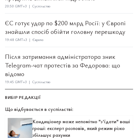
20:50 GMT+3 | Суспільство
ЄС готує удар по $200 млрд Росії: у Європі
знайшли спосіб обійти головну перешкоду
19:48 GMT+3 | Європа
Після затримання адміністратора зник
Telegram-чат протестів за Федорова: що
відомо
19:45 GMT+3 | Суспільство
ВИБІР РЕДАКЦІЇ
Що відбувається в суспільстві:
Кондиціонер може непомітно "з’їдати" ваші
гроші: експерт розповів, який режим різко
збільшує рахунки