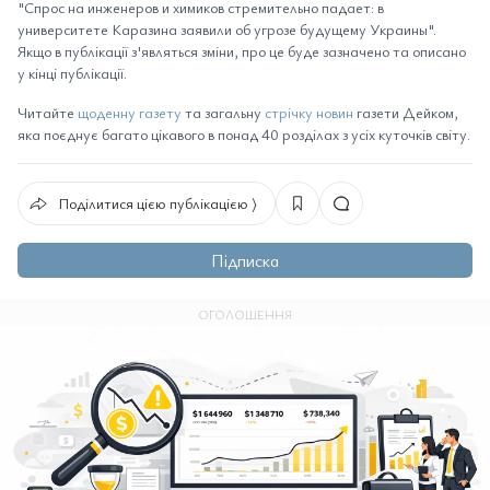
"Спрос на инженеров и химиков стремительно падает: в
университете Каразина заявили об угрозе будущему Украины".
Якщо в публікації з'являться зміни, про це буде зазначено та описано
у кінці публікації.
Читайте
щоденну газету
та загальну
стрічку новин
газети Дейком,
яка поєднує багато цікавого в понад 40 розділах з усіх куточків світу.
Поділитися цією публікацією ⟩
Підписка
ОГОЛОШЕННЯ