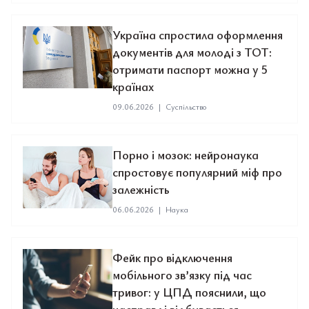
Україна спростила оформлення
документів для молоді з ТОТ:
отримати паспорт можна у 5
країнах
09.06.2026
|
Суспільство
Порно і мозок: нейронаука
спростовує популярний міф про
залежність
06.06.2026
|
Наука
Фейк про відключення
мобільного зв’язку під час
тривог: у ЦПД пояснили, що