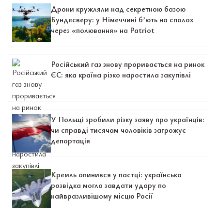
Дрони кружляли над секретною базою
Бундесверу: у Німеччині б’ють на сполох
через «полювання» на Patriot
Російський газ знову проривається на ринок
ЄС: яка країна різко наростила закупівлі
У Польщі зробили різку заяву про українців:
чи справді тисячам чоловіків загрожує
депортація
Кремль опинився у пастці: українська
розвідка могла завдати удару по
найвразливішому місцю Росії