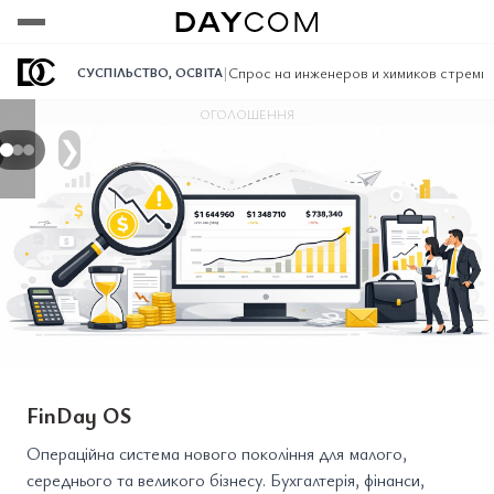
Переглянути
Переглянути
Переглянути
|
Спрос на инженеров и химиков стремит
СУСПІЛЬСТВО
,
ОСВІТА
ОГОЛОШЕННЯ
❯
FinDay OS
Операційна система нового покоління для малого,
середнього та великого бізнесу. Бухгалтерія, фінанси,