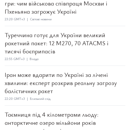
гри: чим військова співпраця Москви і
Пхеньяна загрожує Україні
23:20 GMT+3 | Світові новини
Туреччина готує для України великий
ракетний пакет: 12 M270, 70 ATACMS і
тисячі боєприпасів
22:55 GMT+3 | Влада
Іран може вдарити по Україні за лічені
хвилини: експерт розкрив реальну загрозу
балістичних ракет
22:20 GMT+3 | Близький схід
Таємниця під 4 кілометрами льоду:
антарктичне озеро мільйони років