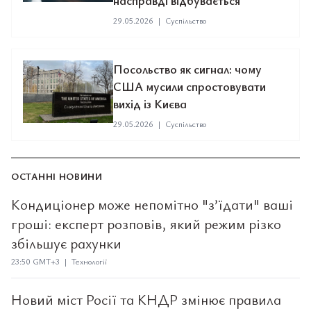
насправді відбувається
29.05.2026
|
Суспільство
Посольство як сигнал: чому
США мусили спростовувати
вихід із Києва
29.05.2026
|
Суспільство
ОСТАННІ НОВИНИ
Кондиціонер може непомітно "з’їдати" ваші
гроші: експерт розповів, який режим різко
збільшує рахунки
23:50 GMT+3 | Технології
Новий міст Росії та КНДР змінює правила