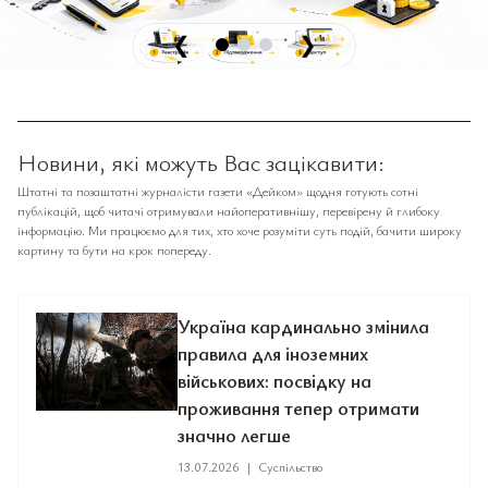
❮
❯
Новини, які можуть Вас зацікавити:
Штатні та позаштатні журналісти газети «Дейком» щодня готують сотні
публікацій, щоб читачі отримували найоперативнішу, перевірену й глибоку
інформацію. Ми працюємо для тих, хто хоче розуміти суть подій, бачити широку
картину та бути на крок попереду.
Україна кардинально змінила
правила для іноземних
військових: посвідку на
проживання тепер отримати
значно легше
13.07.2026
|
Суспільство