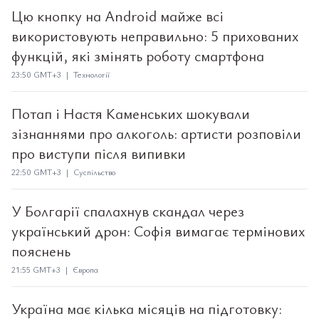
Цю кнопку на Android майже всі
використовують неправильно: 5 прихованих
функцій, які змінять роботу смартфона
23:50 GMT+3 | Технології
Потап і Настя Каменських шокували
зізнаннями про алкоголь: артисти розповіли
про виступи після випивки
22:50 GMT+3 | Суспільство
У Болгарії спалахнув скандал через
український дрон: Софія вимагає термінових
пояснень
21:55 GMT+3 | Європа
Україна має кілька місяців на підготовку: