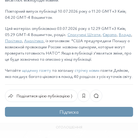
Повторний випуск публікації 10.07.2026 року о 11:20 GMT+3 Київ;
04:20 GMT-4 Вашингтон.
Цей матеріал опубліковано 03.07.2026 року о 12:29 GMT+3 Київ;
05:29 GMT-4 Вашингтон, розділ:
Сполучені Штати
,
Європа
,
Влада
,
Політика
,
Аналітика
, із заголовком: "США предупредили Польшу о
возможной провокации России: названы сценарии, которые могут
проверить готовность НАТО". Якщо в публікації з'являться зміни, про
це буде зазначено та описано у кінці публікації.
Читайте
щоденну газету
та загальну
стрічку новин
газети Дейком,
яка поєднує багато цікавого в понад 40 розділах з усіх куточків світу.
Поділитися цією публікацією ⟩
Підписка
ОГОЛОШЕННЯ