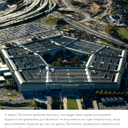
У жовтні Пентагон прийняв політику, яка надає йому право оголошувати
журналістів «ризиками для безпеки» та анулювати їхні прес-перепустки, якщо
вони вчиняють будь-які дії, які, на думку Пентагону, загрожують національній