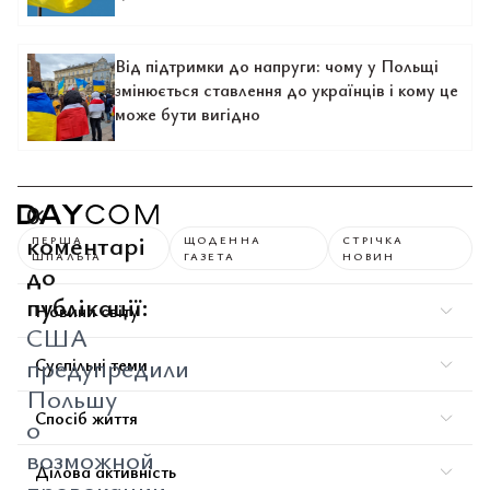
Від підтримки до напруги: чому у Польщі
змінюється ставлення до українців і кому це
може бути вигідно
0
коментарі
ПЕРША
ЩОДЕННА
СТРІЧКА
ШПАЛЬТА
ГАЗЕТА
НОВИН
до
публікації:
Новини світу
США
предупредили
Суспільні теми
Польшу
Спосіб життя
о
возможной
Ділова активність