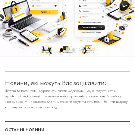
❮
❯
Новини, які можуть Вас зацікавити:
Штатні та позаштатні журналісти газети «Дейком» щодня готують сотні
публікацій, щоб читачі отримували найоперативнішу, перевірену й глибоку
інформацію. Ми працюємо для тих, хто хоче розуміти суть подій, бачити широку
картину та бути на крок попереду.
ОСТАННІ НОВИНИ