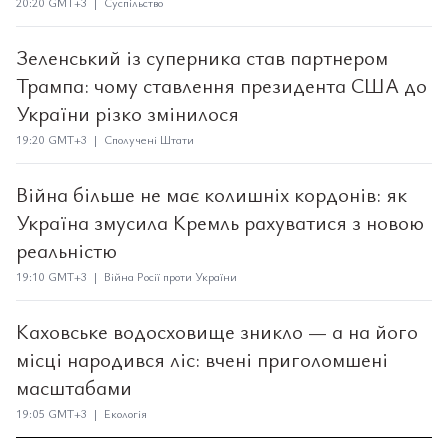
20:20 GMT+3 | Суспільство
Зеленський із суперника став партнером
Трампа: чому ставлення президента США до
України різко змінилося
19:20 GMT+3 | Сполучені Штати
Війна більше не має колишніх кордонів: як
Україна змусила Кремль рахуватися з новою
реальністю
19:10 GMT+3 | Війна Росії проти України
Каховське водосховище зникло — а на його
місці народився ліс: вчені приголомшені
масштабами
19:05 GMT+3 | Екологія