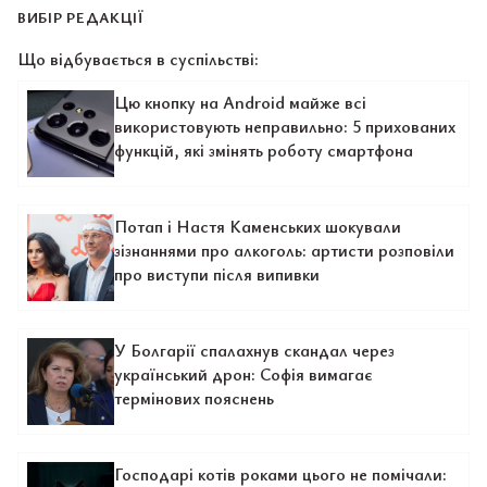
ВИБІР РЕДАКЦІЇ
Що відбувається в суспільстві:
Цю кнопку на Android майже всі
використовують неправильно: 5 прихованих
функцій, які змінять роботу смартфона
Потап і Настя Каменських шокували
зізнаннями про алкоголь: артисти розповіли
про виступи після випивки
У Болгарії спалахнув скандал через
український дрон: Софія вимагає
термінових пояснень
Господарі котів роками цього не помічали: