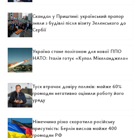
Скандал у Приштині: український прапор
зняли з будівлі після візиту Зеленського до
Сербії
Україна стане полігоном для нової ППО
НАТО: Італія готує «Купол Мікеланджело»
Туск втрачає довіру поляків: майже 60%
громадян негативно оцінили роботу його
уряду
Німеччина різко скоротила російську
присутність: Берлін вислав майже 400
громадян РФ