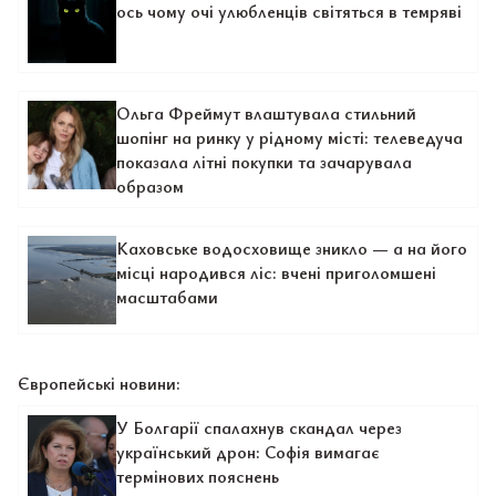
ось чому очі улюбленців світяться в темряві
Ольга Фреймут влаштувала стильний
шопінг на ринку у рідному місті: телеведуча
показала літні покупки та зачарувала
образом
Каховське водосховище зникло — а на його
місці народився ліс: вчені приголомшені
масштабами
Європейські новини:
У Болгарії спалахнув скандал через
український дрон: Софія вимагає
термінових пояснень