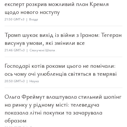
експерт розкрив можливий план Кремля
щодо нового наступу
21:50 GMT+3 | Влада
Трамп шукає вихід із війни з Іраном: Тегеран
висунув умови, які змінили все
21:46 GMT+3 | Сполучені Штати
Господарі котів роками цього не помічали:
ось чому очі улюбленців світяться в темряві
20:50 GMT+3 | Наука
Ольга Фреймут влаштувала стильний шопінг
на ринку у рідному місті: телеведуча
показала літні покупки та зачарувала
образом