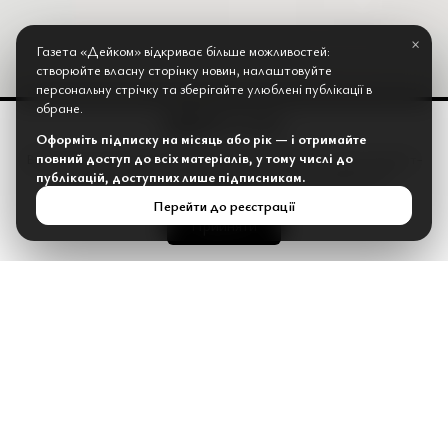
×
Газета «Дейком» відкриває більше можливостей:
створюйте власну сторінку новин, налаштовуйте
персональну стрічку та зберігайте улюблені публікації в
обране.
Оформіть підписку на місяць або рік — і отримайте
повний доступ до всіх матеріалів, у тому числі до
Веб-сайт газети Дейком використовує «cookies» та інші інтернет-
публікацій, доступних лише підписникам.
сервіси для збору технічних даних стосовно відвідувачів...
Перейти до реєстрації
Прийняти
Таро для тех, кто умеет ждать