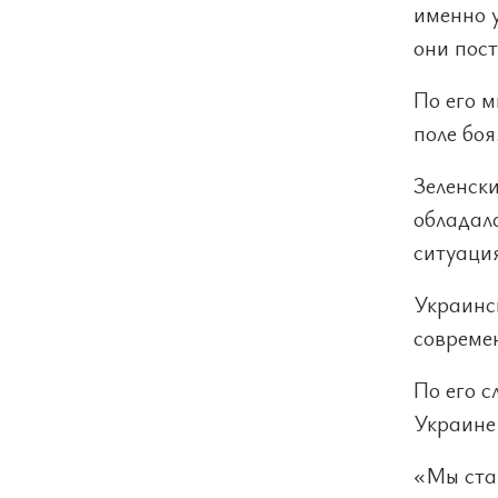
именно у
они пос
По его м
поле боя
Зеленск
обладал
ситуаци
Украинск
совреме
По его с
Украине 
«Мы стар