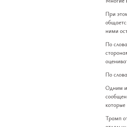
Многие в
При это
общается
ними ос
По слов
сторона
оценива
По слов
Одним и
сообщени
которые 
Трамп от
отдельн