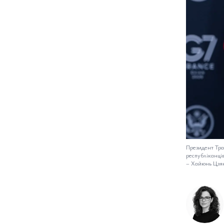
Президент Трам
республіканці
–
Хайюнь Цзя