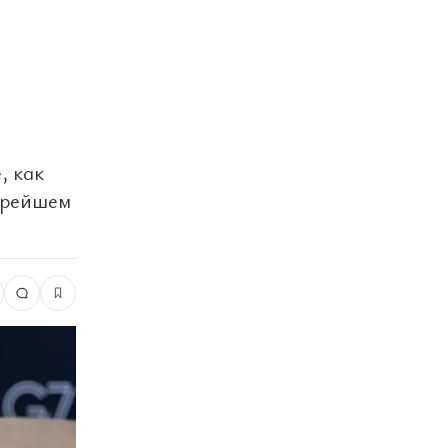
, как
корейшем