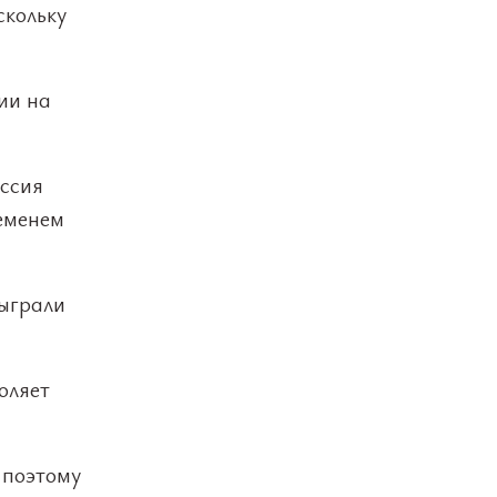
скольку
ии на
оссия
еменем
сыграли
оляет
 поэтому