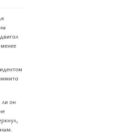
ля
ны
ыдвигал
 менее
зидентом
саммита
 ли он
не
еркнул,
нным.