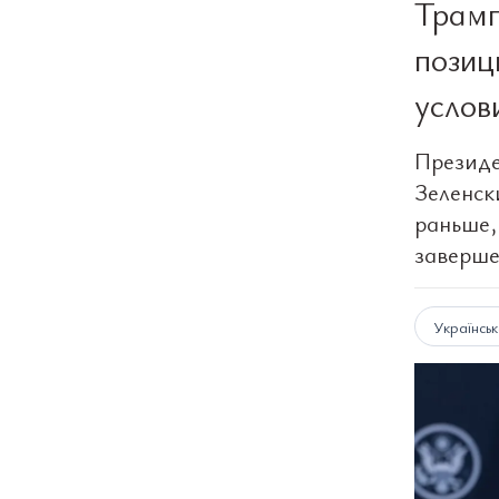
Трамп
позиц
услов
Президе
Зеленск
раньше,
заверше
Українсь