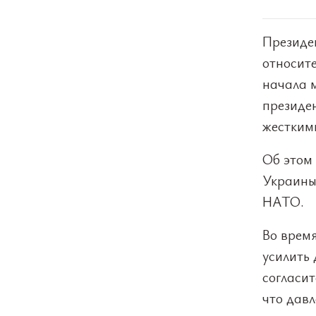
Президе
относит
начала м
президе
жестким
Об этом
Украины
НАТО.
Во врем
усилить 
согласит
что давл