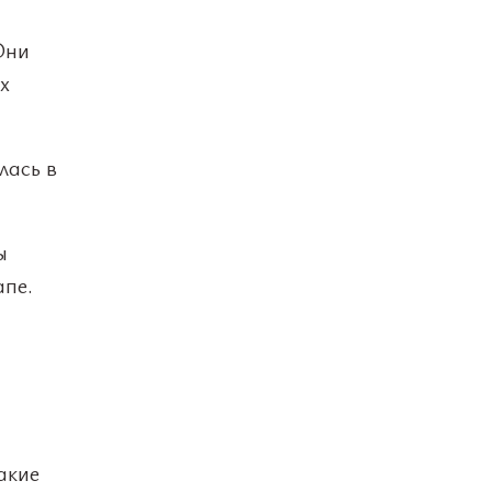
Они
х
лась в
ы
апе.
акие