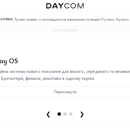
|
Трамп заявил о неожиданном изменении позиции Путина: Кремль
ЛІТИКА
ОГОЛОШЕННЯ
ay OS
йна система нового покоління для малого, середнього та велико
. Бухгалтерія, фінанси, аналітика в одному екрані.
Переглянути
❮
❯