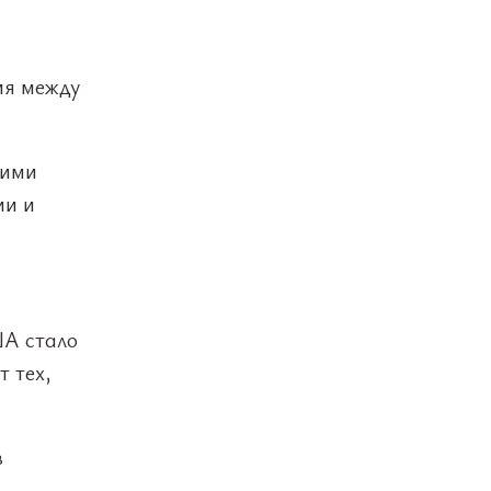
ия между
еими
ии и
ША стало
т тех,
в