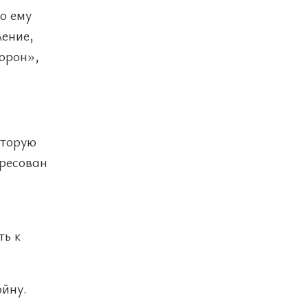
о ему
ление,
торон»,
оторую
ересован
ть к
ойну.