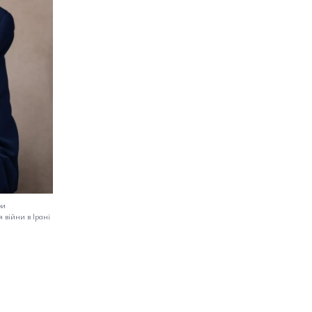
ри
 війни в Ірані