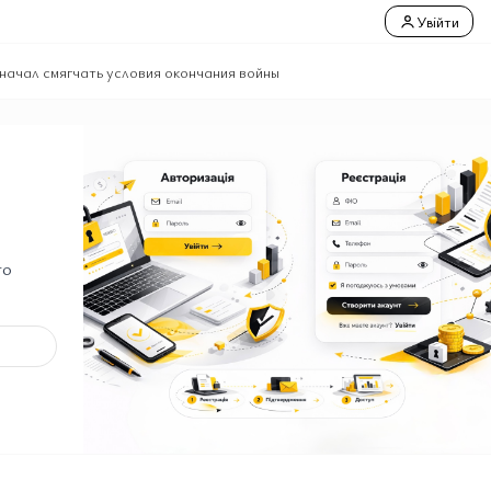
Увійти
 начал смягчать условия окончания войны
го