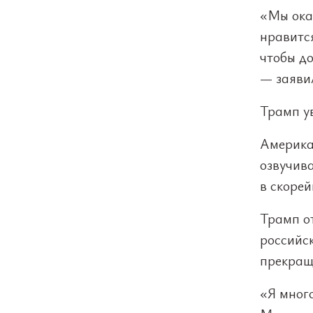
«Мы ока
нравитс
чтобы до
— заяви
Трамп ув
Америка
озвучив
в скоре
Трамп от
российск
прекращ
«Я много