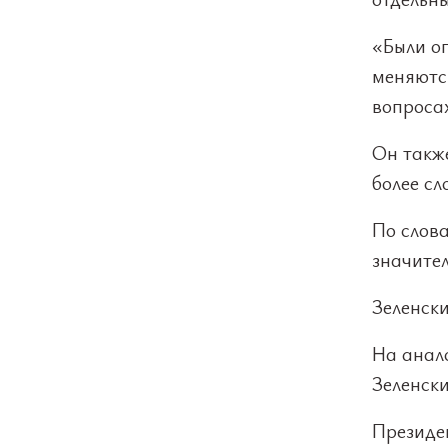
«Были о
меняютс
вопросах
Он также
более сл
По слов
значител
Зеленск
На анал
Зеленски
Президен