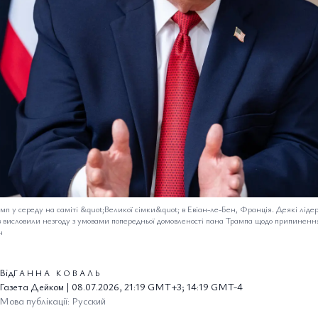
п у середу на саміті &quot;Великої сімки&quot; в Евіан-ле-Бен, Франція. Деякі ліде
в висловили незгоду з умовами попередньої домовленості пана Трампа щодо припинення
н
Від
ГАННА КОВАЛЬ
Газета Дейком | 08.07.2026, 21:19 GMT+3; 14:19 GMT-4
Мова публікації: Русский