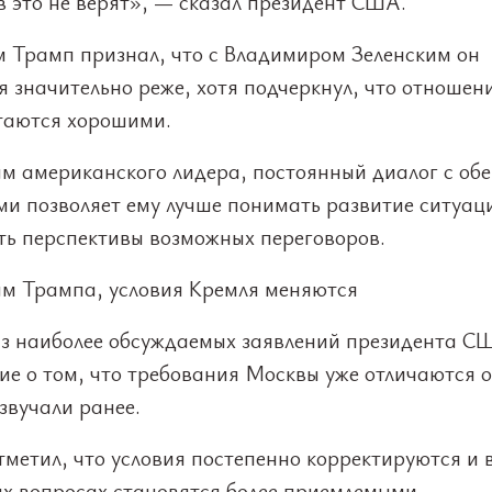
 это не верят», — сказал президент США.
м Трамп признал, что с Владимиром Зеленским он
 значительно реже, хотя подчеркнул, что отношен
таются хорошими.
ам американского лидера, постоянный диалог с об
ми позволяет ему лучше понимать развитие ситуац
ть перспективы возможных переговоров.
ам Трампа, условия Кремля меняются
з наиболее обсуждаемых заявлений президента С
е о том, что требования Москвы уже отличаются о
звучали ранее.
метил, что условия постепенно корректируются и 
ых вопросах становятся более приемлемыми.