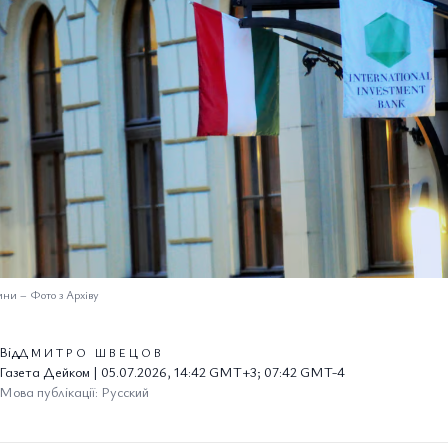
ини
–
Фото з Архіву
Від
ДМИТРО ШВЕЦОВ
Газета Дейком | 05.07.2026, 14:42 GMT+3; 07:42 GMT-4
Мова публікації: Русский