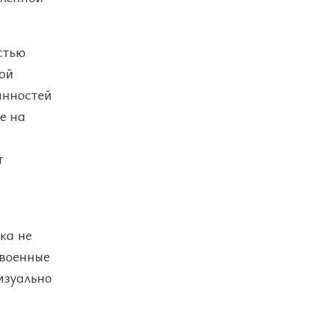
стью
ой
анностей
е на
т
ка не
 военные
изуально