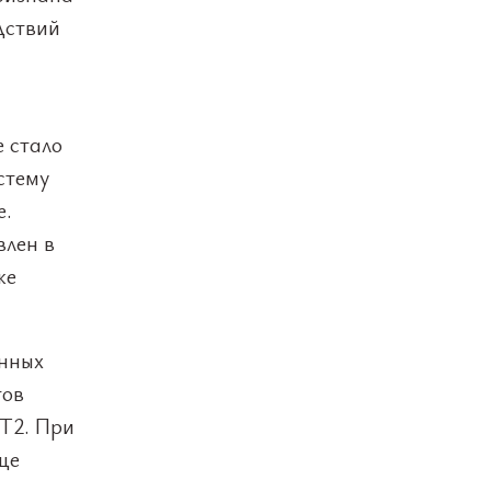
дствий
 стало
стему
е.
влен в
же
анных
тов
T2. При
ще