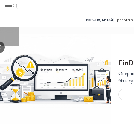
Переглянути
Переглянути
Переглянути
Переглянути
Переглянути
|
Тревога в
ЄВРОПА
,
КИТАЙ
❯
FinD
Операці
бізнесу