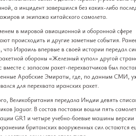
ной, а инцидент завершился без каких-либо после
сажиров и экипажа китайского самолета.
менем в мировой авиационной и оборонной сфере
ают происходить и другие заметные события. Ранее
, что Израиль впервые в своей истории передал си
ракетной обороны «Железный купол» другой стран
 вместе с запасом ракет-перехватчиков был поста
енные Арабские Эмираты, где, по данным СМИ, у
вался для перехвата иранских ракет.
ого, Великобритания передала Индии девять спис
ков Jaguar. В состав поставки вошли пять самоле
ации GR1 и четыре учебно-боевые машины версии 
 хранении британских вооруженных сил остаются е