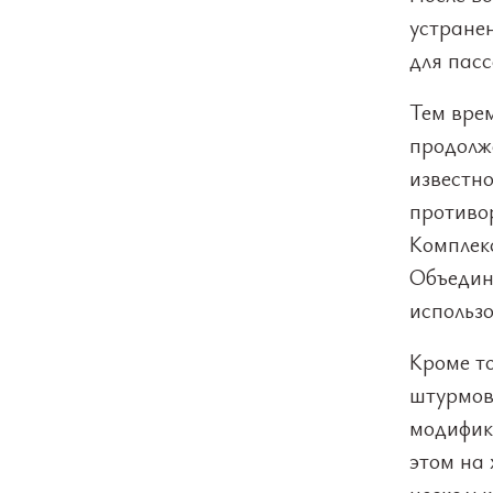
устранен
для пас
Тем вре
продолж
известно
противо
Комплекс
Объедин
использо
Кроме т
штурмови
модифик
этом на