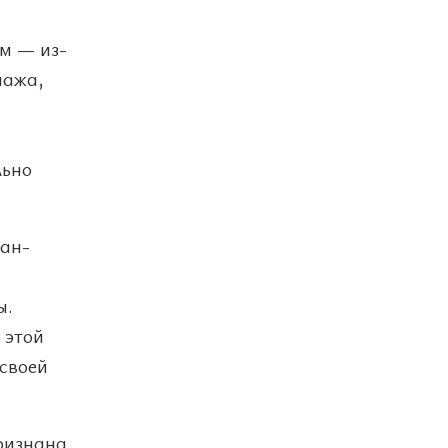
м — из-
пажа,
льно
ан-
ы.
 этой
 своей
признана