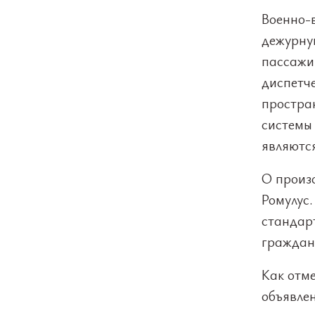
Военно-
дежурную
пассажи
диспетче
простра
системы
являются
О произ
Ромулус.
стандар
граждан
Как отме
объявлен