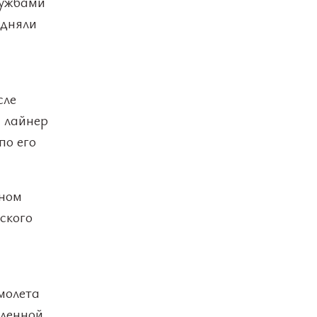
лужбами
одняли
сле
й лайнер
по его
дном
ского
молета
вленной