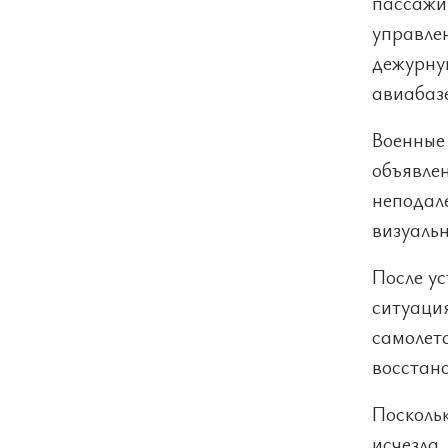
пассажи
управле
дежурну
авиабазе
Военные 
объявлен
неподале
визуаль
После у
ситуаци
самолета
восстан
Посколь
исчезла