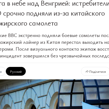
га в небе над Венгрией: истребител
срочно подняли из-за китайского
жирского самолета
кие ВВС экстренно подняли боевые самолеты посл
сажирский лайнер из Китая перестал выходить на
ерами. После визуального контакта экипаж восс
и инцидент завершился без чрезвычайных последс
ка
Русский
Поділитися