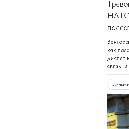
Трево
НАТО 
пасса
Венгерс
как пас
диспетч
связь, 
Українсь