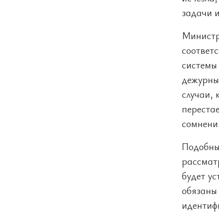
задачи и
Министр
соответ
системы
дежурны
случаи, 
перестае
сомнения
Подобны
рассматр
будет у
обязаны 
идентифи