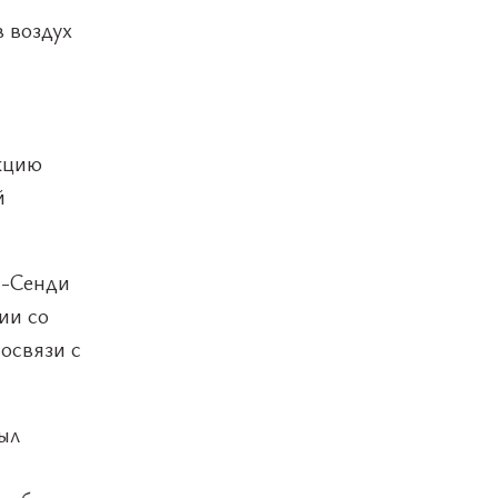
 воздух
кцию
й
н-Сенди
ии со
освязи с
ыл