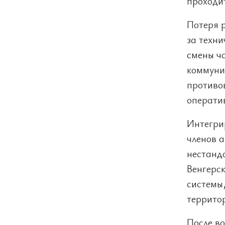
проходит
Потеря 
за техн
смены ча
коммуни
противо
операти
Интегри
членов а
нестанд
Венгерск
системы
террито
После в