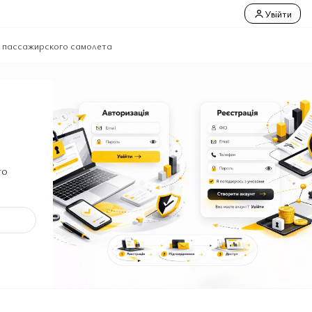
Увійти
о пассажирского самолета
го