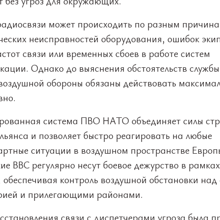
 без угроз для окружающих.
радиосвязи может происходить по разным причина
ических неисправностей оборудования, ошибок эки
стот связи или временных сбоев в работе систем
кации. Однако до выяснения обстоятельств службы
воздушной обороны обязаны действовать максима
вно.
рованная система ПВО НАТО объединяет силы стр
льянса и позволяет быстро реагировать на любые
артные ситуации в воздушном пространстве Европ
ие ВВС регулярно несут боевое дежурство в рамках
, обеспечивая контроль воздушной обстановки над
рией и прилегающими районами.
осстановления связи с диспетчерами угроза была 