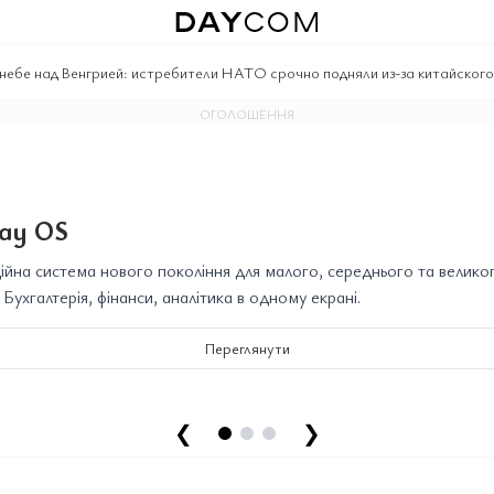
 небе над Венгрией: истребители НАТО срочно подняли из-за китайског
ОГОЛОШЕННЯ
ay OS
йна система нового покоління для малого, середнього та велико
. Бухгалтерія, фінанси, аналітика в одному екрані.
Переглянути
❮
❯