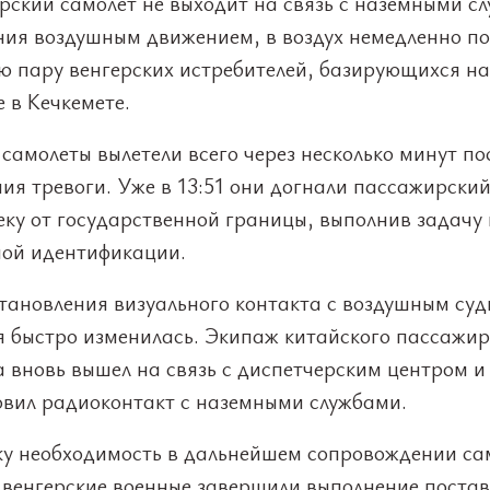
рский самолет не выходит на связь с наземными с
ния воздушным движением, в воздух немедленно п
ю пару венгерских истребителей, базирующихся на
 в Кечкемете.
самолеты вылетели всего через несколько минут по
ия тревоги. Уже в 13:51 они догнали пассажирски
ку от государственной границы, выполнив задачу 
ной идентификации.
становления визуального контакта с воздушным су
я быстро изменилась. Экипаж китайского пассажир
 вновь вышел на связь с диспетчерским центром и
овил радиоконтакт с наземными службами.
ку необходимость в дальнейшем сопровождении са
, венгерские военные завершили выполнение поста