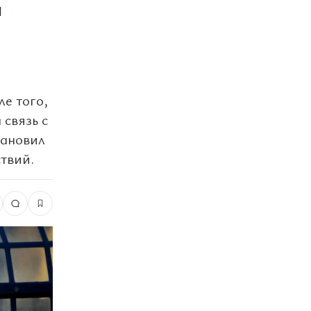
и
е того,
 связь с
тановил
твий.