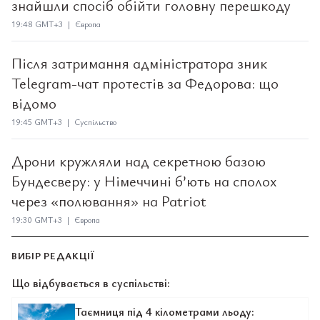
знайшли спосіб обійти головну перешкоду
19:48 GMT+3 | Європа
Після затримання адміністратора зник
Telegram-чат протестів за Федорова: що
відомо
19:45 GMT+3 | Суспільство
Дрони кружляли над секретною базою
Бундесверу: у Німеччині б’ють на сполох
через «полювання» на Patriot
19:30 GMT+3 | Європа
ВИБІР РЕДАКЦІЇ
Що відбувається в суспільстві:
Таємниця під 4 кілометрами льоду: