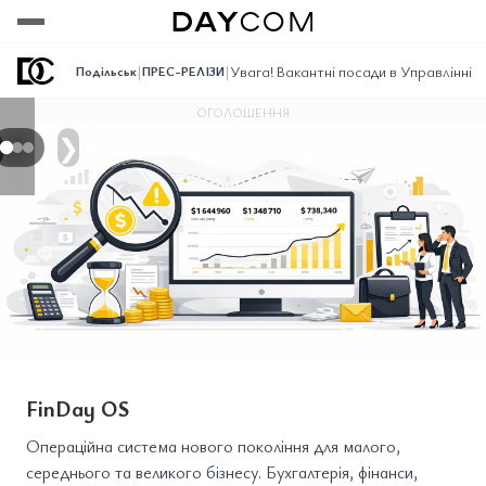
Переглянути
Переглянути
Переглянути
|
|
Увага! Вакантні посади в Управлінні е
Подільськ
ПРЕС-РЕЛІЗИ
ОГОЛОШЕННЯ
❯
FinDay OS
Операційна система нового покоління для малого,
середнього та великого бізнесу. Бухгалтерія, фінанси,