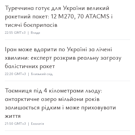
Туреччина готує для України великий
ракетний пакет: 12 M270, 70 ATACMS і
тисячі боєприпасів
22:55 GMT+3 | Влада
Іран може вдарити по Україні за лічені
хвилини: експерт розкрив реальну загрозу
балістичних ракет
22:20 GMT+3 | Близький схід
Таємниця під 4 кілометрами льоду:
антарктичне озеро мільйони років
залишається рідким і може приховувати
життя
21:50 GMT+3 | Екологія