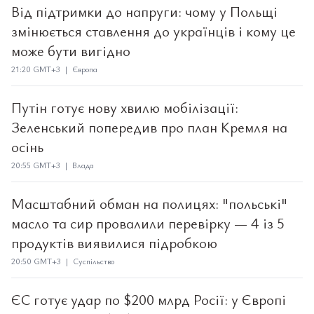
Від підтримки до напруги: чому у Польщі
змінюється ставлення до українців і кому це
може бути вигідно
21:20 GMT+3 | Європа
Путін готує нову хвилю мобілізації:
Зеленський попередив про план Кремля на
осінь
20:55 GMT+3 | Влада
Масштабний обман на полицях: "польські"
масло та сир провалили перевірку — 4 із 5
продуктів виявилися підробкою
20:50 GMT+3 | Суспільство
ЄС готує удар по $200 млрд Росії: у Європі