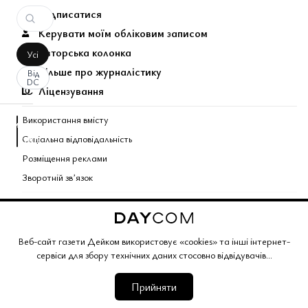
Підписатися
Керувати моїм обліковим записом
Авторська колонка
Усі
Більше про журналістику
Від
DC
Ліцензування
Використання вмісту
аписати
Соціальна відповідальність
оментар
За
вашим
Розміщення реклами
запитом
Зворотній звʼязок
коментарів
Поєднані теми газети
не
знайдено.
Copyright © 2026 Газета Дейком
. Всі права захищено.
Веб-сайт газети Дейком використовує «cookies» та інші інтернет-
сервіси для збору технічних даних стосовно відвідувачів...
Корпоративний розділ
Газета Дейком
Угоди та партнерство
Працюйте з нами
Політика конфіденційності
Редакційна політика
Умови обслуговування
Умови продажу
Мапа сайту
Прийняти
web application version 3.0.0441