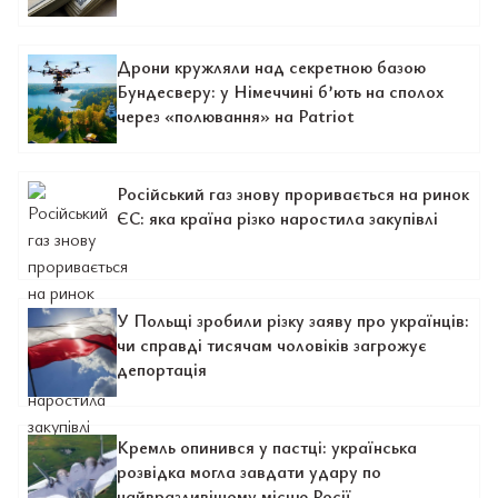
Дрони кружляли над секретною базою
Бундесверу: у Німеччині б’ють на сполох
через «полювання» на Patriot
Російський газ знову проривається на ринок
ЄС: яка країна різко наростила закупівлі
У Польщі зробили різку заяву про українців:
чи справді тисячам чоловіків загрожує
депортація
Кремль опинився у пастці: українська
розвідка могла завдати удару по
найвразливішому місцю Росії