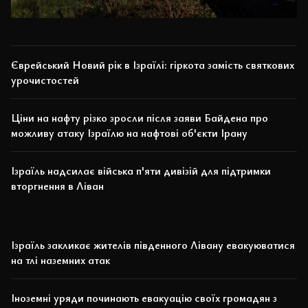
Єврейський Новий рік в Ізраїлі: гіркота замість святкових
урочистостей
Ціни на нафту різко зросли після заяви Байдена про
можливу атаку Ізраїлю на нафтові об'єкти Ірану
Ізраїль надсилає війська п'яти дивізій для підтримки
вторгнення в Ліван
Ізраїль закликає жителів південного Лівану евакуюватися
на тлі наземних атак
Іноземні уряди починають евакуацію своїх громадян з