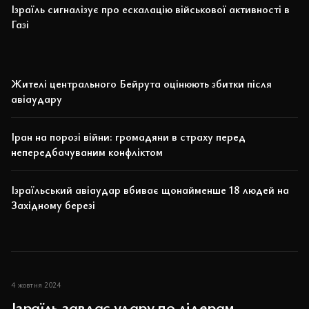
Ізраїль сигналізує про ескалацію військової активності в
Газі
Жителі центрального Бейрута оцінюють збитки після
авіаудару
Іран на порозі війни: громадяни в страху перед
непередбачуваним конфліктом
Ізраїльський авіаудар вбиває щонайменше 18 людей на
Західному березі
4 жовтня 2024
Ізраїль завдає удару по лідерам