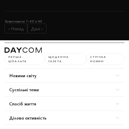
Завантажено 1–40 із 40
‹ Назад
Далі ›
ПЕРША
ЩОДЕННА
СТРІЧКА
ШПАЛЬТА
ГАЗЕТА
НОВИН
Новини світу
Суспільні теми
Спосіб життя
Ділова активність