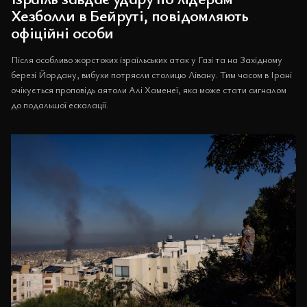
Хезболли в Бейруті, повідомляють
офіційні особи
Після особливо жорстоких ізраїльських атак у Газі та на Західному
березі Йордану, вибухи потрясли столицю Лівану. Тим часом в Ірані
очікується проповідь аятоли Алі Хаменеї, яка може стати сигналом
до подальшої ескалації.