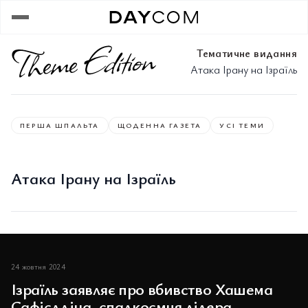
Тематичне видання
Атака Ірану на Ізраїль
ПЕРША ШПАЛЬТА
ЩОДЕННА ГАЗЕТА
УСІ ТЕМИ
Атака Ірану на Ізраїль
24 жовтня 2024
Ізраїль заявляє про вбивство Хашема
Сафієддіна, спадкоємця лідера