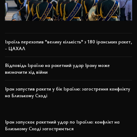
Ізраїль перехопив "велику кількість" з 180 іранських ракет,
- ЦАХАЛ
Відповідь Ізраїлю на ракетний удар Ірану може
визначити хід війни
Іран запустив ракети у бік Ізраїлю: загострення конфлікту
на Близькому Сході
Іран запускає ракетний удар по Ізраїлю: конфлікт на
Близькому Сході загострюється