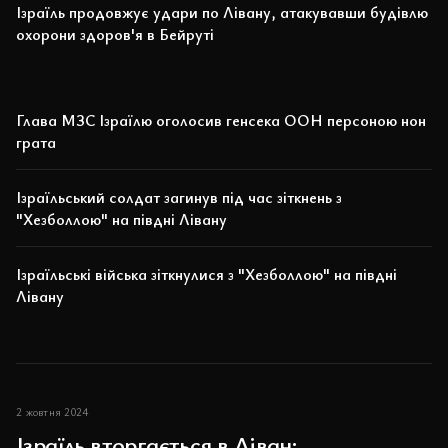
Ізраїль продовжує удари по Лівану, атакувавши будівлю
охорони здоров'я в Бейруті
Глава МЗС Ізраїлю оголосив генсека ООН персоною нон
грата
Ізраїльський солдат загинув під час зіткнень з
"Хезболлою" на півдні Лівану
Ізраїльські війська зіткнулися з "Хезболлою" на півдні
Лівану
2 жовтня 2024
Ізраїль вторгається в Ліван: