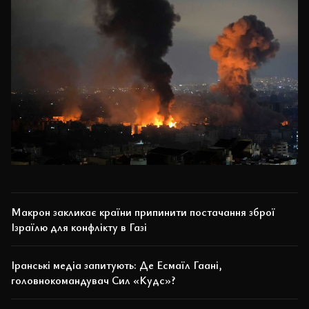
Макрон закликає країни припинити постачання зброї
Ізраїлю для конфлікту в Газі
Іранські медіа запитують: Де Есмаїл Гаані,
головнокомандувач Сил «Кудс»?