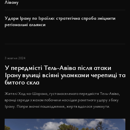
Лівану
Удари Ірану по Ізраїлю: стратегічна спроба зміцнити
регіональні альянси
3 жовтня 2024
У передмісті Тель-Авіва після атаки
Ірану вулиці всіяні уламками черепиці та
битого скла
Жителі Ход-ха-Шарона, густонаселеного передмістя Тель-Авіва,
вранці середи з жахом побачили наслідки ракетного удару з боку
Ірану. Попри значні пошкодження, жертв вдалося уникнути.