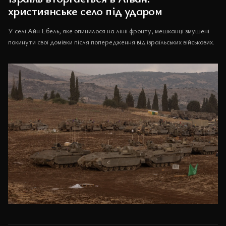
християнське село під ударом
У селі Айн Ебель, яке опинилося на лінії фронту, мешканці змушені
покинути свої домівки після попередження від ізраїльських військових.