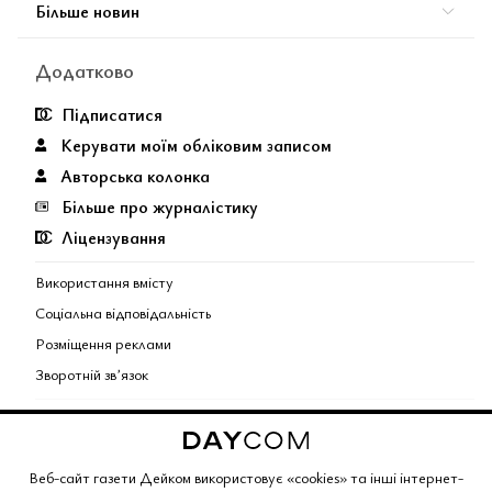
Більше новин
Додатково
Підписатися
Керувати моїм обліковим записом
Авторська колонка
Більше про журналістику
Ліцензування
Використання вмісту
Соціальна відповідальність
Розміщення реклами
Зворотній звʼязок
Поєднані теми газети
Copyright © 2026 Газета Дейком
. Всі права захищено.
Веб-сайт газети Дейком використовує «cookies» та інші інтернет-