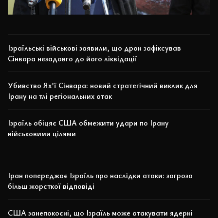
Ізраїльські військові заявили, що дрон зафіксував
Сінвара незадовго до його ліквідації
Убивство Ях’ї Сінвара: новий стратегічний виклик для
Ірану на тлі регіональних атак
Ізраїль обіцяє США обмежити удари по Ірану
військовими цілями
Іран попереджає Ізраїль про наслідки атаки: загроза
більш жорсткої відповіді
США занепокоєні, що Ізраїль може атакувати ядерні