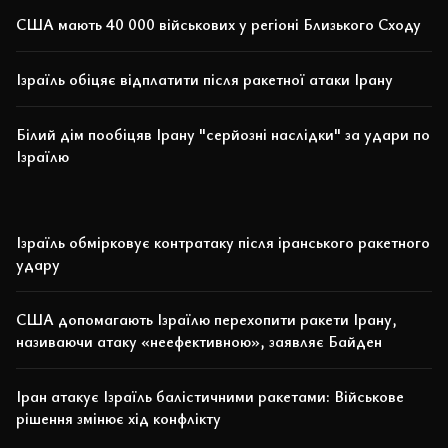
США мають 40 000 військових у регіоні Близького Сходу
Ізраїль обіцяє відплатити після ракетної атаки Ірану
Білий дім пообіцяв Ірану "серйозні наслідки" за удари по
Ізраїлю
Ізраїль обмірковує контратаку після іранського ракетного
удару
США допомагають Ізраїлю перехопити ракети Ірану,
називаючи атаку «неефективною», заявляє Байден
Іран атакує Ізраїль балістичними ракетами: Військове
рішення змінює хід конфлікту