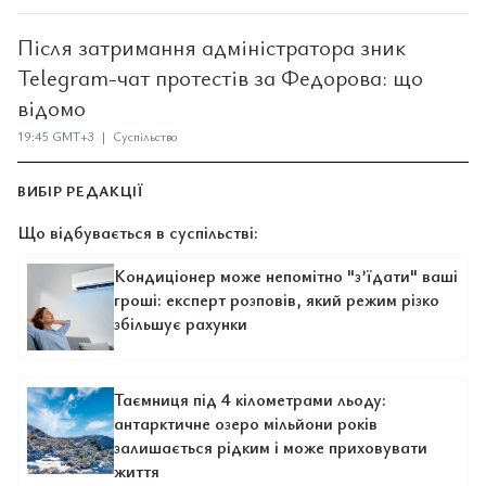
Після затримання адміністратора зник
Telegram-чат протестів за Федорова: що
відомо
19:45 GMT+3 | Суспільство
ВИБІР РЕДАКЦІЇ
Що відбувається в суспільстві:
Кондиціонер може непомітно "з’їдати" ваші
гроші: експерт розповів, який режим різко
збільшує рахунки
Таємниця під 4 кілометрами льоду:
антарктичне озеро мільйони років
залишається рідким і може приховувати
життя