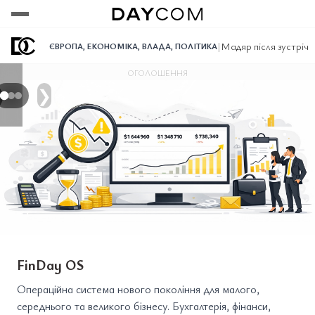
Переглянути
Переглянути
Переглянути
|
Мадяр після зустрічі 
ЄВРОПА
,
ЕКОНОМІКА
,
ВЛАДА
,
ПОЛІТИКА
ОГОЛОШЕННЯ
❯
FinDay OS
Операційна система нового покоління для малого,
середнього та великого бізнесу. Бухгалтерія, фінанси,