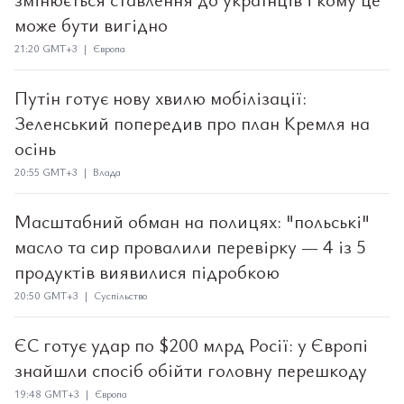
може бути вигідно
21:20 GMT+3 | Європа
Путін готує нову хвилю мобілізації:
Зеленський попередив про план Кремля на
осінь
20:55 GMT+3 | Влада
Масштабний обман на полицях: "польські"
масло та сир провалили перевірку — 4 із 5
продуктів виявилися підробкою
20:50 GMT+3 | Суспільство
ЄС готує удар по $200 млрд Росії: у Європі
знайшли спосіб обійти головну перешкоду
19:48 GMT+3 | Європа