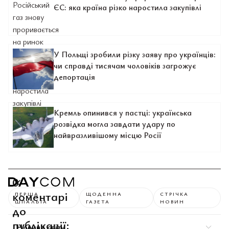
ЄС: яка країна різко наростила закупівлі
У Польщі зробили різку заяву про українців:
чи справді тисячам чоловіків загрожує
депортація
Кремль опинився у пастці: українська
розвідка могла завдати удару по
найвразливішому місцю Росії
0
коментарі
ПЕРША
ЩОДЕННА
СТРІЧКА
ШПАЛЬТА
ГАЗЕТА
НОВИН
до
публікації:
Новини світу