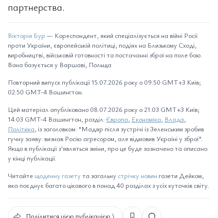
партнерства.
Вікторія Бур
— Кореспондент, який спеціалізується на війні Росії
проти України, європейській політиці, подіях на Близькому Сході,
виробництві, військовій готовності та постачанні зброї на поле бою.
Вона базується у Варшаві, Польща
Повторний випуск публікації 15.07.2026 року о 09:50 GMT+3 Київ;
02:50 GMT-4 Вашингтон.
Цей матеріал опубліковано 08.07.2026 року о 21:03 GMT+3 Київ;
14:03 GMT-4 Вашингтон, розділ:
Європа
,
Економіка
,
Влада
,
Політика
, із заголовком: "Мадяр після зустрічі із Зеленським зробив
гучну заяву: визнав Росію агресором, але відмовив Україні у зброї".
Якщо в публікації з'являться зміни, про це буде зазначено та описано
у кінці публікації.
Читайте
щоденну газету
та загальну
стрічку новин
газети Дейком,
яка поєднує багато цікавого в понад 40 розділах з усіх куточків світу.
Поділитися цією публікацією ⟩