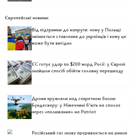
Європейські новини:
Від підтримки до напруги: чому у Польщі
змінюється ставлення до українців і кому це
може бути вигідно
ЄС готує удар по $200 млрд Росії: у Європі
знайшли спосіб обійти головну перешкоду
Дрони кружляли над секретною базою
Бундесверу: у Німеччині б’ють на сполох
через «полювання» на Patriot
Російський газ знову проривається на ринок