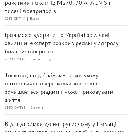
ракетний пакет: 12 M270, 70 ATACMS і
тисячі боєприпасів
22:55 GMT+3 | Влада
Іран може вдарити по Україні за лічені
хвилини: експерт розкрив реальну загрозу
балістичних ракет
22:20 GMT+3 | Близький схід
Таємниця під 4 кілометрами льоду:
антарктичне озеро мільйони років
залишається рідким і може приховувати
життя
21:50 GMT+3 | Екологія
Від підтримки до напруги: чому у Польщі
змінюється ставлення до українців і кому це