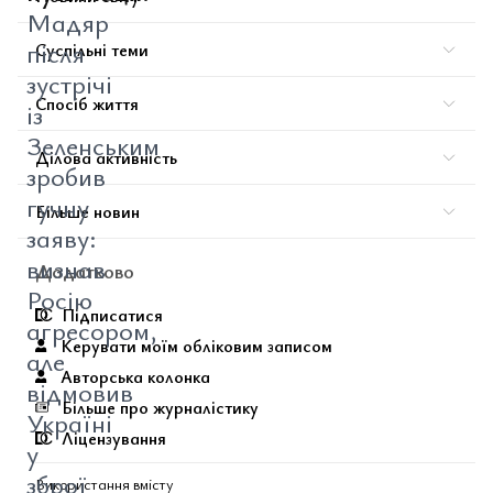
Мадяр
після
Суспільні теми
зустрічі
Спосіб життя
із
Зеленським
Ділова активність
зробив
гучну
Більше новин
заяву:
визнав
Додатково
Росію
Підписатися
агресором,
Керувати моїм обліковим записом
але
Авторська колонка
відмовив
Більше про журналістику
Україні
Ліцензування
у
зброї
Використання вмісту