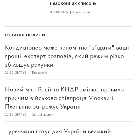
незаконних списань
07.08.2026
|
Суспільство
ОСТАННІ НОВИНИ
Кондиціонер може непомітно "з’їдати" ваші
гроші: експерт розповів, який режим різко
збільшує рахунки
23:50 GMT+3 | Технології
Новий міст Росії та КНДР змінює правила
гри: чим військова співпраця Москви і
Пхеньяна загрожує Україні
23:20 GMT+3 | Світові новини
Туреччина готує для України великий