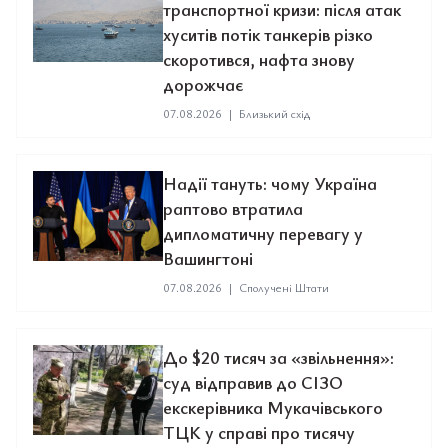
транспортної кризи: після атак
хуситів потік танкерів різко
скоротився, нафта знову
дорожчає
07.08.2026
|
Близький схід
Надії тануть: чому Україна
раптово втратила
дипломатичну перевагу у
Вашингтоні
07.08.2026
|
Сполучені Штати
До $20 тисяч за «звільнення»:
суд відправив до СІЗО
екскерівника Мукачівського
ТЦК у справі про тисячу