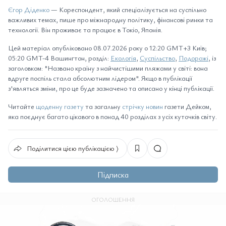
Єгор Діденко
— Кореспондент, який спеціалізується на суспільно
важливих темах, пише про міжнародну політику, фінансові ринки та
технології. Він проживає та працює в Токіо, Японія.
Цей матеріал опубліковано 08.07.2026 року о 12:20 GMT+3 Київ;
05:20 GMT-4 Вашингтон, розділ:
Екологія
,
Суспільство
,
Подорожі
, із
заголовком: "Названо країну з найчистішими пляжами у світі: вона
вдруге поспіль стала абсолютним лідером". Якщо в публікації
з'являться зміни, про це буде зазначено та описано у кінці публікації.
Читайте
щоденну газету
та загальну
стрічку новин
газети Дейком,
яка поєднує багато цікавого в понад 40 розділах з усіх куточків світу.
Поділитися цією публікацією ⟩
Підписка
ОГОЛОШЕННЯ