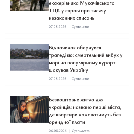
екскерівника Мукачівського
ТЦК у справі про тисячу
незаконних списань
07.08.2026
|
Суспільство
Відпочинок обернувся
трагедією: смертельний вибух у
морі на популярному курорті
шокував Україну
07.08.2026
|
Суспільство
Безкоштовне житло для
українців: названо перші міста,
де квартири надаватимуть без
орендної плати
06.08.2026
|
Суспільство