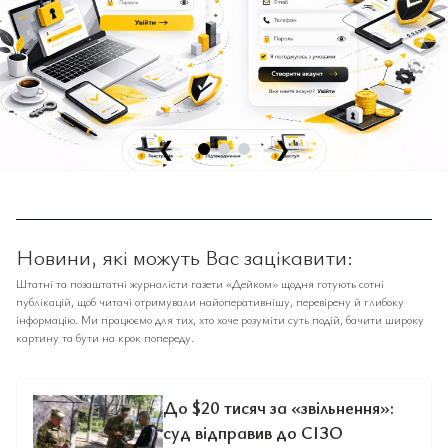
❮
❯
Новини, які можуть Вас зацікавити:
Штатні та позаштатні журналісти газети «Дейком» щодня готують сотні
публікацій, щоб читачі отримували найоперативнішу, перевірену й глибоку
інформацію. Ми працюємо для тих, хто хоче розуміти суть подій, бачити широку
картину та бути на крок попереду.
До $20 тисяч за «звільнення»:
суд відправив до СІЗО