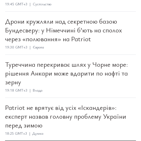
19:45 GMT+3 | Суспільство
Дрони кружляли над секретною базою
Бундесверу: у Німеччині б’ють на сполох
через «полювання» на Patriot
19:30 GMT+3 | Європа
Туреччина перекриває шлях у Чорне море:
рішення Анкари може вдарити по нафті та
зерну
19:18 GMT+3 | Влада
Patriot не врятує від усіх «Іскандерів»:
експерт назвав головну проблему України
перед зимою
18:25 GMT+3 | Думка