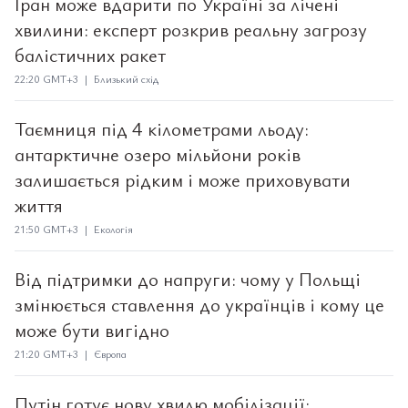
Іран може вдарити по Україні за лічені
хвилини: експерт розкрив реальну загрозу
балістичних ракет
22:20 GMT+3 | Близький схід
Таємниця під 4 кілометрами льоду:
антарктичне озеро мільйони років
залишається рідким і може приховувати
життя
21:50 GMT+3 | Екологія
Від підтримки до напруги: чому у Польщі
змінюється ставлення до українців і кому це
може бути вигідно
21:20 GMT+3 | Європа
Путін готує нову хвилю мобілізації: