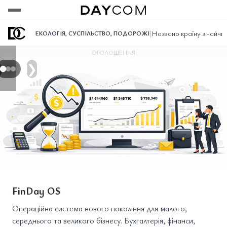
Переглянути
Переглянути
Переглянути
|
Названо країну з найчи
ЕКОЛОГІЯ
,
СУСПІЛЬСТВО
,
ПОДОРОЖІ
ОГОЛОШЕННЯ
❯
FinDay OS
Операційна система нового покоління для малого,
середнього та великого бізнесу. Бухгалтерія, фінанси,