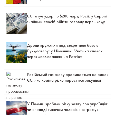
ЄС готує удар по $200 млрд Росії: у Європі
знайшли спосіб обійти головну перешкоду
Дрони кружляли над секретною базою
Бундесверу: у Німеччині б’ють на сполох
через «полювання» на Patriot
Російський газ знову проривається на ринок
ЄС: яка країна різко наростила закупівлі
У Польщі зробили різку заяву про українців:
чи справді тисячам чоловіків загрожує