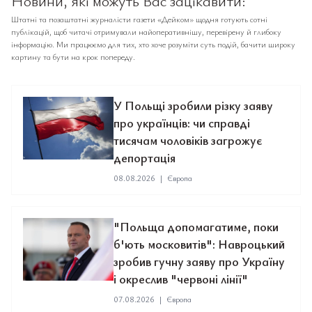
Новини, які можуть Вас зацікавити:
Штатні та позаштатні журналісти газети «Дейком» щодня готують сотні
публікацій, щоб читачі отримували найоперативнішу, перевірену й глибоку
інформацію. Ми працюємо для тих, хто хоче розуміти суть подій, бачити широку
картину та бути на крок попереду.
У Польщі зробили різку заяву
про українців: чи справді
тисячам чоловіків загрожує
депортація
08.08.2026
|
Європа
"Польща допомагатиме, поки
б'ють московитів": Навроцький
зробив гучну заяву про Україну
і окреслив "червоні лінії"
07.08.2026
|
Європа