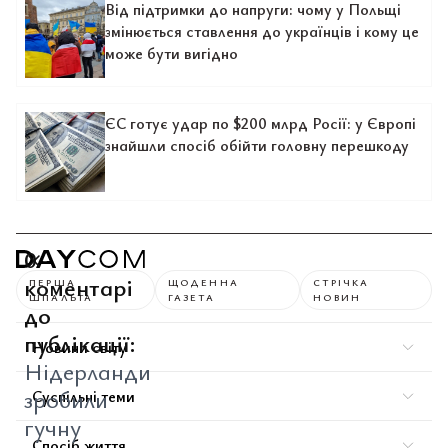
Від підтримки до напруги: чому у Польщі
змінюється ставлення до українців і кому це
може бути вигідно
ЄС готує удар по $200 млрд Росії: у Європі
знайшли спосіб обійти головну перешкоду
0
коментарі
ПЕРША
ЩОДЕННА
СТРІЧКА
ШПАЛЬТА
ГАЗЕТА
НОВИН
до
публікації:
Новини світу
Нідерланди
зробили
Суспільні теми
гучну
Спосіб життя