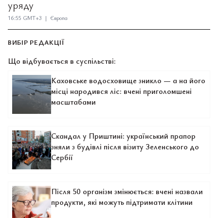
уряду
16:55 GMT+3 | Європа
ВИБІР РЕДАКЦІЇ
Що відбувається в суспільстві:
Каховське водосховище зникло — а на його
місці народився ліс: вчені приголомшені
масштабами
Скандал у Приштині: український прапор
зняли з будівлі після візиту Зеленського до
Сербії
Після 50 організм змінюється: вчені назвали
продукти, які можуть підтримати клітини