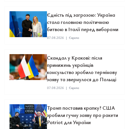
Єдність під загрозою: Україна
стала головною політичною
битвою в Італії перед виборами
07.08.2026
|
Європа
Скандал у Кракові: після
принижень українців
консульство зробило термінову
заяву та звернулося до Польщі
07.08.2026
|
Європа
Трамп поставив крапку? США
зробили гучну заяву про ракети
Patriot для України