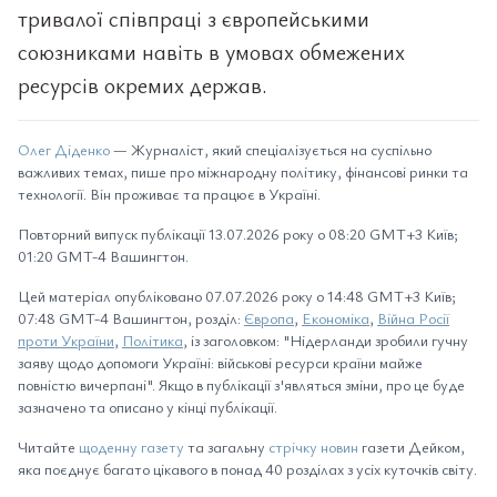
тривалої співпраці з європейськими
союзниками навіть в умовах обмежених
ресурсів окремих держав.
Олег Діденко
— Журналіст, який спеціалізується на суспільно
важливих темах, пише про міжнародну політику, фінансові ринки та
технології. Він проживає та працює в Україні.
Повторний випуск публікації 13.07.2026 року о 08:20 GMT+3 Київ;
01:20 GMT-4 Вашингтон.
Цей матеріал опубліковано 07.07.2026 року о 14:48 GMT+3 Київ;
07:48 GMT-4 Вашингтон, розділ:
Європа
,
Економіка
,
Війна Росії
проти України
,
Політика
, із заголовком: "Нідерланди зробили гучну
заяву щодо допомоги Україні: військові ресурси країни майже
повністю вичерпані". Якщо в публікації з'являться зміни, про це буде
зазначено та описано у кінці публікації.
Читайте
щоденну газету
та загальну
стрічку новин
газети Дейком,
яка поєднує багато цікавого в понад 40 розділах з усіх куточків світу.