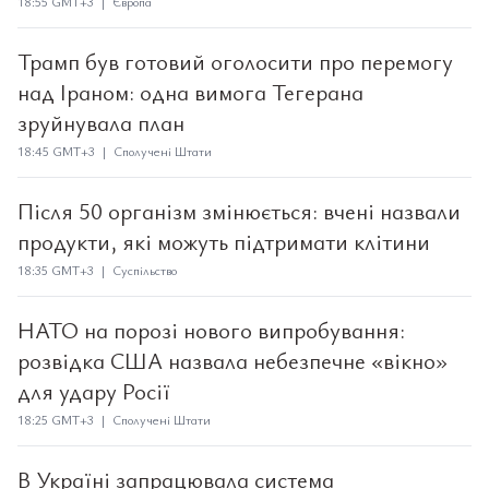
18:55 GMT+3 | Європа
Трамп був готовий оголосити про перемогу
над Іраном: одна вимога Тегерана
зруйнувала план
18:45 GMT+3 | Сполучені Штати
Після 50 організм змінюється: вчені назвали
продукти, які можуть підтримати клітини
18:35 GMT+3 | Суспільство
НАТО на порозі нового випробування:
розвідка США назвала небезпечне «вікно»
для удару Росії
18:25 GMT+3 | Сполучені Штати
В Україні запрацювала система