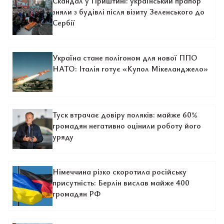
Скандал у Приштині: український прапор
зняли з будівлі після візиту Зеленського до
Сербії
Україна стане полігоном для нової ППО
НАТО: Італія готує «Купол Мікеланджело»
Туск втрачає довіру поляків: майже 60%
громадян негативно оцінили роботу його
уряду
Німеччина різко скоротила російську
присутність: Берлін вислав майже 400
громадян РФ