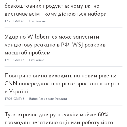
безкоштовних продуктів: чому їжі не
вистачає всім і кому дістаються набори
17:20 GMT+3 | Суспільство
Удар по Wildberries може запустити
ланцюгову реакцію в РФ: WSJ розкрив
масштаб проблем
17:10 GMT+3 | Економіка
Повітряна війна виходить на новий рівень:
CNN попереджає про різке зростання жертв
в Україні
17:05 GMT+3 | Війна Росії проти України
Туск втрачає довіру поляків: майже 60%
громадян негативно оцінили роботу його