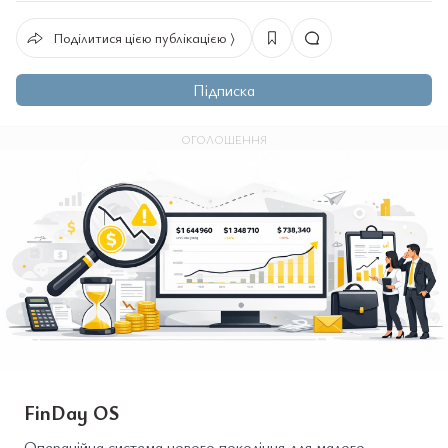
Поділитися цією публікацією ⟩
Підписка
ОГОЛОШЕННЯ
FinDay OS
Операційна система нового покоління для малого,