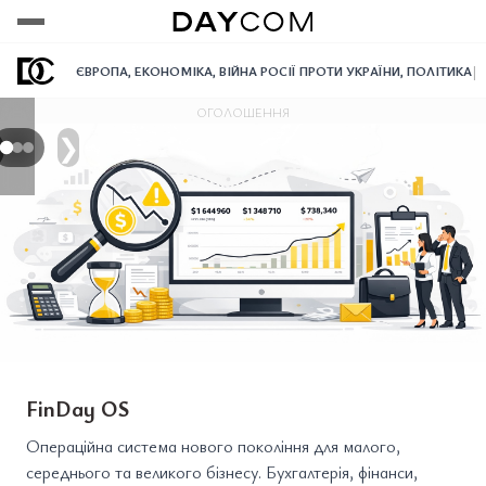
Переглянути
Переглянути
Переглянути
|
Н
ЄВРОПА
,
ЕКОНОМІКА
,
ВІЙНА РОСІЇ ПРОТИ УКРАЇНИ
,
ПОЛІТИКА
ОГОЛОШЕННЯ
❯
FinDay OS
Операційна система нового покоління для малого,
середнього та великого бізнесу. Бухгалтерія, фінанси,