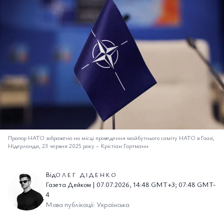
Прапор НАТО зображено на місці проведення майбутнього саміту НАТО в Гаазі,
Нідерланди, 23 червня 2025 року
–
Крістіан Гартманн
Від
ОЛЕГ ДІДЕНКО
Газета Дейком | 07.07.2026, 14:48 GMT+3; 07:48 GMT-
4
Мова публікації: Українська