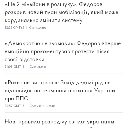
«Не 2 мільйони в розшуку»: Федоров
розкрив новий план мобілізації, який може
кардинально змінити систему
22:55 GMT+3 | Суспільство
«Демократію не зламали»: Федоров вперше
емоційно прокоментував протести після
своєї відставки
21:05 GMT+3 | Суспільство
«Ракет не вистачає»: Захід дедалі рідше
відповідає на термінові прохання України
про ППО
20:57 GMT+3 | Сполучені Штати
Нові правила розподілу світла: українцям