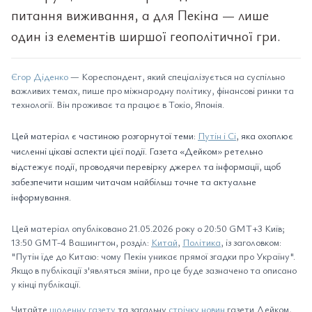
питання виживання, а для Пекіна — лише
один із елементів ширшої геополітичної гри.
Єгор Діденко
— Кореспондент, який спеціалізується на суспільно
важливих темах, пише про міжнародну політику, фінансові ринки та
технології. Він проживає та працює в Токіо, Японія.
Цей матеріал є частиною розгорнутої теми:
Путін і Сі
, яка охоплює
численні цікаві аспекти цієї події. Газета «Дейком» ретельно
відстежує події, проводячи перевірку джерел та інформації, щоб
забезпечити нашим читачам найбільш точне та актуальне
інформування.
Цей матеріал опубліковано 21.05.2026 року о 20:50 GMT+3 Київ;
13:50 GMT-4 Вашингтон, розділ:
Китай
,
Політика
, із заголовком:
"Путін їде до Китаю: чому Пекін уникає прямої згадки про Україну".
Якщо в публікації з'являться зміни, про це буде зазначено та описано
у кінці публікації.
Читайте
щоденну газету
та загальну
стрічку новин
газети Дейком,