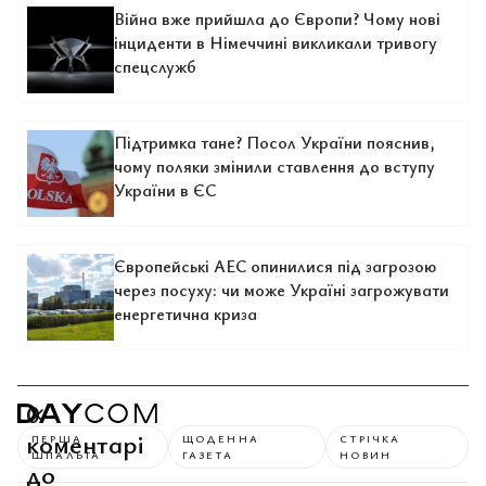
Війна вже прийшла до Європи? Чому нові
інциденти в Німеччині викликали тривогу
спецслужб
Підтримка тане? Посол України пояснив,
чому поляки змінили ставлення до вступу
України в ЄС
Європейські АЕС опинилися під загрозою
через посуху: чи може Україні загрожувати
енергетична криза
0
коментарі
ПЕРША
ЩОДЕННА
СТРІЧКА
ШПАЛЬТА
ГАЗЕТА
НОВИН
до