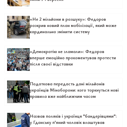
«Не 2 мільйони в розшуку»: Федоров
розкрив новий план мобілізації, який може
кардинально змінити систему
«Демократію не зламали»: Федоров
вперше емоційно прокоментував протести
після своєї відставки
Податкова передасть дані мільйонів
українців Міноборони: кого торкнуться нові
правила вже найближчим часом
Назвав поляків і українця "бандерівцями":
у Гданську п'яний чоловік влаштував