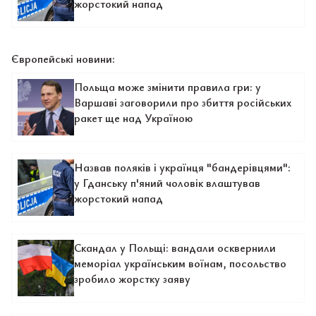
жорстокий напад
Європейські новини:
Польща може змінити правила гри: у
Варшаві заговорили про збиття російських
ракет ще над Україною
Назвав поляків і українця "бандерівцями":
у Гданську п'яний чоловік влаштував
жорстокий напад
Скандал у Польщі: вандали осквернили
меморіал українським воїнам, посольство
зробило жорстку заяву