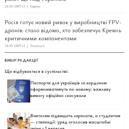
20:30 GMT+3 | Європа
Росія готує новий ривок у виробництві FPV-
дронів: стало відомо, хто забезпечує Кремль
критичними компонентами
18:45 GMT+3 | Технології
ВИБІР РЕДАКЦІЇ
Що відбувається в суспільстві:
Паспорти для українців за кордоном
оформлюватимуть по-новому: важливу
вимогу офіційно скасували
Вчителям підвищать зарплати, а студентам
— стипендії: уряд оголосив масштабні
зміни з 1 вересня