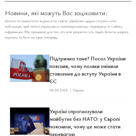
Новини, які можуть Вас зацікавити:
Штатні та позаштатні журналісти газети «Дейком» щодня готують сотні
публікацій, щоб читачі отримували найоперативнішу, перевірену й глибоку
інформацію. Ми працюємо для тих, хто хоче розуміти суть подій, бачити широку
картину та бути на крок попереду.
Підтримка тане? Посол України
пояснив, чому поляки змінили
ставлення до вступу України в
ЄС
06.08.2026
|
Європа
Україні спрогнозували
майбутнє без НАТО: у Європі
пояснили, чому це може стати
перевагою