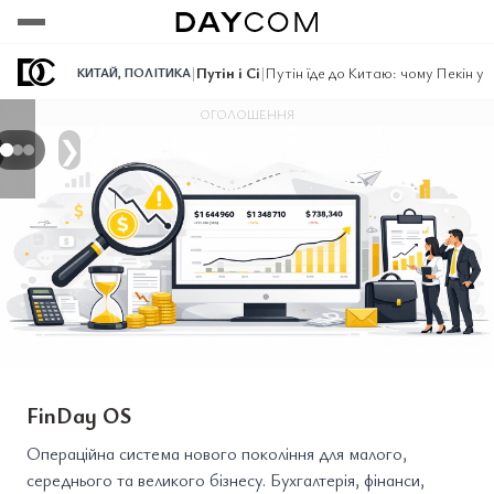
Переглянути
Переглянути
Переглянути
|
Путін і Сі
|
Путін їде до Китаю: чому Пекін ун
КИТАЙ
,
ПОЛІТИКА
ОГОЛОШЕННЯ
❯
FinDay OS
Операційна система нового покоління для малого,
середнього та великого бізнесу. Бухгалтерія, фінанси,