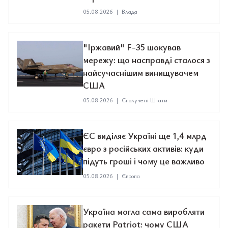
05.08.2026
|
Влада
"Іржавий" F-35 шокував
мережу: що насправді сталося з
найсучаснішим винищувачем
США
05.08.2026
|
Сполучені Штати
ЄС виділяє Україні ще 1,4 млрд
євро з російських активів: куди
підуть гроші і чому це важливо
05.08.2026
|
Європа
Україна могла сама виробляти
ракети Patriot: чому США