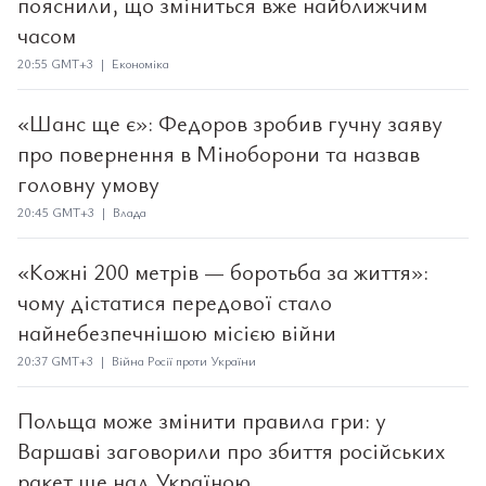
пояснили, що зміниться вже найближчим
часом
20:55 GMT+3 | Економіка
«Шанс ще є»: Федоров зробив гучну заяву
про повернення в Міноборони та назвав
головну умову
20:45 GMT+3 | Влада
«Кожні 200 метрів — боротьба за життя»:
чому дістатися передової стало
найнебезпечнішою місією війни
20:37 GMT+3 | Війна Росії проти України
Польща може змінити правила гри: у
Варшаві заговорили про збиття російських
ракет ще над Україною