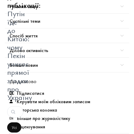
публікації:
Новини світу
Путін
їде
Суспільні теми
до
Спосіб життя
Китаю:
чому
Ділова активність
Пекін
уникає
Більше новин
прямої
згадки
Додатково
про
Підписатися
Україну
Керувати моїм обліковим записом
Авторська колонка
Більше про журналістику
Ліцензування
Усі