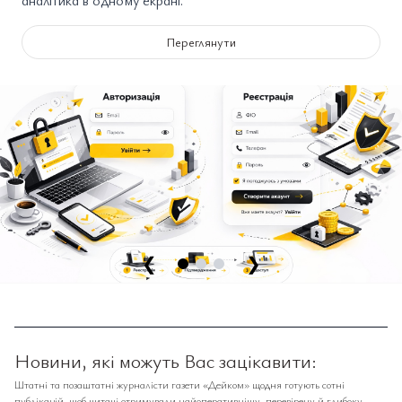
аналітика в одному екрані.
Переглянути
❮
❯
Новини, які можуть Вас зацікавити:
Штатні та позаштатні журналісти газети «Дейком» щодня готують сотні
публікацій, щоб читачі отримували найоперативнішу, перевірену й глибоку