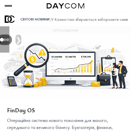
Переглянути
Переглянути
Переглянути
|
У Казахстані збираються заборонити символи
СВІТОВІ НОВИНИ
ОГОЛОШЕННЯ
❯
FinDay OS
Операційна система нового покоління для малого,
середнього та великого бізнесу. Бухгалтерія, фінанси,