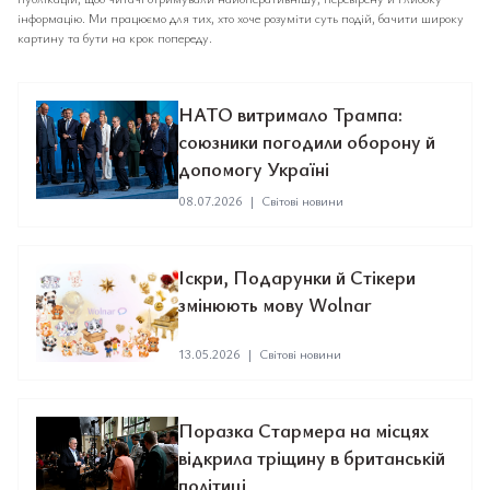
інформацію. Ми працюємо для тих, хто хоче розуміти суть подій, бачити широку
картину та бути на крок попереду.
НАТО витримало Трампа:
союзники погодили оборону й
допомогу Україні
08.07.2026
|
Світові новини
Іскри, Подарунки й Стікери
змінюють мову Wolnar
13.05.2026
|
Світові новини
Поразка Стармера на місцях
відкрила тріщину в британській
політиці