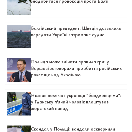
знадобитися провокація проти Балтії
Балтійський прецедент: Швеція дозволила
передати Україні затримане судно
Польща може змінити правила гри: у
Варшаві заговорили про збиття російських
ракет ще над Україною
Назвав поляків і українця "бандерівцями":
у Гданську п'яний чоловік влаштував
жорстокий напад
Скандал у Польщі: вандали осквернили