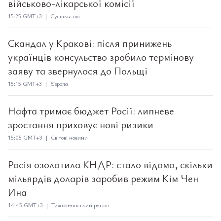
військово-лікарської комісії
15:25 GMT+3 | Суспільство
Скандал у Кракові: після принижень
українців консульство зробило термінову
заяву та звернулося до Польщі
15:15 GMT+3 | Європа
Нафта тримає бюджет Росії: липневе
зростання приховує нові ризики
15:05 GMT+3 | Світові новини
Росія озолотила КНДР: стало відомо, скільки
мільярдів доларів заробив режим Кім Чен
Ина
14:45 GMT+3 | Тихоокеанський регіон