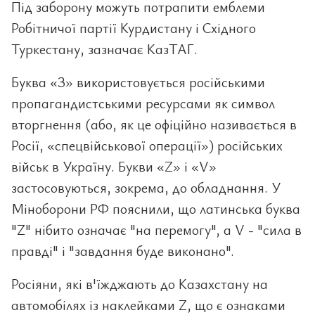
Під заборону можуть потрапити емблеми
Робітничої партії Курдистану і Східного
Туркестану, зазначає КазТАГ.
Буква «З» використовується російськими
пропагандистськими ресурсами як символ
вторгнення (або, як це офіційно називається в
Росії, «спецвійськової операції») російських
військ в Україну. Букви «Z» і «V»
застосовуються, зокрема, до обладнання. У
Міноборони РФ пояснили, що латинська буква
"Z" нібито означає "на перемогу", а V - "сила в
правді" і "завдання буде виконано".
Росіяни, які в'їжджають до Казахстану на
автомобілях із наклейками Z, що є ознаками