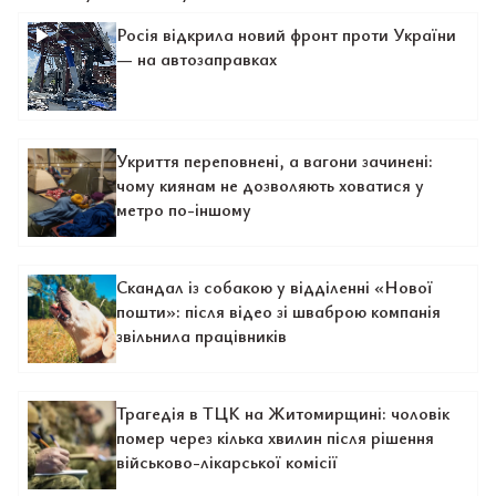
Росія відкрила новий фронт проти України
— на автозаправках
Укриття переповнені, а вагони зачинені:
чому киянам не дозволяють ховатися у
метро по-іншому
Скандал із собакою у відділенні «Нової
пошти»: після відео зі шваброю компанія
звільнила працівників
Трагедія в ТЦК на Житомирщині: чоловік
помер через кілька хвилин після рішення
військово-лікарської комісії