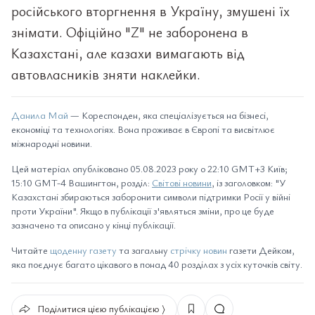
російського вторгнення в Україну, змушені їх
знімати. Офіційно "Z" не заборонена в
Казахстані, але казахи вимагають від
автовласників зняти наклейки.
Данила Май
— Кореспонден, яка спеціалізується на бізнесі,
економіці та технологіях. Вона проживає в Європі та висвітлює
міжнародні новини.
Цей матеріал опубліковано 05.08.2023 року о 22:10 GMT+3 Київ;
15:10 GMT-4 Вашингтон, розділ:
Світові новини
, із заголовком: "У
Казахстані збираються заборонити символи підтримки Росії у війні
проти України". Якщо в публікації з'являться зміни, про це буде
зазначено та описано у кінці публікації.
Читайте
щоденну газету
та загальну
стрічку новин
газети Дейком,
яка поєднує багато цікавого в понад 40 розділах з усіх куточків світу.
Поділитися цією публікацією ⟩