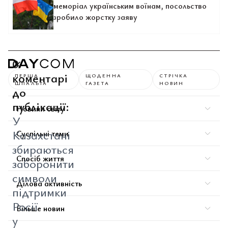
меморіал українським воїнам, посольство
зробило жорстку заяву
0
коментарі
ПЕРША
ЩОДЕННА
СТРІЧКА
ШПАЛЬТА
ГАЗЕТА
НОВИН
до
публікації:
Новини світу
У
Казахстані
Суспільні теми
збираються
Спосіб життя
заборонити
символи
Ділова активність
підтримки
Росії
Більше новин
у