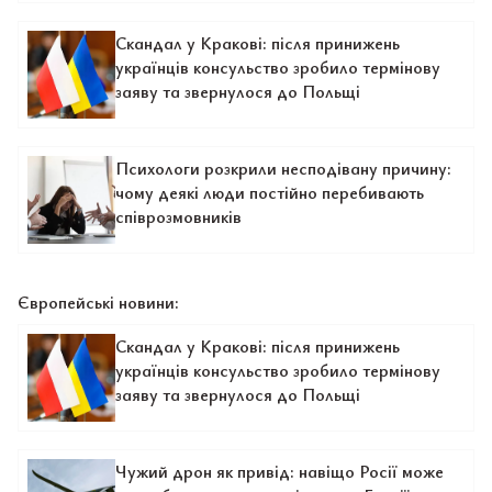
Скандал у Кракові: після принижень
українців консульство зробило термінову
заяву та звернулося до Польщі
Психологи розкрили несподівану причину:
чому деякі люди постійно перебивають
співрозмовників
Європейські новини:
Скандал у Кракові: після принижень
українців консульство зробило термінову
заяву та звернулося до Польщі
Чужий дрон як привід: навіщо Росії може