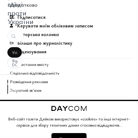
війні
Додатково
проти
Підписатися
України
Керувати моїм обліковим записом
Авторська колонка
Більше про журналістику
Ліцензування
Усі
Від
Використання вмісту
DC
Соціальна відповідальність
Розміщення реклами
аписати
Зворотній звʼязок
оментар
За
вашим
Поєднані теми газети
запитом
коментарів
Copyright © 2026 Газета Дейком
. Всі права захищено.
Веб-сайт газети Дейком використовує «cookies» та інші інтернет-
не
сервіси для збору технічних даних стосовно відвідувачів...
Корпоративний розділ
знайдено.
Газета Дейком
Угоди та партнерство
Працюйте з нами
Політика конфіденційності
Редакційна політика
Умови обслуговування
Умови продажу
Мапа сайту