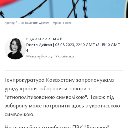
прапор РФ за колючим дротом
–
Архівне фото
Від
ДАНИЛА МАЙ
Газета Дейком | 05.08.2023, 22:10 GMT+3; 15:10 GMT-
4
Мова публікації: Українська
Генпрокуратура Казахстану запропонувала
уряду країни заборонити товари з
"етнополітизованою символікою". Також під
заборону може потрапити щось з українською
символікою.
На ньому була атрибутика ПВК "Вагнера",