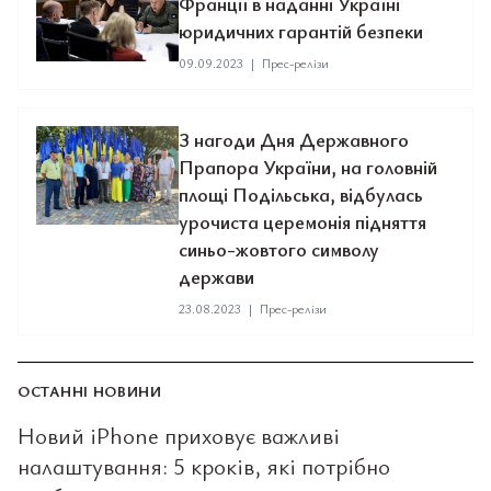
Франції в наданні Україні
юридичних гарантій безпеки
09.09.2023
|
Прес-релізи
З нагоди Дня Державного
Прапора України, на головній
площі Подільська, відбулась
урочиста церемонія підняття
синьо-жовтого символу
держави
23.08.2023
|
Прес-релізи
ОСТАННІ НОВИНИ
Новий iPhone приховує важливі
налаштування: 5 кроків, які потрібно