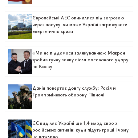
Європейські АЕС опинилися під загрозою
через посуху: чи може Україні загрожувати
енергетична криза
«Ми не піддамося залякуванню»: Макрон
зробив гучну заяву після масованого удару
по Києву
Данія повертає довгу службу: Росія й
Трамп змінюють оборону Півночі
ЄС виділяє Україні ще 1,4 млрд євро з
російських активів: куди підуть гроші і чому
це важливо