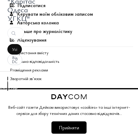
"Карітас
Підписатися
Одеса
Керувати моїм обліковим записом
УГКЦ"
Авторська колонка
Більше про журналістику
Ліцензування
Усі
Використання вмісту
Від
Соціальна відповідальність
DC
Розміщення реклами
Зворотній звʼязок
аписати
оментар
За
Поєднані теми газети
вашим
запитом
Copyright © 2026 Газета Дейком
. Всі права захищено.
Веб-сайт газети Дейком використовує «cookies» та інші інтернет-
коментарів
сервіси для збору технічних даних стосовно відвідувачів...
Корпоративний розділ
Газета Дейком
Угоди та партнерство
не
Працюйте з нами
Політика конфіденційності
Редакційна політика
знайдено.
Умови обслуговування
Умови продажу
Мапа сайту
Прийняти
web application version 3.0.0441