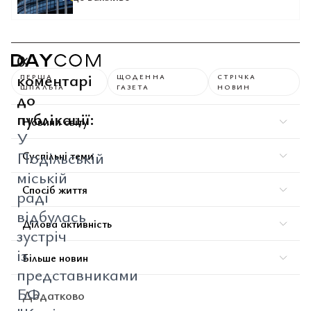
0
коментарі
ПЕРША
ЩОДЕННА
СТРІЧКА
ШПАЛЬТА
ГАЗЕТА
НОВИН
до
публікації:
Новини світу
У
Подільській
Суспільні теми
міській
Спосіб життя
раді
відбулась
Ділова активність
зустріч
із
Більше новин
представниками
БФ
Додатково