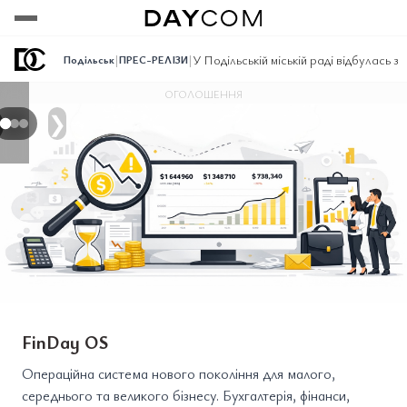
Переглянути
Переглянути
Переглянути
|
|
У Подільській міській раді відбулась
Подільськ
ПРЕС-РЕЛІЗИ
ОГОЛОШЕННЯ
❯
FinDay OS
Операційна система нового покоління для малого,
середнього та великого бізнесу. Бухгалтерія, фінанси,