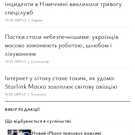
інциденти в Німеччині викликали тривогу
спецслужб
14:05 GMT+3 | Європа
Пастки стали небезпечнішими: українців
масово заманюють роботою, шлюбом і
лікуванням
13:56 GMT+3 | Суспільство
Інтернет у літаку стане таким, як удома:
Starlink Маска захоплює світову авіацію
13:55 GMT+3 | Технології
ВИБІР РЕДАКЦІЇ
Що відбувається в суспільстві:
Новий iPhone приховує важливі