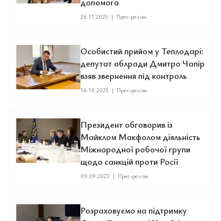
допомога
26.11.2025
|
Прес-релізи
Особистий прийом у Теплодарі:
депутат облради Дмитро Чапір
взяв звернення під контроль
16.10.2025
|
Прес-релізи
Президент обговорив із
Майклом Макфолом діяльність
Міжнародної робочої групи
щодо санкцій проти Росії
09.09.2023
|
Прес-релізи
Розраховуємо на підтримку