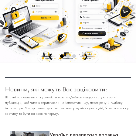
❮
❯
Новини, які можуть Вас зацікавити:
Штатні та позаштатні журналісти газети «Дейком» щодня готують сотні
публікацій, щоб читачі отримували найоперативнішу, перевірену й глибоку
інформацію. Ми працюємо для тих, хто хоче розуміти суть подій, бачити широку
картину та бути на крок попереду.
Україна переписала правила