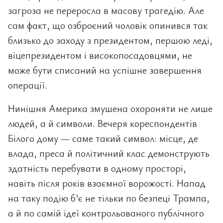
загроза не переросла в масову трагедію. Але
сам факт, що озброєний чоловік опинився так
близько до заходу з президентом, першою леді,
віцепрезидентом і високопосадовцями, не
може бути списаний на успішне завершення
операції.
Нинішня Америка змушена охороняти не лише
людей, а й символи. Вечеря кореспондентів
Білого дому — саме такий символ: місце, де
влада, преса й політичний клас демонструють
здатність перебувати в одному просторі,
навіть після років взаємної ворожості. Напад
на таку подію б’є не тільки по безпеці Трампа,
а й по самій ідеї контрольованого публічного