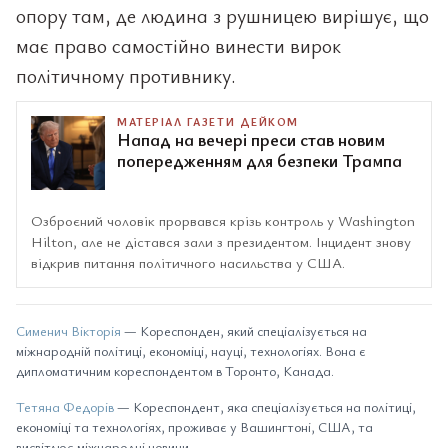
опору там, де людина з рушницею вирішує, що
має право самостійно винести вирок
політичному противнику.
МАТЕРІАЛ ГАЗЕТИ ДЕЙКОМ
Напад на вечері преси став новим
попередженням для безпеки Трампа
Озброєний чоловік прорвався крізь контроль у Washington
Hilton, але не дістався зали з президентом. Інцидент знову
відкрив питання політичного насильства у США.
Сименич Вікторія
— Кореспонден, який спеціалізується на
міжнародній політиці, економіці, науці, технологіях. Вона є
дипломатичним кореспондентом в Торонто, Канада.
Тетяна Федорів
— Кореспондент, яка спеціалізується на політиці,
економіці та технологіях, проживає у Вашингтоні, США, та
висвітлює міжнародні новини.