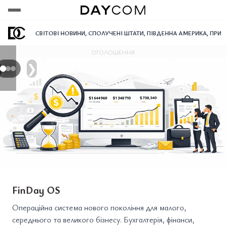
Переглянути
Переглянути
Переглянути
СВІТОВІ НОВИНИ
,
СПОЛУЧЕНІ ШТАТИ
,
ПІВДЕННА АМЕРИКА
,
ПРИ
ОГОЛОШЕННЯ
❯
FinDay OS
Операційна система нового покоління для малого,
середнього та великого бізнесу. Бухгалтерія, фінанси,