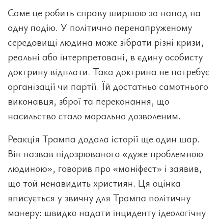
Саме це робить справу ширшою за напад на
одну подію. У політично перенапруженому
середовищі людина може зібрати різні кризи,
реальні або інтерпретовані, в єдину особисту
доктрину відплати. Така доктрина не потребує
організації чи партії. Їй достатньо самотнього
виконавця, зброї та переконання, що
насильство стало морально дозволеним.
Реакція Трампа додала історії ще один шар.
Він назвав підозрюваного «дуже проблемною
людиною», говорив про «маніфест» і заявив,
що той ненавидить християн. Ця оцінка
вписується у звичну для Трампа політичну
манеру: швидко надати інциденту ідеологічну