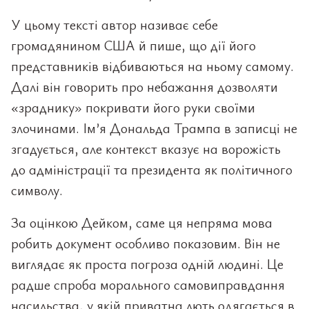
У цьому тексті автор називає себе
громадянином США й пише, що дії його
представників відбиваються на ньому самому.
Далі він говорить про небажання дозволяти
«зраднику» покривати його руки своїми
злочинами. Ім’я Дональда Трампа в записці не
згадується, але контекст вказує на ворожість
до адміністрації та президента як політичного
символу.
За оцінкою Дейком, саме ця непряма мова
робить документ особливо показовим. Він не
виглядає як проста погроза одній людині. Це
радше спроба морального самовиправдання
насильства, у якій приватна лють одягається в