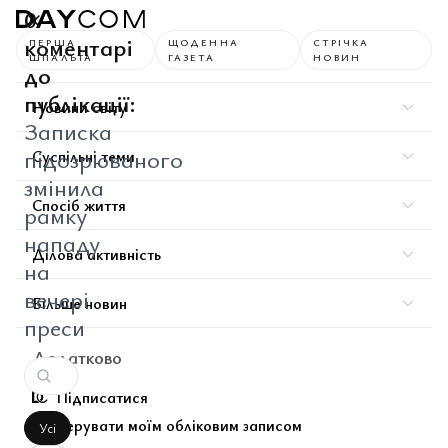
0
коментарі
ПЕРША
ЩОДЕННА
СТРІЧКА
ШПАЛЬТА
ГАЗЕТА
НОВИН
до
публікації:
Новини світу
Записка
підозрюваного
Суспільні теми
змінила
Спосіб життя
рамку
нападу
Ділова активність
на
вечері
Більше новин
преси
Додатково
Підписатися
Керувати моїм обліковим записом
Усі