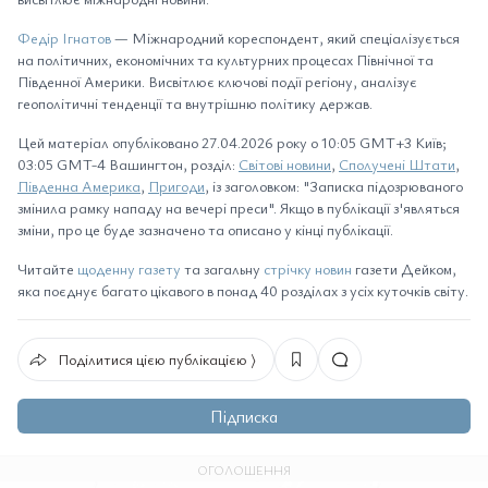
Федір Ігнатов
— Міжнародний кореспондент, який спеціалізується
на політичних, економічних та культурних процесах Північної та
Південної Америки. Висвітлює ключові події регіону, аналізує
геополітичні тенденції та внутрішню політику держав.
Цей матеріал опубліковано 27.04.2026 року о 10:05 GMT+3 Київ;
03:05 GMT-4 Вашингтон, розділ:
Світові новини
,
Сполучені Штати
,
Південна Америка
,
Пригоди
, із заголовком: "Записка підозрюваного
змінила рамку нападу на вечері преси". Якщо в публікації з'являться
зміни, про це буде зазначено та описано у кінці публікації.
Читайте
щоденну газету
та загальну
стрічку новин
газети Дейком,
яка поєднує багато цікавого в понад 40 розділах з усіх куточків світу.
Поділитися цією публікацією ⟩
Підписка
ОГОЛОШЕННЯ