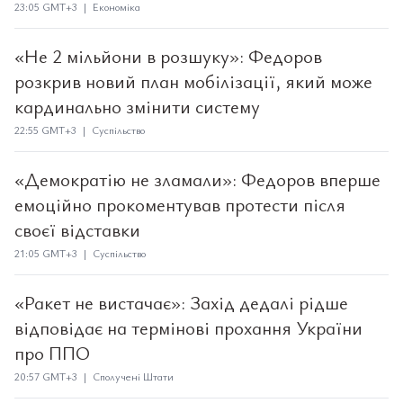
23:05 GMT+3 | Економіка
«Не 2 мільйони в розшуку»: Федоров
розкрив новий план мобілізації, який може
кардинально змінити систему
22:55 GMT+3 | Суспільство
«Демократію не зламали»: Федоров вперше
емоційно прокоментував протести після
своєї відставки
21:05 GMT+3 | Суспільство
«Ракет не вистачає»: Захід дедалі рідше
відповідає на термінові прохання України
про ППО
20:57 GMT+3 | Сполучені Штати