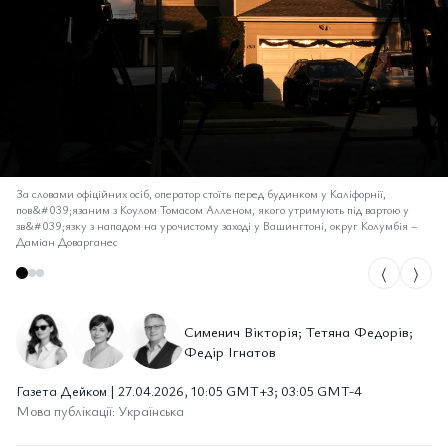
За словами офіційних осіб, оператор стоїть перед будинком у Каліфорнії,
пов&#039;язаним з Коулом Томасом Алленом, якого утримують під вартою у
зв&#039;язку з нападом на урочистому заході у Вашингтоні, округ Колумбія
–
Даміан Доварганес
⟨
⟩
Сименич Вікторія; Тетяна Федорів;
Федір Ігнатов
Газета Дейком | 27.04.2026, 10:05 GMT+3; 03:05 GMT-4
Мова публікації: Українська