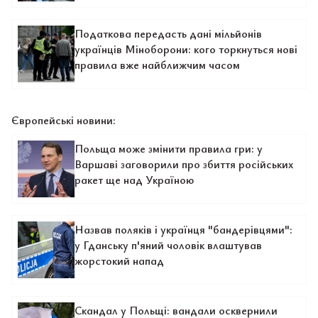
Податкова передасть дані мільйонів
українців Міноборони: кого торкнуться нові
правила вже найближчим часом
Європейські новини:
Польща може змінити правила гри: у
Варшаві заговорили про збиття російських
ракет ще над Україною
Назвав поляків і українця "бандерівцями":
у Гданську п'яний чоловік влаштував
жорстокий напад
Скандал у Польщі: вандали осквернили