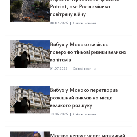
Patriot, але Росія змінила
повітряну війну
08.07.2026
|
Світові новини
Вибух у Монако вивів на
поверхню тіньові ризики великих
капіталів
01.07.2026
|
Світові новини
Вибух у Монако перетворив
розкішний анклав на місце
великого розшуку
30.06.2026
|
Світові новини
Москва нервує через можливий