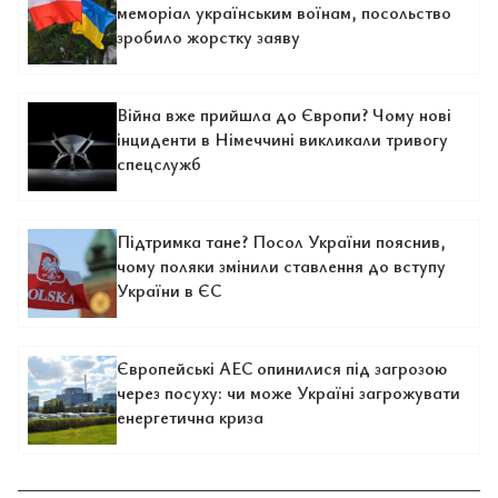
меморіал українським воїнам, посольство
зробило жорстку заяву
Війна вже прийшла до Європи? Чому нові
інциденти в Німеччині викликали тривогу
спецслужб
Підтримка тане? Посол України пояснив,
чому поляки змінили ставлення до вступу
України в ЄС
Європейські АЕС опинилися під загрозою
через посуху: чи може Україні загрожувати
енергетична криза