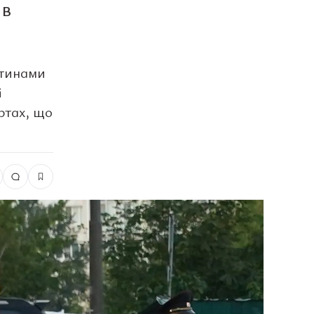
 в
стинами
і
ртах, що