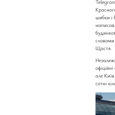
Telegram
Красного
шибки і 
написав
будинком
словами 
Щастя.
Незалежн
офіційні
але Київ
сотні кі