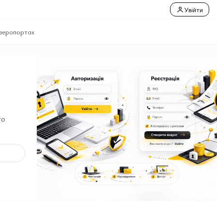
Увійти
 аеропортах
го