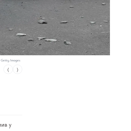
 Getty Images
⟨
⟩
мив у