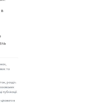
 в
о
ель
емах,
иває та
он, розділ:
осковських
і публікації.
цікавого в