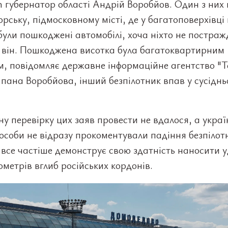
 губернатор області Андрій Воробйов. Один з них 
рську, підмосковному місті, де у багатоповерхівці 
були пошкоджені автомобілі, хоча ніхто не постраж
 він. Пошкоджена висотка була багатоквартирним
, повідомляє державне інформаційне агентство "Т
пана Воробйова, інший безпілотник впав у сусіднь
у перевірку цих заяв провести не вдалося, а украї
 особи не відразу прокоментували падіння безпілот
 все частіше демонструє свою здатність наносити 
лометрів вглиб російських кордонів.