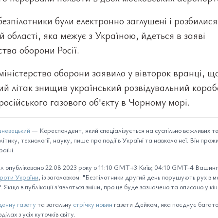
езпілотники були електронно заглушені і розбилися
й області, яка межує з Україною, йдеться в заяві
ства оборони Росії.
іністерство оборони заявило у вівторок вранці, щ
ий літак знищив український розвідувальний кораб
російського газового об'єкту в Чорному морі.
невецький
— Кореспондент, який спеціалізується на суспільно важливих т
літику, технології, науку, пише про події в Україні та навколо неї. Він прож
аїні.
л опубліковано 22.08.2023 року о 11:10 GMT+3 Київ; 04:10 GMT-4 Вашингт
проти України
, із заголовком: "Безпілотники другий день порушують рух в м
 Якщо в публікації з'являться зміни, про це буде зазначено та описано у кінц
енну газету
та загальну
стрічку новин
газети Дейком, яка поєднує багато 
ілах з усіх куточків світу.