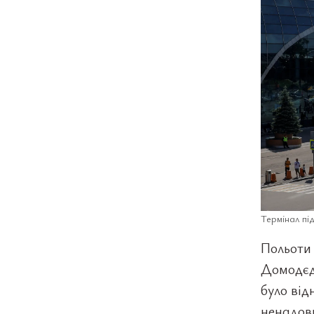
Термінал пі
Польоти 
Домодєдо
було від
ненадовг