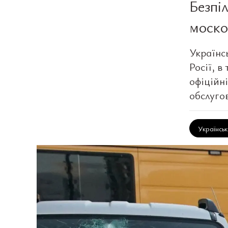
Безпі
моско
Українс
Росії, в
офіційн
обслуго
Українсь