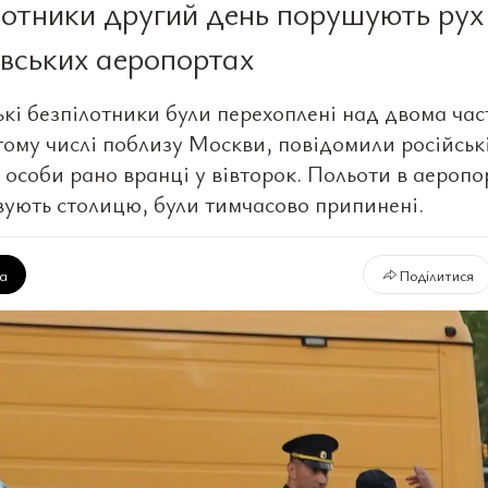
лотники другий день порушують рух
вських аеропортах
ькі безпілотники були перехоплені над двома ча
 тому числі поблизу Москви, повідомили російськ
і особи рано вранці у вівторок. Польоти в аеропо
вують столицю, були тимчасово припинені.
ка
Поділитися