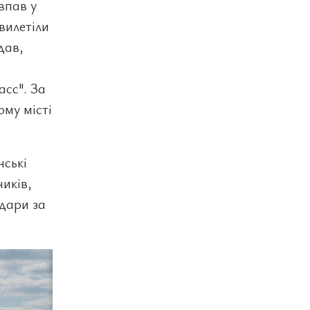
впав у
вилетіли
дав,
асс". За
ому місті
нські
ників,
удари за