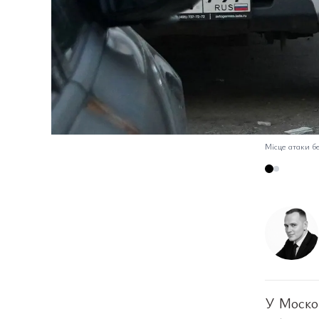
Місце атаки бе
У Москов