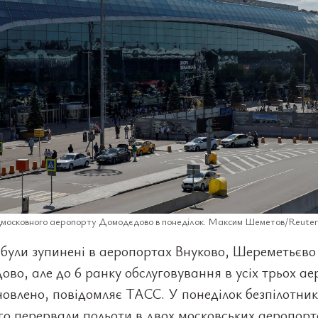
дмосковного аеропорту Домодєдово в понеділок. Максим Шеметов/Reuter
були зупинені в аеропортах Внуково, Шереметьєво 
во, але до 6 ранку обслуговування в усіх трьох а
новлено, повідомляє ТАСС. У понеділок безпілотни
о перервали польоти в двох московських аеропорт