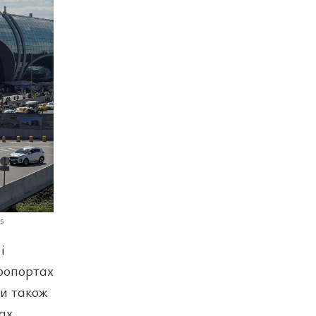
s
і
еропортах
ки також
ах.