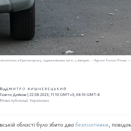
зпілотника в Красногорську, підмосковному місті, у вівторок.
–
Agence France-Presse —
Від
ДМИТРО ВИШНЕВЕЦЬКИЙ
Газета Дейком | 22.08.2023, 11:10 GMT+3; 04:10 GMT-4
Мова публікації: Українська
ській області було збито два
безпілотники
, повідо