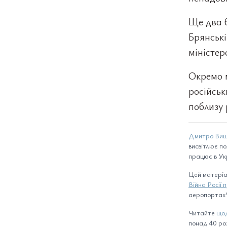
Ще два б
Брянські
міністер
Окремо м
російськ
поблизу 
Дмитро Виш
висвітлює по
працює в Укр
Цей матеріа
Війна Росії 
аеропортах".
Читайте
щод
понад 40 розд