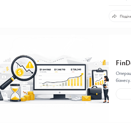
Поділи
FinD
Операці
бізнесу