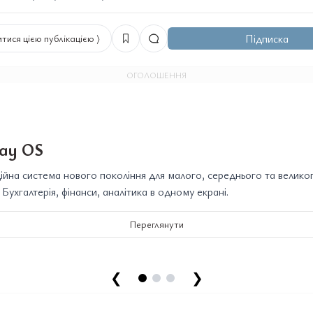
Підписка
тися цією публікацією ⟩
ОГОЛОШЕННЯ
ay OS
йна система нового покоління для малого, середнього та велико
. Бухгалтерія, фінанси, аналітика в одному екрані.
Переглянути
❮
❯