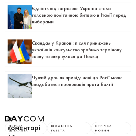
Єдність під загрозою: Україна стала
головною політичною битвою в Італії перед
виборами
Скандал у Кракові: після принижень
українців консульство зробило термінову
заяву та звернулося до Польщі
Чужий дрон як привід: навіщо Росії може
знадобитися провокація проти Балтії
0
коментарі
ПЕРША
ЩОДЕННА
СТРІЧКА
ШПАЛЬТА
ГАЗЕТА
НОВИН
до