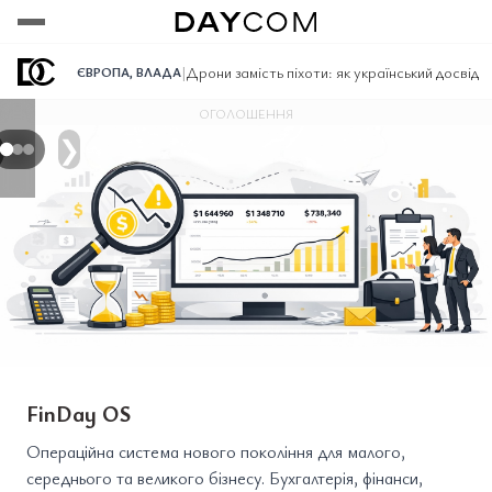
Переглянути
Переглянути
Переглянути
|
Дрони замість піхоти: як український досвід
ЄВРОПА
,
ВЛАДА
ОГОЛОШЕННЯ
❯
FinDay OS
Операційна система нового покоління для малого,
середнього та великого бізнесу. Бухгалтерія, фінанси,