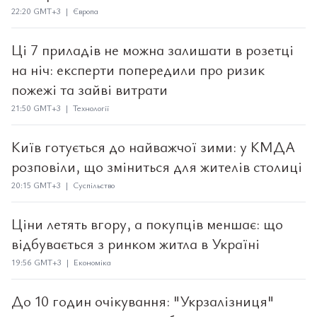
22:20 GMT+3 | Європа
Ці 7 приладів не можна залишати в розетці
на ніч: експерти попередили про ризик
пожежі та зайві витрати
21:50 GMT+3 | Технології
Київ готується до найважчої зими: у КМДА
розповіли, що зміниться для жителів столиці
20:15 GMT+3 | Суспільство
Ціни летять вгору, а покупців меншає: що
відбувається з ринком житла в Україні
19:56 GMT+3 | Економіка
До 10 годин очікування: "Укрзалізниця"