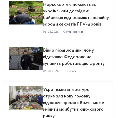
Наркокартелі полюють за
українським досвідом:
бойовиків відправляють на війну
заради секретів FPV-дронів
06.08.2026
|
Світові новини
Війна після людини: чому
відставка Федорова не
зупинить роботизацію фронту
04.08.2026
|
Технології
Українська література
отримала нову головну
відзнаку: премія «Воля» може
змінити майбутнє книжкового
ринку