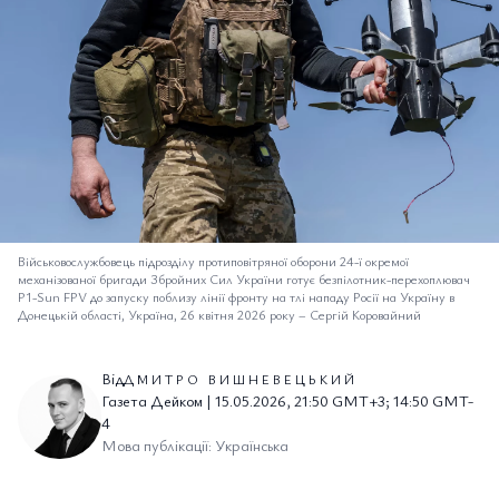
Військовослужбовець підрозділу протиповітряної оборони 24-ї окремої
механізованої бригади Збройних Сил України готує безпілотник-перехоплювач
P1-Sun FPV до запуску поблизу лінії фронту на тлі нападу Росії на Україну в
Донецькій області, Україна, 26 квітня 2026 року
–
Сергій Коровайний
Від
ДМИТРО ВИШНЕВЕЦЬКИЙ
Газета Дейком | 15.05.2026, 21:50 GMT+3; 14:50 GMT-
4
Мова публікації: Українська