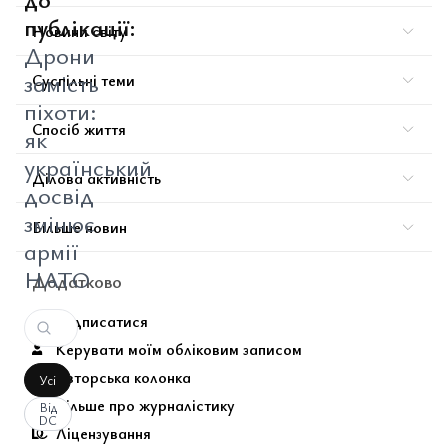
публікації:
Новини світу
Дрони
замість
Суспільні теми
піхоти:
Спосіб життя
як
український
Ділова активність
досвід
змінює
Більше новин
армії
НАТО
Додатково
Підписатися
Керувати моїм обліковим записом
Авторська колонка
Усі
Більше про журналістику
Від
DC
Ліцензування