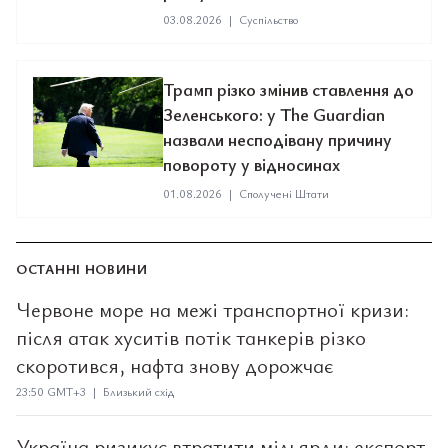
03.08.2026
|
Суспільство
Трамп різко змінив ставлення до
Зеленського: у The Guardian
назвали несподівану причину
повороту у відносинах
01.08.2026
|
Сполучені Штати
ОСТАННІ НОВИНИ
Червоне море на межі транспортної кризи:
після атак хуситів потік танкерів різко
скоротився, нафта знову дорожчає
23:50 GMT+3 | Близький схід
Україна ризикує втратити мільярди: експорт