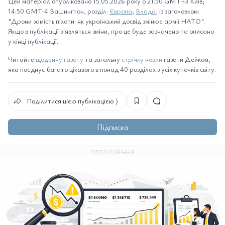
Цей матеріал опубліковано 15.05.2026 року о 21:50 GMT+3 Київ;
14:50 GMT-4 Вашингтон, розділ:
Європа
,
Влада
, із заголовком:
"Дрони замість піхоти: як український досвід змінює армії НАТО".
Якщо в публікації з'являться зміни, про це буде зазначено та описано
у кінці публікації.
Читайте
щоденну газету
та загальну
стрічку новин
газети Дейком,
яка поєднує багато цікавого в понад 40 розділах з усіх куточків світу.
Поділитися цією публікацією ⟩
Підписка
ОГОЛОШЕННЯ