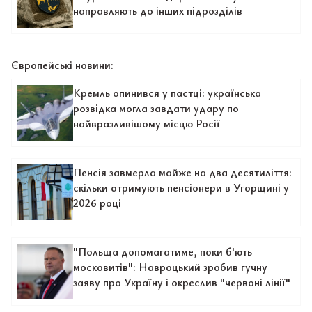
направляють до інших підрозділів
Європейські новини:
Кремль опинився у пастці: українська
розвідка могла завдати удару по
найвразливішому місцю Росії
Пенсія завмерла майже на два десятиліття:
скільки отримують пенсіонери в Угорщині у
2026 році
"Польща допомагатиме, поки б'ють
московитів": Навроцький зробив гучну
заяву про Україну і окреслив "червоні лінії"