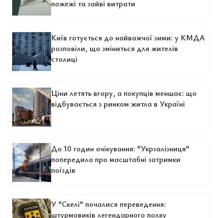
пожежі та зайві витрати
Київ готується до найважчої зими: у КМДА
розповіли, що зміниться для жителів
столиці
Ціни летять вгору, а покупців меншає: що
відбувається з ринком житла в Україні
До 10 годин очікування: "Укрзалізниця"
попередила про масштабні затримки
поїздів
У "Скелі" почалися переведення:
штурмовиків легендарного полку