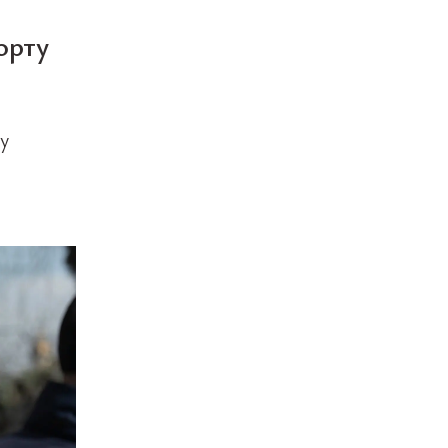
орту
у