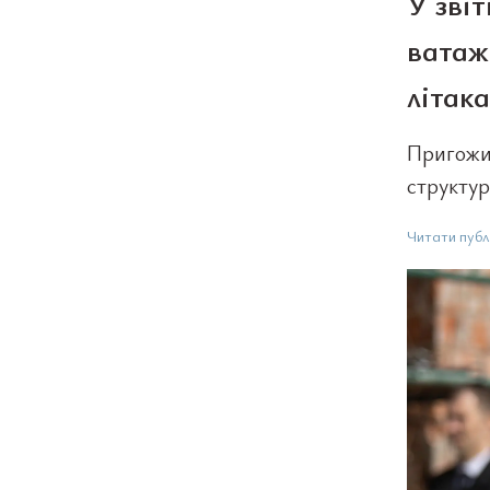
У звіт
ватаж
літака
Пригожин
структур
Читати публ