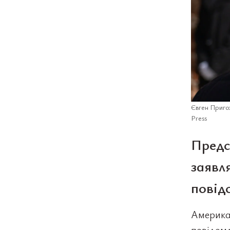
Євген Пригож
Press
Предс
заявл
повід
Американ
повідомл