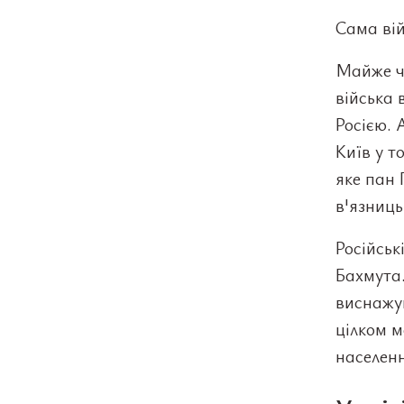
Сама вій
Майже че
війська 
Росією. 
Київ у т
яке пан 
в'язниць
Російськ
Бахмута.
виснажую
цілком м
населенн