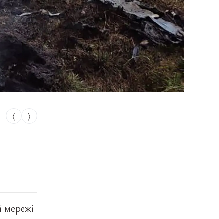
⟨
⟩
ї мережі