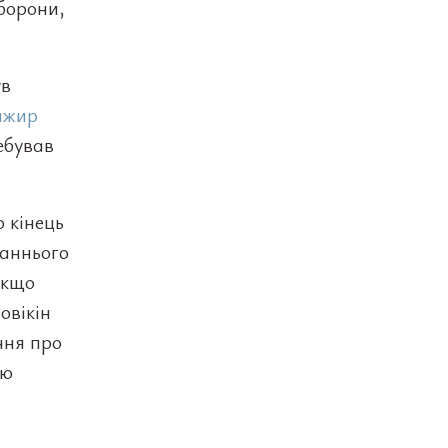
оборони,
ув
ажир
ребував
о кінець
таннього
Якщо
овікін
ння про
ою