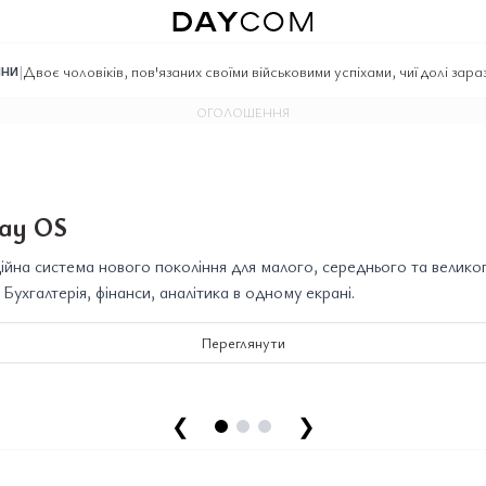
|
Двоє чоловіків, пов'язаних своїми військовими успіхами, чиї долі зара
ИНИ
ОГОЛОШЕННЯ
ay OS
йна система нового покоління для малого, середнього та велико
. Бухгалтерія, фінанси, аналітика в одному екрані.
Переглянути
❮
❯