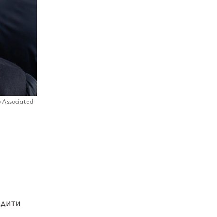
з Associated
рдити