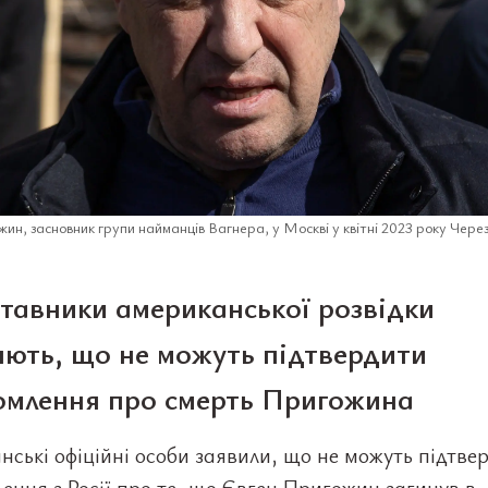
ин, засновник групи найманців Вагнера, у Москві у квітні 2023 року Чере
тавники американської розвідки
яють, що не можуть підтвердити
омлення про смерть Пригожина
ські офіційні особи заявили, що не можуть підтве
ення з Росії про те, що Євген Пригожин загинув в