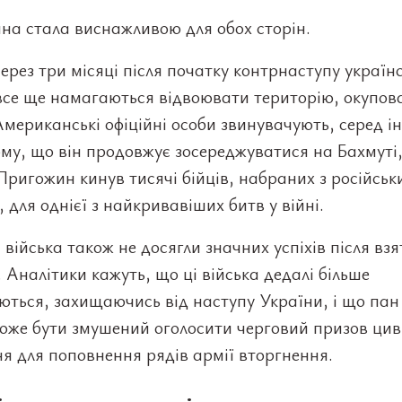
на стала виснажливою для обох сторін.
рез три місяці після початку контрнаступу українс
все ще намагаються відвоювати територію, окупов
Американські офіційні особи звинувачують, серед і
ому, що він продовжує зосереджуватися на Бахмуті, 
Пригожин кинув тисячі бійців, набраних з російськ
, для однієї з найкривавіших битв у війні.
і війська також не досягли значних успіхів після взя
 Аналітики кажуть, що ці війська дедалі більше
ться, захищаючись від наступу України, і що пан
оже бути змушений оголосити черговий призов цив
я для поповнення рядів армії вторгнення.