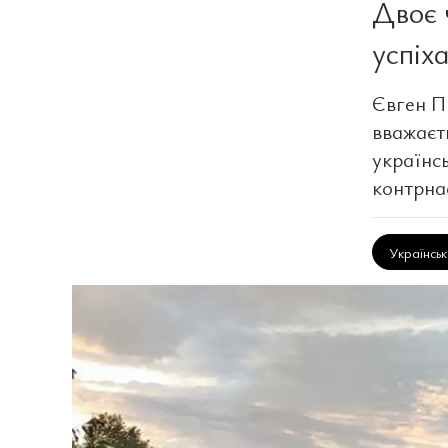
Двоє 
успіх
Євген П
вважаєть
українс
контрна
Українсь