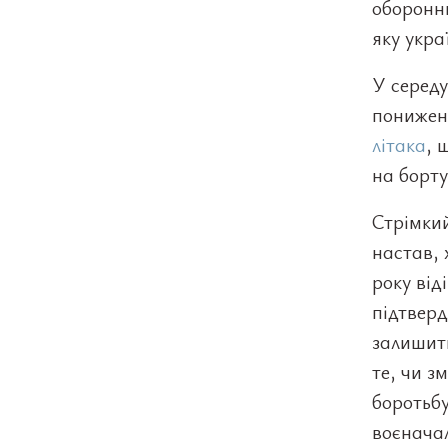
оборонни
яку укра
У середу
понижен
літака
, 
на борту
Стрімкий
настав, 
року від
підтверд
залишит
те, чи 
боротьбу
воєначал