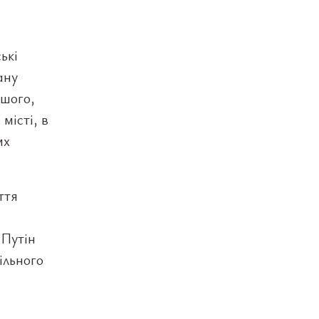
ькі
ану
ншого,
місті, в
их
ття
 Путін
ільного