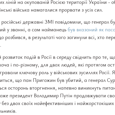
х ліній на окупованій Росією території України - 
їнські війська намагалися прорвати з усіх сил.
 російські державні ЗМІ повідомили, що генерал б
ий у званні, а сам найманець
був вказаний як пас
що розбився, в результаті чого загинули всі, хто пе
.
 розвиток подій в Росії в середу свідчить про те, щ
хоча і по-різному, для двох людей, які протягом ос
ігравали ключову роль у військових зусиллях Росії. 
иться, що пан Пригожин був убитий, а генерал Сур
ься осторонь вторгнення, напевно виникнуть пита
зможе президент Володимир Путін продовжувати св
 без двох своїх найефективніших і найжорстокіших
ьників.