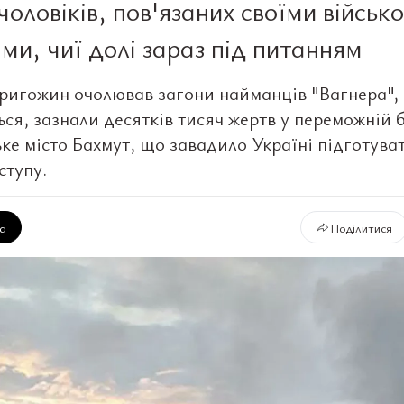
чоловіків, пов'язаних своїми військ
ами, чиї долі зараз під питанням
ригожин очолював загони найманців "Вагнера", я
ся, зазнали десятків тисяч жертв у переможній б
ьке місто Бахмут, що завадило Україні підготува
ступу.
ка
Поділитися