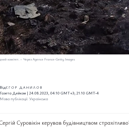
дчий комітет.
–
Через Agence France-Getty Images
Від
ЄГОР ДАНИЛОВ
Газета Дейком | 24.08.2023, 04:10 GMT+3; 21:10 GMT-4
Мова публікації: Українська
Сергій Суровікін керував будівництвом страхітливо