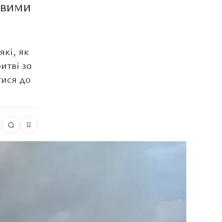
овими
кі, як
итві за
тися до