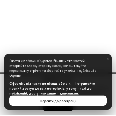
×
Газета «Дейком» відкриває більше можливостей:
створюйте власну сторінку новин, налаштовуйте
персональну стрічку та зберігайте улюблені публікації в
обране.
Оформіть підписку на місяць або рік — і отримайте
повний доступ до всіх матеріалів, у тому числі до
Веб-сайт газети Дейком використовує «cookies» та інші інтернет-
публікацій, доступних лише підписникам.
сервіси для збору технічних даних стосовно відвідувачів...
Перейти до реєстрації
Прийняти