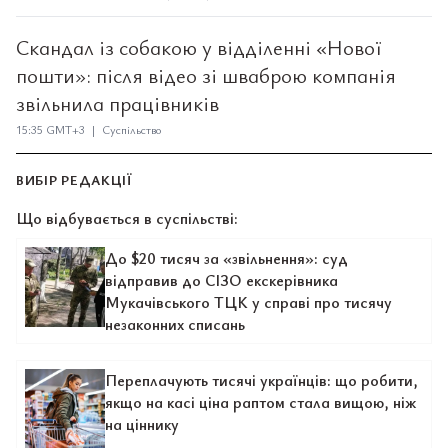
Скандал із собакою у відділенні «Нової
пошти»: після відео зі шваброю компанія
звільнила працівників
15:35 GMT+3 | Суспільство
ВИБІР РЕДАКЦІЇ
Що відбувається в суспільстві:
До $20 тисяч за «звільнення»: суд
відправив до СІЗО екскерівника
Мукачівського ТЦК у справі про тисячу
незаконних списань
Переплачують тисячі українців: що робити,
якщо на касі ціна раптом стала вищою, ніж
на ціннику