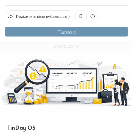
Поділитися цією публікацією ⟩
Підписка
ОГОЛОШЕННЯ
FinDay OS