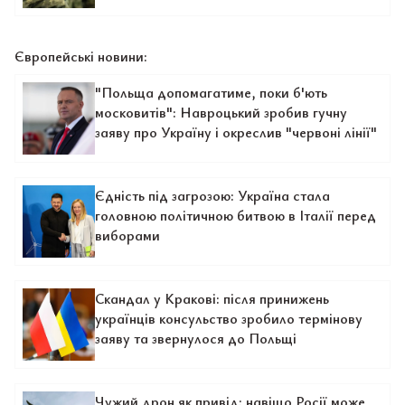
Європейські новини:
"Польща допомагатиме, поки б'ють
московитів": Навроцький зробив гучну
заяву про Україну і окреслив "червоні лінії"
Єдність під загрозою: Україна стала
головною політичною битвою в Італії перед
виборами
Скандал у Кракові: після принижень
українців консульство зробило термінову
заяву та звернулося до Польщі
Чужий дрон як привід: навіщо Росії може