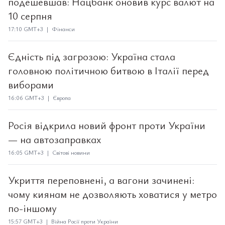
подешевшав: Нацбанк оновив курс валют на
10 серпня
17:10 GMT+3 | Фінанси
Єдність під загрозою: Україна стала
головною політичною битвою в Італії перед
виборами
16:06 GMT+3 | Європа
Росія відкрила новий фронт проти України
— на автозаправках
16:05 GMT+3 | Світові новини
Укриття переповнені, а вагони зачинені:
чому киянам не дозволяють ховатися у метро
по-іншому
15:57 GMT+3 | Війна Росії проти України