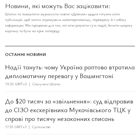
Новини, які можуть Вас зацікавити:
Штатні та позаштатні журналісти газети «Дейком» щодня готують сотні
публікацій, щоб читачі отримували найоперативнішу, перевірену й глибоку
інформацію. Ми працюємо для тих, хто хоче розуміти суть подій, бачити широку
картину та бути на крок попереду.
ОСТАННІ НОВИНИ
Надії тануть: чому Україна раптово втратила
дипломатичну перевагу у Вашингтоні
19:25 GMT+3 | Сполучені Штати
До $20 тисяч за «звільнення»: суд відправив
до СІЗО екскерівника Мукачівського ТЦК у
справі про тисячу незаконних списань
17:55 GMT+3 | Суспільство