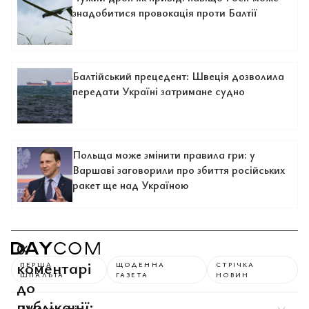
знадобитися провокація проти Балтії
Балтійський прецедент: Швеція дозволила
передати Україні затримане судно
Польща може змінити правила гри: у
Варшаві заговорили про збиття російських
ракет ще над Україною
0
коментарі
ПЕРША
ЩОДЕННА
СТРІЧКА
ШПАЛЬТА
ГАЗЕТА
НОВИН
до
публікації: