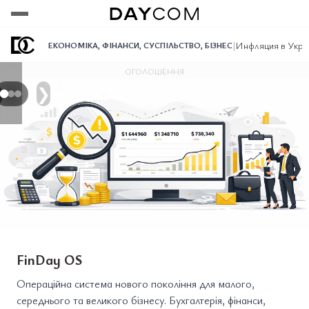
Переглянути
Переглянути
Переглянути
|
Инфляция в Укра
ЕКОНОМІКА
,
ФІНАНСИ
,
СУСПІЛЬСТВО
,
БІЗНЕС
ОГОЛОШЕННЯ
❯
FinDay OS
Операційна система нового покоління для малого,
середнього та великого бізнесу. Бухгалтерія, фінанси,