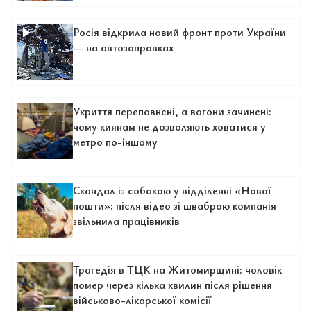
Росія відкрила новий фронт проти України
— на автозаправках
Укриття переповнені, а вагони зачинені:
чому киянам не дозволяють ховатися у
метро по-іншому
Скандал із собакою у відділенні «Нової
пошти»: після відео зі шваброю компанія
звільнила працівників
Трагедія в ТЦК на Житомирщині: чоловік
помер через кілька хвилин після рішення
військово-лікарської комісії