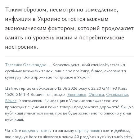
Таким образом, несмотря на замедление,
инфляция в Украине остаётся важным
экономическим фактором, который продолжает
влиять на уровень жизни и потребительские
настроения.
Тесленко Олександра
— Кореспондент, який спеціалізується на
суспільно важливих темах, пише про політику, бізнес, екологію та
культуру. Вона проживає та працює в Україні.
Цей матеріал опубліковано 12.06.2026 року о 22:20 GMT+3 Київ;
15:20 GMT-4 Вашингтон, розділ:
Економіка
,
Фінанси
,
Суспільство
,
Бізнес
, із заголовком: "Инфляция в Украине замедляется: что
происходит с ценами и какие товары продолжают дорожать". Якщо в
публікації з'являться зміни, про це буде зазначено та описано у кінці
публікації.
Читайте
щоденну газету
та загальну
стрічку новин
газети Дейком,
яка поєднує багато цікавого в понад 40 розділах з усіх куточків світу.