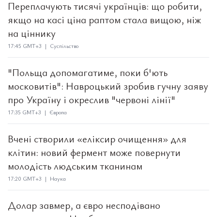
Переплачують тисячі українців: що робити,
якщо на касі ціна раптом стала вищою, ніж
на ціннику
17:45 GMT+3 | Суспільство
"Польща допомагатиме, поки б'ють
московитів": Навроцький зробив гучну заяву
про Україну і окреслив "червоні лінії"
17:35 GMT+3 | Європа
Вчені створили «еліксир очищення» для
клітин: новий фермент може повернути
молодість людським тканинам
17:20 GMT+3 | Наука
Долар завмер, а євро несподівано