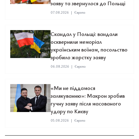
заяву та звернулося до Польщі
07.08.2026
|
Європа
Скандал у Польщі: вандали
осквернили меморіал
українським воїнам, посольство
зробило жорстку заяву
06.08.2026
|
Європа
«Ми не піддамося
залякуванню»: Макрон зробив
гучну заяву після масованого
удару по Києву
05.08.2026
|
Європа