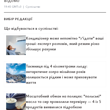
відомо
19:45 GMT+3 | Суспільство
ВИБІР РЕДАКЦІЇ
Що відбувається в суспільстві:
Кондиціонер може непомітно "з’їдати" ваші
гроші: експерт розповів, який режим різко
збільшує рахунки
Таємниця під 4 кілометрами льоду:
антарктичне озеро мільйони років
залишається рідким і може приховувати
життя
Масштабний обман на полицях: "польські"
масло та сир провалили перевірку — 4 із 5
продуктів виявилися підробкою