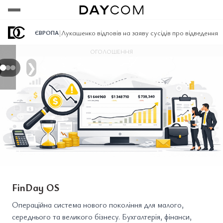
Переглянути
Переглянути
Переглянути
|
Лукашенко відповів на заяву сусідів про відведення в
ЄВРОПА
ОГОЛОШЕННЯ
❯
FinDay OS
Операційна система нового покоління для малого,
середнього та великого бізнесу. Бухгалтерія, фінанси,