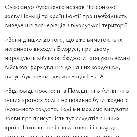
Олександр Лукашенко назвав "істерикою"
заяву Польщі та країн Балтії про необхідність
виведення вагнерівців з білоруської території.
«Вони дійшли до того, що вже вимагають їх
негайного виходу з Білорусі, при цьому
нарощують військові бюджети, стягують великі
військові формування до наших кордонів», —
цитує Лукашенка держагенція БелТА .
«Відповідь проста: ні в Польщі, ні в Литві, ні в
інших країнах Балтії не повинно бути жодного
іноземного солдата. Тоді ми можемо висувати
заяви про присутність тут солдатів з інших
країн. Поки що це безпідставні і безглузді
вимоги, навіть не прохання і пропозиції, а