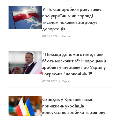
У Польщі зробили різку заяву
про українців: чи справді
тисячам чоловіків загрожує
депортація
08.08.2026
|
Європа
"Польща допомагатиме, поки
б'ють московитів": Навроцький
зробив гучну заяву про Україну
і окреслив "червоні лінії"
07.08.2026
|
Європа
Скандал у Кракові: після
принижень українців
консульство зробило термінову