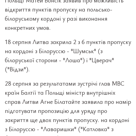
Польщі Матей Вонсік заявив про можливість
відкриття пунктів пропуску на польсько-
білоруському кордоні у разі виконання
конкретних умов.
18 серпня Литва закрила 2 з 6 пунктів пропуску
на кордоні з Білоруссю - "Шумськ" (з
білоруської сторони - "Лоша") і "Цверач"
("Відзи").
28 серпня за результатами зустрічі глав МВС
країн Балтії та Польщі міністр внутрішніх
справ Литви Агне Білатайте заявила про намір
підготувати пропозицію для уряду про
закриття ще двох пунктів пропуску. на кордоні
з Білоруссю - "Лаваришки" ("Катловка" з