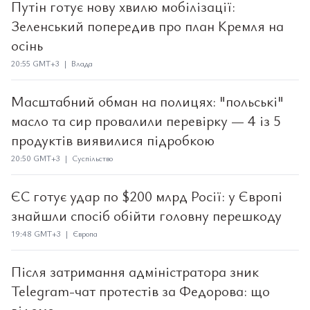
Путін готує нову хвилю мобілізації:
Зеленський попередив про план Кремля на
осінь
20:55 GMT+3 | Влада
Масштабний обман на полицях: "польські"
масло та сир провалили перевірку — 4 із 5
продуктів виявилися підробкою
20:50 GMT+3 | Суспільство
ЄС готує удар по $200 млрд Росії: у Європі
знайшли спосіб обійти головну перешкоду
19:48 GMT+3 | Європа
Після затримання адміністратора зник
Telegram-чат протестів за Федорова: що