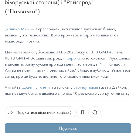
білоруської сторони) і "Райгород"
("Палвалка").
Данила Май
— Кореспонден, яка спеціалізується на бізнесі,
економіці та технологіях. Вона проживає в Європі та висвітлює
міжнародні новини.
Цей матеріал опубліковано 31.08.2023 року о 13:10 GMT+3 Київ;
06:10 GMT-4 Вашингтон, розділ:
Європа
, із заголовком: "Лукашенко
відповів на заяву сусідів про відведення вагнерівців: "Ні Польща, ні
Литва не повинні мати іноземних військ"". Якщо в публікації з'являться
зміни, про це буде зазначено та описано у кінці публікації.
Читайте
щоденну газету
та загальну
стрічку новин
газети Дейком,
яка поєднує багато цікавого в понад 40 розділах з усіх куточків світу.
Поділитися цією публікацією ⟩
Підписка