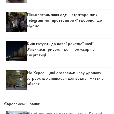
Після затримання адміністратора зник
Telegram-чат протестів за Федорова: що
відомо
Київ готують до нової ракетної ночі?
З’явилися тривожні дані про удар по
енергетиці
На Херсонщині оголосили нову дронову
загрозу: що змінилося для водіїв і жителів
області
Європейські новини:
Від підтримки до напруги: чому у Польщі