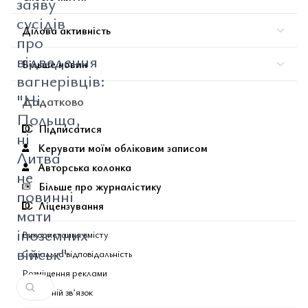
заяву
сусідів
Ділова активність
про
відведення
Більше новин
вагнерівців:
"Ні
Додатково
Польща,
Підписатися
ні
Керувати моїм обліковим записом
Литва
Авторська колонка
не
Більше про журналістику
повинні
Ліцензування
мати
іноземних
Використання вмісту
військ"
Соціальна відповідальність
Розміщення реклами
Зворотній звʼязок