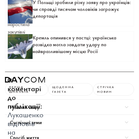
У Польщі зробили різку заяву про українців:
чи справді тисячам чоловіків загрожує
депортація
Кремль опинився у пастці: українська
розвідка могла завдати удару по
найвразливішому місцю Росії
0
коментарі
ПЕРША
ЩОДЕННА
СТРІЧКА
ШПАЛЬТА
ГАЗЕТА
НОВИН
до
публікації:
Новини світу
Лукашенко
відповів
Суспільні теми
на
Спосіб життя