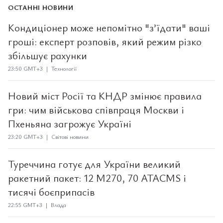
ОСТАННІ НОВИНИ
Кондиціонер може непомітно "з’їдати" ваші
гроші: експерт розповів, який режим різко
збільшує рахунки
23:50 GMT+3 | Технології
Новий міст Росії та КНДР змінює правила
гри: чим військова співпраця Москви і
Пхеньяна загрожує Україні
23:20 GMT+3 | Світові новини
Туреччина готує для України великий
ракетний пакет: 12 M270, 70 ATACMS і
тисячі боєприпасів
22:55 GMT+3 | Влада