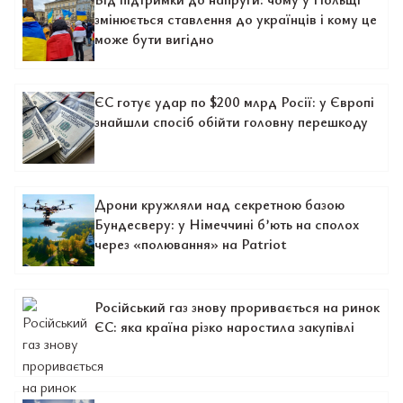
змінюється ставлення до українців і кому це
може бути вигідно
ЄС готує удар по $200 млрд Росії: у Європі
знайшли спосіб обійти головну перешкоду
Дрони кружляли над секретною базою
Бундесверу: у Німеччині б’ють на сполох
через «полювання» на Patriot
Російський газ знову проривається на ринок
ЄС: яка країна різко наростила закупівлі