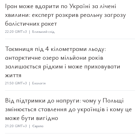
Іран може вдарити по Україні за лічені
хвилини: експерт розкрив реальну загрозу
балістичних ракет
22:20 GMT+3 | Близький схід
Таємниця під 4 кілометрами льоду:
антарктичне озеро мільйони років
залишається рідким і може приховувати
життя
21:50 GMT+3 | Екологія
Від підтримки до напруги: чому у Польщі
змінюється ставлення до українців і кому це
може бути вигідно
21:20 GMT+3 | Європа