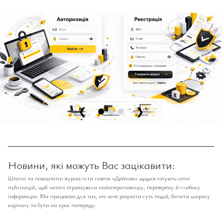
❮
❯
Новини, які можуть Вас зацікавити:
Штатні та позаштатні журналісти газети «Дейком» щодня готують сотні
публікацій, щоб читачі отримували найоперативнішу, перевірену й глибоку
інформацію. Ми працюємо для тих, хто хоче розуміти суть подій, бачити широку
картину та бути на крок попереду.