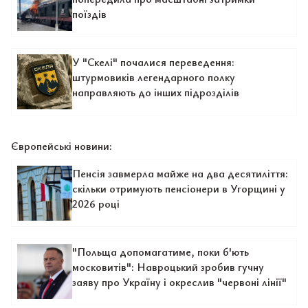
поїздів
У "Скелі" почалися переведення:
штурмовиків легендарного полку
направляють до інших підрозділів
Європейські новини:
Пенсія завмерла майже на два десятиліття:
скільки отримують пенсіонери в Угорщині у
2026 році
"Польща допомагатиме, поки б'ють
московитів": Навроцький зробив гучну
заяву про Україну і окреслив "червоні лінії"