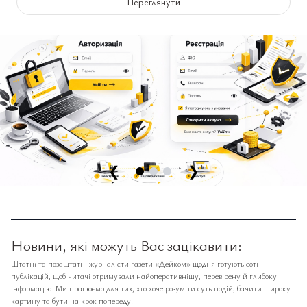
Переглянути
❮
❯
Новини, які можуть Вас зацікавити:
Штатні та позаштатні журналісти газети «Дейком» щодня готують сотні
публікацій, щоб читачі отримували найоперативнішу, перевірену й глибоку
інформацію. Ми працюємо для тих, хто хоче розуміти суть подій, бачити широку
картину та бути на крок попереду.