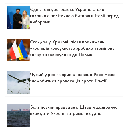
Єдність під загрозою: Україна стала
головною політичною битвою в Італії перед
виборами
Скандал у Кракові: після принижень
українців консульство зробило термінову
заяву та звернулося до Польщі
Чужий дрон як привід: навіщо Росії може
знадобитися провокація проти Балтії
Балтійський прецедент: Швеція дозволила
передати Україні затримане судно