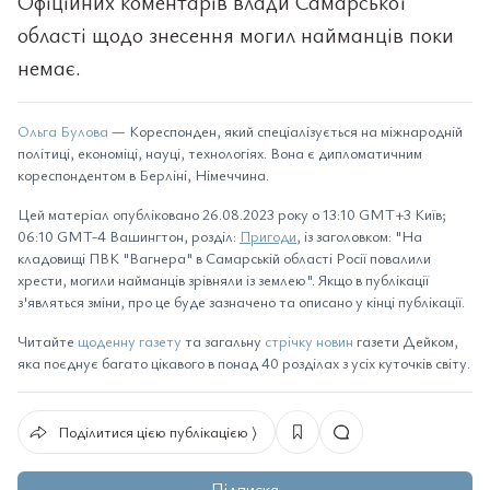
Офіційних коментарів влади Самарської
області щодо знесення могил найманців поки
немає.
Ольга Булова
— Кореспонден, який спеціалізується на міжнародній
політиці, економіці, науці, технологіях. Вона є дипломатичним
кореспондентом в Берліні, Німеччина.
Цей матеріал опубліковано 26.08.2023 року о 13:10 GMT+3 Київ;
06:10 GMT-4 Вашингтон, розділ:
Пригоди
, із заголовком: "На
кладовищі ПВК "Вагнера" ​​в Самарській області Росії повалили
хрести, могили найманців зрівняли із землею". Якщо в публікації
з'являться зміни, про це буде зазначено та описано у кінці публікації.
Читайте
щоденну газету
та загальну
стрічку новин
газети Дейком,
яка поєднує багато цікавого в понад 40 розділах з усіх куточків світу.
Поділитися цією публікацією ⟩
Підписка