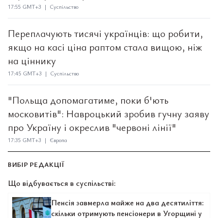
17:55 GMT+3 | Суспільство
Переплачують тисячі українців: що робити,
якщо на касі ціна раптом стала вищою, ніж
на ціннику
17:45 GMT+3 | Суспільство
"Польща допомагатиме, поки б'ють
московитів": Навроцький зробив гучну заяву
про Україну і окреслив "червоні лінії"
17:35 GMT+3 | Європа
ВИБІР РЕДАКЦІЇ
Що відбувається в суспільстві:
Пенсія завмерла майже на два десятиліття:
скільки отримують пенсіонери в Угорщині у