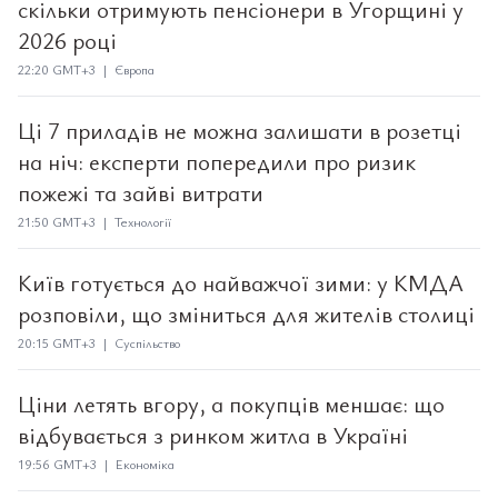
скільки отримують пенсіонери в Угорщині у
2026 році
22:20 GMT+3 | Європа
Ці 7 приладів не можна залишати в розетці
на ніч: експерти попередили про ризик
пожежі та зайві витрати
21:50 GMT+3 | Технології
Київ готується до найважчої зими: у КМДА
розповіли, що зміниться для жителів столиці
20:15 GMT+3 | Суспільство
Ціни летять вгору, а покупців меншає: що
відбувається з ринком житла в Україні
19:56 GMT+3 | Економіка