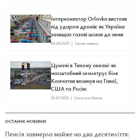
Інтерконектор Orlovka вистояв
під ударом дронів: як Україна
захищає газові шляхи до зими
08.08.2025
|
Світові новини
Цунамі в Тихому океані: як
масштабний землетрус біля
Камчатки вплинув на Гаваї,
США та Росію
30.07.2025
|
Сполучені Штати
ОСТАННІ НОВИНИ
Пенсія завмерла майже на два десятиліття: