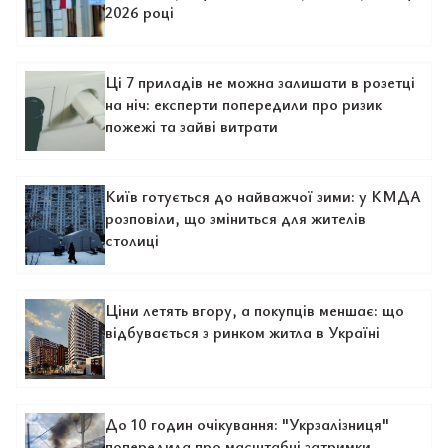
2026 році
Ці 7 приладів не можна залишати в розетці
на ніч: експерти попередили про ризик
пожежі та зайві витрати
Київ готується до найважчої зими: у КМДА
розповіли, що зміниться для жителів
столиці
Ціни летять вгору, а покупців меншає: що
відбувається з ринком житла в Україні
До 10 годин очікування: "Укрзалізниця"
попередила про масштабні затримки