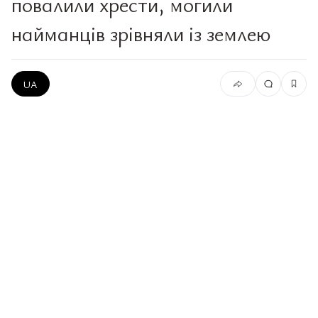
повалили хрести, могили
найманців зрівняли із землею
UA