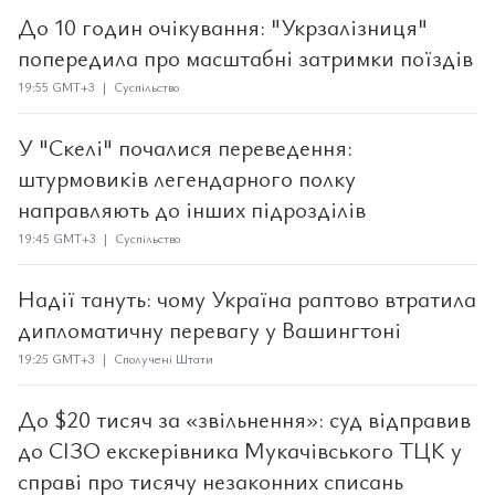
До 10 годин очікування: "Укрзалізниця"
попередила про масштабні затримки поїздів
19:55 GMT+3 | Суспільство
У "Скелі" почалися переведення:
штурмовиків легендарного полку
направляють до інших підрозділів
19:45 GMT+3 | Суспільство
Надії тануть: чому Україна раптово втратила
дипломатичну перевагу у Вашингтоні
19:25 GMT+3 | Сполучені Штати
До $20 тисяч за «звільнення»: суд відправив
до СІЗО екскерівника Мукачівського ТЦК у
справі про тисячу незаконних списань