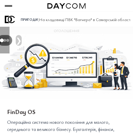
Переглянути
Переглянути
Переглянути
|
На кладовищі ПВК "Вагнера" ​​в Самарській області 
ПРИГОДИ
ОГОЛОШЕННЯ
❯
FinDay OS
Операційна система нового покоління для малого,
середнього та великого бізнесу. Бухгалтерія, фінанси,