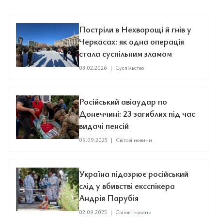
Постріли в Нехворощі й гнів у
Черкасах: як одна операція
стала суспільним зламом
03.02.2026
|
Суспільство
Російський авіаудар по
Донеччині: 23 загиблих під час
видачі пенсій
09.09.2025
|
Світові новини
Україна підозрює російський
слід у вбивстві ексспікера
Андрія Парубія
02.09.2025
|
Світові новини