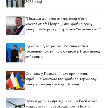
2026 році
"Польща допомагатиме, поки б'ють
московитів": Навроцький зробив гучну
заяву про Україну і окреслив "червоні лінії"
Єдність під загрозою: Україна стала
головною політичною битвою в Італії перед
виборами
Скандал у Кракові: після принижень
українців консульство зробило термінову
заяву та звернулося до Польщі
Чужий дрон як привід: навіщо Росії може
знадобитися провокація проти Балтії