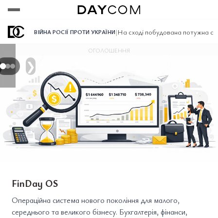
Переглянути
Переглянути
Переглянути
|
На сході побудована потужна си
ВІЙНА РОСІЇ ПРОТИ УКРАЇНИ
ОГОЛОШЕННЯ
❯
FinDay OS
Операційна система нового покоління для малого,
середнього та великого бізнесу. Бухгалтерія, фінанси,