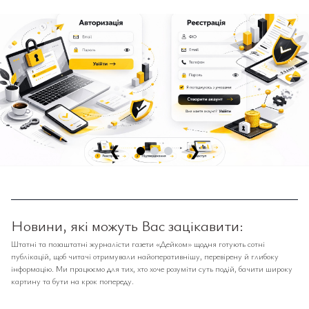
❮
❯
Новини, які можуть Вас зацікавити:
Штатні та позаштатні журналісти газети «Дейком» щодня готують сотні
публікацій, щоб читачі отримували найоперативнішу, перевірену й глибоку
інформацію. Ми працюємо для тих, хто хоче розуміти суть подій, бачити широку
картину та бути на крок попереду.