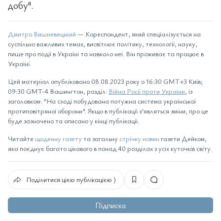
добу".
Дмитро Вишневецький
— Кореспондент, який спеціалізується на
суспільно важливих темах, висвітлює політику, технології, науку,
пише про події в Україні та навколо неї. Він проживає та працює в
Україні.
Цей матеріал опубліковано 08.08.2023 року о 16:30 GMT+3 Київ;
09:30 GMT-4 Вашингтон, розділ:
Війна Росії проти України
, із
заголовком: "На сході побудована потужна система української
протиповітряної оборони". Якщо в публікації з'являться зміни, про це
буде зазначено та описано у кінці публікації.
Читайте
щоденну газету
та загальну
стрічку новин
газети Дейком,
яка поєднує багато цікавого в понад 40 розділах з усіх куточків світу.
Поділитися цією публікацією ⟩
Підписка