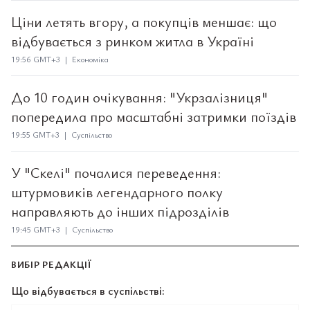
Ціни летять вгору, а покупців меншає: що
відбувається з ринком житла в Україні
19:56 GMT+3 | Економіка
До 10 годин очікування: "Укрзалізниця"
попередила про масштабні затримки поїздів
19:55 GMT+3 | Суспільство
У "Скелі" почалися переведення:
штурмовиків легендарного полку
направляють до інших підрозділів
19:45 GMT+3 | Суспільство
ВИБІР РЕДАКЦІЇ
Що відбувається в суспільстві: