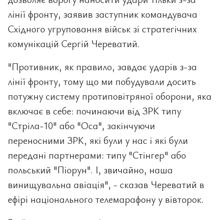
лінії фронту, заявив заступник командувача
Східного угруповання військ зі стратегічних
комунікацій Сергій Череватий.
"Противник, як правило, завдає ударів з-за
лінії фронту, тому що ми побудували досить
потужну систему протиповітряної оборони, яка
включає в себе: починаючи від ЗРК типу
"Стріла-10" або "Оса", закінчуючи
переносними ЗРК, які були у нас і які були
передані партнерами: типу "Стінгер" або
польський "Піорун". І, звичайно, наша
винищувальна авіація", - сказав Череватий в
ефірі національного телемарафону у вівторок.