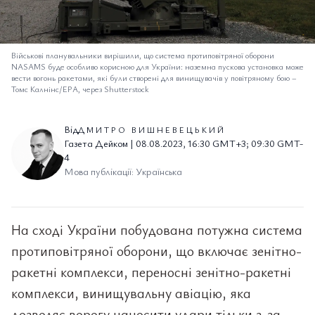
Військові планувальники вирішили, що система протиповітряної оборони
NASAMS буде особливо корисною для України: наземна пускова установка може
вести вогонь ракетами, які були створені для винищувачів у повітряному бою
–
Томс Калнінс/EPA, через Shutterstock
Від
ДМИТРО ВИШНЕВЕЦЬКИЙ
Газета Дейком | 08.08.2023, 16:30 GMT+3; 09:30 GMT-
4
Мова публікації: Українська
На сході України побудована потужна система
протиповітряної оборони, що включає зенітно-
ракетні комплекси, переносні зенітно-ракетні
комплекси, винищувальну авіацію, яка
дозволяє ворогу наносити удари тільки з-за