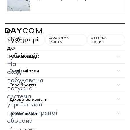
0
коментарі
ПЕРША
ЩОДЕННА
СТРІЧКА
ШПАЛЬТА
ГАЗЕТА
НОВИН
до
публікації:
Новини світу
На
сході
Суспільні теми
побудована
Спосіб життя
потужна
система
Ділова активність
української
протиповітряної
Більше новин
оборони
Додатково