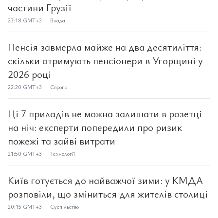
частини Грузії
23:18 GMT+3 | Влада
Пенсія завмерла майже на два десятиліття:
скільки отримують пенсіонери в Угорщині у
2026 році
22:20 GMT+3 | Європа
Ці 7 приладів не можна залишати в розетці
на ніч: експерти попередили про ризик
пожежі та зайві витрати
21:50 GMT+3 | Технології
Київ готується до найважчої зими: у КМДА
розповіли, що зміниться для жителів столиці
20:15 GMT+3 | Суспільство