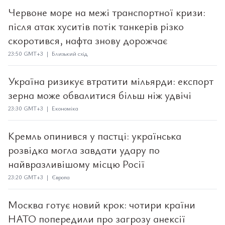
Червоне море на межі транспортної кризи:
після атак хуситів потік танкерів різко
скоротився, нафта знову дорожчає
23:50 GMT+3 | Близький схід
Україна ризикує втратити мільярди: експорт
зерна може обвалитися більш ніж удвічі
23:30 GMT+3 | Економіка
Кремль опинився у пастці: українська
розвідка могла завдати удару по
найвразливішому місцю Росії
23:20 GMT+3 | Європа
Москва готує новий крок: чотири країни
НАТО попередили про загрозу анексії