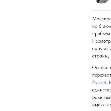
Массиро
на 6 ию
проблем
Несмотр
одну из 
страны, 
Основно
перехва
Patriot
.
единств
ракетам
имеют с