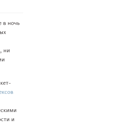
 в ночь
ных
, ни
ии
кет-
ексов
ескими
ости и