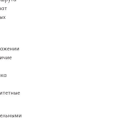
ват
ых
ражении
личие
ака
итетные
тельными