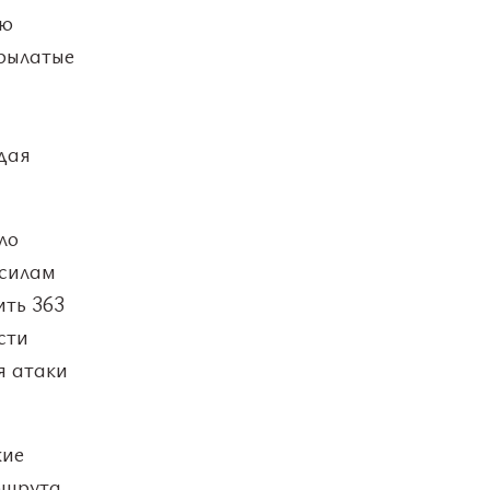
ую
крылатые
дая
ло
 силам
ить 363
сти
я атаки
кие
ршрута