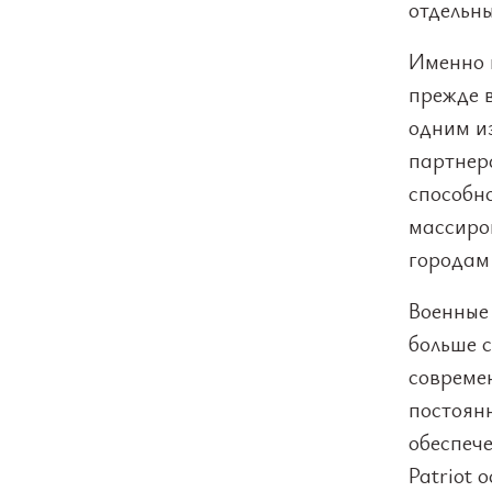
отдельны
Именно п
прежде в
одним и
партнер
способн
массиро
городам
Военные
больше 
совреме
постоян
обеспеч
Patriot