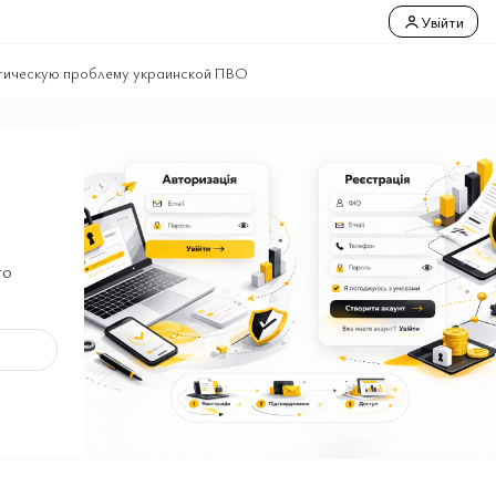
Увійти
итическую проблему украинской ПВО
го