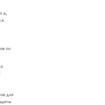
t и,
ся
ов по
се
е
ов для
ащиты