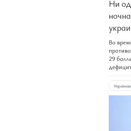
Ни од
ночна
укра
Во врем
противо
29 балл
дефицит
Українсь