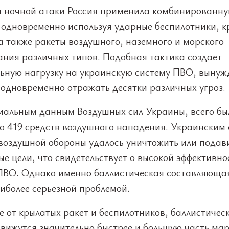
я ночной атаки Россия применила комбинированн
, одновременно используя ударные беспилотники, 
а также ракеты воздушного, наземного и морского
ания различных типов. Подобная тактика создает
льную нагрузку на украинскую систему ПВО, вынуж
 одновременно отражать десятки различных угроз.
иальным данным Воздушных сил Украины, всего бы
о 419 средств воздушного нападения. Украинским
воздушной обороны удалось уничтожить или подав
е цели, что свидетельствует о высокой эффективно
ПВО. Однако именно баллистическая составляюща
иболее серьезной проблемой.
е от крылатых ракет и беспилотников, баллистичес
движутся значительно быстрее и большую часть ма