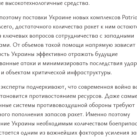
е высокотехнологичные средства.
оэтому поставки Украине новых комплексов Patrio
сего, достаточного количества ракет к ним остают
з ключевых вопросов сотрудничества с западными
ами. От объемов такой помощи напрямую зависит
ость Украины эффективно отражать будущие
ванные атаки и минимизировать последствия удар
 и объектам критической инфраструктуры.
 эксперты подчеркивают, что современная война в
становится противостоянием ресурсов. Даже самы
нные системы противовоздушной обороны требуют
ного пополнения запасов ракет. Именно поэтому
ение Украины необходимым количеством боеприпас
 остается одним из важнейших факторов усиления з