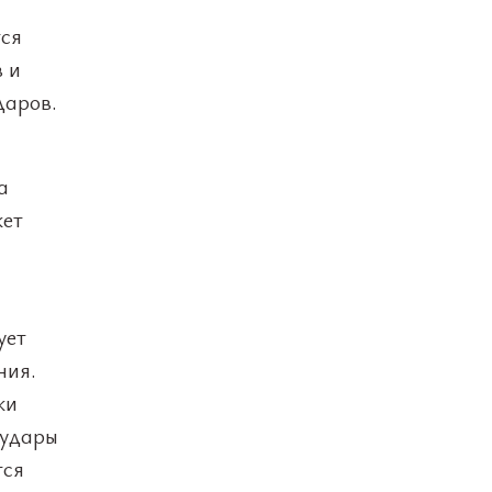
тся
 и
даров.
а
кет
ует
ния.
ки
 удары
тся