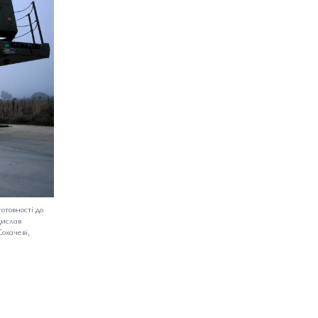
отовності до
дислав
охачеві,