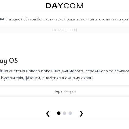
|
Ни одной сбитой баллистической ракеты: ночная атака выявила кр
ИКА
ОГОЛОШЕННЯ
ay OS
йна система нового покоління для малого, середнього та велико
. Бухгалтерія, фінанси, аналітика в одному екрані.
Переглянути
❮
❯