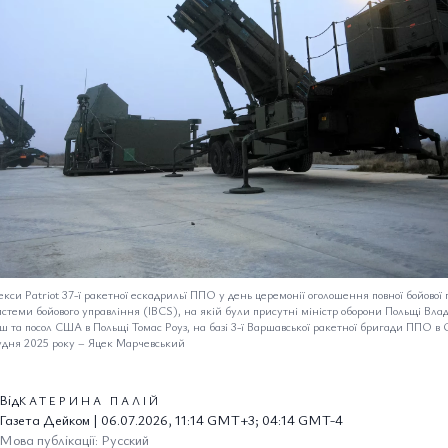
кси Patriot 37-ї ракетної ескадрильї ППО у день церемонії оголошення повної бойової г
истеми бойового управління (IBCS), на якій були присутні міністр оборони Польщі Вла
 та посол США в Польщі Томас Роуз, на базі 3-ї Варшавської ракетної бригади ППО в С
удня 2025 року
–
Яцек Марчевський
Від
КАТЕРИНА ПАЛІЙ
Газета Дейком | 06.07.2026, 11:14 GMT+3; 04:14 GMT-4
Мова публікації: Русский