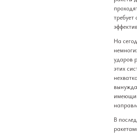
проходят
требует
эффекти
На сегод
немноги
ударов 
этих сис
нехватк
вынужда
имеющий
направл
В после
ракетами