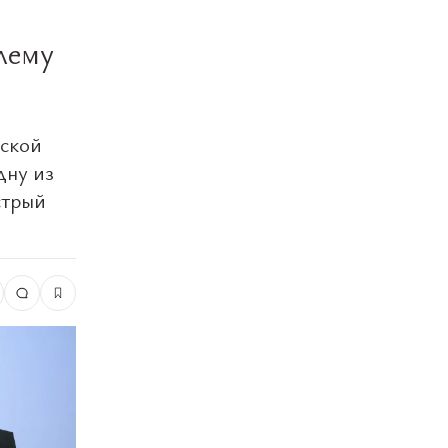
:
лему
нской
дну из
стрый