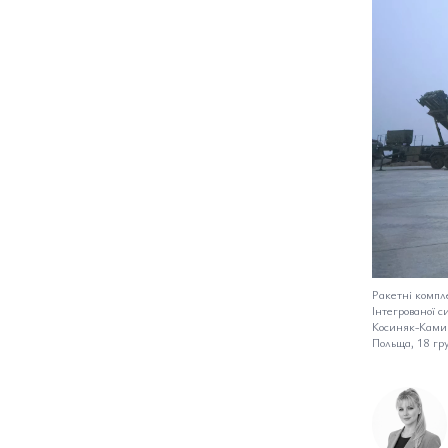
Ракетні компле
Інтегрованої с
Косиняк-Камиш
Польща, 18 гр