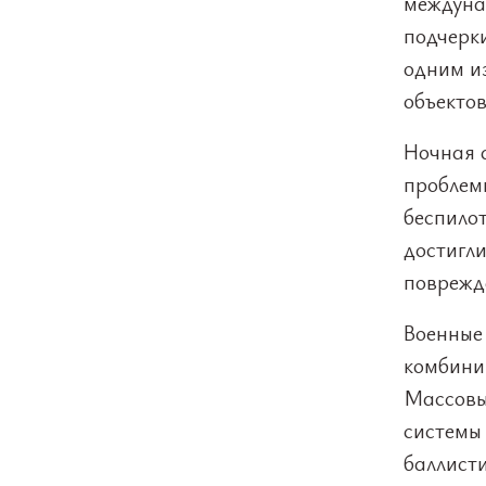
междуна
подчерк
одним и
объектов
Ночная а
проблем
беспилот
достигли
поврежд
Военные 
комбини
Массовы
системы
баллист