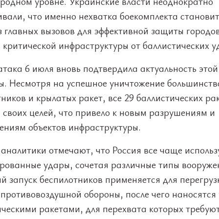
родном уровне. Украинские власти неоднократно
ивали, что именно нехватка боекомплекта станови
з главных вызовов для эффективной защиты городов
 критической инфраструктуры от баллистических у
така 6 июля вновь подтвердила актуальность этой
ы. Несмотря на успешное уничтожение большинств
ников и крылатых ракет, все 29 баллистических ра
 своих целей, что привело к новым разрушениям и
ениям объектов инфраструктуры.
аналитики отмечают, что Россия все чаще использ
рованные удары, сочетая различные типы вооруже
й запуск беспилотников применяется для перегруз
 противовоздушной обороны, после чего наносятся
ическими ракетами, для перехвата которых требую