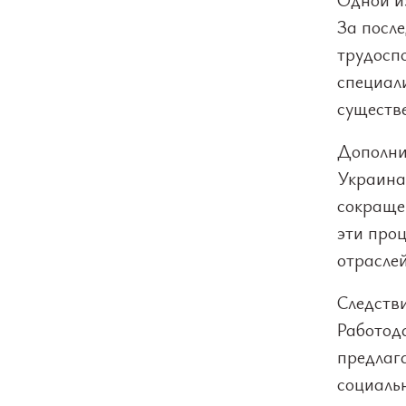
За посл
трудосп
специал
существ
Дополни
Украина
сокраще
эти проц
отраслей
Следств
Работод
предлага
социаль