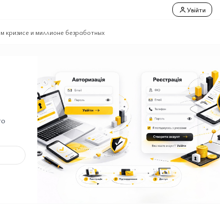
Увійти
м кризисе и миллионе безработных
го