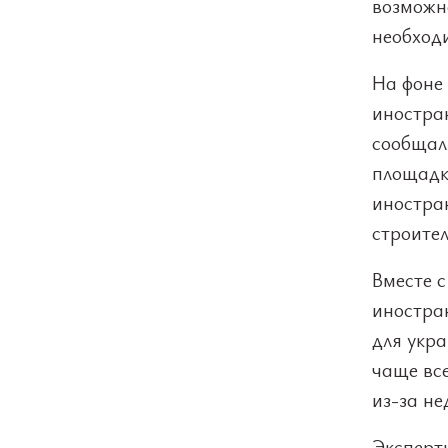
возможно
необход
На фоне
иностра
сообщал
площадка
иностра
строител
Вместе 
иностра
для укр
чаще вс
из-за н
Эксперт