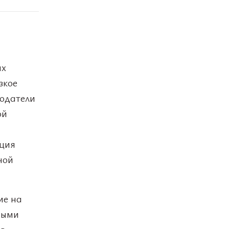
ых
зкое
тодатели
ой
ация
ной
ие на
ными