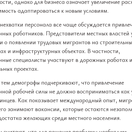
сти, однако для бизнеса означает увеличение рас
имость адаптироваться к новым условиям.
 нехватки персонала все чаще обсуждается привле
нных работников. Представители местных властей 
и о появлении трудовых мигрантов на строительны
х и инфраструктурных объектах. В частности,
нные специалисты участвуют в дорожных работах 
ьных проектах.
с тем демографы подчеркивают, что привлечение
нной рабочей силы не должно восприниматься как 
аинцев. Как показывает международный опыт, миг
его занимают вакансии, которые остаются незапо
едостатка желающих среди местного населения.
ы считают, что для решения проблемы необходим