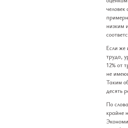
оценками
человек
примерн
низким и
соответс
Если же
труда, у
12% от т
не имеющ
Таким об
десять р
По слова
крайне 
Экономис