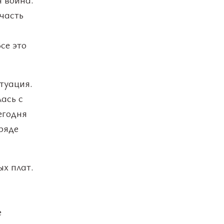
часть
се это
туация.
ась с
егодня
 ряде
ых плат.
е