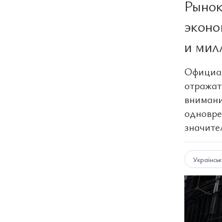
Рынок
эконо
и мил
Официал
отражат
внимани
одновре
значите
Українсь