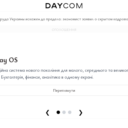
руда Украины искажен до предела: экономист заявил о скрытом кадрово
ОГОЛОШЕННЯ
ay OS
йна система нового покоління для малого, середнього та велико
. Бухгалтерія, фінанси, аналітика в одному екрані.
Переглянути
❮
❯