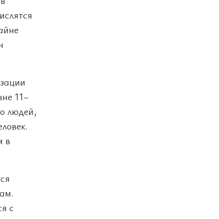
ов
ислятся
айне
н
изации
вне 11–
во людей,
еловек.
м в
тся
ам.
я с