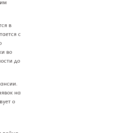
ким
тся в
тается с
о
ки во
ности до
кансии.
аявок на
вует о
 война.