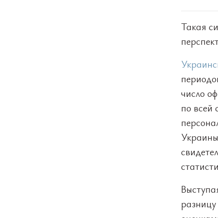
Такая си
перспек
Украинс
периодов
число о
по всей 
персона
Украины
свидете
статисти
Выступа
разницу