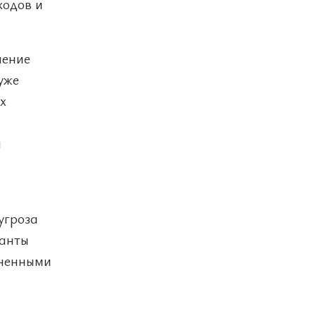
ходов и
чение
уже
х
и
угроза
ранты
лненными