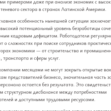
ми примерами даже при анализе экономик с высо
 теневого сектора в странах Латинской Америки.
главная особенность нынешней ситуации заключае
 высокий потенциальный уровень безработицы соче
ным кадровым дефицитом. Работодатели регулярн
т о сложностях при поиске сотрудников практичес
кторах экономики — от строительства и промышлен
, транспорта и сферы услуг.
компании месяцами не могут закрыть открытые ва
ам представителей бизнеса, значительная часть з
ерсонала остается без результата. Это свидетельст
ом структурном дисбалансе между потребностями
ателей и доступными трудовыми ресурсами.
з ключевых причин сложившейся ситуации остается