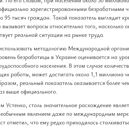
. По его словам, при населении около 30 миллион
 официально зарегистрированными безработными ч
о 95 тысяч граждан. Такой показатель выглядит кр
 вызывает вопросы относительно того, насколько о
твует реальной ситуации на рынке труда.
 использовать методологию Международной орган
ровень безработицы в Украине оценивается на уро
рудоспособного населения. В этом случае количест
их работы, может достигать около 1,1 миллиона ч
разом, реальный показатель оказывается более че
аз выше официального.
м Устенко, столь значительное расхождение являе
необычным явлением даже по международным мерк
т отметил, что ему редко приходилось сталкиватьс