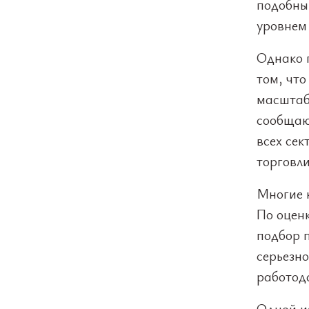
подобны
уровнем
Однако 
том, что
масштаб
сообщаю
всех се
торговли
Многие 
По оценк
подбор п
серьезн
работод
Одной и