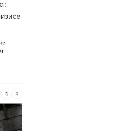
а:
ризисе
не
ют