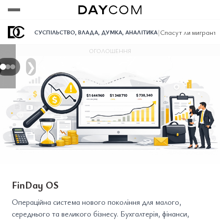
Переглянути
Переглянути
Переглянути
|
Спасут ли мигранты
СУСПІЛЬСТВО
,
ВЛАДА
,
ДУМКА
,
АНАЛІТИКА
ОГОЛОШЕННЯ
❯
FinDay OS
Операційна система нового покоління для малого,
середнього та великого бізнесу. Бухгалтерія, фінанси,