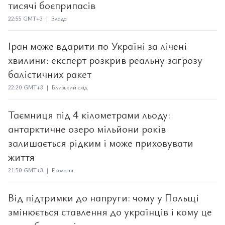
тисячі боєприпасів
22:55 GMT+3 | Влада
Іран може вдарити по Україні за лічені
хвилини: експерт розкрив реальну загрозу
балістичних ракет
22:20 GMT+3 | Близький схід
Таємниця під 4 кілометрами льоду:
антарктичне озеро мільйони років
залишається рідким і може приховувати
життя
21:50 GMT+3 | Екологія
Від підтримки до напруги: чому у Польщі
змінюється ставлення до українців і кому це