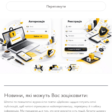
Переглянути
❮
❯
Новини, які можуть Вас зацікавити:
Штатні та позаштатні журналісти газети «Дейком» щодня готують сотні
публікацій, щоб читачі отримували найоперативнішу, перевірену й глибоку
інформацію. Ми працюємо для тих, хто хоче розуміти суть подій, бачити широку