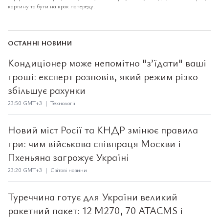
картину та бути на крок попереду.
ОСТАННІ НОВИНИ
Кондиціонер може непомітно "з’їдати" ваші
гроші: експерт розповів, який режим різко
збільшує рахунки
23:50 GMT+3 | Технології
Новий міст Росії та КНДР змінює правила
гри: чим військова співпраця Москви і
Пхеньяна загрожує Україні
23:20 GMT+3 | Світові новини
Туреччина готує для України великий
ракетний пакет: 12 M270, 70 ATACMS і