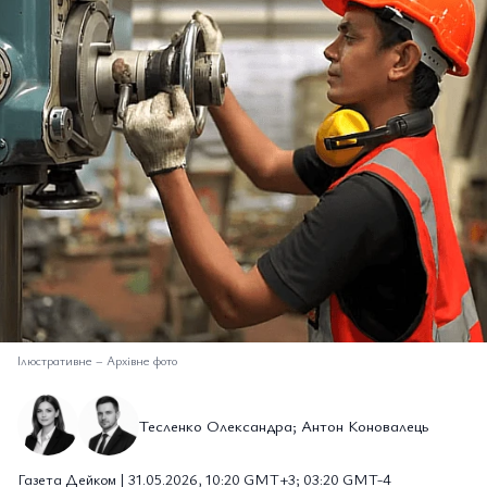
Ілюстративне
–
Архівне фото
Тесленко Олександра; Антон Коновалець
Газета Дейком | 31.05.2026, 10:20 GMT+3; 03:20 GMT-4