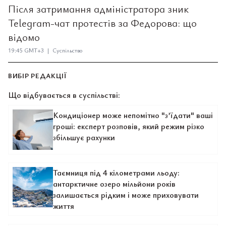
Після затримання адміністратора зник
Telegram-чат протестів за Федорова: що
відомо
19:45 GMT+3 | Суспільство
ВИБІР РЕДАКЦІЇ
Що відбувається в суспільстві:
Кондиціонер може непомітно "з’їдати" ваші
гроші: експерт розповів, який режим різко
збільшує рахунки
Таємниця під 4 кілометрами льоду:
антарктичне озеро мільйони років
залишається рідким і може приховувати
життя