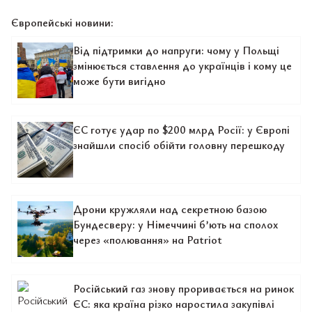
Європейські новини:
Від підтримки до напруги: чому у Польщі
змінюється ставлення до українців і кому це
може бути вигідно
ЄС готує удар по $200 млрд Росії: у Європі
знайшли спосіб обійти головну перешкоду
Дрони кружляли над секретною базою
Бундесверу: у Німеччині б’ють на сполох
через «полювання» на Patriot
Російський газ знову проривається на ринок
ЄС: яка країна різко наростила закупівлі