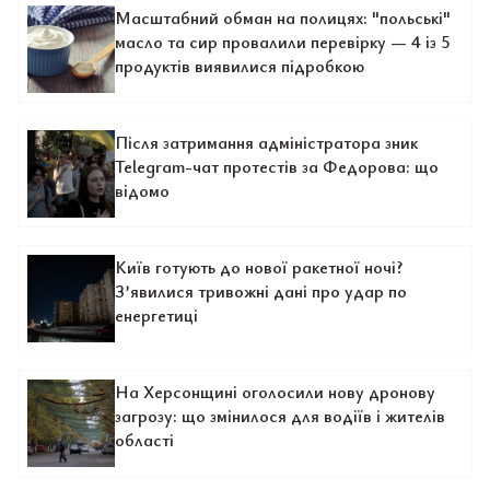
Масштабний обман на полицях: "польські"
масло та сир провалили перевірку — 4 із 5
продуктів виявилися підробкою
Після затримання адміністратора зник
Telegram-чат протестів за Федорова: що
відомо
Київ готують до нової ракетної ночі?
З’явилися тривожні дані про удар по
енергетиці
На Херсонщині оголосили нову дронову
загрозу: що змінилося для водіїв і жителів
області