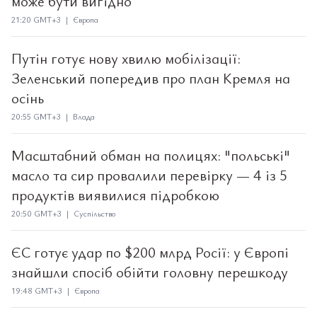
може бути вигідно
21:20 GMT+3 | Європа
Путін готує нову хвилю мобілізації:
Зеленський попередив про план Кремля на
осінь
20:55 GMT+3 | Влада
Масштабний обман на полицях: "польські"
масло та сир провалили перевірку — 4 із 5
продуктів виявилися підробкою
20:50 GMT+3 | Суспільство
ЄС готує удар по $200 млрд Росії: у Європі
знайшли спосіб обійти головну перешкоду
19:48 GMT+3 | Європа