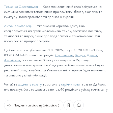
Тесленко Олександра
— Кореспондент, який спеціалізується на
суспільно важливих темах, пише про політику, бізнес, екологію та
культуру. Вона проживає та працює в Україні.
Антон Коновалець
— Український кореспондент, який
спеціалізується на суспільно важливих темах, висвітлює політику,
технології та науку, пише про події в Україні та навколо неї. Він
проживає та працює в Україні.
Цей матеріал опубліковано 31.05.2026 року о 10:20 GMT+3 Київ;
03:20 GMT-4 Вашингтон, розділ:
Суспільство
,
Влада
,
Думка
,
Аналітика
, із заголовком: "Спасут ли мигранты Украину от
демографического кризиса: в Раде резко обозначили главный путь
решения". Якщо в публікації з'являться зміни, про це буде зазначено
та описано у кінці публікації.
Читайте
щоденну газету
та загальну
стрічку новин
газети Дейком,
яка поєднує багато цікавого в понад 40 розділах з усіх куточків світу.
Поділитися цією публікацією ⟩