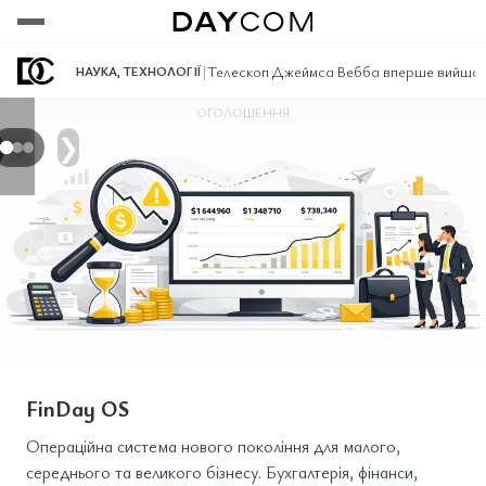
Переглянути
Переглянути
Переглянути
|
Телескоп Джеймса Вебба вперше вийшов н
НАУКА
,
ТЕХНОЛОГІЇ
ОГОЛОШЕННЯ
❯
FinDay OS
Операційна система нового покоління для малого,
середнього та великого бізнесу. Бухгалтерія, фінанси,