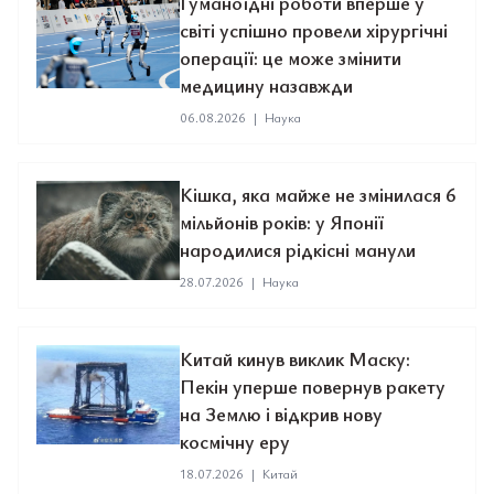
Гуманоїдні роботи вперше у
світі успішно провели хірургічні
операції: це може змінити
медицину назавжди
06.08.2026
|
Наука
Кішка, яка майже не змінилася 6
мільйонів років: у Японії
народилися рідкісні манули
28.07.2026
|
Наука
Китай кинув виклик Маску:
Пекін уперше повернув ракету
на Землю і відкрив нову
космічну еру
18.07.2026
|
Китай