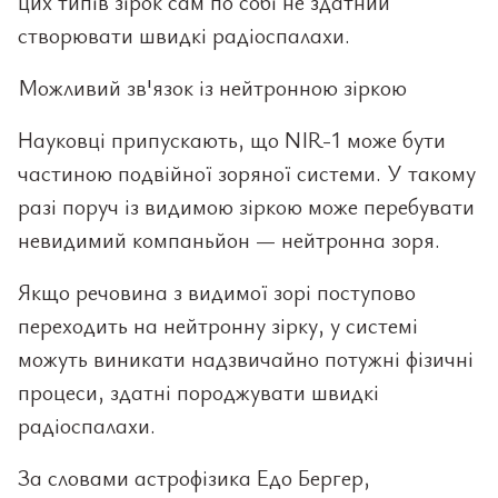
цих типів зірок сам по собі не здатний
створювати швидкі радіоспалахи.
Можливий зв'язок із нейтронною зіркою
Науковці припускають, що NIR-1 може бути
частиною подвійної зоряної системи. У такому
разі поруч із видимою зіркою може перебувати
невидимий компаньйон — нейтронна зоря.
Якщо речовина з видимої зорі поступово
переходить на нейтронну зірку, у системі
можуть виникати надзвичайно потужні фізичні
процеси, здатні породжувати швидкі
радіоспалахи.
За словами астрофізика Едо Бергер,