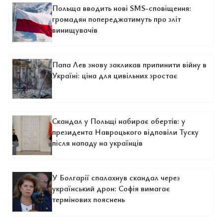
Польща вводить нові SMS-сповіщення:
громадян попереджатимуть про зліт
винищувачів
Папа Лев знову закликав припинити війну в
Україні: ціна для цивільних зростає
Скандал у Польщі набирає обертів: у
президента Навроцького відповіли Туску
після нападу на українців
У Болгарії спалахнув скандал через
український дрон: Софія вимагає
термінових пояснень