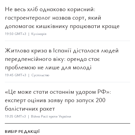
Не весь хліб однаково корисний:
гастроентеролог назвав сорт, який
допомагає кишківнику працювати краще
19:50 GMT+3 | Кулінарія
Житлова криза в Іспанії дісталася людей
передпенсійного віку: оренда стає
проблемою не лише для молоді
19:45 GMT+3 | Суспільство
«Це може стати останнім ударом РФ»:
експерт оцінив заяву про запуск 200
балістичних ракет
19:35 GMT+3 | Війна Росії проти України
ВИБІР РЕДАКЦІЇ