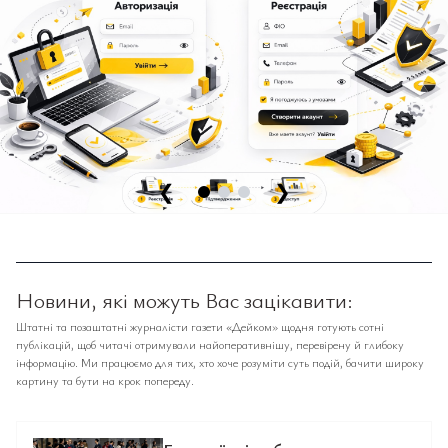
❮
❯
Новини, які можуть Вас зацікавити:
Штатні та позаштатні журналісти газети «Дейком» щодня готують сотні
публікацій, щоб читачі отримували найоперативнішу, перевірену й глибоку
інформацію. Ми працюємо для тих, хто хоче розуміти суть подій, бачити широку
картину та бути на крок попереду.