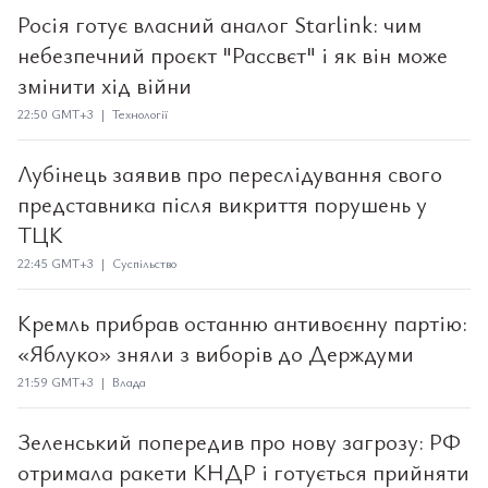
Росія готує власний аналог Starlink: чим
небезпечний проєкт "Рассвєт" і як він може
змінити хід війни
22:50 GMT+3 | Технології
Лубінець заявив про переслідування свого
представника після викриття порушень у
ТЦК
22:45 GMT+3 | Суспільство
Кремль прибрав останню антивоєнну партію:
«Яблуко» зняли з виборів до Держдуми
21:59 GMT+3 | Влада
Зеленський попередив про нову загрозу: РФ
отримала ракети КНДР і готується прийняти