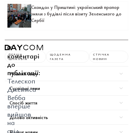
Скандал у Приштині: український прапор
зняли з будівлі після візиту Зеленського до
Сербії
0
коментарі
ПЕРША
ЩОДЕННА
СТРІЧКА
ШПАЛЬТА
ГАЗЕТА
НОВИН
до
публікації:
Новини світу
Телескоп
Джеймса
Суспільні теми
Вебба
Спосіб життя
вперше
вийшов
Ділова активність
на
слід
Більше новин