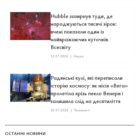
Hubble зазирнув туди, де
народжуються тисячі зірок:
вчені показали один із
найвражаючих куточків
Всесвіту
12.07.2026
|
Наука
Радянські кулі, які переписали
історію космосу: як місія «Вега»
пролетіла крізь пекло Венери і
залишила слід на десятиліття
02.07.2026
|
Технології
ОСТАННІ НОВИНИ