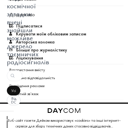
космічної
загадки:
Додатково
вчені
Підписатися
знайшли
Керувати моїм обліковим записом
можливе
Авторська колонка
джерело
Більше про журналістику
таємничих
Ліцензування
радіосигналів
Використання вмісту
Соціальна відповідальність
Розміщення реклами
Усі
Зворотній звʼязок
Від
DC
Поєднані теми газети
аписати
Copyright © 2026 Газета Дейком
. Всі права захищено.
Веб-сайт газети Дейком використовує «cookies» та інші інтернет-
оментар
За
сервіси для збору технічних даних стосовно відвідувачів...