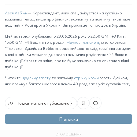
Леся Лебідь
— Кореспондент, який спеціалізується на суспільно
важливих темах, пише про фінанси, економіку та політику, висвітлює
події війни Росії проти України. Він проживає та працює в Україні.
Цей матеріал опубліковано 29.06.2026 року о 22:50 GMT+3 Київ;
15:50 GMT-4 Вашингтон, розділ:
Наука
,
Технології
, із заголовком:
"Телескоп Джеймса Вебба вперше вийшов на слід космічної загадки:
вчені знайшли можливе джерело таємничих радіосигналів". Якщо в
публікації з'являться зміни, про це буде зазначено та описано у кінці
публікації.
Читайте
щоденну газету
та загальну
стрічку новин
газети Дейком,
яка поєднує багато цікавого в понад 40 розділах з усіх куточків світу.
Поділитися цією публікацією ⟩
Підписка
ОГОЛОШЕННЯ