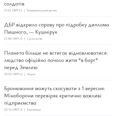
солдатів
21:55 GMT+3 | Тихоокеанський регіон
ДБР відкрило справу про підробку диплома
Пишного, — Кушнірук
21:46 GMT+3 | Суспільство
Планета більше не встигає відновлюватися:
людство офіційно почало жити "в борг"
перед Землею
20:50 GMT+3 | Наука
Бронювання можуть скасувати з 1 вересня:
Міноборони перевіряє критично важливі
підприємства
20:10 GMT+3 | Економіка