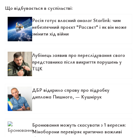
Що відбувається в суспільстві:
Росія готує власний аналог Starlink: чим
небезпечний проєкт "Рассвєт" і як він може
змінити хід війни
Лубінець заявив про переслідування свого
представника після викриття порушень у
ТЦК
ДБР відкрило справу про підробку
диплома Пишного, — Кушнірук
Бронювання можуть скасувати з 1 вересня:
Міноборони перевіряє критично важливі